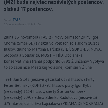
(MZ) bude najviac nezávislých poslancov,
získali 17 poslancov.
Autor
TASR
16. novembra 2014 10:52
Žilina 16. novembra (TASR) - Nový primátor Žiliny Igor
Choma (Smer-SD) zvíťazil vo voľbách so ziskom 10.131
hlasov, druhého Martina Barčíka (SIEŤ, SDKÚ-DS, NOVA,
Sloboda a Solidarita, MOST – HÍD, Občianska
konzervatívna strana) podporilo 6791 Žilinčanov. Vyplýva
to zo zápisnice Mestskej volebnej komisie v Žiline.
Tretí Ján Slota (nezávislý) získal 6378 hlasov, štvrtý
Peter Belinský (KDH) 2792 hlasov, piaty Igor Ryban
(nezávislý) 1154 hlasov, šiesty Štefan Comorek
(nezávislý) 509, siedma Zdenka Radolcová (nezávislá)
379 hlasov, ôsma Eva Lajčiaková (PRIAMA DEMOKRACIA)