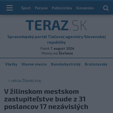
Index
Šport
Počasie
Publicistika
Slovensko
Zahranič
TERAZ
.SK
Spravodajský portál Tlačovej agentúry Slovenskej
republiky
Piatok
7. august 2026
Meniny má
Štefánia
Všetky
Hlavné mesto
Banskobystrický
Bratislavský
< sekcia
Žilinský kraj
V žilinskom mestskom
zastupiteľstve bude z 31
poslancov 17 nezávislých