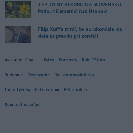
TEPLOTNÝ REKORD NA SLOVENSKU:
Padol v Kamenici nad Hronom
Filip Kuffa tvrdí, že eurokomisia mu
dala za pravdu pri zonácii
Aktuálne témy:
Kvízy
Podcasty
Rok Ľ.Štúra
Turizmus
Cestovanie
Rok dobrovoľníctva
Dielo týždňa
Referendum
MS v hokeji
Komunálne voľby