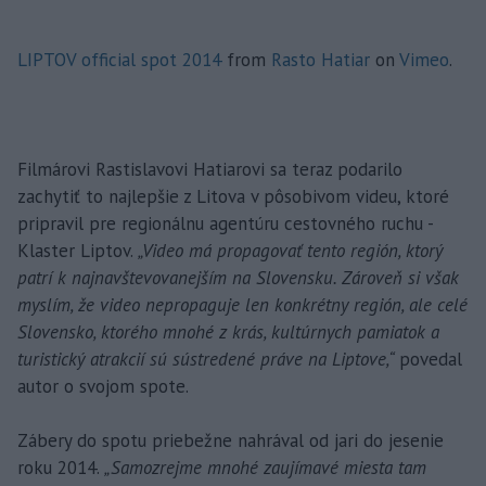
LIPTOV official spot 2014
from
Rasto Hatiar
on
Vimeo
.
Filmárovi Rastislavovi Hatiarovi sa teraz podarilo
zachytiť to najlepšie z Litova v pôsobivom videu, ktoré
pripravil pre regionálnu agentúru cestovného ruchu -
Klaster Liptov.
„Video má propagovať tento región, ktorý
patrí k najnavštevovanejším na Slovensku. Zároveň si však
myslím, že video nepropaguje len konkrétny región, ale celé
Slovensko, ktorého mnohé z krás, kultúrnych pamiatok a
turistický atrakcií sú sústredené práve na Liptove,“
povedal
autor o svojom spote.
Zábery do spotu priebežne nahrával od jari do jesenie
roku 2014.
„Samozrejme mnohé zaujímavé miesta tam