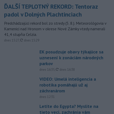
ĎALŠÍ TEPLOTNÝ REKORD: Tentoraz
padol v Dolných Plachtinciach
Predchádzajúci rekord bol zo stredy (5. 8.). Meteorológovia v
Kamenici nad Hronom v okrese Nové Zámky vtedy namerali
41,4 stupňa Celzia.
aktualizované
dnes 15:27
,
dnes 15:29
EK posudzuje obavy týkajúce sa
uznesení k zonáciám národných
parkov
aktualizované
dnes 16:35
,
dnes 16:38
VIDEO: Umelá inteligencia a
robotika pomáhajú už aj
záchranárom
dnes 12:31
Letíte do Egypta? Myslite na
tieto veci, zachránia vám