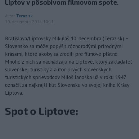
Liptov v pôsobivom filmovom spote.
Autor
Teraz.sk
10. decembra 2014 10:11
Bratislava/Liptovský Mikuláš 10. decembra (Teraz.sk) –
Slovensko sa môže popýšiť rôznorodými prírodnými
krásami, ktoré akoby sa zrodili pre filmové plátno.
Mnohé z nich sa nachádzajú na Liptove, ktorý zakladateľ
slovenskej turistiky a autor prvých slovenských
turistických sprievodcov Miloš Janoška už v roku 1947
označil za najkrajší kút Slovensku vo svojej knihe Krásy
Liptova.
Spot o Liptove: