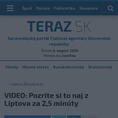
Index
Šport
Počasie
Publicistika
Slovensko
Zahranič
TERAZ
.SK
Spravodajský portál Tlačovej agentúry Slovenskej
republiky
Štvrtok
6. august 2026
Meniny má
Jozefína
Všetky
Hlavné mesto
Banskobystrický
Bratislavský
< sekcia
Žilinský kraj
VIDEO: Pozrite si to naj z
Liptova za 2,5 minúty