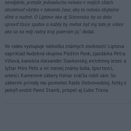
nenájdete, pretože jednoducho nebolo v mojích silách
obsiahnúť všetko v takomto čase, aby to nebolo zbytočne
dlhé a nudné. O Liptove ako aj Slovensku by sa dalo
spraviť tisíce spotov a každý by mohol byť iný, toto je video
ako sa na môj rodný kraj pozerám ja,“
dodal.
Vo videu vystupuje niekoľko známych osobností Liptova
napríklad hudobná skupina Ploštín Punk, zjazdárka Petra
Vlhová, kanoista Alexander Slavkovský, extrémny lezec a
lyžiar Miro Peťo a iní menej známy ľudia, športovci,
umelci. Kamerové zábery Hatiar zväčša robil sám. So
zábermi prírody mu pomohol Rasťo Dobrovodský, fotky z
jaskýň urobil Pavol Staník, prispel aj Ľubo Trizna.