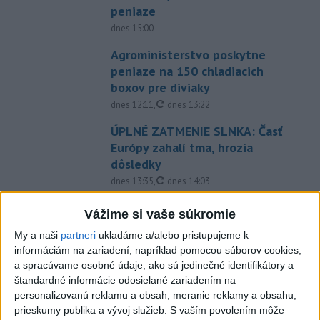
peniaze
dnes 15:00
Agroministerstvo poskytne
peniaze na 150 chladiacich
boxov pre diviaky
aktualizované
dnes 12:11
,
dnes 13:22
ÚPLNÉ ZATMENIE SLNKA: Časť
Európy zahalí tma, hrozia
dôsledky
aktualizované
dnes 13:35
,
dnes 14:03
Taraba s Takáčom podpísali
Vážime si vaše súkromie
memorandum o prechode
My a naši
partneri
ukladáme a/alebo pristupujeme k
pozemkov pod NP
informáciám na zariadení, napríklad pomocou súborov cookies,
aktualizované
dnes 13:26
,
dnes 14:05
a spracúvame osobné údaje, ako sú jedinečné identifikátory a
štandardné informácie odosielané zariadením na
EXTRÉMNE HORÚČAVY: Takéto
personalizovanú reklamu a obsah, meranie reklamy a obsahu,
môžu byť dôsledky
prieskumy publika a vývoj služieb.
S vaším povolením môže
dnes 14:34