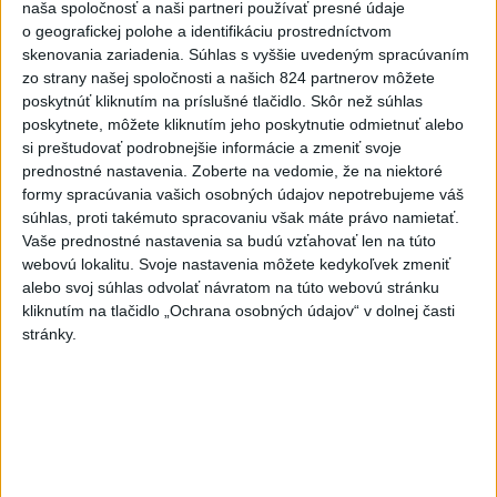
naša spoločnosť a naši partneri používať presné údaje
o geografickej polohe a identifikáciu prostredníctvom
Na hranici Maroka s Ceutou
skenovania zariadenia. Súhlas s vyššie uvedeným spracúvaním
zomrelo asi 100 ľudí, oznámil
zo strany našej spoločnosti a našich 824 partnerov môžete
starosta
poskytnúť kliknutím na príslušné tlačidlo. Skôr než súhlas
dnes 15:47
poskytnete, môžete kliknutím jeho poskytnutie odmietnuť alebo
si preštudovať podrobnejšie informácie a zmeniť svoje
Deväť Slovákov zabojuje na ME
prednostné nastavenia.
Zoberte na vedomie, že na niektoré
v Paríži o čo najlepšie výsledky
formy spracúvania vašich osobných údajov nepotrebujeme váš
dnes 13:05
súhlas, proti takémuto spracovaniu však máte právo namietať.
Vaše prednostné nastavenia sa budú vzťahovať len na túto
Práve teraz
webovú lokalitu. Svoje nastavenia môžete kedykoľvek zmeniť
alebo svoj súhlas odvolať návratom na túto webovú stránku
-
Európska komisia (EK) monitoruje situáciu a posudzuje
16:35
kliknutím na tlačidlo „Ochrana osobných údajov“ v dolnej časti
všetky
vznesené obavy týkajúce sa vládnych uznesení k zonáciám
stránky.
národných parkov. Zároveň posudzuje ôsmu žiadosť o platbu z plánu
obnovy.
Viac
Videá a prenosy TASR TV