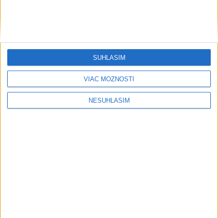
Šport
SÚHLASÍM
VIAC MOŽNOSTÍ
....
NESÚHLASÍM
....