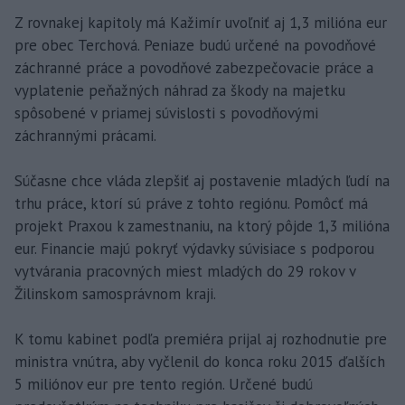
Z rovnakej kapitoly má Kažimír uvoľniť aj 1,3 milióna eur
pre obec Terchová. Peniaze budú určené na povodňové
záchranné práce a povodňové zabezpečovacie práce a
vyplatenie peňažných náhrad za škody na majetku
spôsobené v priamej súvislosti s povodňovými
záchrannými prácami.
Súčasne chce vláda zlepšiť aj postavenie mladých ľudí na
trhu práce, ktorí sú práve z tohto regiónu. Pomôcť má
projekt Praxou k zamestnaniu, na ktorý pôjde 1,3 milióna
eur. Financie majú pokryť výdavky súvisiace s podporou
vytvárania pracovných miest mladých do 29 rokov v
Žilinskom samosprávnom kraji.
K tomu kabinet podľa premiéra prijal aj rozhodnutie pre
ministra vnútra, aby vyčlenil do konca roku 2015 ďalších
5 miliónov eur pre tento región. Určené budú