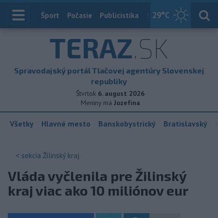
29
°C
Index
Šport
Počasie
Publicistika
Slovensko
Zahranič
TERAZ
.SK
Spravodajský portál Tlačovej agentúry Slovenskej
republiky
Štvrtok
6. august 2026
Meniny má
Jozefína
Všetky
Hlavné mesto
Banskobystrický
Bratislavský
< sekcia
Žilinský kraj
Vláda vyčlenila pre Žilinský
kraj viac ako 10 miliónov eur