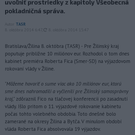
uvoľniť prostriedky z kapitoly Všeobecná
pokladničná správa.
Autor
TASR
aktualizované
8. októbra 2014 6:47
,
8. októbra 2014 15:47
Bratislava/Žilina 8. októbra (TASR) - Pre Žilinský kraj
poputuje približne 10 miliónov eur. Rozhodol o tom dnes
kabinet premiéra Roberta Fica (Smer-SD) na výjazdovom
rokovaní vlády v Žiline.
"Môžeme hovoriť o sume viac ako 10 miliónov eur, ktorú
sme dnes nahromadili a vyčlenili pre Žilinský samosprávny
kraj,"
zdôraznil Fico na tlačovej konferencii po zasadnutí
vlády. Išlo pritom o 11. výjazdové rokovanie kabinetu
počas tohto volebného obdobia. Toto dnešné bolo
zamerané na okresy Žilina a Bytča. V minulom období
vláda Roberta Fica absolvovala 19 výjazdov.