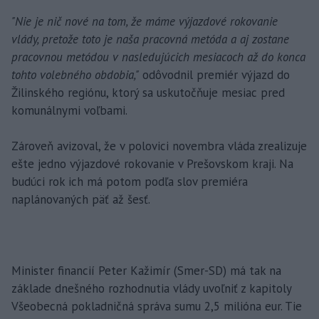
"Nie je nič nové na tom, že máme výjazdové rokovanie
vlády, pretože toto je naša pracovná metóda a aj zostane
pracovnou metódou v nasledujúcich mesiacoch až do konca
tohto volebného obdobia,"
odôvodnil premiér výjazd do
Žilinského regiónu, ktorý sa uskutočňuje mesiac pred
komunálnymi voľbami.
Zároveň avizoval, že v polovici novembra vláda zrealizuje
ešte jedno výjazdové rokovanie v Prešovskom kraji. Na
budúci rok ich má potom podľa slov premiéra
naplánovaných päť až šesť.
Minister financií Peter Kažimír (Smer-SD) má tak na
základe dnešného rozhodnutia vlády uvoľniť z kapitoly
Všeobecná pokladničná správa sumu 2,5 milióna eur. Tie