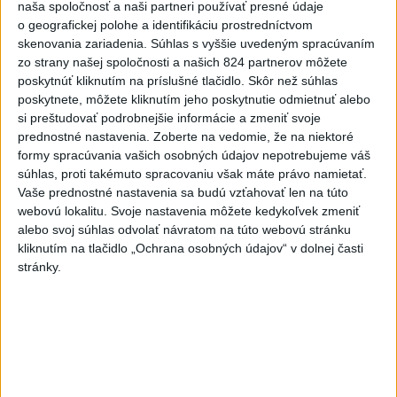
pôžičkou 17,5 milióna eur
naša spoločnosť a naši partneri používať presné údaje
o geografickej polohe a identifikáciu prostredníctvom
na obytný súbor Krasňany
skenovania zariadenia. Súhlas s vyššie uvedeným spracúvaním
zo strany našej spoločnosti a našich 824 partnerov môžete
poskytnúť kliknutím na príslušné tlačidlo. Skôr než súhlas
poskytnete, môžete kliknutím jeho poskytnutie odmietnuť alebo
si preštudovať podrobnejšie informácie a zmeniť svoje
Vláda SR pomôže mestu Žilina s pôžičkou 17,5 milióna
prednostné nastavenia.
Zoberte na vedomie, že na niektoré
eur, ktorú získalo od ministerstva financií na výstavbu
formy spracúvania vašich osobných údajov nepotrebujeme váš
obytného súboru Krasňany pre automobilku Kia a malo
súhlas, proti takémuto spracovaniu však máte právo namietať.
ju vrátiť do konca roku 2014. Na tlačovej konferencii po
Vaše prednostné nastavenia sa budú vzťahovať len na túto
dnešnom výjazdovom rokovaní vlády v Žiline o tom
webovú lokalitu. Svoje nastavenia môžete kedykoľvek zmeniť
alebo svoj súhlas odvolať návratom na túto webovú stránku
informoval predseda vlády SR Robert Fico.
kliknutím na tlačidlo „Ochrana osobných údajov“ v dolnej časti
stránky.
"Vláda prevzala na seba záväzok, že pomôže mestu Žilina,
keďže mesto bez pomoci vlády nie je schopné túto otázku
dotiahnuť do konca. A považujem za veľmi dôležité, že ak sa
vyrieši tento projekt, do určitej miery sa mestu uvoľnia ruky
a bude môcť ísť do normálnej úverovej politiky. Z našej
strany je jasný záväzok pomôcť mestu Žilina. A ako to