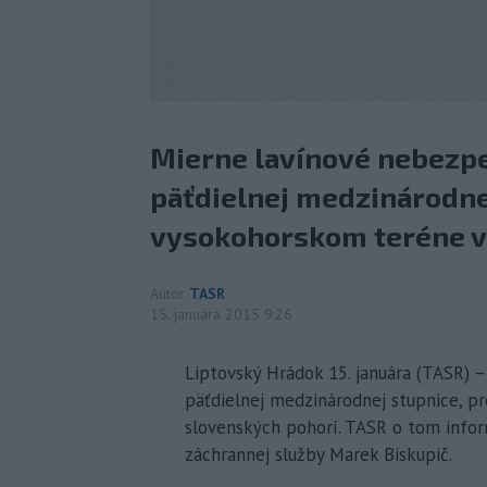
Mierne lavínové nebezpe
päťdielnej medzinárodne
vysokohorskom teréne v
Autor
TASR
15. januára 2015 9:26
Liptovský Hrádok 15. januára (TASR) 
päťdielnej medzinárodnej stupnice, p
slovenských pohorí. TASR o tom infor
záchrannej služby Marek Biskupič.