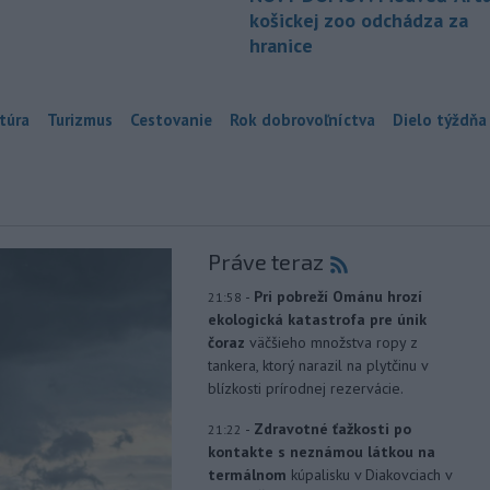
košickej zoo odchádza za
hranice
túra
Turizmus
Cestovanie
Rok dobrovoľníctva
Dielo týždňa
Práve teraz
-
Pri pobreží Ománu hrozí
21:58
ekologická katastrofa pre únik
čoraz
väčšieho množstva ropy z
tankera, ktorý narazil na plytčinu v
blízkosti prírodnej rezervácie.
-
Zdravotné ťažkosti po
21:22
kontakte s neznámou látkou na
termálnom
kúpalisku v Diakovciach v