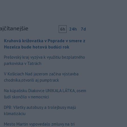
ajčítanejšie
6h
24h
7d
Kruhová križovatka v Poprade v smere z
Hozelca bude hotová budúci rok
Prešovský kraj vyzýva k využitiu bezplatného
parkoviska v Tatrách
V Košiciach Nad jazerom začína výstavba
chodníka,otvorili aj pumptrack
Na kúpalisku Diakovce UNIKALA LÁTKA, osem
ľudí skončilo v nemocnici
DPB: Všetky autobusy a trolejbusy majú
klimatizáciu
Mesto Martin vypovedalo zmluvy na tri