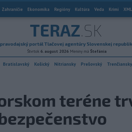
Zahraničie
Ekonomika
Regióny
Kultúra
Veda
Krimi
XML
TERAZ
.SK
pravodajský portál Tlačovej agentúry Slovenskej republi
Štvrtok
6. august 2026
Meniny má
Štefánia
Bratislavský
Košický
Nitriansky
Prešovský
Trenčiansk
orskom teréne tr
ebezpečenstvo