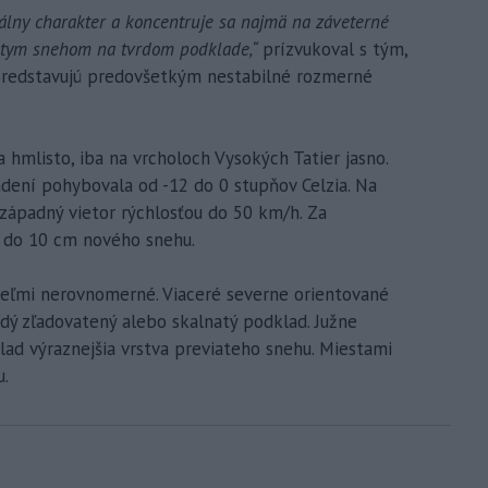
lny charakter a koncentruje sa najmä na záveterné
iatym snehom na tvrdom podklade,“
prízvukoval s tým,
predstavujú predovšetkým nestabilné rozmerné
hmlisto, iba na vrcholoch Vysokých Tatier jasno.
dení pohybovala od -12 do 0 stupňov Celzia. Na
západný vietor rýchlosťou do 50 km/h. Za
u do 10 cm nového snehu.
veľmi nerovnomerné. Viaceré severne orientované
dý zľadovatený alebo skalnatý podklad. Južne
ad výraznejšia vrstva previateho snehu. Miestami
u.