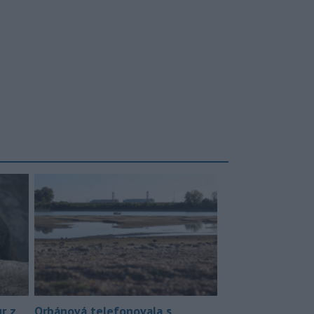
r z
Orbánová telefonovala s