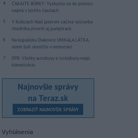
4
ČAKAJTE BÚRKY: Vyskytnú sa do polnoci
najmä v týchto častiach
5
V Košiciach Nad jazerom začína výstavba
chodníka,otvorili aj pumptrack
6
Na kúpalisku Diakovce UNIKALA LÁTKA,
osem ľudí skončilo v nemocnici
7
DPB: Všetky autobusy a trolejbusy majú
klimatizáciu
Najnovšie správy
na Teraz.sk
ZOBRAZIŤ NAJNOVŠIE SPRÁVY
Vyhlásenia