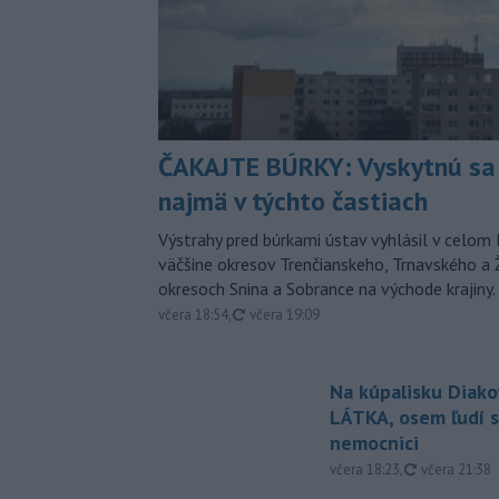
ČAKAJTE BÚRKY: Vyskytnú sa 
najmä v týchto častiach
Výstrahy pred búrkami ústav vyhlásil v celom 
väčšine okresov Trenčianskeho, Trnavského a Ž
okresoch Snina a Sobrance na východe krajiny.
aktualizované
včera 18:54
,
včera 19:09
Na kúpalisku Diak
LÁTKA, osem ľudí s
nemocnici
aktualizovan
včera 18:23
,
včera 21:38