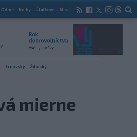
 Odber
Knihy
Útulkovo
Magazín
News Now
Archív
TASR
Rok
dobrovoľníctva
ky
Všetky správy
y
Trnavský
Žilinský
vá mierne