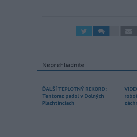
Neprehliadnite
ĎALŠÍ TEPLOTNÝ REKORD:
VIDE
Tentoraz padol v Dolných
robo
Plachtinciach
zách