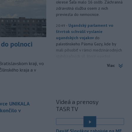
okrese Šaľa malo 16 osôb. Záchranná
zdravotná služba osem z nich
previezla do nemocnice.
-
Ugandský parlament vo
20:49
štvrtok schválil vyslanie
ugandských vojakov
do
do polnoci
palestínskeho Pásma Gazy, kde by
mali pôsobiť v rámci medzinárodných
stabilizačných síl, ktoré navrhol
americký prezident Donald Trump.
Bratislavskom kraji, vo
Viac
ilinského kraja a v
-
Anglická futbalová asociácia
20:07
(FA) stiahla svoju podporu
prezidentovi
Medzinárodnej
futbalovej federácie (FIFA) Giannimu
Infantinovi, ktorý je pod paľbou kritiky
Videá a prenosy
ovce UNIKALA
po jeho neúspešnom pláne.
TASR TV
končilo v
-
Vo štvrtok do polnoci treba
18:54
najmä na západe a severozápade
é
Slovenska počítať s búrkami.
Deväť Slovákov zabojuje na ME