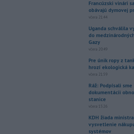
Francúzski vinári s
obávajú dymovej pr
včera 21:44
Uganda schválila v
do medzinárodných
Gazy
včera 20:49
Pre únik ropy z ta
hrozí ekologická k
včera 21:59
Ráž: Podpísali sme
dokumentácii obno
stanice
včera 15:26
KDH žiada ministra
vysvetlenie nákup
systémov