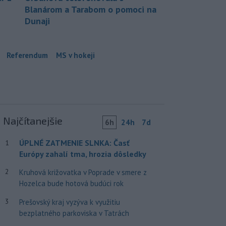
Blanárom a Tarabom o pomoci na
Dunaji
Referendum
MS v hokeji
Najčítanejšie
6h
24h
7d
ÚPLNÉ ZATMENIE SLNKA: Časť
1
Európy zahalí tma, hrozia dôsledky
2
Kruhová križovatka v Poprade v smere z
Hozelca bude hotová budúci rok
3
Prešovský kraj vyzýva k využitiu
bezplatného parkoviska v Tatrách