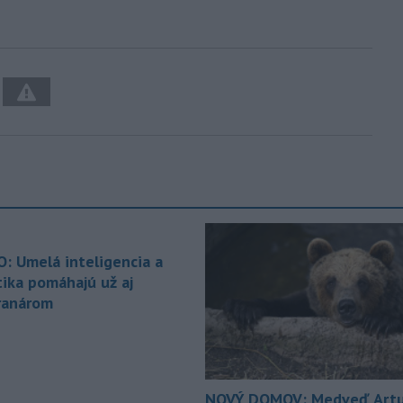
O: Umelá inteligencia a
tika pomáhajú už aj
ranárom
NOVÝ DOMOV: Medveď Artu