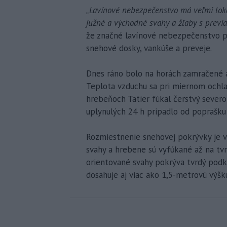
„Lavínové nebezpečenstvo má veľmi loká
južné a východné svahy a žľaby s prev
že značné lavínové nebezpečenstvo 
snehové dosky, vankúše a preveje.
Dnes ráno bolo na horách zamračené a 
Teplota vzduchu sa pri miernom ochla
hrebeňoch Tatier fúkal čerstvý severo
uplynulých 24 h pripadlo od poprašk
Rozmiestnenie snehovej pokrývky je 
svahy a hrebene sú vyfúkané až na tvr
orientované svahy pokrýva tvrdý podkl
dosahuje aj viac ako 1,5-metrovú výšk