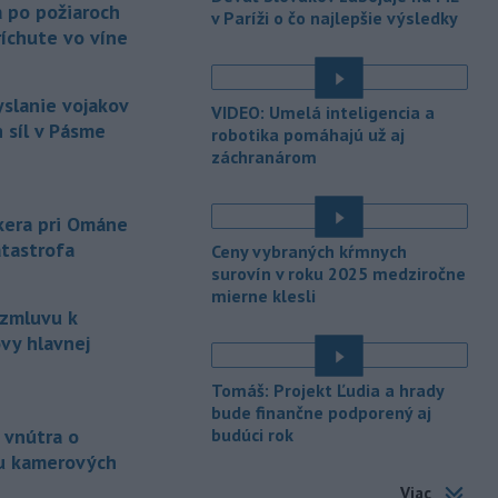
Slovenský hydrometeorologický ústav
a po požiaroch
v Paríži o čo najlepšie výsledky
(SHMÚ) vydal výstrahy prvého stupňa.
íchute vo víne
Platia aj v okresoch Snina a Sobrance.
-
Polícia v súčinnosti s ďalšími
18:19
yslanie vojakov
VIDEO: Umelá inteligencia a
záchrannými zložkami zasahuje
na
 síl v Pásme
robotika pomáhajú už aj
termálnom kúpalisku v Diakovciach.
záchranárom
-
V dunajských prístavoch v
17:36
Bratislave, Komárne a Štúrove v
nkera pri Ománe
prvom
polroku 2026 zaznamenali
atastrofa
Ceny vybraných kŕmnych
spolu 1827 pristátí osobných
surovín v roku 2025 medziročne
kajutových a výletných plavidiel.
mierne klesli
 zmluvu k
-
Republikánmi ovládaný výbor
17:28
amerického Senátu vo
štvrtok
vy hlavnej
označil lekára Anthonyho Fauciho za
osobu brániacu vyšetrovacím
Tomáš: Projekt Ľudia a hrady
právomociam Kongresu.
bude finančne podporený aj
 vnútra o
budúci rok
-
Jemenskí povstalci húsíovia
17:14
u kamerových
vo štvrtok pri raketových a
Viac
dronových
útokoch zabili najmenej 38