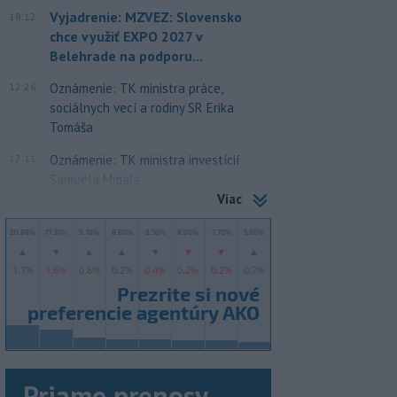
Vyjadrenie: MZVEZ: Slovensko
18:12
chce využiť EXPO 2027 v
Belehrade na podporu...
12:26
Oznámenie: TK ministra práce,
sociálnych vecí a rodiny SR Erika
Tomáša
12:11
Oznámenie: TK ministra investícií
Samuela Migaľa
Viac
Priame prenosy