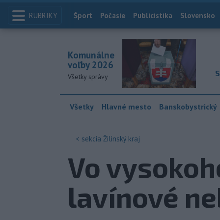
RUBRIKY
Index
Šport
Počasie
Publicistika
Slovensko
Komunálne
voľby 2026
S
Všetky správy
Všetky
Hlavné mesto
Banskobystrický
< sekcia
Žilinský kraj
Vo vysokoh
lavínové n