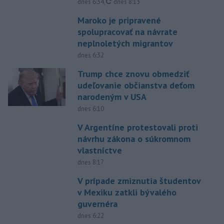
aktualizované
dnes 6:34
,
dnes 8:13
Maroko je pripravené
spolupracovať na návrate
neplnoletých migrantov
dnes 6:32
Trump chce znovu obmedziť
udeľovanie občianstva deťom
narodeným v USA
dnes 6:10
V Argentíne protestovali proti
návrhu zákona o súkromnom
vlastníctve
dnes 8:17
V prípade zmiznutia študentov
v Mexiku zatkli bývalého
guvernéra
dnes 6:22