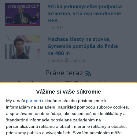
Afrika jednomyseľne podporila
Infantina, víta ospravedlnenie
FIFA
dnes 6:18
Machata šiesty na stovke,
Gymerská postúpila do finále
na 400 m
aktualizované
dnes 6:08
,
dnes 7:08
Práve teraz
-
Generálna prokuratúra (GP) SR podala v súvislosti s
09:24
určením
volebných obvodov celkovo osem protestov prokurátora, a
Vážime si vaše súkromie
to proti piatim uzneseniam mestských zastupiteľstiev a trom
My a naši
partneri
ukladáme a/alebo pristupujeme k
uzneseniam zastupiteľstiev samosprávnych krajov.
informáciám na zariadení, napríklad pomocou súborov cookies,
a spracúvame osobné údaje, ako sú jedinečné identifikátory a
Viac
štandardné informácie odosielané zariadením na
Videá a prenosy TASR TV
personalizovanú reklamu a obsah, meranie reklamy a obsahu,
prieskumy publika a vývoj služieb.
S vaším povolením môže