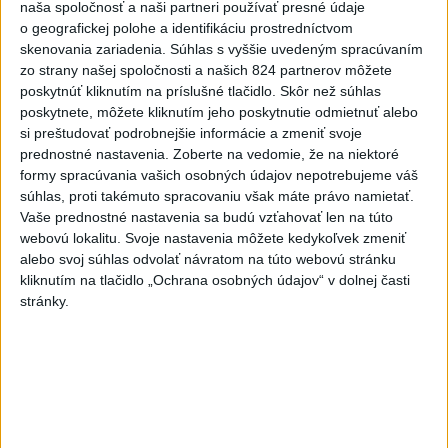
Deväť Slovákov zabojuje na ME v Paríži
naša spoločnosť a naši partneri používať presné údaje
o čo najlepšie výsledky
o geografickej polohe a identifikáciu prostredníctvom
skenovania zariadenia. Súhlas s vyššie uvedeným spracúvaním
zo strany našej spoločnosti a našich 824 partnerov môžete
Viac
poskytnúť kliknutím na príslušné tlačidlo. Skôr než súhlas
Najčítanejšie
poskytnete, môžete kliknutím jeho poskytnutie odmietnuť alebo
si preštudovať podrobnejšie informácie a zmeniť svoje
6h
24h
7d
prednostné nastavenia.
Zoberte na vedomie, že na niektoré
formy spracúvania vašich osobných údajov nepotrebujeme váš
Po streľbe v škole neďaleko Bangkoku
1
súhlas, proti takémuto spracovaniu však máte právo namietať.
Vaše prednostné nastavenia sa budú vzťahovať len na túto
hlásia štyroch mŕtvych
webovú lokalitu. Svoje nastavenia môžete kedykoľvek zmeniť
alebo svoj súhlas odvolať návratom na túto webovú stránku
2
Kruhová križovatka v Poprade v smere z Hozelca bude
kliknutím na tlačidlo „Ochrana osobných údajov“ v dolnej časti
hotová budúci rok
stránky.
3
Prešovský kraj vyzýva k využitiu bezplatného parkoviska v
Tatrách
4
V Košiciach Nad jazerom začína výstavba
chodníka,otvorili aj pumptrack