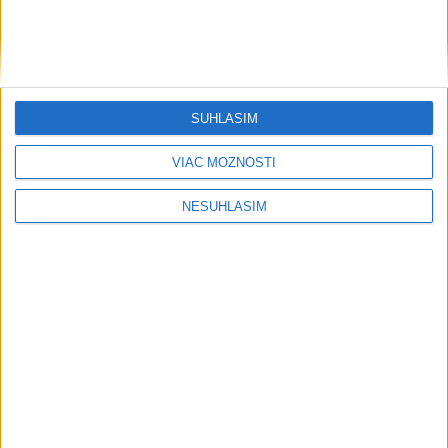
Austrália udelila občianstvo
iránskym hráčkam, ktoré požiadali o
azyl
dnes 8:42
SÚHLASÍM
Zväz v Kórejskej republike mal
rozhodcom zabezpečovať masážne
VIAC MOŽNOSTÍ
služby
dnes 8:40
NESÚHLASÍM
Leeds zaplatil za brankára Trafforda
zo City klubový rekord
dnes 7:40
Neprehliadnite