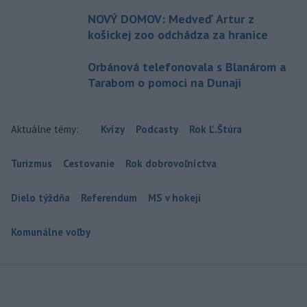
NOVÝ DOMOV: Medveď Artur z
košickej zoo odchádza za hranice
Orbánová telefonovala s Blanárom a
Tarabom o pomoci na Dunaji
Aktuálne témy:
Kvízy
Podcasty
Rok Ľ.Štúra
Turizmus
Cestovanie
Rok dobrovoľníctva
Dielo týždňa
Referendum
MS v hokeji
Komunálne voľby