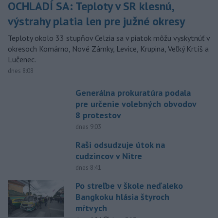
OCHLADÍ SA: Teploty v SR klesnú,
výstrahy platia len pre južné okresy
Teploty okolo 33 stupňov Celzia sa v piatok môžu vyskytnúť v
okresoch Komárno, Nové Zámky, Levice, Krupina, Veľký Krtíš a
Lučenec.
dnes 8:08
Generálna prokuratúra podala
pre určenie volebných obvodov
8 protestov
dnes 9:03
Raši odsudzuje útok na
cudzincov v Nitre
dnes 8:41
Po streľbe v škole neďaleko
Bangkoku hlásia štyroch
mŕtvych