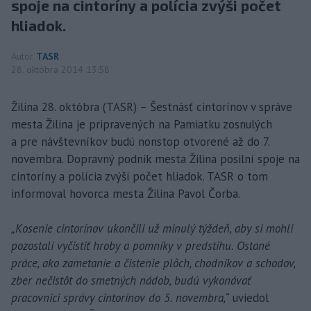
spoje na cintoríny a polícia zvýši počet
hliadok.
Autor
TASR
28. októbra 2014 13:58
Žilina 28. októbra (TASR) – Šestnásť cintorínov v správe
mesta Žilina je pripravených na Pamiatku zosnulých
a pre návštevníkov budú nonstop otvorené až do 7.
novembra. Dopravný podnik mesta Žilina posilní spoje na
cintoríny a polícia zvýši počet hliadok. TASR o tom
informoval hovorca mesta Žilina Pavol Čorba.
„Kosenie cintorínov ukončili už minulý týždeň, aby si mohli
pozostalí vyčistiť hroby a pomníky v predstihu. Ostané
práce, ako zametanie a čistenie plôch, chodníkov a schodov,
zber nečistôt do smetných nádob, budú vykonávať
pracovníci správy cintorínov do 5. novembra,“
uviedol