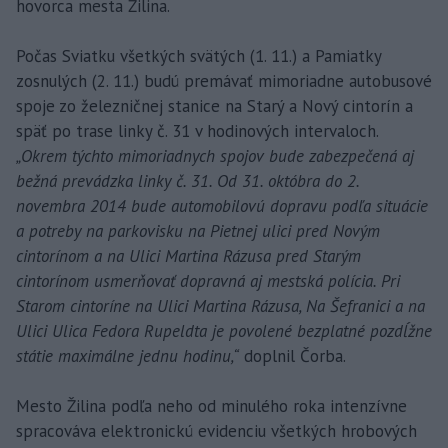
hovorca mesta Žilina.
Počas Sviatku všetkých svätých (1. 11.) a Pamiatky
zosnulých (2. 11.) budú premávať mimoriadne autobusové
spoje zo železničnej stanice na Starý a Nový cintorín a
späť po trase linky č. 31 v hodinových intervaloch.
„Okrem týchto mimoriadnych spojov bude zabezpečená aj
bežná prevádzka linky č. 31. Od 31. októbra do 2.
novembra 2014 bude automobilovú dopravu podľa situácie
a potreby na parkovisku na Pietnej ulici pred Novým
cintorínom a na Ulici Martina Rázusa pred Starým
cintorínom usmerňovať dopravná aj mestská polícia. Pri
Starom cintoríne na Ulici Martina Rázusa, Na Šefranici a na
Ulici Ulica Fedora Rupeldta je povolené bezplatné pozdĺžne
státie maximálne jednu hodinu,“
doplnil Čorba.
Mesto Žilina podľa neho od minulého roka intenzívne
spracováva elektronickú evidenciu všetkých hrobových