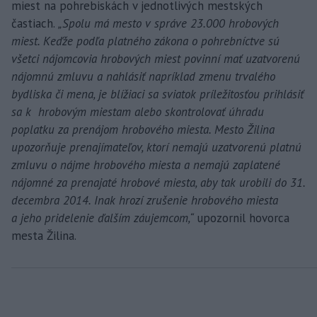
miest na pohrebiskách v jednotlivých mestských
častiach.
„Spolu má mesto v správe 23.000 hrobových
miest. Keďže podľa platného zákona o pohrebníctve sú
všetci nájomcovia hrobových miest povinní mať uzatvorenú
nájomnú zmluvu a nahlásiť napríklad zmenu trvalého
bydliska či mena, je blížiaci sa sviatok príležitosťou prihlásiť
sa k hrobovým miestam alebo skontrolovať úhradu
poplatku za prenájom hrobového miesta. Mesto Žilina
upozorňuje prenajímateľov, ktorí nemajú uzatvorenú platnú
zmluvu o nájme hrobového miesta a nemajú zaplatené
nájomné za prenajaté hrobové miesta, aby tak urobili do 31.
decembra 2014. Inak hrozí zrušenie hrobového miesta
a jeho pridelenie ďalším záujemcom,“
upozornil hovorca
mesta Žilina.