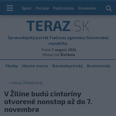
Index
Šport
Počasie
Publicistika
Slovensko
Zahranič
TERAZ
.SK
Spravodajský portál Tlačovej agentúry Slovenskej
republiky
Piatok
7. august 2026
Meniny má
Štefánia
Všetky
Hlavné mesto
Banskobystrický
Bratislavský
< sekcia
Žilinský kraj
V Žiline budú cintoríny
otvorené nonstop až do 7.
novembra