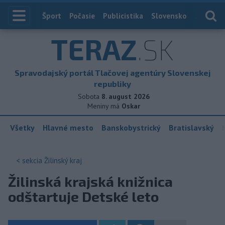
Index
Šport
Počasie
Publicistika
Slovensko
Zahranič
TERAZ
.SK
Spravodajský portál Tlačovej agentúry Slovenskej
republiky
Sobota
8. august 2026
Meniny má
Oskar
Všetky
Hlavné mesto
Banskobystrický
Bratislavský
< sekcia
Žilinský kraj
Žilinská krajská knižnica
odštartuje Detské leto