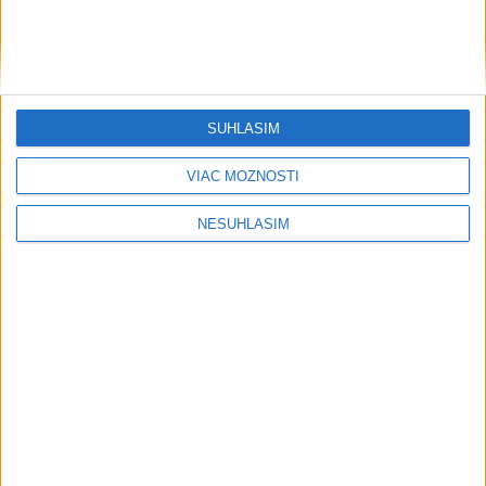
Gymerská si o 22 stotín vylepšila vlastné národné maximum
52,59 z júnového Mannheimu.
dnes 9:00
SÚHLASÍM
Juhokórejský zväz sa ospravedlnil za
škandály, sľubuje zásadné zmeny
VIAC MOŽNOSTÍ
dnes 9:08
NESÚHLASÍM
Celta Vigo získala na hosťovanie
tureckého brankára Bayindira
dnes 8:45
Clarke z Memphisu mal po smrti v
tele stopy po heroíne i kokaíne
dnes 8:19
Piata nasadená Andrejevová vypadla