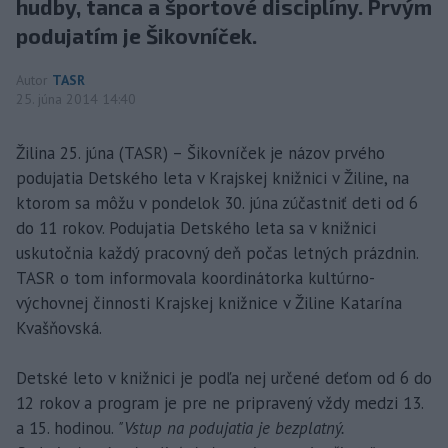
hudby, tanca a športové disciplíny. Prvým
podujatím je Šikovníček.
Autor
TASR
25. júna 2014 14:40
Žilina 25. júna (TASR) – Šikovníček je názov prvého
podujatia Detského leta v Krajskej knižnici v Žiline, na
ktorom sa môžu v pondelok 30. júna zúčastniť deti od 6
do 11 rokov. Podujatia Detského leta sa v knižnici
uskutočnia každý pracovný deň počas letných prázdnin.
TASR o tom informovala koordinátorka kultúrno-
výchovnej činnosti Krajskej knižnice v Žiline Katarína
Kvašňovská.
Detské leto v knižnici je podľa nej určené deťom od 6 do
12 rokov a program je pre ne pripravený vždy medzi 13.
a 15. hodinou.
"Vstup na podujatia je bezplatný.