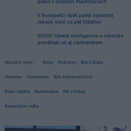
padol v Dolných Plachtinciach
V Budapešti opäť padol teplotný
rekord, tretí za päť týždňov
VIDEO: Umelá inteligencia a robotika
pomáhajú už aj záchranárom
Aktuálne témy:
Kvízy
Podcasty
Rok Ľ.Štúra
Turizmus
Cestovanie
Rok dobrovoľníctva
Dielo týždňa
Referendum
MS v hokeji
Komunálne voľby