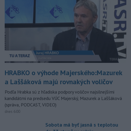
HRABKO o výhode Majerského:Mazurek
a Laššáková majú rovnakých voličov
Podľa Hrabka sú z hľadiska podpory voličov najsilnejšími
kandidátmi na predsedu VÚC Majerský, Mazurek a Laššáková
(správa, PODCAST, VIDEO)
dnes 6:00
Sobota má byť jasná s teplotou