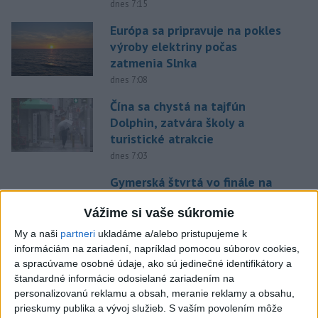
dnes 7:15
Európa sa pripravuje na pokles
výroby elektriny počas
zatmenia Slnka
dnes 7:08
Čína sa chystá na tajfún
Dolphin, zatvára školy a
turistické atrakcie
dnes 7:03
Gymerská štvrtá vo finále na
400 m: Nechcela som tomu
Vážime si vaše súkromie
veriť
dnes 9:00
My a naši
partneri
ukladáme a/alebo pristupujeme k
informáciám na zariadení, napríklad pomocou súborov cookies,
Slováci prehrali v semifinále s
a spracúvame osobné údaje, ako sú jedinečné identifikátory a
USA 2:5, o bronz proti Fínsku
štandardné informácie odosielané zariadením na
dnes 7:21
personalizovanú reklamu a obsah, meranie reklamy a obsahu,
prieskumy publika a vývoj služieb.
S vaším povolením môže