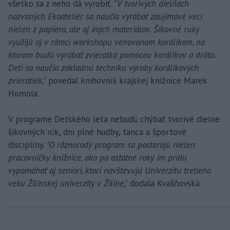
všetko sa z neho dá vyrobiť.
"V tvorivých dielňach
nazvaných Ekoateliér sa naučia vyrábať zaujímavé veci
nielen z papiera, ale aj iných materiálov. Šikovné ruky
využijú aj v rámci workshopu venovanom korálikom, na
ktorom budú vyrábať zvieratká pomocou korálikov a drôtu.
Deti sa naučia základnú techniku výroby korálikových
zvieratiek,"
povedal knihovník krajskej knižnice Marek
Homola.
V programe Detského leta nebudú chýbať tvorivé dielne
šikovných rúk, dni plné hudby, tanca a športové
disciplíny.
"O rôznorodý program sa postarajú nielen
pracovníčky knižnice, ako po ostatné roky im prídu
vypomáhať aj seniori, ktorí navštevujú Univerzitu tretieho
veku Žilinskej univerzity v Žiline,"
dodala Kvašňovská.