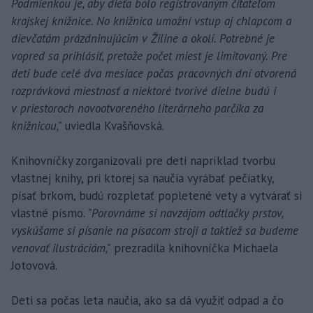
Podmienkou je, aby dieťa bolo registrovaným čitateľom
krajskej knižnice. No knižnica umožní vstup aj chlapcom a
dievčatám prázdninujúcim v Žiline a okolí. Potrebné je
vopred sa prihlásiť, pretože počet miest je limitovaný. Pre
deti bude celé dva mesiace počas pracovných dní otvorená
rozprávková miestnosť a niektoré tvorivé dielne budú i
v priestoroch novootvoreného literárneho parčíka za
knižnicou,"
uviedla Kvašňovská.
Knihovníčky zorganizovali pre deti napríklad tvorbu
vlastnej knihy, pri ktorej sa naučia vyrábať pečiatky,
písať brkom, budú rozpletať popletené vety a vytvárať si
vlastné písmo.
"Porovnáme si navzájom odtlačky prstov,
vyskúšame si písanie na písacom stroji a taktiež sa budeme
venovať ilustráciám,"
prezradila knihovníčka Michaela
Jotovová.
Deti sa počas leta naučia, ako sa dá využiť odpad a čo