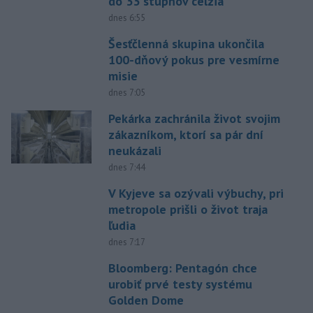
do 33 stupňov celzia
dnes 6:55
Šesťčlenná skupina ukončila
100-dňový pokus pre vesmírne
misie
dnes 7:05
Pekárka zachránila život svojim
zákazníkom, ktorí sa pár dní
neukázali
dnes 7:44
V Kyjeve sa ozývali výbuchy, pri
metropole prišli o život traja
ľudia
dnes 7:17
Bloomberg: Pentagón chce
urobiť prvé testy systému
Golden Dome