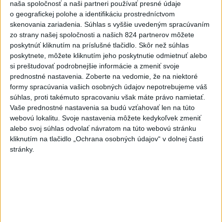
Práve teraz
naša spoločnosť a naši partneri používať presné údaje
o geografickej polohe a identifikáciu prostredníctvom
-
Nemecká polícia v piatok uviedla, že rozhodnutie pekárky,
07:42
skenovania zariadenia. Súhlas s vyššie uvedeným spracúvaním
ktorá sa
vybrala navštíviť svojich dvoch stálych zákazníkov - starší
zo strany našej spoločnosti a našich 824 partnerov môžete
manželský pár - po tom, čo sa u nej niekoľko dní neukázali, im
poskytnúť kliknutím na príslušné tlačidlo. Skôr než súhlas
pravdepodobne zachránilo život.
poskytnete, môžete kliknutím jeho poskytnutie odmietnuť alebo
si preštudovať podrobnejšie informácie a zmeniť svoje
Viac
prednostné nastavenia.
Zoberte na vedomie, že na niektoré
Videá a prenosy TASR TV
formy spracúvania vašich osobných údajov nepotrebujeme váš
súhlas, proti takémuto spracovaniu však máte právo namietať.
Deväť Slovákov zabojuje na ME v Paríži
Vaše prednostné nastavenia sa budú vzťahovať len na túto
o čo najlepšie výsledky
webovú lokalitu. Svoje nastavenia môžete kedykoľvek zmeniť
alebo svoj súhlas odvolať návratom na túto webovú stránku
kliknutím na tlačidlo „Ochrana osobných údajov“ v dolnej časti
Viac
stránky.
Najčítanejšie
6h
24h
7d
ÚPLNÉ ZATMENIE SLNKA: Časť Európy
1
zahalí tma, hrozia dôsledky