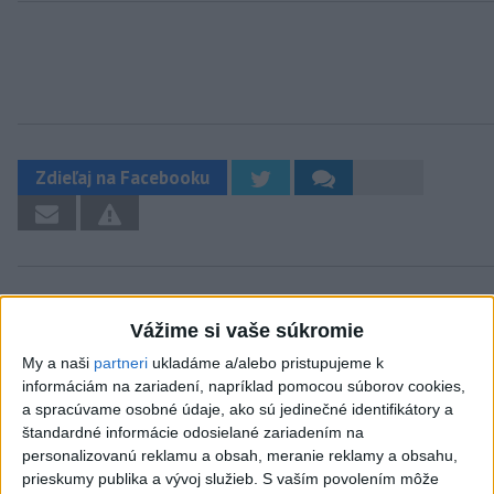
Zdieľaj na Facebooku
Vážime si vaše súkromie
My a naši
partneri
ukladáme a/alebo pristupujeme k
Neprehliadnite
informáciám na zariadení, napríklad pomocou súborov cookies,
a spracúvame osobné údaje, ako sú jedinečné identifikátory a
ČIASTOČNÉ ZATMENIE SLNKA:
štandardné informácie odosielané zariadením na
personalizovanú reklamu a obsah, meranie reklamy a obsahu,
Pozorovať sa bude dať v stredu
prieskumy publika a vývoj služieb.
S vaším povolením môže