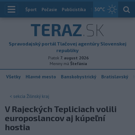
30
°C
Index
Šport
Počasie
Publicistika
Slovensko
Zahranič
TERAZ
.SK
Spravodajský portál Tlačovej agentúry Slovenskej
republiky
Piatok
7. august 2026
Meniny má
Štefánia
Všetky
Hlavné mesto
Banskobystrický
Bratislavský
< sekcia
Žilinský kraj
V Rajeckých Tepliciach volili
europoslancov aj kúpeľní
hostia