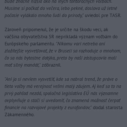
bude značne nižšia ako na iných tohtoročných voľbách.
Musíme si počkať do večera, lebo pekné, doslova už letné
počasie vylákalo mnoho ľudí do prírody,"
uviedol pre TASR.
Zároveň pripomenul, že je určite na škodu veci, ak
väčšina obyvateľstva SR neprikladá význam voľbám do
Európskeho parlamentu.
"Nikomu vari netreba ani
zložitejšie vysvetľovať, že v Bruseli sa rozhoduje o mnohom,
čo sa nás bytostne dotýka, preto by naši zástupcovia mali
mať silný mandát,"
zdôraznil.
"Ani ja si neviem vysvetliť, kde sa nabral trend, že práve o
tieto voľby má verejnosť veľmi malý záujem. Aj keď sa to na
prvý pohľad nezdá, spoločná legislatíva EÚ nás významne
ovplyvňuje a stačí si uvedomiť, čo znamená možnosť čerpať
financie na rozvojové projekty z eurofondov,"
dodal starosta
Zákamenného.