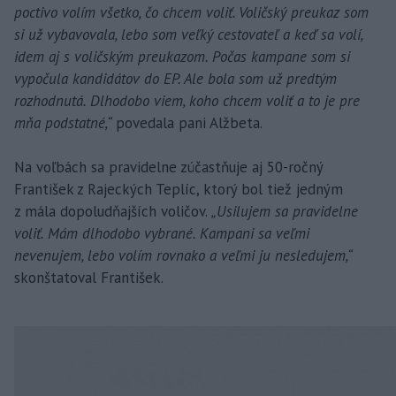
poctivo volím všetko, čo chcem voliť. Voličský preukaz som
si už vybavovala, lebo som veľký cestovateľ a keď sa volí,
idem aj s voličským preukazom. Počas kampane som si
vypočula kandidátov do EP. Ale bola som už predtým
rozhodnutá. Dlhodobo viem, koho chcem voliť a to je pre
mňa podstatné,“
povedala pani Alžbeta.
Na voľbách sa pravidelne zúčastňuje aj 50-ročný
František z Rajeckých Teplíc, ktorý bol tiež jedným
z mála dopoludňajších voličov.
„Usilujem sa pravidelne
voliť. Mám dlhodobo vybrané. Kampani sa veľmi
nevenujem, lebo volím rovnako a veľmi ju nesledujem,“
skonštatoval František.