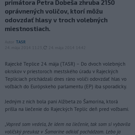
primátora Petra Dobeša zhruba 2150
oprávnených voličov, ktorí môžu
odovzdať hlasy v troch volebných
miestnostiach.
Autor
TASR
aktualizované
24. mája 2014 11:23
,
24. mája 2014 14:42
Rajecké Teplice 24. mája (TASR) – Do dvoch volebných
okrskov v priestoroch mestského úradu v Rajeckých
Tepliciach prichádzali dnes ráno voliči odovzdať hlas vo
voľbách do Európskeho parlamentu (EP) iba sporadicky.
Jedným z nich bola pani Alžbeta zo Šamorína, ktorá
prišla na liečenie do Rajeckých Teplíc deň pred voľbami.
„Vopred som vedela, že idem na liečenie, tak som si vybavila
voličský preukaz v Šamoríne odkiaľ pochádzam. Lebo ja