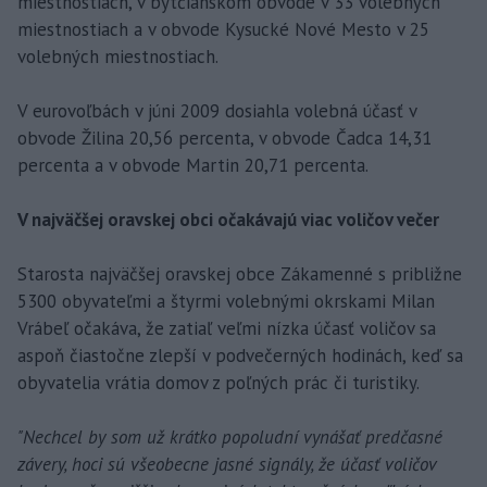
miestnostiach, v bytčianskom obvode v 33 volebných
miestnostiach a v obvode Kysucké Nové Mesto v 25
volebných miestnostiach.
V eurovoľbách v júni 2009 dosiahla volebná účasť v
obvode Žilina 20,56 percenta, v obvode Čadca 14,31
percenta a v obvode Martin 20,71 percenta.
V najväčšej oravskej obci očakávajú viac voličov večer
Starosta najväčšej oravskej obce Zákamenné s približne
5300 obyvateľmi a štyrmi volebnými okrskami Milan
Vrábeľ očakáva, že zatiaľ veľmi nízka účasť voličov sa
aspoň čiastočne zlepší v podvečerných hodinách, keď sa
obyvatelia vrátia domov z poľných prác či turistiky.
"Nechcel by som už krátko popoludní vynášať predčasné
závery, hoci sú všeobecne jasné signály, že účasť voličov