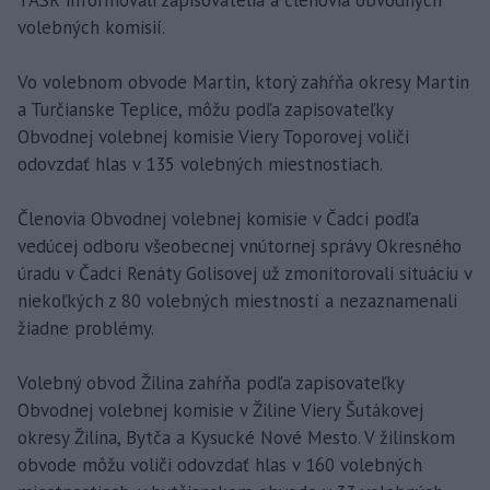
TASR informovali zapisovatelia a členovia obvodných
volebných komisií.
Vo volebnom obvode Martin, ktorý zahŕňa okresy Martin
a Turčianske Teplice, môžu podľa zapisovateľky
Obvodnej volebnej komisie Viery Toporovej voliči
odovzdať hlas v 135 volebných miestnostiach.
Členovia Obvodnej volebnej komisie v Čadci podľa
vedúcej odboru všeobecnej vnútornej správy Okresného
úradu v Čadci Renáty Golisovej už zmonitorovali situáciu v
niekoľkých z 80 volebných miestností a nezaznamenali
žiadne problémy.
Volebný obvod Žilina zahŕňa podľa zapisovateľky
Obvodnej volebnej komisie v Žiline Viery Šutákovej
okresy Žilina, Bytča a Kysucké Nové Mesto. V žilinskom
obvode môžu voliči odovzdať hlas v 160 volebných