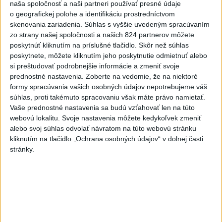
naša spoločnosť a naši partneri používať presné údaje
ĎALŠÍ TEPLOTNÝ REKORD: Tentoraz
o geografickej polohe a identifikáciu prostredníctvom
padol v Dolných Plachtinciach
skenovania zariadenia. Súhlas s vyššie uvedeným spracúvaním
zo strany našej spoločnosti a našich 824 partnerov môžete
poskytnúť kliknutím na príslušné tlačidlo. Skôr než súhlas
V Budapešti opäť padol teplotný
poskytnete, môžete kliknutím jeho poskytnutie odmietnuť alebo
rekord, tretí za päť týždňov
si preštudovať podrobnejšie informácie a zmeniť svoje
prednostné nastavenia.
Zoberte na vedomie, že na niektoré
VIDEO: Umelá inteligencia a robotika
formy spracúvania vašich osobných údajov nepotrebujeme váš
pomáhajú už aj záchranárom
súhlas, proti takémuto spracovaniu však máte právo namietať.
Vaše prednostné nastavenia sa budú vzťahovať len na túto
webovú lokalitu. Svoje nastavenia môžete kedykoľvek zmeniť
Aktuálne témy:
Kvízy
Podcasty
Rok Ľ.Štúra
alebo svoj súhlas odvolať návratom na túto webovú stránku
kliknutím na tlačidlo „Ochrana osobných údajov“ v dolnej časti
stránky.
Turizmus
Cestovanie
Rok dobrovoľníctva
Dielo týždňa
Referendum
MS v hokeji
Komunálne voľby