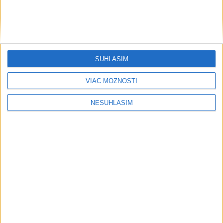
Zahraničie
Ruský súd uložil vydavateľovi
podmienečný trest za LGBT
propagandu
SÚHLASÍM
dnes 15:36
VIAC MOŽNOSTÍ
Rokovania venezuelskej vlády a opozície budú pokračovať do
stredy
NESÚHLASÍM
Thajský premiér po streľbe na škole sľúbil zákon o kontrole
zbraní
Výbuch na damaskom predmestí sa zaobišiel bez obetí
Ekonomika
V USA v júli nečakane zaniklo viac
než 20.000 pracovných miest