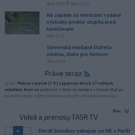
aktualizované
dnes 10:13
,
dnes 12:19
Na západe sú miestami vydané
výstrahy prvého stupňa pred
horúčavami
dnes 11:21
Slovenská miešaná štafeta
siedma, zlato pre Nemcov
dnes 12:19
Práve teraz
-
Polícia v piatok (7. 8.) vypátrala dvoch 17-ročných
12:36
mladíkov, ktorí sú
podozriví z útoku na taxikára v Seredi. Muž pri
incidente utrpel vážne zranenia a skončil v trnavskej nemocnici.
Viac
Videá a prenosy TASR TV
Deväť Slovákov zabojuje na ME v Paríži