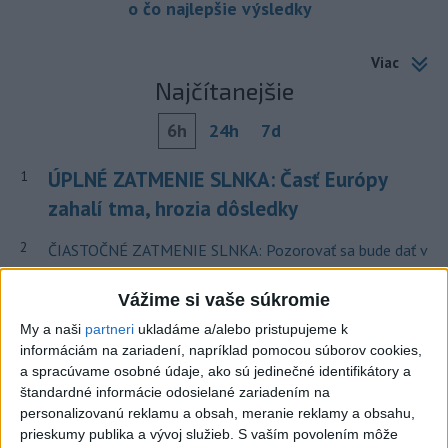
o čo najlepšie výsledky
Viac
Najčítanejšie
6h
24h
7d
ÚPLNÉ ZATMENIE SLNKA: Časť Európy
1
zahalí tma, hrozia dôsledky
2
ČIASTOČNÉ ZATMENIE SLNKA: Pozorovať sa bude dať v
stredu
Vážime si vaše súkromie
3
V časti Košice-Krásna otvorili park pomenovaný po
My a naši
partneri
ukladáme a/alebo pristupujeme k
kňazovi Semivanovi
informáciám na zariadení, napríklad pomocou súborov cookies,
a spracúvame osobné údaje, ako sú jedinečné identifikátory a
4
Obranca Kaša dostal od Žiliny povolenie hľadať si nový
štandardné informácie odosielané zariadením na
klub
personalizovanú reklamu a obsah, meranie reklamy a obsahu,
prieskumy publika a vývoj služieb.
S vaším povolením môže
5
Pekárka zachránila život svojim zákazníkom, ktorí sa pár