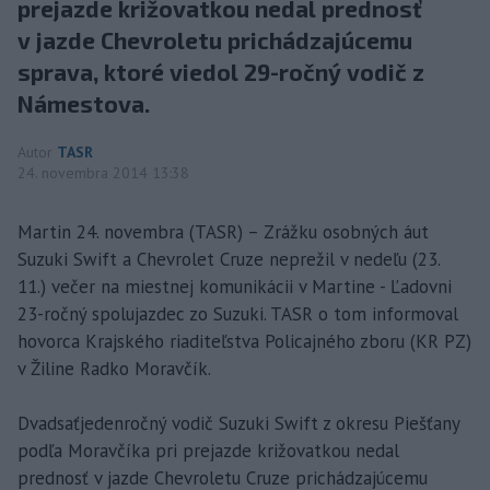
prejazde križovatkou nedal prednosť
v jazde Chevroletu prichádzajúcemu
sprava, ktoré viedol 29-ročný vodič z
Námestova.
Autor
TASR
24. novembra 2014 13:38
Martin 24. novembra (TASR) – Zrážku osobných áut
Suzuki Swift a Chevrolet Cruze neprežil v nedeľu (23.
11.) večer na miestnej komunikácii v Martine - Ľadovni
23-ročný spolujazdec zo Suzuki. TASR o tom informoval
hovorca Krajského riaditeľstva Policajného zboru (KR PZ)
v Žiline Radko Moravčík.
Dvadsaťjedenročný vodič Suzuki Swift z okresu Piešťany
podľa Moravčíka pri prejazde križovatkou nedal
prednosť v jazde Chevroletu Cruze prichádzajúcemu