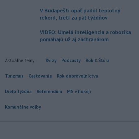
V Budapešti opäť padol teplotný
rekord, tretí za päť týždňov
VIDEO: Umelá inteligencia a robotika
pomáhajú už aj záchranárom
Aktuálne témy:
Kvízy
Podcasty
Rok Ľ.Štúra
Turizmus
Cestovanie
Rok dobrovoľníctva
Dielo týždňa
Referendum
MS v hokeji
Komunálne voľby