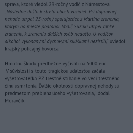
sprava, ktoré viedol 29-ročný vodič z Námestova.
„Následne došlo k stretu oboch vozidiel. Pri dopravnej
nehode utrpel 23-ročný spolujazdec z Martina zranenia,
ktorým na mieste podľahol. Vodič Suzuki utrpel ľahké
zranenia, k zraneniu ďalších osôb nedošlo. U vodičov
alkohol vykonanými dychovými skúškami nezistili,“
uviedol
krajský policajný hovorca.
Hmotnú škodu predbežne vyčíslili na 5000 eur.
„V súvislosti s touto tragickou udalosťou začala
vyšetrovateľka PZ trestné stíhanie vo veci trestného
činu usmrtenia. Ďalšie okolnosti dopravnej nehody sú
predmetom prebiehajúceho vyšetrovania,“ dodal
Moravčík.