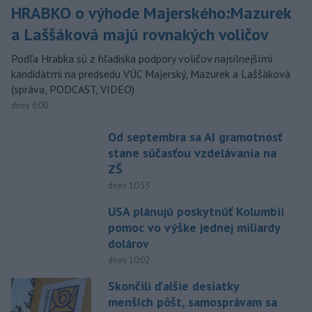
HRABKO o výhode Majerského:Mazurek
a Laššáková majú rovnakých voličov
Podľa Hrabka sú z hľadiska podpory voličov najsilnejšími
kandidátmi na predsedu VÚC Majerský, Mazurek a Laššáková
(správa, PODCAST, VIDEO)
dnes 6:00
Od septembra sa AI gramotnosť
stane súčasťou vzdelávania na
ZŠ
dnes 10:53
USA plánujú poskytnúť Kolumbii
pomoc vo výške jednej miliardy
dolárov
dnes 10:02
Skončili ďalšie desiatky
menších pôšt, samosprávam sa