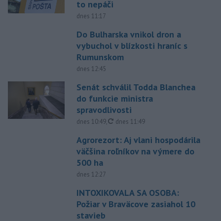
to nepáči
dnes 11:17
Do Bulharska vnikol dron a
vybuchol v blízkosti hraníc s
Rumunskom
dnes 12:45
Senát schválil Todda Blanchea
do funkcie ministra
spravodlivosti
aktualizované
dnes 10:49
,
dnes 11:49
Agrorezort: Aj vlani hospodárila
väčšina roľníkov na výmere do
500 ha
dnes 12:27
INTOXIKOVALA SA OSOBA:
Požiar v Braväcove zasiahol 10
stavieb