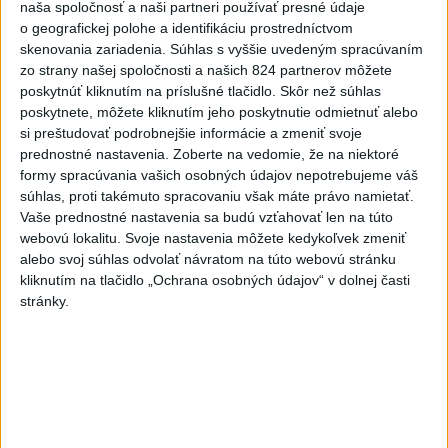
naša spoločnosť a naši partneri používať presné údaje
dní neukázali
o geografickej polohe a identifikáciu prostredníctvom
skenovania zariadenia. Súhlas s vyššie uvedeným spracúvaním
6
Na Kamzíku v Bratislave v sobotu otvoria nové Šantisko
zo strany našej spoločnosti a našich 824 partnerov môžete
pre deti
poskytnúť kliknutím na príslušné tlačidlo. Skôr než súhlas
poskytnete, môžete kliknutím jeho poskytnutie odmietnuť alebo
7
Brezno obnovuje zastávky MHD
si preštudovať podrobnejšie informácie a zmeniť svoje
prednostné nastavenia.
Zoberte na vedomie, že na niektoré
Najnovšie správy na Teraz.sk
formy spracúvania vašich osobných údajov nepotrebujeme váš
súhlas, proti takémuto spracovaniu však máte právo namietať.
Vyhlásenia
Vaše prednostné nastavenia sa budú vzťahovať len na túto
webovú lokalitu. Svoje nastavenia môžete kedykoľvek zmeniť
Priame prenosy z Národnej rady SR
alebo svoj súhlas odvolať návratom na túto webovú stránku
kliknutím na tlačidlo „Ochrana osobných údajov“ v dolnej časti
stránky.
Politika na sociálnych sieťach
Zobraziť viac
Info