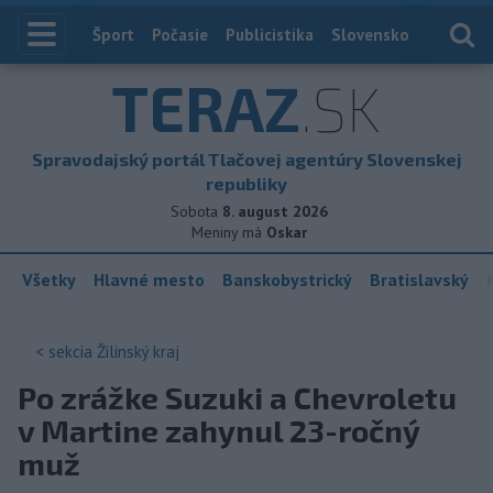
Index
Šport
Počasie
Publicistika
Slovensko
Zahranič
TERAZ
.SK
Spravodajský portál Tlačovej agentúry Slovenskej
republiky
Sobota
8. august 2026
Meniny má
Oskar
Všetky
Hlavné mesto
Banskobystrický
Bratislavský
< sekcia
Žilinský kraj
Po zrážke Suzuki a Chevroletu
v Martine zahynul 23-ročný
muž