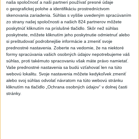
naša spoločnosť a naši partneri používať presné údaje
školenie pre folkloristov
o geografickej polohe a identifikáciu prostredníctvom
skenovania zariadenia. Súhlas s vyššie uvedeným spracúvaním
zo strany našej spoločnosti a našich 824 partnerov môžete
poskytnúť kliknutím na príslušné tlačidlo. Skôr než súhlas
poskytnete, môžete kliknutím jeho poskytnutie odmietnuť alebo
Neďaleko Liptovského Mikuláša zhorelo
si preštudovať podrobnejšie informácie a zmeniť svoje
prednostné nastavenia.
Zoberte na vedomie, že na niektoré
auto, zomrela jedna osoba
formy spracúvania vašich osobných údajov nepotrebujeme váš
súhlas, proti takémuto spracovaniu však máte právo namietať.
Vaše prednostné nastavenia sa budú vzťahovať len na túto
webovú lokalitu. Svoje nastavenia môžete kedykoľvek zmeniť
alebo svoj súhlas odvolať návratom na túto webovú stránku
Cestovateľský festival v Martine ponúka
kliknutím na tlačidlo „Ochrana osobných údajov“ v dolnej časti
stránky.
obrázky z rôznych kútov sveta
Cestu medzi Kňažou a Medzihradným