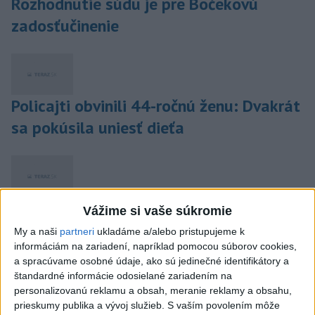
Rozhodnutie súdu je pre Bočekovú
zadosťučinenie
Policajti obvinili 44-ročnú ženu: Dvakrát
sa pokúsila uniesť dieťa
Pri požiari automobilu v Uhorskej Vsi
Vážime si vaše súkromie
uhorela jedna osoba
My a naši
partneri
ukladáme a/alebo pristupujeme k
informáciám na zariadení, napríklad pomocou súborov cookies,
a spracúvame osobné údaje, ako sú jedinečné identifikátory a
štandardné informácie odosielané zariadením na
personalizovanú reklamu a obsah, meranie reklamy a obsahu,
Liptovské kultúrne stredisko pripravilo
prieskumy publika a vývoj služieb.
S vaším povolením môže