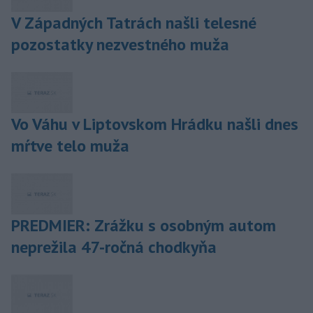
V Západných Tatrách našli telesné
pozostatky nezvestného muža
Vo Váhu v Liptovskom Hrádku našli dnes
mŕtve telo muža
PREDMIER: Zrážku s osobným autom
neprežila 47-ročná chodkyňa