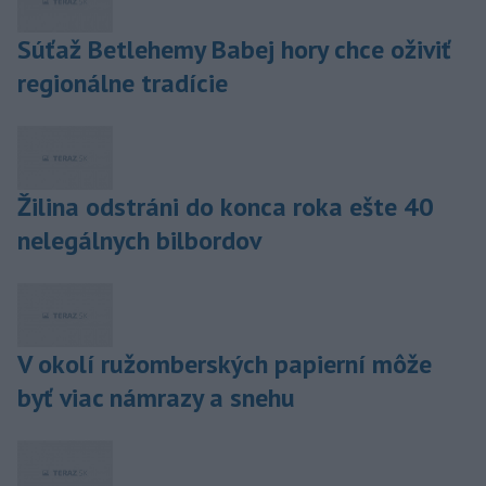
Súťaž Betlehemy Babej hory chce oživiť
regionálne tradície
Žilina odstráni do konca roka ešte 40
nelegálnych bilbordov
V okolí ružomberských papierní môže
byť viac námrazy a snehu