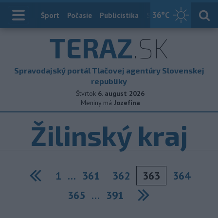
36
°C
Index
Šport
Počasie
Publicistika
Slovensko
Zahranič
TERAZ
.SK
Spravodajský portál Tlačovej agentúry Slovenskej
republiky
Štvrtok
6. august 2026
Meniny má
Jozefína
Žilinský kraj
1
…
361
362
363
364
Previous
365
…
391
Next