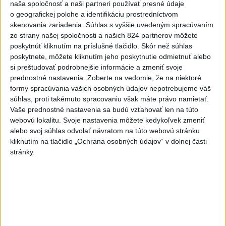
naša spoločnosť a naši partneri používať presné údaje
pôsobí v Martine
o geografickej polohe a identifikáciu prostredníctvom
skenovania zariadenia. Súhlas s vyššie uvedeným spracúvaním
zo strany našej spoločnosti a našich 824 partnerov môžete
poskytnúť kliknutím na príslušné tlačidlo. Skôr než súhlas
poskytnete, môžete kliknutím jeho poskytnutie odmietnuť alebo
Žilinské cintoríny spravuje od 1. októbra
si preštudovať podrobnejšie informácie a zmeniť svoje
prednostné nastavenia.
Zoberte na vedomie, že na niektoré
mestská spoločnosť Žilbyt
formy spracúvania vašich osobných údajov nepotrebujeme váš
súhlas, proti takémuto spracovaniu však máte právo namietať.
Vaše prednostné nastavenia sa budú vzťahovať len na túto
webovú lokalitu. Svoje nastavenia môžete kedykoľvek zmeniť
alebo svoj súhlas odvolať návratom na túto webovú stránku
V Žiline pribudne 54 nových názvov ulíc
kliknutím na tlačidlo „Ochrana osobných údajov“ v dolnej časti
stránky.
Od marca ušetrila Žilina vďaka EKS viac
ako 100.000 eur