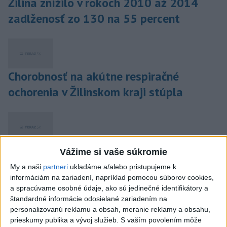
Žilina znížilo v rokoch 2010 až 2014
zadlženosť zo 130 na 55 percent
Chorobnosť na akútne respiračné
ochorenia v Žilinskom kraji stúpla
Na starom hrade Strečno utrpel po páde
Vážime si vaše súkromie
vážne zranenia 13-ročný chlapec
My a naši
partneri
ukladáme a/alebo pristupujeme k
informáciám na zariadení, napríklad pomocou súborov cookies,
a spracúvame osobné údaje, ako sú jedinečné identifikátory a
štandardné informácie odosielané zariadením na
personalizovanú reklamu a obsah, meranie reklamy a obsahu,
Krajanské múzeum Matice slovenskej
prieskumy publika a vývoj služieb.
S vaším povolením môže