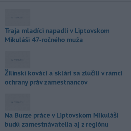
Traja mladíci napadli v Liptovskom
Mikuláši 47-ročného muža
Žilinskí kováci a sklári sa zlúčili v rámci
ochrany práv zamestnancov
Na Burze práce v Liptovskom Mikuláši
budú zamestnávatelia aj z regiónu