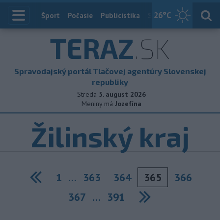
26
°C
Index
Šport
Počasie
Publicistika
Slovensko
Zahranič
TERAZ
.SK
Spravodajský portál Tlačovej agentúry Slovenskej
republiky
Streda
5. august 2026
Meniny má
Jozefína
Žilinský kraj
1
…
363
364
365
366
Previous
367
…
391
Next