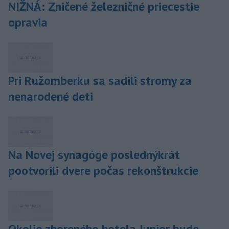
NIŽNÁ: Zničené železničné priecestie
opravia
Pri Ružomberku sa sadili stromy za
nenarodené deti
Na Novej synagóge poslednýkrát
pootvorili dvere počas rekonštrukcie
Okolie zhoreného hotela Junior bude