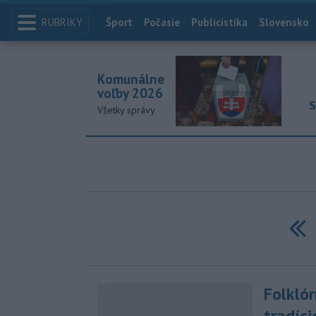
RUBRIKY
Index
Šport
Počasie
Publicistika
Slovensko
Komunálne
voľby 2026
S
Všetky správy
Pr
Folkló
tradíc