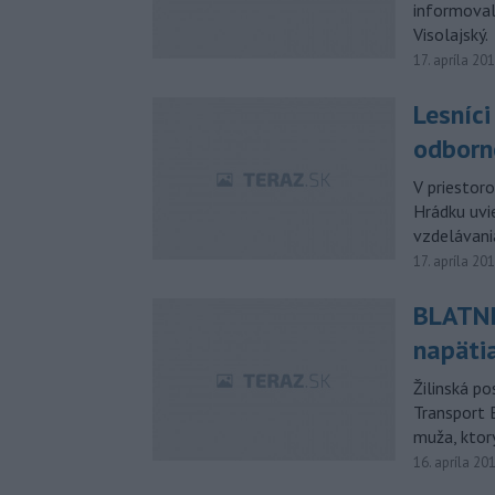
informoval
Visolajský.
17. apríla 20
Lesníc
odborn
V priestoro
Hrádku uvi
vzdelávania
17. apríla 20
BLATNI
napäti
Žilinská po
Transport 
muža, ktor
16. apríla 20