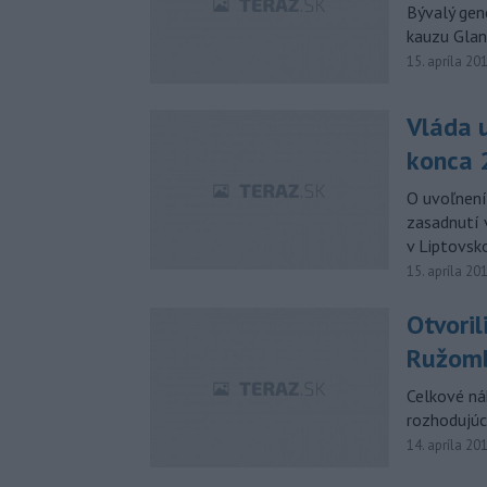
Bývalý gen
kauzu Glan
15. apríla 20
Vláda u
konca 2
O uvoľnení
zasadnutí 
v Liptovsk
15. apríla 20
Otvoril
Ružom
Celkové ná
rozhodujú
14. apríla 20