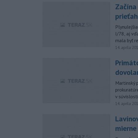
Začína 
prieťa
Plynulejši
I/78, aj v
mala byť r
14. apríla 20
Primát
dovola
Martinský 
prokuratúr
v súvislos
14. apríla 20
Lavíno
mierne 