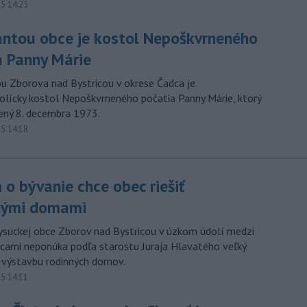
15 14:25
ntou obce je kostol Nepoškvrneného
a Panny Márie
 Zborova nad Bystricou v okrese Čadca je
lícky kostol Nepoškvrneného počatia Panny Márie, ktorý
ený 8. decembra 1973.
15 14:18
o bývanie chce obec riešiť
nými domami
ysuckej obce Zborov nad Bystricou v úzkom údolí medzi
ami neponúka podľa starostu Juraja Hlavatého veľký
a výstavbu rodinných domov.
15 14:11