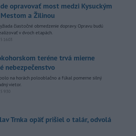
de opravovať most medzi Kysuckým
Mestom a Žilinou
vyžiada čiastočné obmedzenie dopravy. Opravu budú
 realizovať v dvoch etapách.
15 16:03
okohorskom teréne trvá mierne
vé nebezpečenstvo
bolo na horách polooblačno a fúkal pomerne silný
dný vietor.
15 9:30
av Trnka opäť prišiel o talár, odvolá