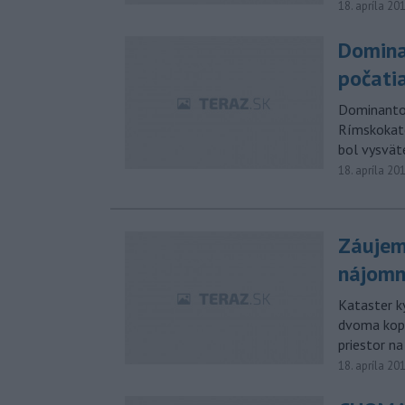
18. apríla 20
Domina
počati
Dominantou
Rímskokato
bol vysvät
18. apríla 20
Záujem 
nájom
Kataster k
dvoma kopc
priestor n
18. apríla 20