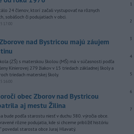
1
tálo 24 členov, ktorí začali vystupovať na rôznych
h, sobášoch či podujatiach v obci.
2
15 17:00
3
v Zborove nad Bystricou majú záujem
štinu
4
kola (ZŠ) s materskou školou (MŠ) má v súčasnosti podľa
Aleny Kinierovej 279 žiakov v 15 triedach základnej školy a
5
roch triedach materskej školy.
15 16:00
6
toročí obec Zborov nad Bystricou
atrila aj mestu Žilina
7
a bude podľa starostu niesť v duchu 380. výročia obce.
avené rôzne podujatia, kde si chceme priblížiť históriu
" povedal starosta obce Juraj Hlavatý.