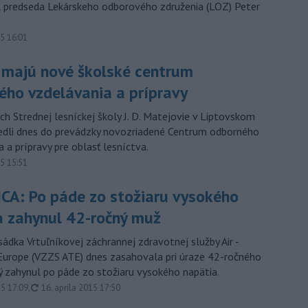
 predseda Lekárskeho odborového združenia (LOZ) Peter
15 16:01
i majú nové školské centrum
ého vzdelávania a prípravy
ch Strednej lesníckej školy J. D. Matejovie v Liptovskom
edli dnes do prevádzky novozriadené Centrum odborného
 a prípravy pre oblasť lesníctva.
15 15:51
CA: Po páde zo stožiaru vysokého
a zahynul 42-ročný muž
sádka Vrtuľníkovej záchrannej zdravotnej služby Air -
Europe (VZZS ATE) dnes zasahovala pri úraze 42-ročného
ý zahynul po páde zo stožiaru vysokého napätia.
aktualizované
15 17:09
,
16. apríla 2015 17:50