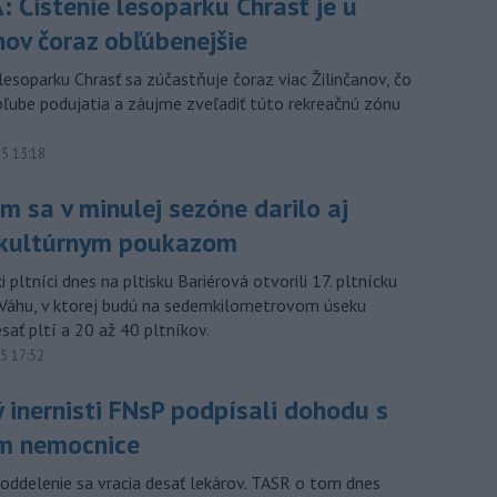
 Čistenie lesoparku Chrasť je u
nov čoraz obľúbenejšie
lesoparku Chrasť sa zúčastňuje čoraz viac Žilinčanov, čo
bľube podujatia a záujme zveľadiť túto rekreačnú zónu
15 13:18
m sa v minulej sezóne darilo aj
kultúrnym poukazom
i pltníci dnes na pltisku Bariérová otvorili 17. pltnícku
Váhu, v ktorej budú na sedemkilometrovom úseku
sať pltí a 20 až 40 pltníkov.
15 17:52
ý inernisti FNsP podpísali dohodu s
m nemocnice
 oddelenie sa vracia desať lekárov. TASR o tom dnes