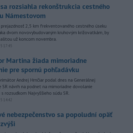
sa rozsiahla rekonštrukcia cestného
hu Námestovom
a prejazdnosť 2,5 km frekventovaného cestného úseku
ďaka dvom novovybudovaným kruhovým križovatkám, by
ealitou už koncom novembra.
15 17:45
or Martina žiada mimoriadne
nie pre spornú pohľadávku
primátor Andrej Hrnčiar podal dnes na Generálnej
e SR návrh na podnet na mimoriadne dovolanie
ti s rozsudkom Najvyššieho súdu SR.
15 14:42
vé nebezpečenstvo sa popoludní opäť
zvýši