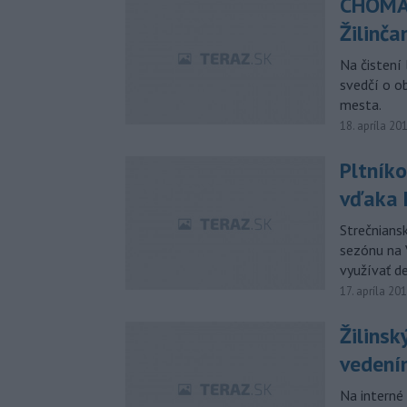
CHOMA:
Žilinča
Na čistení 
svedčí o o
mesta.
18. apríla 20
Pltníko
vďaka 
Strečniansk
sezónu na 
využívať de
17. apríla 20
Žilinsk
vedení
Na interné