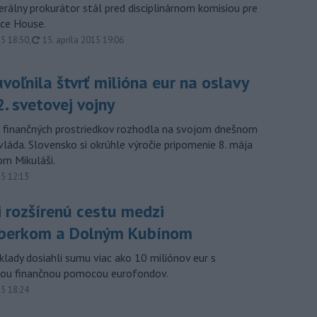
erálny prokurátor stál pred disciplinárnom komisiou pre
ce House.
aktualizované
15 18:50
,
15. apríla 2015 19:06
voľnila štvrť milióna eur na oslavy
. svetovej vojny
 finančných prostriedkov rozhodla na svojom dnešnom
vláda. Slovensko si okrúhle výročie pripomenie 8. mája
om Mikuláši.
15 12:13
i rozšírenú cestu medzi
berkom a Dolným Kubínom
klady dosiahli sumu viac ako 10 miliónov eur s
cou finančnou pomocou eurofondov.
15 18:24