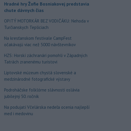
Hradné hry Žofie Bosniakovej predstavia
chute dávnych čias
OPITÝ MOTORKÁR BEZ VODIČÁKU: Nehoda v
Turčianskych Tepliciach
Na kresťanskom festivale CampFest
očakávajú viac než 5000 návštevníkov
HZS: Horskí záchranári pomohli v Západných
Tatrách zranenému turistovi
Liptovské múzeum chystá slovenské a
medzinárodné fotografické výstavy
Podroháčske folklórne slávnosti oslávia
jubilejný 50. ročník
Na podujatí Včelárska nedeľa ocenia najlepší
med i medovinu