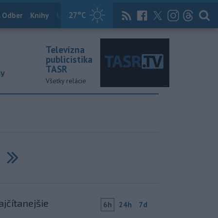
27
°C
 Odber
Knihy
Útulkovo
Magazín
News Now
Archív
TASR
Televízna
publicistika
TASR
ky
Všetky relácie
Next
ajčítanejšie
6h
24h
7d