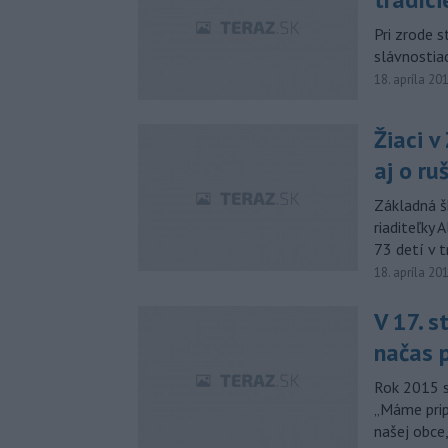
Pri zrode s
slávnostiac
18. apríla 20
Žiaci 
aj o ru
Základná š
riaditeľky 
73 detí v t
18. apríla 20
V 17. s
načas p
Rok 2015 s
„Máme pripr
našej obce,