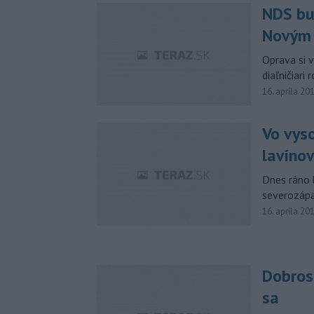
NDS bu
Novým 
Oprava si 
diaľničiari
16. apríla 20
Vo vys
lavíno
Dnes ráno 
severozápa
16. apríla 20
Dobrosl
sa