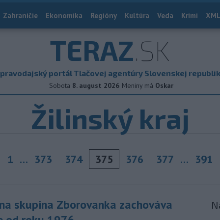
Zahraničie
Ekonomika
Regióny
Kultúra
Veda
Krimi
XML
TERAZ
.SK
pravodajský portál Tlačovej agentúry Slovenskej republi
Sobota
8. august 2026
Meniny má
Oskar
Žilinský kraj
1
…
373
374
375
376
377
…
391
evious
rna skupina Zborovanka zachováva
N
ie od roku 1976