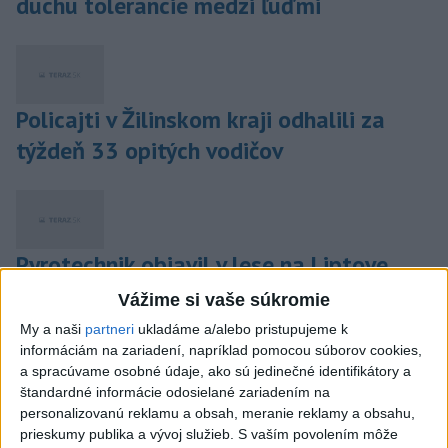
duchu tolerancie medzi ľuďmi
Policajti v Žilinskom kraji odhalili za
týždeň 33 opitých vodičov
Pyrotechnik objavil v lese na Liptove
rekordné množstvo starej munície
Vážime si vaše súkromie
My a naši
partneri
ukladáme a/alebo pristupujeme k
informáciám na zariadení, napríklad pomocou súborov cookies,
a spracúvame osobné údaje, ako sú jedinečné identifikátory a
štandardné informácie odosielané zariadením na
Vo Varíne na povale domu našla polícia
personalizovanú reklamu a obsah, meranie reklamy a obsahu,
rôzne zbrane a strelivo
prieskumy publika a vývoj služieb.
S vaším povolením môže