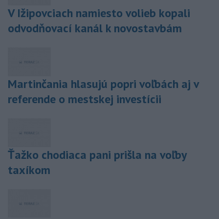
V Ižipovciach namiesto volieb kopali
odvodňovací kanál k novostavbám
Martinčania hlasujú popri voľbách aj v
referende o mestskej investícii
Ťažko chodiaca pani prišla na voľby
taxíkom