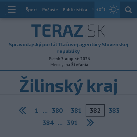
30
°C
Index
Šport
Počasie
Publicistika
Slovensko
Zahranič
TERAZ
.SK
Spravodajský portál Tlačovej agentúry Slovenskej
republiky
Piatok
7. august 2026
Meniny má
Štefánia
Žilinský kraj
1
…
380
381
382
383
Previous
384
…
391
Next