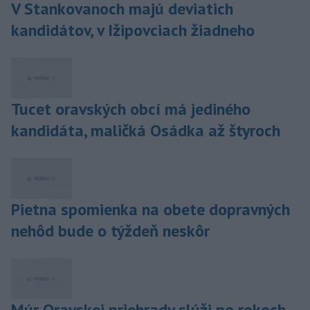
V Stankovanoch majú deviatich
kandidátov, v Ižipovciach žiadneho
Tucet oravských obcí má jediného
kandidáta, maličká Osádka až štyroch
Pietna spomienka na obete dopravných
nehôd bude o týždeň neskôr
Múr Oravskej priehrady slúži po rokoch