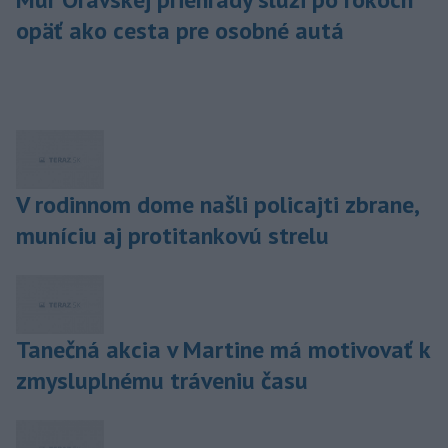
opäť ako cesta pre osobné autá
V rodinnom dome našli policajti zbrane,
muníciu aj protitankovú strelu
Tanečná akcia v Martine má motivovať k
zmysluplnému tráveniu času