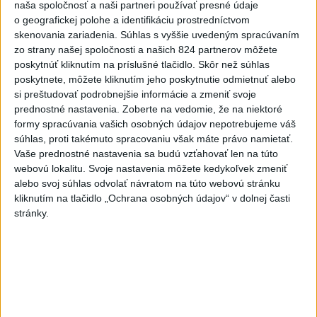
naša spoločnosť a naši partneri používať presné údaje
o geografickej polohe a identifikáciu prostredníctvom
skenovania zariadenia. Súhlas s vyššie uvedeným spracúvaním
zo strany našej spoločnosti a našich 824 partnerov môžete
poskytnúť kliknutím na príslušné tlačidlo. Skôr než súhlas
Z vraždy vo Vraní obvinili 62-ročného
poskytnete, môžete kliknutím jeho poskytnutie odmietnuť alebo
muža, hrozí mu až 20 rokov basy
si preštudovať podrobnejšie informácie a zmeniť svoje
prednostné nastavenia.
Zoberte na vedomie, že na niektoré
formy spracúvania vašich osobných údajov nepotrebujeme váš
súhlas, proti takémuto spracovaniu však máte právo namietať.
Vaše prednostné nastavenia sa budú vzťahovať len na túto
webovú lokalitu. Svoje nastavenia môžete kedykoľvek zmeniť
Na ceste k domu vo Vraňom našli
alebo svoj súhlas odvolať návratom na túto webovú stránku
zavraždeného 48-ročného muža
kliknutím na tlačidlo „Ochrana osobných údajov“ v dolnej časti
stránky.
Polmiliónovú dotáciu využije žilinská
nemocnica na rekonštrukciu