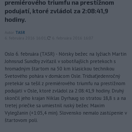
premiérového triumfu na prestížnom
podujatí, ktoré zvládol za 2:08:41,9
hodiny.
Autor
TASR
aktualizované
6. februára 2016 16:01
,
6. februára 2016 16:07
Oslo 6. februára (TASR) - Nórsky bežec na lyžiach Martin
Johnsrud Sundby zvíťazil v sobotňajších pretekoch s
hromadným štartom na 50 km klasickou technikou
Svetového pohára v domácom Osle. Tridsaťjedenročný
pretekár sa tešil z premiérového triumfu na prestížnom
podujatí v Osle, ktoré zvládol za 2:08:41,9 hodiny. Druhý
skončil jeho krajan Niklas Dyrhaug so stratou 18,8 s a na
tretej priečke sa umiestnil ruský bežec Maxim
Vylegžanin (+1:05,4 min). Slovensko nemalo zastúpenie v
štartovom poli.