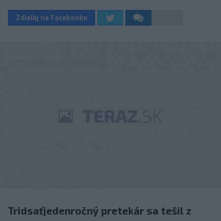
Zdieľaj na Facebooku
Tridsaťjedenročný pretekár sa tešil z