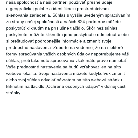
naša spoločnosť a naši partneri používať presné údaje
funkcie Pam Bondiovú.
o geografickej polohe a identifikáciu prostredníctvom
skenovania zariadenia. Súhlas s vyššie uvedeným spracúvaním
Viac
zo strany našej spoločnosti a našich 824 partnerov môžete
Videá a prenosy TASR TV
poskytnúť kliknutím na príslušné tlačidlo. Skôr než súhlas
poskytnete, môžete kliknutím jeho poskytnutie odmietnuť alebo
Deväť Slovákov zabojuje na ME v Paríži
si preštudovať podrobnejšie informácie a zmeniť svoje
o čo najlepšie výsledky
prednostné nastavenia.
Zoberte na vedomie, že na niektoré
formy spracúvania vašich osobných údajov nepotrebujeme váš
súhlas, proti takémuto spracovaniu však máte právo namietať.
Viac
Vaše prednostné nastavenia sa budú vzťahovať len na túto
Najčítanejšie
webovú lokalitu. Svoje nastavenia môžete kedykoľvek zmeniť
alebo svoj súhlas odvolať návratom na túto webovú stránku
6h
24h
7d
kliknutím na tlačidlo „Ochrana osobných údajov“ v dolnej časti
stránky.
ÚPLNÉ ZATMENIE SLNKA: Časť Európy
1
zahalí tma, hrozia dôsledky
2
Obranca Kaša dostal od Žiliny povolenie hľadať si nový
klub