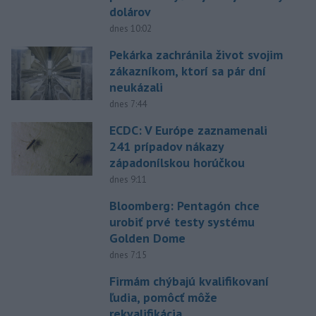
dolárov
dnes 10:02
Pekárka zachránila život svojim
zákazníkom, ktorí sa pár dní
neukázali
dnes 7:44
ECDC: V Európe zaznamenali
241 prípadov nákazy
západonílskou horúčkou
dnes 9:11
Bloomberg: Pentagón chce
urobiť prvé testy systému
Golden Dome
dnes 7:15
Firmám chýbajú kvalifikovaní
ľudia, pomôcť môže
rekvalifikácia