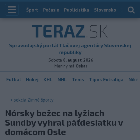
Index
Šport
Počasie
Publicistika
Slovensko
Zahranič
TERAZ
.SK
Spravodajský portál Tlačovej agentúry Slovenskej
republiky
Sobota
8. august 2026
Meniny má
Oskar
Futbal
Hokej
KHL
NHL
Tenis
Tipos Extraliga
Niké 
< sekcia
Zimné športy
Nórsky bežec na lyžiach
Sundby vyhral päťdesiatku v
domácom Osle