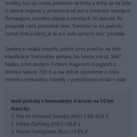
Sundby bol od úvodu pretekov aktívny a držal sa na čele.
V závere bojoval o prvenstvo už len s tímovým kolegom
Dyrhaugom, ktorého zdolal o necelých 20 sekúnd. Po
prejazde cieľa pobozkal zem.
"Konečne sa mi podarilo
vyhrať tieto preteky, je to pre mňa splnený sen,"
povedal.
Sundby si vďaka triumfu poistil prvú priečku na čele
klasifikácie Svetového pohára. Na konte má už 1687
bodov, pred druhým Finnom Hagenom Kroghom z
Nórska náskok 720 b a má dobre vykročené k zisku
tretieho celkového triumfu v prestížnom seriáli v rade
muži preteky s hromadným štartom na 50 km
klasicky:
1. Martin Johnsrud Sundby (Nór.) 2:08:41,9 h
2. Niklas Dyrhaug (Nór.) +18,8 s
3. Maxim Vylegžanin (Rus.) +1:05,4