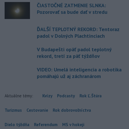
ČIASTOČNÉ ZATMENIE SLNKA:
Pozorovať sa bude dať v stredu
ĎALŠÍ TEPLOTNÝ REKORD: Tentoraz
padol v Dolných Plachtinciach
V Budapešti opäť padol teplotný
rekord, tretí za päť týždňov
VIDEO: Umelá inteligencia a robotika
pomáhajú už aj záchranárom
Aktuálne témy:
Kvízy
Podcasty
Rok Ľ.Štúra
Turizmus
Cestovanie
Rok dobrovoľníctva
Dielo týždňa
Referendum
MS v hokeji