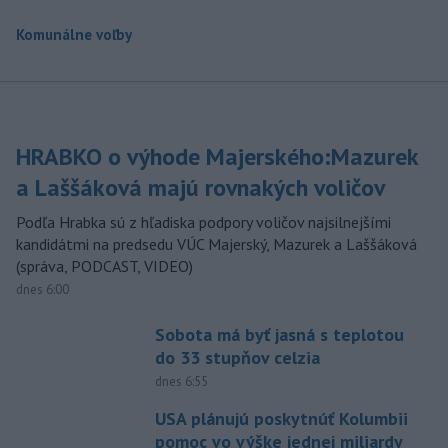
Komunálne voľby
HRABKO o výhode Majerského:Mazurek
a Laššáková majú rovnakých voličov
Podľa Hrabka sú z hľadiska podpory voličov najsilnejšími
kandidátmi na predsedu VÚC Majerský, Mazurek a Laššáková
(správa, PODCAST, VIDEO)
dnes 6:00
Sobota má byť jasná s teplotou
do 33 stupňov celzia
dnes 6:55
USA plánujú poskytnúť Kolumbii
pomoc vo výške jednej miliardy