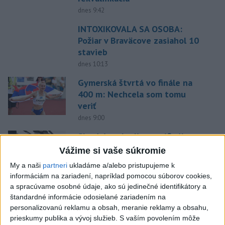
dnes 9:42
INTOXIKOVALA SA OSOBA:
Požiar v Braväcove zasiahol 10
stavieb
dnes 10:13
Gymerská štvrtá vo finále na
400 m: Nechcela som tomu
veriť
dnes 9:00
Slováci prehrali v semifinále s
USA 2:5, o bronz proti Fínsku
Vážime si vaše súkromie
dnes 7:21
My a naši
partneri
ukladáme a/alebo pristupujeme k
informáciám na zariadení, napríklad pomocou súborov cookies,
Práve teraz
a spracúvame osobné údaje, ako sú jedinečné identifikátory a
štandardné informácie odosielané zariadením na
-
Senát Spojených štátov v sobotu schválil Todda Blanchea
10:47
personalizovanú reklamu a obsah, meranie reklamy a obsahu,
ako ministra
spravodlivosti. Blanche bol poverený vedením tohto
prieskumy publika a vývoj služieb.
S vaším povolením môže
rezortu od apríla, keď americký prezident Donald Trump odvolal z