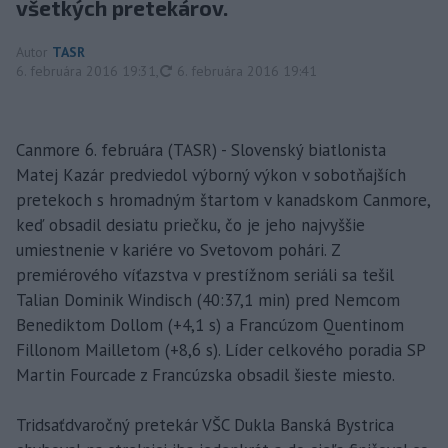
všetkých pretekárov.
Autor
TASR
aktualizované
6. februára 2016 19:31
,
6. februára 2016 19:41
Canmore 6. februára (TASR) - Slovenský biatlonista
Matej Kazár predviedol výborný výkon v sobotňajších
pretekoch s hromadným štartom v kanadskom Canmore,
keď obsadil desiatu priečku, čo je jeho najvyššie
umiestnenie v kariére vo Svetovom pohári. Z
premiérového víťazstva v prestížnom seriáli sa tešil
Talian Dominik Windisch (40:37,1 min) pred Nemcom
Benediktom Dollom (+4,1 s) a Francúzom Quentinom
Fillonom Mailletom (+8,6 s). Líder celkového poradia SP
Martin Fourcade z Francúzska obsadil šieste miesto.
Tridsaťdvaročný pretekár VŠC Dukla Banská Bystrica