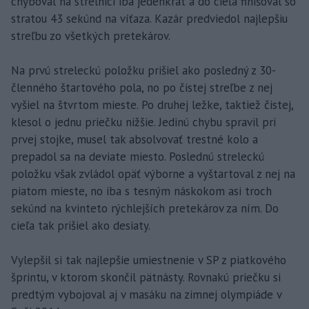
chyboval na strelnici iba jedenkrát a do cieľa finišoval so
stratou 43 sekúnd na víťaza. Kazár predviedol najlepšiu
streľbu zo všetkých pretekárov.
Na prvú streleckú položku prišiel ako posledný z 30-
členného štartového pola, no po čistej streľbe z nej
vyšiel na štvrtom mieste. Po druhej ležke, taktiež čistej,
klesol o jednu priečku nižšie. Jedinú chybu spravil pri
prvej stojke, musel tak absolvovať trestné kolo a
prepadol sa na deviate miesto. Poslednú streleckú
položku však zvládol opäť výborne a vyštartoval z nej na
piatom mieste, no iba s tesným náskokom asi troch
sekúnd na kvinteto rýchlejších pretekárov za ním. Do
cieľa tak prišiel ako desiaty.
Vylepšil si tak najlepšie umiestnenie v SP z piatkového
šprintu, v ktorom skončil pätnásty. Rovnakú priečku si
predtým vybojoval aj v masáku na zimnej olympiáde v