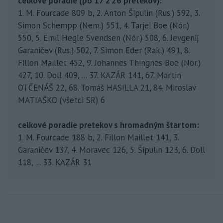
celkové poradie (po 17 z 26 pretekov):
1. M. Fourcade 809 b, 2. Anton Šipulin (Rus.) 592, 3.
Simon Schempp (Nem.) 551, 4. Tarjei Boe (Nór.)
550, 5. Emil Hegle Svendsen (Nór.) 508, 6. Jevgenij
Garaničev (Rus.) 502, 7. Simon Eder (Rak.) 491, 8.
Fillon Maillet 452, 9. Johannes Thingnes Boe (Nór.)
427, 10. Doll 409, ... 37. KAZÁR 141, 67. Martin
OTČENÁŠ 22, 68. Tomáš HASILLA 21, 84. Miroslav
MATIAŠKO (všetci SR) 6
celkové poradie pretekov s hromadným štartom:
1. M. Fourcade 188 b, 2. Fillon Maillet 141, 3.
Garaničev 137, 4. Moravec 126, 5. Šipulin 123, 6. Doll
118, ... 33. KAZÁR 31