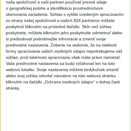
naša spoločnosť a naši partneri používať presné údaje
dnes 7:36
o geografickej polohe a identifikáciu prostredníctvom
Rakovina Joea Bidena sa
skenovania zariadenia. Súhlas s vyššie uvedeným spracúvaním
zhoršila, tvrdí syn
zo strany našej spoločnosti a našich 824 partnerov môžete
poskytnúť kliknutím na príslušné tlačidlo. Skôr než súhlas
dnes 7:19
poskytnete, môžete kliknutím jeho poskytnutie odmietnuť alebo
si preštudovať podrobnejšie informácie a zmeniť svoje
Irán stanovil nové podmienky
prednostné nastavenia.
Zoberte na vedomie, že na niektoré
na obnovenie plavby cez
formy spracúvania vašich osobných údajov nepotrebujeme váš
Hormuzský prieliv
súhlas, proti takémuto spracovaniu však máte právo namietať.
dnes 7:15
Vaše prednostné nastavenia sa budú vzťahovať len na túto
webovú lokalitu. Svoje nastavenia môžete kedykoľvek zmeniť
Turecko očakáva, že k dohode o
alebo svoj súhlas odvolať návratom na túto webovú stránku
spoločnej obrane sa pripojí aj
kliknutím na tlačidlo „Ochrana osobných údajov“ v dolnej časti
Egypt
stránky.
dnes 7:06
Ľubomíra je kolegiálna
dnes 6:45
FIFA odsúdila kontroverzné