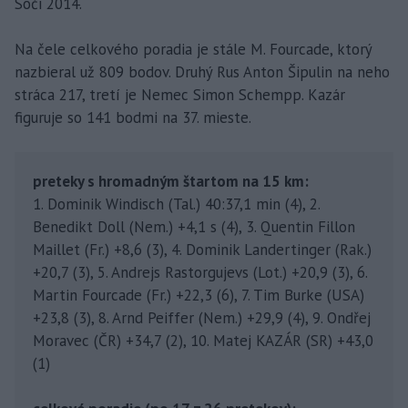
Soči 2014.
Na čele celkového poradia je stále M. Fourcade, ktorý
nazbieral už 809 bodov. Druhý Rus Anton Šipulin na neho
stráca 217, tretí je Nemec Simon Schempp. Kazár
figuruje so 141 bodmi na 37. mieste.
preteky s hromadným štartom na 15 km:
1. Dominik Windisch (Tal.) 40:37,1 min (4), 2.
Benedikt Doll (Nem.) +4,1 s (4), 3. Quentin Fillon
Maillet (Fr.) +8,6 (3), 4. Dominik Landertinger (Rak.)
+20,7 (3), 5. Andrejs Rastorgujevs (Lot.) +20,9 (3), 6.
Martin Fourcade (Fr.) +22,3 (6), 7. Tim Burke (USA)
+23,8 (3), 8. Arnd Peiffer (Nem.) +29,9 (4), 9. Ondřej
Moravec (ČR) +34,7 (2), 10. Matej KAZÁR (SR) +43,0
(1)