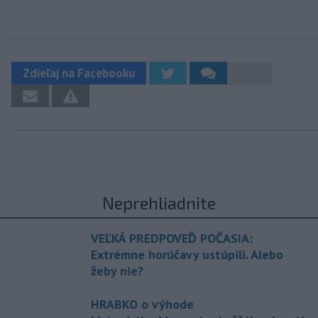
Zdieľaj na Facebooku
Neprehliadnite
VEĽKÁ PREDPOVEĎ POČASIA:
Extrémne horúčavy ustúpili. Alebo
žeby nie?
HRABKO o výhode