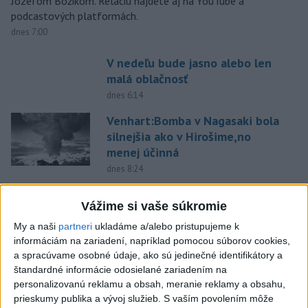
Jozefom Božikom. Reláciu nájdete aj na YouTube a
podcastových platformách.
dnes 7:00
V nedeľu bude jasno alebo len
malá oblačnosť
dnes 6:14
Venhart:Bomba v Nagasaki bola
silnejšia ako v Hirošime,no
menej účinná
dnes 8:24
OTESTUJTE SA: Rozumiete
Vážime si vaše súkromie
slovenským nárečiam? Tieto
slová vás potrápia
My a naši
partneri
ukladáme a/alebo pristupujeme k
informáciám na zariadení, napríklad pomocou súborov cookies,
dnes 7:00
a spracúvame osobné údaje, ako sú jedinečné identifikátory a
Slovensko čakajú astronomické
štandardné informácie odosielané zariadením na
úkazy, zatmenie Slnka striedajú
personalizovanú reklamu a obsah, meranie reklamy a obsahu,
Perzeidy
prieskumy publika a vývoj služieb.
S vaším povolením môže