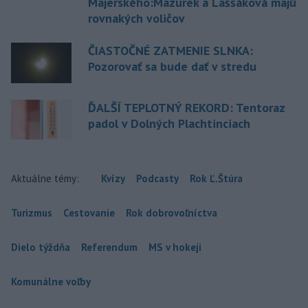
Majerského:Mazurek a Laššáková majú
rovnakých voličov
ČIASTOČNÉ ZATMENIE SLNKA:
Pozorovať sa bude dať v stredu
ĎALŠÍ TEPLOTNÝ REKORD: Tentoraz
padol v Dolných Plachtinciach
Aktuálne témy:
Kvízy
Podcasty
Rok Ľ.Štúra
Turizmus
Cestovanie
Rok dobrovoľníctva
Dielo týždňa
Referendum
MS v hokeji
Komunálne voľby