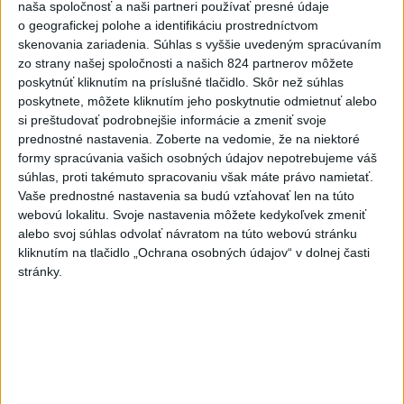
naša spoločnosť a naši partneri používať presné údaje
Priame prenosy z Národnej rady SR
o geografickej polohe a identifikáciu prostredníctvom
skenovania zariadenia. Súhlas s vyššie uvedeným spracúvaním
zo strany našej spoločnosti a našich 824 partnerov môžete
poskytnúť kliknutím na príslušné tlačidlo. Skôr než súhlas
Politika na sociálnych sieťach
poskytnete, môžete kliknutím jeho poskytnutie odmietnuť alebo
si preštudovať podrobnejšie informácie a zmeniť svoje
prednostné nastavenia.
Zoberte na vedomie, že na niektoré
Zobraziť viac
Info
formy spracúvania vašich osobných údajov nepotrebujeme váš
súhlas, proti takémuto spracovaniu však máte právo namietať.
Vaše prednostné nastavenia sa budú vzťahovať len na túto
Najnovšie videá
Najsledovanejšie videá
webovú lokalitu. Svoje nastavenia môžete kedykoľvek zmeniť
alebo svoj súhlas odvolať návratom na túto webovú stránku
TK v obci Senné
kliknutím na tlačidlo „Ochrana osobných údajov“ v dolnej časti
stránky.
dnes 09:22
|
Ministerstvo práce, sociálnych vecí
a rodiny SR
|
28
zobrazení
NEMÁME ROPU, ALE MÁME VODU‼️JEJ
PREDAJ JE VLASTIZRADA‼️...
dnes 08:45
|
Hnutie SLOVENSKO
|
492
zobrazení