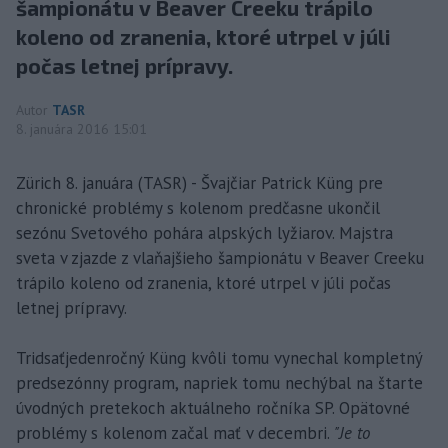
šampionátu v Beaver Creeku trápilo
koleno od zranenia, ktoré utrpel v júli
počas letnej prípravy.
Autor
TASR
8. januára 2016 15:01
Zürich 8. januára (TASR) - Švajčiar Patrick Küng pre
chronické problémy s kolenom predčasne ukončil
sezónu Svetového pohára alpských lyžiarov. Majstra
sveta v zjazde z vlaňajšieho šampionátu v Beaver Creeku
trápilo koleno od zranenia, ktoré utrpel v júli počas
letnej prípravy.
Tridsaťjedenročný Küng kvôli tomu vynechal kompletný
predsezónny program, napriek tomu nechýbal na štarte
úvodných pretekoch aktuálneho ročníka SP. Opätovné
problémy s kolenom začal mať v decembri.
"Je to