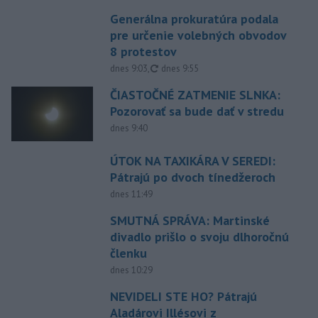
Generálna prokuratúra podala
pre určenie volebných obvodov
8 protestov
aktualizované
dnes 9:03
,
dnes 9:55
ČIASTOČNÉ ZATMENIE SLNKA:
Pozorovať sa bude dať v stredu
dnes 9:40
ÚTOK NA TAXIKÁRA V SEREDI:
Pátrajú po dvoch tínedžeroch
dnes 11:49
SMUTNÁ SPRÁVA: Martinské
divadlo prišlo o svoju dlhoročnú
členku
dnes 10:29
NEVIDELI STE HO? Pátrajú
Aladárovi Illésovi z