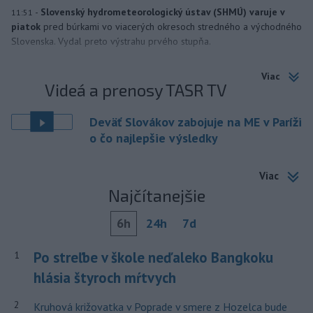
-
Slovenský hydrometeorologický ústav (SHMÚ) varuje v
11:51
piatok
pred búrkami vo viacerých okresoch stredného a východného
Slovenska. Vydal preto výstrahu prvého stupňa.
Viac
Videá a prenosy TASR TV
Deväť Slovákov zabojuje na ME v Paríži
o čo najlepšie výsledky
Viac
Najčítanejšie
6h
24h
7d
Po streľbe v škole neďaleko Bangkoku
1
hlásia štyroch mŕtvych
2
Kruhová križovatka v Poprade v smere z Hozelca bude