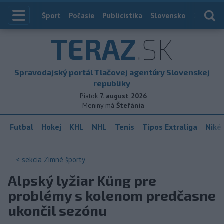
Index
Šport
Počasie
Publicistika
Slovensko
Zahranič
TERAZ
.SK
Spravodajský portál Tlačovej agentúry Slovenskej
republiky
Piatok
7. august 2026
Meniny má
Štefánia
Futbal
Hokej
KHL
NHL
Tenis
Tipos Extraliga
Niké 
< sekcia
Zimné športy
Alpský lyžiar Küng pre
problémy s kolenom predčasne
ukončil sezónu