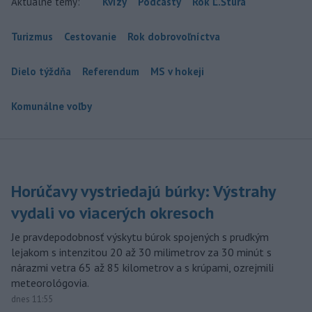
Aktuálne témy:
Kvízy
Podcasty
Rok Ľ.Štúra
Turizmus
Cestovanie
Rok dobrovoľníctva
Dielo týždňa
Referendum
MS v hokeji
Komunálne voľby
Horúčavy vystriedajú búrky: Výstrahy
vydali vo viacerých okresoch
Je pravdepodobnosť výskytu búrok spojených s prudkým
lejakom s intenzitou 20 až 30 milimetrov za 30 minút s
nárazmi vetra 65 až 85 kilometrov a s krúpami, ozrejmili
meteorológovia.
dnes 11:55