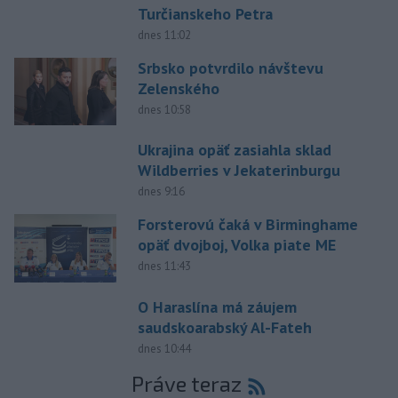
Turčianskeho Petra
dnes 11:02
Srbsko potvrdilo návštevu
Zelenského
dnes 10:58
Ukrajina opäť zasiahla sklad
Wildberries v Jekaterinburgu
dnes 9:16
Forsterovú čaká v Birminghame
opäť dvojboj, Volka piate ME
dnes 11:43
O Haraslína má záujem
saudskoarabský Al-Fateh
dnes 10:44
Práve teraz