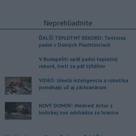
Neprehliadnite
ĎALŠÍ TEPLOTNÝ REKORD: Tentoraz
padol v Dolných Plachtinciach
V Budapešti opäť padol teplotný
rekord, tretí za päť týždňov
VIDEO: Umelá inteligencia a robotika
pomáhajú už aj záchranárom
NOVÝ DOMOV: Medveď Artur z
košickej zoo odchádza za hranice