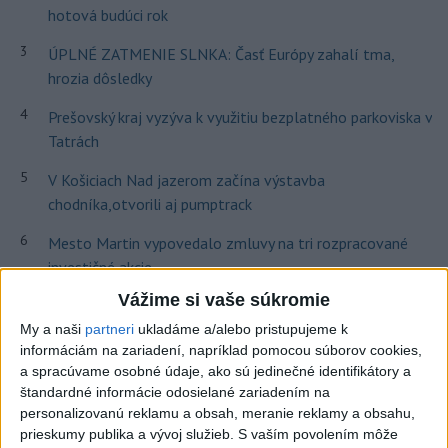
hotová budúci rok
3
ÚPLNÉ ZATMENIE SLNKA: Časť Európy zahalí tma,
hrozia dôsledky
4
Prešovský kraj vyzýva k využitiu bezplatného parkoviska v
Tatrách
5
V Košiciach Nad jazerom začína výstavba
chodníka,otvorili aj pumptrack
6
Mesto Martin vypovedalo zmluvy na tri rozpracované
investičné akcie
Vážime si vaše súkromie
7
Historik Zajac: Územie Slovenska bolo jadrom poľsko-
uhorských vzťahov
My a naši
partneri
ukladáme a/alebo pristupujeme k
informáciám na zariadení, napríklad pomocou súborov cookies,
a spracúvame osobné údaje, ako sú jedinečné identifikátory a
Najnovšie správy na Teraz.sk
štandardné informácie odosielané zariadením na
personalizovanú reklamu a obsah, meranie reklamy a obsahu,
Vyhlásenia
prieskumy publika a vývoj služieb.
S vaším povolením môže