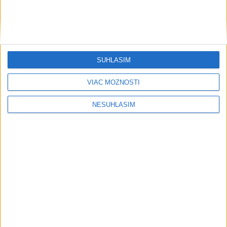
....
SÚHLASÍM
VIAC MOŽNOSTÍ
NESÚHLASÍM
Neprehliadnite