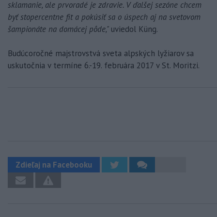
sklamanie, ale prvoradé je zdravie. V ďalšej sezóne chcem
byť stopercentne fit a pokúsiť sa o úspech aj na svetovom
šampionáte na domácej pôde,"
uviedol Küng.
Budúcoročné majstrovstvá sveta alpských lyžiarov sa
uskutočnia v termíne 6.-19. februára 2017 v St. Moritzi.
Zdieľaj na Facebooku