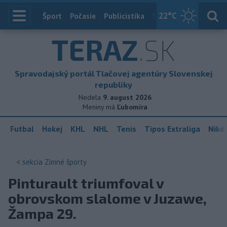
22
°C
Index
Šport
Počasie
Publicistika
Slovensko
Zahranič
TERAZ
.SK
Spravodajský portál Tlačovej agentúry Slovenskej
republiky
Nedela
9. august 2026
Meniny má
Ľubomíra
Futbal
Hokej
KHL
NHL
Tenis
Tipos Extraliga
Niké 
< sekcia
Zimné športy
Pinturault triumfoval v
obrovskom slalome v Juzawe,
Žampa 29.