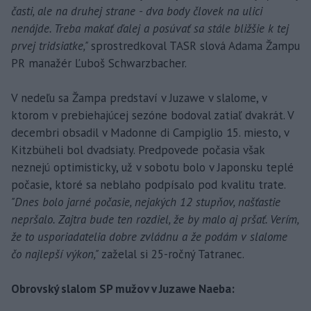
časti, ale na druhej strane - dva body človek na ulici
nenájde. Treba makať ďalej a posúvať sa stále bližšie k tej
prvej tridsiatke,"
sprostredkoval TASR slová Adama Žampu
PR manažér Ľuboš Schwarzbacher.
V nedeľu sa Žampa predstaví v Juzawe v slalome, v
ktorom v prebiehajúcej sezóne bodoval zatiaľ dvakrát. V
decembri obsadil v Madonne di Campiglio 15. miesto, v
Kitzbüheli bol dvadsiaty. Predpovede počasia však
neznejú optimisticky, už v sobotu bolo v Japonsku teplé
počasie, ktoré sa neblaho podpísalo pod kvalitu trate.
"Dnes bolo jarné počasie, nejakých 12 stupňov, našťastie
nepršalo. Zajtra bude ten rozdiel, že by malo aj pršať. Verím,
že to usporiadatelia dobre zvládnu a že podám v slalome
čo najlepší výkon,"
zaželal si 25-ročný Tatranec.
Obrovský slalom SP mužov v Juzawe Naeba: