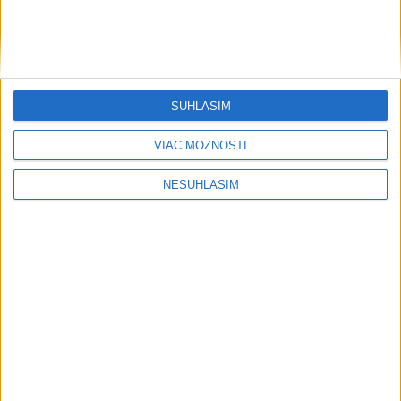
dnes 7:06
Turecko vyzvalo Ukrajinu a Rusko na zastavenie útokov v
Čiernom mori
SÚHLASÍM
Po erupcii sopky Etna obnovilo letisko v Catanii prílety
VIAC MOŽNOSTÍ
NESÚHLASÍM
USA odsúdili aktivity Pekingu v Juhočínskom mori
Ekonomika
Informačné modelovanie stavieb
mení spôsob navrhovania aj stavania
včera 19:18
Vysoké Tatry zaviedli systém evidencie hostí prepojený s