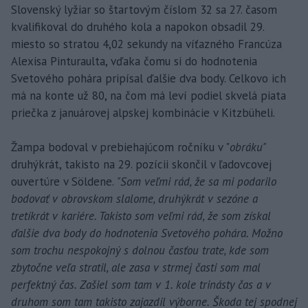
Slovenský lyžiar so štartovým číslom 32 sa 27. časom
kvalifikoval do druhého kola a napokon obsadil 29.
miesto so stratou 4,02 sekundy na víťazného Francúza
Alexisa Pinturaulta, vďaka čomu si do hodnotenia
Svetového pohára pripísal ďalšie dva body. Celkovo ich
má na konte už 80, na čom má leví podiel skvelá piata
priečka z januárovej alpskej kombinácie v Kitzbüheli.
Žampa bodoval v prebiehajúcom ročníku v "
obráku"
druhýkrát, takisto na 29. pozícii skončil v ľadovcovej
ouvertúre v Söldene.
"Som veľmi rád, že sa mi podarilo
bodovať v obrovskom slalome, druhýkrát v sezóne a
tretíkrát v kariére. Takisto som veľmi rád, že som získal
ďalšie dva body do hodnotenia Svetového pohára. Možno
som trochu nespokojný s dolnou časťou trate, kde som
zbytočne veľa stratil, ale zasa v strmej časti som mal
perfektný čas. Zašiel som tam v 1. kole trinásty čas a v
druhom som tam takisto zajazdil výborne. Škoda tej spodnej