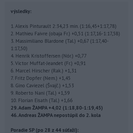
výsledky:
1. Alexis Pinturault 2:34,23 min. (1:16,45+1:17,78)
2. Mathieu Faivre (obaja Fr.) +0,51 (1:17,16-1:17,58)
3. Massimiliano Blardone (Tal.) +0,67 (1:17,40-
1:17,50)
4. Henrik Kristoffersen (Nór.) +0,77
5. Victor Muffat-Jeandet (Fr.) +0,91
6. Marcel Hirscher (Rak.) +1,31
7. Fritz Dopfer (Nem.) +1,45
8. Gino Caviezel (Švajč.) +1,53
9. Roberto Nani (Tal.) +1,59
10. Florian Eisath (Tal.) +1,66
29. Adam ŽAMPA +4,02 (1:18,80-1:19,45)
46. Andreas ŽAMPA nepostúpil do 2. kola
Poradie SP (po 28 z 44 súťaží):