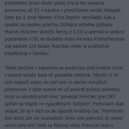
predviedol dravú druhú jazdu, ktorá mu vyniesla
prvenstvo, už 11. v kariére v prestížnom seriáli. Naopak
líder po 1. kole Nemec Fritz Dopfer nezvládol tlak a
spadol na siedmu priečku. Obhajca veľkého glóbusu
Marcel Hirscher skončil šiesty (+1,31) a upevnil si vedúce
postavenie v SP, na druhého Nóra Henrika Kristoffersena
má náskok 124 bodov. Rakúšan vedie aj priebežnú
klasifikáciu v "obráku".
Teplé počasie v Japonsku sa podpísalo pod kvalitu trate,
v závere súťaže bola už poriadne zničená.
"Myslím si, že
som zajazdil super, no stal som sa obeťou tunajších
podmienok. V tejto sezóne mi už párkrát počasie pomohlo,
teraz sa obrátilo proti mne,"
povedal Hirscher pre ORF.
Lyžiari sa trápili vo vyjazdených
"koľajach",
Pinturault však
ukázal, že aj v nich sa dá zajazdiť kvalitný čas.
"Podmienky
boli ťažké, ale nie dramatické. Dnes sme potvrdili, že máme
veľmi silný tím,"
tešil sa šťastný víťaz. Francúzi mali v