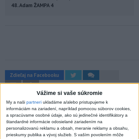
48. Adam ŽAMPA 4
Zdieľaj na Facebooku
Vážime si vaše súkromie
My a naši
partneri
ukladáme a/alebo pristupujeme k
informáciám na zariadení, napríklad pomocou súborov cookies,
a spracúvame osobné údaje, ako sú jedinečné identifikátory a
štandardné informácie odosielané zariadením na
personalizovanú reklamu a obsah, meranie reklamy a obsahu,
Neprehliadnite
prieskumy publika a vývoj služieb.
S vaším povolením môže