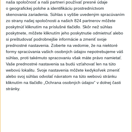
naša spoločnosť a naši partneri používať presné údaje
VEĽKÁ PREDPOVEĎ POČASIA:
o geografickej polohe a identifikáciu prostredníctvom
Extrémne horúčavy ustúpili. Alebo
skenovania zariadenia. Súhlas s vyššie uvedeným spracúvaním
žeby nie?
zo strany našej spoločnosti a našich 824 partnerov môžete
poskytnúť kliknutím na príslušné tlačidlo. Skôr než súhlas
poskytnete, môžete kliknutím jeho poskytnutie odmietnuť alebo
HRABKO o výhode
si preštudovať podrobnejšie informácie a zmeniť svoje
Majerského:Mazurek a Laššáková majú
prednostné nastavenia.
Zoberte na vedomie, že na niektoré
rovnakých voličov
formy spracúvania vašich osobných údajov nepotrebujeme váš
súhlas, proti takémuto spracovaniu však máte právo namietať.
ČIASTOČNÉ ZATMENIE SLNKA:
Vaše prednostné nastavenia sa budú vzťahovať len na túto
Pozorovať sa bude dať v stredu
webovú lokalitu. Svoje nastavenia môžete kedykoľvek zmeniť
alebo svoj súhlas odvolať návratom na túto webovú stránku
kliknutím na tlačidlo „Ochrana osobných údajov“ v dolnej časti
ĎALŠÍ TEPLOTNÝ REKORD: Tentoraz
stránky.
padol v Dolných Plachtinciach
Aktuálne témy:
Kvízy
Podcasty
Rok Ľ.Štúra
Turizmus
Cestovanie
Rok dobrovoľníctva