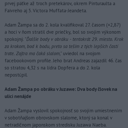
prvej päťke až troch pretekárov, okrem Pinturaulta a
Faivreho aj 5. Victora Muffata-Jeandeta.
Adam Žampa sa do 2. kola kvalifikoval 27. časom (+2,87)
a hoci v ňom stratil dve priečky, bol so svojím výkonom
spokojný. "
Ďalšie body v obráku - tentokrát 29. miesto. Krok
za krokom, bod k bodu, preto sa teším z tých lepších častí
trate. Zajtra ma čaká slalom,"
uviedol na svojom
facebookovom profile. Jeho brat Andreas zajazdil 46. čas
so stratou 4,32 s na lídra Dopfera a do 2. kola
nepostúpil.
Adam Žampa po obráku v Juzawe: Dva body človek na
ulici nenájde
Adam Žampa vyslovil spokojnosť so svojím umiestnením
v sobotňajšom obrovskom slalome, ktorý sa konal v
netradičnom japonskom stredisku Juzawa Naeba.