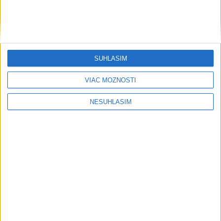
Počasie
AKTUÁLNA PREDPOVEĎ POČASIA NA SEDEM DNÍ
SÚHLASÍM
VIAC MOŽNOSTÍ
....
NESÚHLASÍM
....