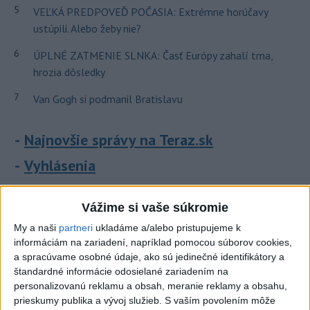
5
VEĽKÁ PREDPOVEĎ POČASIA: Extrémne horúčavy
ustúpili. Alebo žeby nie?
6
ÚPLNÉ ZATMENIE SLNKA: Časť Európy zahalí tma,
hrozia dôsledky
7
Van Gogh si podmanil Bratislavu
Najnovšie správy na Teraz.sk
Vyhlásenia
Priame prenosy z Národnej rady SR
Vážime si vaše súkromie
My a naši
partneri
ukladáme a/alebo pristupujeme k
informáciám na zariadení, napríklad pomocou súborov cookies,
Politika na sociálnych sieťach
a spracúvame osobné údaje, ako sú jedinečné identifikátory a
štandardné informácie odosielané zariadením na
personalizovanú reklamu a obsah, meranie reklamy a obsahu,
Zobraziť viac
Info
prieskumy publika a vývoj služieb.
S vaším povolením môže