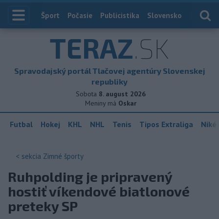
Index
Šport
Počasie
Publicistika
Slovensko
Zahranič
TERAZ
.SK
Spravodajský portál Tlačovej agentúry Slovenskej
republiky
Sobota
8. august 2026
Meniny má
Oskar
Futbal
Hokej
KHL
NHL
Tenis
Tipos Extraliga
Niké 
< sekcia
Zimné športy
Ruhpolding je pripravený
hostiť víkendové biatlonové
preteky SP