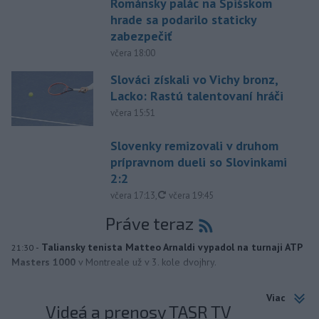
Románsky palác na Spišskom
hrade sa podarilo staticky
zabezpečiť
včera 18:00
Slováci získali vo Vichy bronz,
Lacko: Rastú talentovaní hráči
včera 15:51
Slovenky remizovali v druhom
prípravnom dueli so Slovinkami
2:2
aktualizované
včera 17:13
,
včera 19:45
Práve teraz
-
Taliansky tenista Matteo Arnaldi vypadol na turnaji ATP
21:30
Masters 1000
v Montreale už v 3. kole dvojhry.
Viac
Videá a prenosy TASR TV