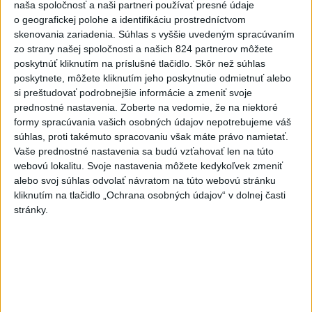
naša spoločnosť a naši partneri používať presné údaje
o geografickej polohe a identifikáciu prostredníctvom
Najnovšie videá
Najsledovanejšie videá
skenovania zariadenia. Súhlas s vyššie uvedeným spracúvaním
zo strany našej spoločnosti a našich 824 partnerov môžete
Kontrolný deň na Spišskom hrade
poskytnúť kliknutím na príslušné tlačidlo. Skôr než súhlas
potvrdil výrazný pokrok...
poskytnete, môžete kliknutím jeho poskytnutie odmietnuť alebo
včera 18:09
|
Ministerstvo kultúry SR
|
20
si preštudovať podrobnejšie informácie a zmeniť svoje
zobrazení
prednostné nastavenia.
Zoberte na vedomie, že na niektoré
formy spracúvania vašich osobných údajov nepotrebujeme váš
⁉️FICO, KDE STE⁉️ČO TIE VAŠE DRÍSTY
súhlas, proti takémuto spracovaniu však máte právo namietať.
O BENZÍNE⁉️VŠETKÝCH...
Vaše prednostné nastavenia sa budú vzťahovať len na túto
včera 17:02
|
Jakab Július
|
7683
zobrazení
webovú lokalitu. Svoje nastavenia môžete kedykoľvek zmeniť
alebo svoj súhlas odvolať návratom na túto webovú stránku
Taraba: Rozvíjame všetky kúty
kliknutím na tlačidlo „Ochrana osobných údajov“ v dolnej časti
Slovenska
stránky.
včera 16:57
|
Taraba Tomáš
|
4946
zobrazení
Najnovšie statusy štátnych inštitúcií
CHYSTÁTE SA VON? UŽITE SI ZÁBAVU A
HLAVNE SA V PORIADKU...
CHYSTÁTE SA VON? UŽITE SI ZÁBAVU A HLAVNE SA V