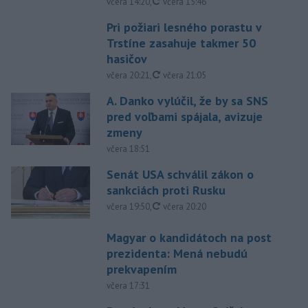
aktualizované
včera 14:20
,
včera 15:46
Pri požiari lesného porastu v
Trstíne zasahuje takmer 50
hasičov
aktualizované
včera 20:21
,
včera 21:05
A. Danko vylúčil, že by sa SNS
pred voľbami spájala, avizuje
zmeny
včera 18:51
Senát USA schválil zákon o
sankciách proti Rusku
aktualizované
včera 19:50
,
včera 20:20
Magyar o kandidátoch na post
prezidenta: Mená nebudú
prekvapením
včera 17:31