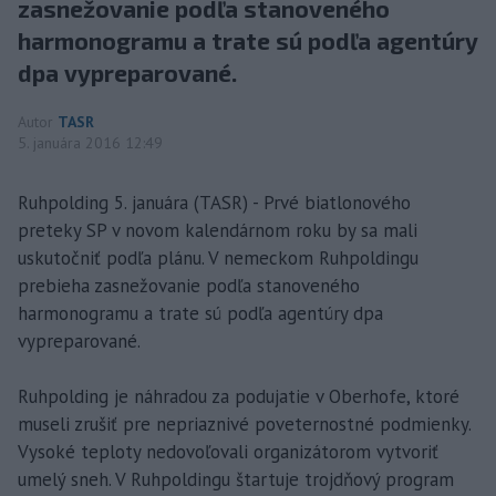
zasnežovanie podľa stanoveného
harmonogramu a trate sú podľa agentúry
dpa vypreparované.
Autor
TASR
5. januára 2016 12:49
Ruhpolding 5. januára (TASR) - Prvé biatlonového
preteky SP v novom kalendárnom roku by sa mali
uskutočniť podľa plánu. V nemeckom Ruhpoldingu
prebieha zasnežovanie podľa stanoveného
harmonogramu a trate sú podľa agentúry dpa
vypreparované.
Ruhpolding je náhradou za podujatie v Oberhofe, ktoré
museli zrušiť pre nepriaznivé poveternostné podmienky.
Vysoké teploty nedovoľovali organizátorom vytvoriť
umelý sneh. V Ruhpoldingu štartuje trojdňový program