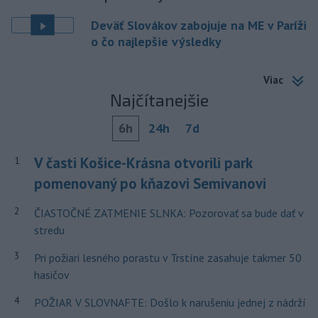
Deväť Slovákov zabojuje na ME v Paríži
o čo najlepšie výsledky
Viac
Najčítanejšie
6h
24h
7d
V časti Košice-Krásna otvorili park
1
pomenovaný po kňazovi Semivanovi
2
ČIASTOČNÉ ZATMENIE SLNKA: Pozorovať sa bude dať v
stredu
3
Pri požiari lesného porastu v Trstíne zasahuje takmer 50
hasičov
4
POŽIAR V SLOVNAFTE: Došlo k narušeniu jednej z nádrží