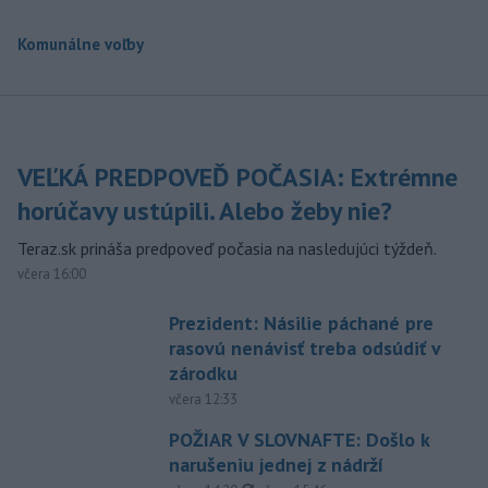
Komunálne voľby
VEĽKÁ PREDPOVEĎ POČASIA: Extrémne
horúčavy ustúpili. Alebo žeby nie?
Teraz.sk prináša predpoveď počasia na nasledujúci týždeň.
včera 16:00
Prezident: Násilie páchané pre
rasovú nenávisť treba odsúdiť v
zárodku
včera 12:33
POŽIAR V SLOVNAFTE: Došlo k
narušeniu jednej z nádrží