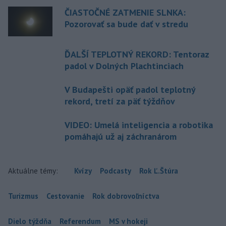
ČIASTOČNÉ ZATMENIE SLNKA:
Pozorovať sa bude dať v stredu
ĎALŠÍ TEPLOTNÝ REKORD: Tentoraz
padol v Dolných Plachtinciach
V Budapešti opäť padol teplotný
rekord, tretí za päť týždňov
VIDEO: Umelá inteligencia a robotika
pomáhajú už aj záchranárom
Aktuálne témy:
Kvízy
Podcasty
Rok Ľ.Štúra
Turizmus
Cestovanie
Rok dobrovoľníctva
Dielo týždňa
Referendum
MS v hokeji