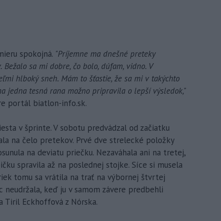
ieru spokojná.
"Príjemne ma dnešné preteky
. Bežalo sa mi dobre, čo bolo, dúfam, vidno. V
eľmi hlboký sneh. Mám to šťastie, že sa mi v takýchto
 jedna tesná rana možno pripravila o lepší výsledok,"
 portál biatlon-info.sk.
iesta v šprinte. V sobotu predvádzal od začiatku
la na čelo pretekov. Prvé dve strelecké položky
sunula na deviatu priečku. Nezaváhala ani na tretej,
ičku spravila až na poslednej stojke. Síce si musela
iek tomu sa vrátila na trať na výbornej štvrtej
c neudržala, keď ju v samom závere predbehli
 Tiril Eckhoffová z Nórska.