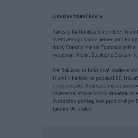
U mužov triumf Edera
Rakúsky biatlonista Simon Eder triumf
Svetového pohára v nemeckom Ruhpold
druhý Francúz Martin Fourcade prišiel 
vybojoval Michal Šlesingr z Česka (+5,1
Pre Rakúsko to bolo prvé pódiové umi
triumf v kariére na podujatí SP. Trids
prvej položke, Fourcade musel absolv
záverečnej stojke. Vďaka druhému mies
Svetového pohára, keď pred druhým 
takmer 90 bodov.