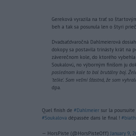
Gereková vyrazila na trať so štartovým
beh a tak sa posunula len o štyri prie
Dvadsaťdvaročná Dahlmeierová dosiahla
dokopy sa postavila trinásty krát na p
záverečnom kole, do ktorého vybehla 
Soukalovú, no výborným finišom ju do
poslednom kole to bol brutálny boj. Žel
'telke'. Som veľmi šťastná, že som vyhra
dpa.
Quel finish de
#Dahlmeier
sur la poursuit
#Soukalova
dépassée dans le final !
#biath
— HorsPiste (@HorsPisteOff)
January 9, 