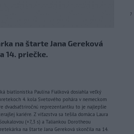
7
rka na štarte Jana Gereková
 14. priečke.
ká biatlonistka Paulína Fialková dosiahla veľký
h pretekoch 4. kola Svetového pohára v nemeckom
re dvadsaťtriročnú reprezentantku to je najlepšie
erajšej kariére. Z víťazstva sa tešila domáca Laura
oukalovou (+7,3 s) a Taliankou Dorotheou
retekárka na štarte Jana Gereková skončila na 14.