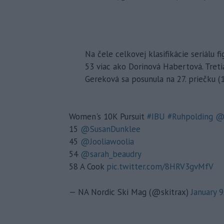
Na čele celkovej klasifikácie seriálu f
53 viac ako Dorinová Habertová. Tret
Gereková sa posunula na 27. priečku (12
Women's 10K Pursuit
#IBU
#Ruhpolding
@
15
@SusanDunklee
45
@Jooliawoolia
54
@sarah_beaudry
58 A Cook
pic.twitter.com/8HRV3gvMfV
— NA Nordic Ski Mag (@skitrax)
January 9