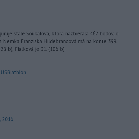
iguruje stále Soukalová, ktorá nazbierala 467 bodov, o
ia Nemka Franziska Hildebrandová má na konte 399.
8 b), Fialková je 31. (106 b).
USBiathlon
, 2016