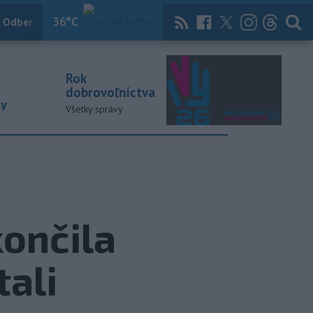
36
°C
 Odber
Knihy
Útulkovo
Magazín
News Now
Archív
TASR
Rok
dobrovoľníctva
ky
Všetky správy
ončila
tali