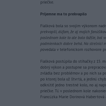
priečke.
Príjemne ma to prekvapilo
Fialková bola so svojím výkonom nadm
prekvapili, dúfam, že aj mojich fanúšikov
poslednom kole to ale bolo ťažšie, bol v
podmienkach dobre behá. Na strelnici ma
p
ovedala v telefonickom rozhovore pre
Fialková postúpila do stíhačky z 15. m
dobrý výkon a postupne sa prepracova
zvládla bez problémov a po nich sa po
po ktorej bola už štvrtá, a jedinú chyb
odkrútiť jedno trestné kolo, no aj napr
priečke. Tú v poslednom kole nakonie
Francúzka Marie Dorinová Habertová a