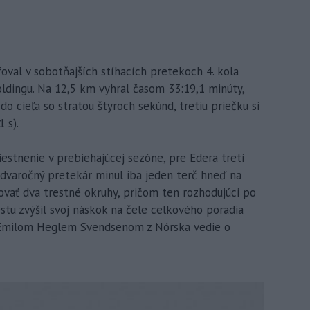
oval v sobotňajších stíhacích pretekoch 4. kola
ingu. Na 12,5 km vyhral časom 33:19,1 minúty,
do cieľa so stratou štyroch sekúnd, tretiu priečku si
 s).
estnenie v prebiehajúcej sezóne, pre Edera tretí
aťdvaročný pretekár minul iba jeden terč hneď na
ovať dva trestné okruhy, pričom ten rozhodujúci po
tu zvýšil svoj náskok na čele celkového poradia
Emilom Heglem Svendsenom z Nórska vedie o