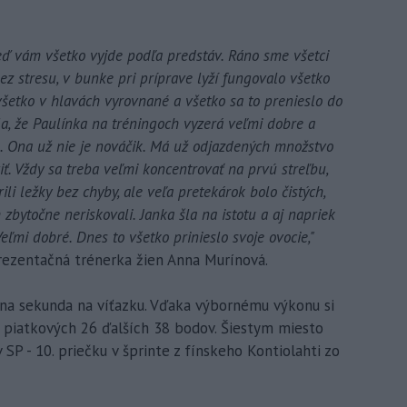
eď vám všetko vyjde podľa predstáv. Ráno sme všetci
z stresu, v bunke pri príprave lyží fungovalo všetko
 všetko v hlavách vyrovnané a všetko sa to prenieslo do
a, že Paulínka na tréningoch vyzerá veľmi dobre a
e. Ona už nie je nováčik. Má už odjazdených množstvo
iť. Vždy sa treba veľmi koncentrovať na prvú streľbu,
li ležky bez chyby, ale veľa pretekárok bolo čistých,
 zbytočne neriskovali. Janka šla na istotu a aj napriek
Veľmi dobré. Dnes to všetko prinieslo svoje ovocie,"
rezentačná trénerka žien Anna Murínová.
edna sekunda na víťazku. Vďaka výbornému výkonu si
 piatkových 26 ďalších 38 bodov. Šiestym miesto
SP - 10. priečku v šprinte z fínskeho Kontiolahti zo