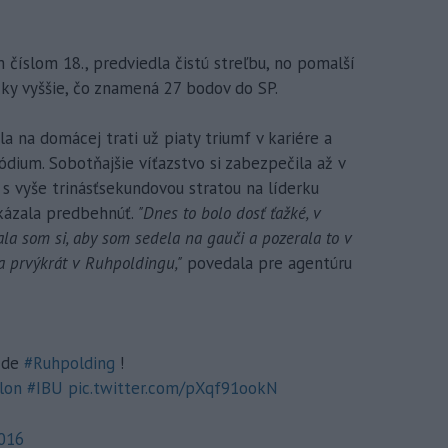
 číslom 18., predviedla čistú streľbu, no pomalší
čky vyššie, čo znamená 27 bodov do SP.
 na domácej trati už piaty triumf v kariére a
ódium. Sobotňajšie víťazstvo si zabezpečila až v
s vyše trinásťsekundovou stratou na líderku
kázala predbehnúť.
"Dnes to bolo dosť ťažké, v
ala som si, aby som sedela na gauči a pozerala to v
la prvýkrát v Ruhpoldingu,"
povedala pre agentúru
e de
#Ruhpolding
!
lon
#IBU
pic.twitter.com/pXqf91ookN
2016