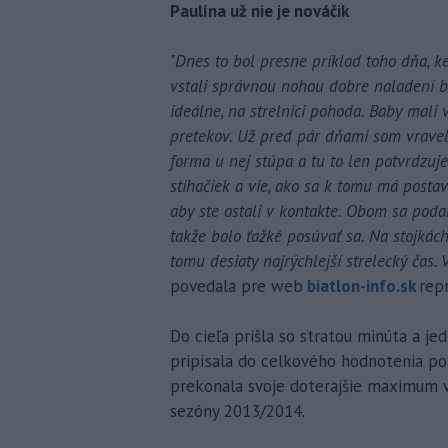
Paulína už nie je nováčik
"Dnes to bol presne príklad toho dňa, k
vstali správnou nohou dobre naladení be
ideálne, na strelnici pohoda. Baby mali
pretekov. Už pred pár dňami som vravel
forma u nej stúpa a tu to len potvrdzuj
stíhačiek a vie, ako sa k tomu má postav
aby ste ostali v kontakte. Obom sa podari
takže bolo ťažké posúvať sa. Na stojkách
tomu desiaty najrýchlejší strelecký čas. 
povedala pre web
biatlon-info.sk
rep
Do cieľa prišla so stratou minúta a j
pripísala do celkového hodnotenia po
prekonala svoje doterajšie maximum v 
sezóny 2013/2014.