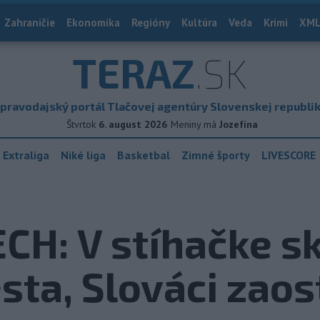
Zahraničie
Ekonomika
Regióny
Kultúra
Veda
Krimi
XML
TERAZ
.SK
pravodajský portál Tlačovej agentúry Slovenskej republi
Štvrtok
6. august 2026
Meniny má
Jozefína
 Extraliga
Niké liga
Basketbal
Zimné športy
LIVESCORE
H: V stíhačke sk
sta, Slováci zaos