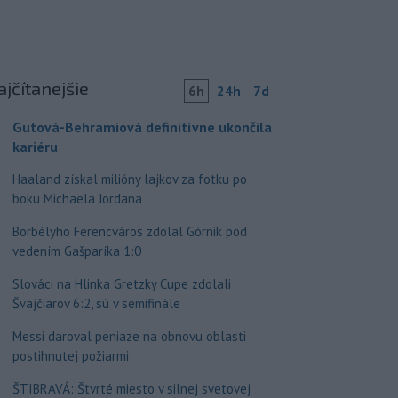
ajčítanejšie
6h
24h
7d
Gutová-Behramiová definitívne ukončila
kariéru
Haaland získal milióny lajkov za fotku po
boku Michaela Jordana
Borbélyho Ferencváros zdolal Górnik pod
vedením Gašparíka 1:0
Slováci na Hlinka Gretzky Cupe zdolali
Švajčiarov 6:2, sú v semifinále
Messi daroval peniaze na obnovu oblasti
postihnutej požiarmi
ŠTIBRAVÁ: Štvrté miesto v silnej svetovej