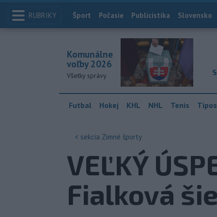
RUBRIKY
Index
Šport
Počasie
Publicistika
Slovensko
Komunálne
voľby 2026
S
Všetky správy
Futbal
Hokej
KHL
NHL
Tenis
Tipos
< sekcia
Zimné športy
VEĽKÝ ÚSPEC
Fialková šie