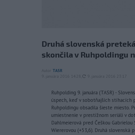
Druhá slovenská preteká
skončila v Ruhpoldingu na
Autor
TASR
aktualizované
9. januára 2016 14:28
,
9. januára 2016 23:17
Ruhpolding 9. januára (TASR) - Slovens
úspech, keď v sobotňajších stíhacíc
Ruhpoldingu obsadila šieste miesto. P
umiestnenie v prestížnom seriáli v dot
Dahlmeierová pred Češkou Gabrielou S
Wiererovou (+53,6). Druhá slovenská p