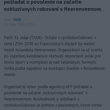
požiadal o povolenie na začatie
exkluzívnych rokovaní s Heerenveenom.
Autor
TASR
11. mája 2026 21:31
Paríž 11. mája (TASR) - Súťaže v rýchlokorčuľovaní v
rámci ZOH 2030 vo Francúzskych Alpách by mohol
hostiť holandský Heerenveen. Organizátori sa už krátko
po úspešnej kandidatúre rozhodli nepostaviť areál pre
tento šport a rozmýšľali aj nad talianskym Turínom.
Voľba padla napokon na existujúci štadión v holandskom
meste.
Organizačný výbor podľa agentúry AFP požiadal o
povolenie na začatie „exkluzívnych rokovaní“ s
Heerenveenom. Rozhodnutie o súťažiach v
rýchlokorčuľovaní je jedným z posledných, ktoré treba