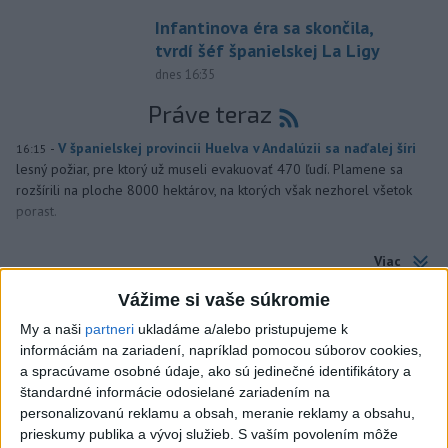
Infantinova éra sa skončila,
tvrdí šéf španielskej La Ligy
dnes 16:35
Práve teraz
-
V španielskej provincii Huelva v Andalúzii sa naďalej šíri
16:15
lesný požiar, pre ktorý už museli evakuovať 470 ľudí. Plamene sa
rozšírili na ploche 8000 hektárov, na ktorých však nezhorel všetok
porast.
Viac
Videá a prenosy TASR TV
Vážime si vaše súkromie
Deväť Slovákov zabojuje na ME v Paríži
My a naši
partneri
ukladáme a/alebo pristupujeme k
o čo najlepšie výsledky
informáciám na zariadení, napríklad pomocou súborov cookies,
a spracúvame osobné údaje, ako sú jedinečné identifikátory a
štandardné informácie odosielané zariadením na
Viac
personalizovanú reklamu a obsah, meranie reklamy a obsahu,
Najčítanejšie
prieskumy publika a vývoj služieb.
S vaším povolením môže