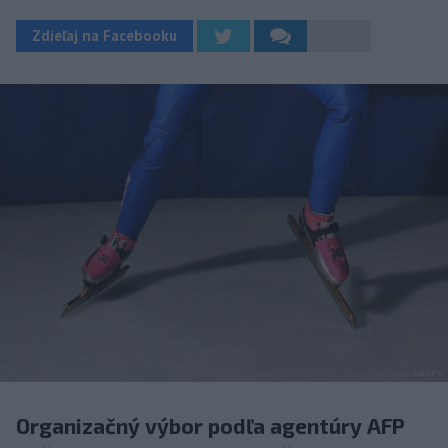
Zdieľaj na Facebooku
Organizačný výbor podľa agentúry AFP