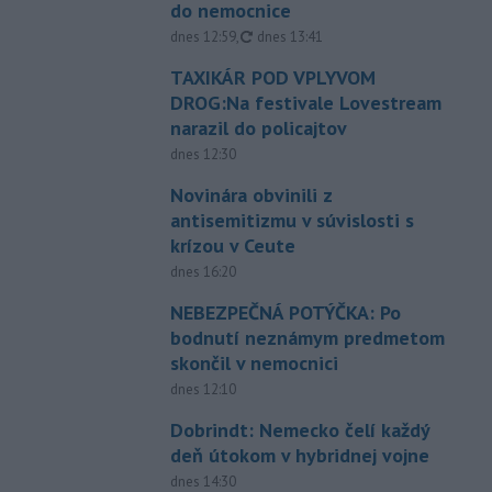
do nemocnice
aktualizované
dnes 12:59
,
dnes 13:41
TAXIKÁR POD VPLYVOM
DROG:Na festivale Lovestream
narazil do policajtov
dnes 12:30
Novinára obvinili z
antisemitizmu v súvislosti s
krízou v Ceute
dnes 16:20
NEBEZPEČNÁ POTÝČKA: Po
bodnutí neznámym predmetom
skončil v nemocnici
dnes 12:10
Dobrindt: Nemecko čelí každý
deň útokom v hybridnej vojne
dnes 14:30