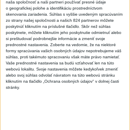
naša spoločnosť a naši partneri používať presné údaje
6h
24h
7d
o geografickej polohe a identifikáciu prostredníctvom
skenovania zariadenia. Súhlas s vyššie uvedeným spracúvaním
DRÁMA V PARLAMENTE: Poslankyňa
1
zo strany našej spoločnosti a našich 824 partnerov môžete
poskytnúť kliknutím na príslušné tlačidlo. Skôr než súhlas
hádzala do premiéra vajíčka
poskytnete, môžete kliknutím jeho poskytnutie odmietnuť alebo
si preštudovať podrobnejšie informácie a zmeniť svoje
2
CYKLISTU NAPADOL MEDVEĎ:Z Valčianskej doliny ho
prednostné nastavenia.
Zoberte na vedomie, že na niektoré
previezli do nemocnice
formy spracúvania vašich osobných údajov nepotrebujeme váš
súhlas, proti takémuto spracovaniu však máte právo namietať.
3
Darina Pačutová pomáha pacientom vo Vranove nad
Vaše prednostné nastavenia sa budú vzťahovať len na túto
Topľou slovom
webovú lokalitu. Svoje nastavenia môžete kedykoľvek zmeniť
alebo svoj súhlas odvolať návratom na túto webovú stránku
4
Skončili ďalšie desiatky menších pôšt, samosprávam sa
kliknutím na tlačidlo „Ochrana osobných údajov“ v dolnej časti
to nepáči
stránky.
5
Festival Lovestream 2026 pokračuje, druhý deň zakončil
Robbie Williams
6
OTESTUJTE SA: Rozumiete slovenským nárečiam? Tieto
slová vás potrápia