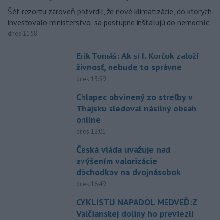
Šéf rezortu zároveň potvrdil, že nové klimatizácie, do ktorých
investovalo ministerstvo, sa postupne inštalujú do nemocníc.
dnes 11:58
Erik Tomáš: Ak si I. Korčok založí
živnosť, nebude to správne
dnes 13:59
Chlapec obvinený zo streľby v
Thajsku sledoval násilný obsah
online
dnes 12:01
Česká vláda uvažuje nad
zvýšením valorizácie
dôchodkov na dvojnásobok
dnes 16:49
CYKLISTU NAPADOL MEDVEĎ:Z
Valčianskej doliny ho previezli