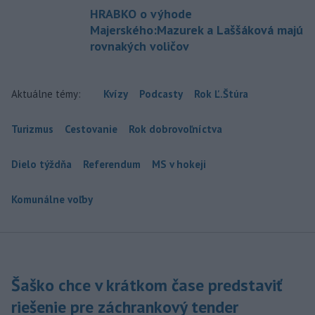
HRABKO o výhode
Majerského:Mazurek a Laššáková majú
rovnakých voličov
Aktuálne témy:
Kvízy
Podcasty
Rok Ľ.Štúra
Turizmus
Cestovanie
Rok dobrovoľníctva
Dielo týždňa
Referendum
MS v hokeji
Komunálne voľby
Šaško chce v krátkom čase predstaviť
riešenie pre záchrankový tender