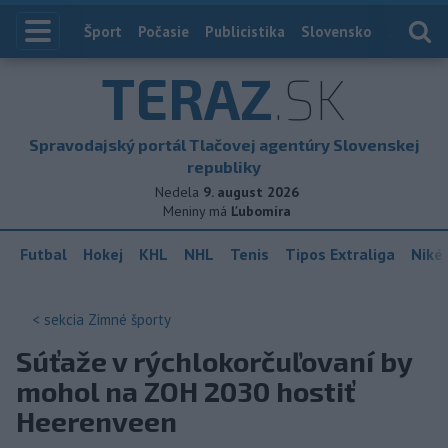
Index
Šport
Počasie
Publicistika
Slovensko
Zahranič
TERAZ
.SK
Spravodajský portál Tlačovej agentúry Slovenskej
republiky
Nedela
9. august 2026
Meniny má
Ľubomíra
Futbal
Hokej
KHL
NHL
Tenis
Tipos Extraliga
Niké 
< sekcia
Zimné športy
Súťaže v rýchlokorčuľovaní by
mohol na ZOH 2030 hostiť
Heerenveen