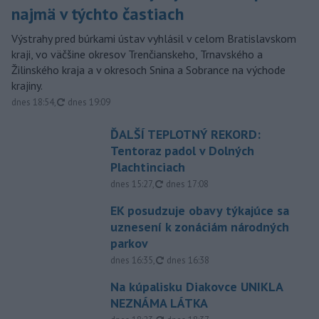
najmä v týchto častiach
Výstrahy pred búrkami ústav vyhlásil v celom Bratislavskom
kraji, vo väčšine okresov Trenčianskeho, Trnavského a
Žilinského kraja a v okresoch Snina a Sobrance na východe
krajiny.
aktualizované
dnes 18:54
,
dnes 19:09
ĎALŠÍ TEPLOTNÝ REKORD:
Tentoraz padol v Dolných
Plachtinciach
aktualizované
dnes 15:27
,
dnes 17:08
EK posudzuje obavy týkajúce sa
uznesení k zonáciám národných
parkov
aktualizované
dnes 16:35
,
dnes 16:38
Na kúpalisku Diakovce UNIKLA
NEZNÁMA LÁTKA