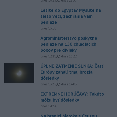
aktualizované
dnes 18:23
,
dnes 18:37
Letíte do Egypta? Myslite na
tieto veci, zachránia vám
peniaze
dnes 15:00
Agroministerstvo poskytne
peniaze na 150 chladiacich
boxov pre diviaky
aktualizované
dnes 12:11
,
dnes 13:22
ÚPLNÉ ZATMENIE SLNKA: Časť
Európy zahalí tma, hrozia
dôsledky
aktualizované
dnes 13:35
,
dnes 14:03
EXTRÉMNE HORÚČAVY: Takéto
môžu byť dôsledky
dnes 14:34
Na hranici Maroka s Ceutou