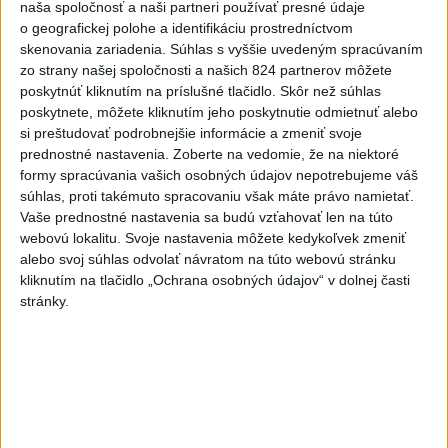
naša spoločnosť a naši partneri používať presné údaje
6
ĎALŠÍ TEPLOTNÝ REKORD: Tentoraz padol v Dolných
o geografickej polohe a identifikáciu prostredníctvom
Plachtinciach
skenovania zariadenia. Súhlas s vyššie uvedeným spracúvaním
zo strany našej spoločnosti a našich 824 partnerov môžete
7
Mesto Martin vypovedalo zmluvy na tri rozpracované
poskytnúť kliknutím na príslušné tlačidlo. Skôr než súhlas
investičné akcie
poskytnete, môžete kliknutím jeho poskytnutie odmietnuť alebo
si preštudovať podrobnejšie informácie a zmeniť svoje
prednostné nastavenia.
Zoberte na vedomie, že na niektoré
Najnovšie správy na Teraz.sk
formy spracúvania vašich osobných údajov nepotrebujeme váš
súhlas, proti takémuto spracovaniu však máte právo namietať.
Vyhlásenia
Vaše prednostné nastavenia sa budú vzťahovať len na túto
Priame prenosy z Národnej rady SR
webovú lokalitu. Svoje nastavenia môžete kedykoľvek zmeniť
alebo svoj súhlas odvolať návratom na túto webovú stránku
kliknutím na tlačidlo „Ochrana osobných údajov“ v dolnej časti
stránky.
Politika na sociálnych sieťach
Zobraziť viac
Info