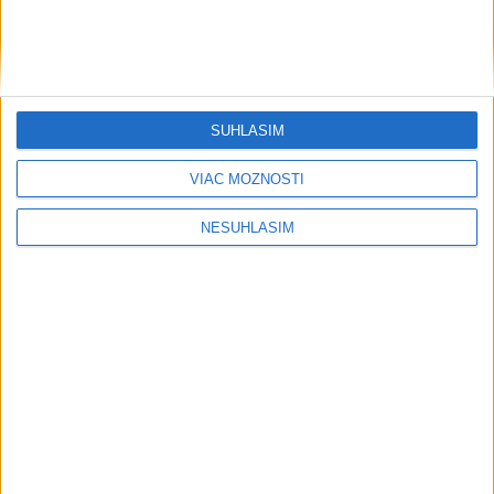
....
SÚHLASÍM
VIAC MOŽNOSTÍ
NESÚHLASÍM
....