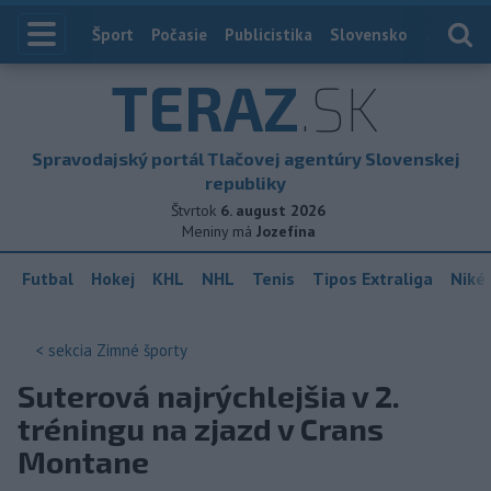
Index
Šport
Počasie
Publicistika
Slovensko
Zahranič
TERAZ
.SK
Spravodajský portál Tlačovej agentúry Slovenskej
republiky
Štvrtok
6. august 2026
Meniny má
Jozefína
Futbal
Hokej
KHL
NHL
Tenis
Tipos Extraliga
Niké 
< sekcia
Zimné športy
Suterová najrýchlejšia v 2.
tréningu na zjazd v Crans
Montane