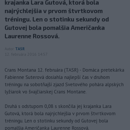
krajanka Lara Gutová, ktorá bola
najrýchlejšia v prvom štvrtkovom
tréningu. Len o stotinku sekundy od
Gutovej bola pomalšia Američanka
Laurenne Rossová.
Autor
TASR
12. februára 2016 14:57
Crans Montana 12. februára (TASR) - Domáca pretekárka
Fabienne Suterová dosiahla najlepší čas v druhom
tréningu na sobotňajší zjazd Svetového pohára alpských
lyžiarok vo švajčiarskej Crans Montane.
Druhá s odstupom 0,08 s skončila jej krajanka Lara
Gutová, ktorá bola najrýchlejšia v prvom štvrtkovom
tréningu. Len o stotinku sekundy od Gutovej bola
pomalšia Američanka Laurenne Rossová.