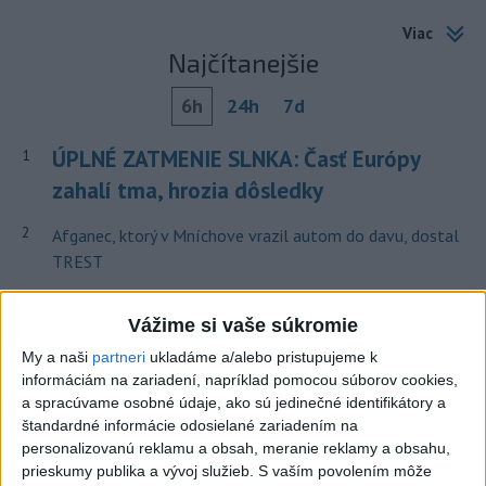
Viac
Najčítanejšie
6h
24h
7d
ÚPLNÉ ZATMENIE SLNKA: Časť Európy
1
zahalí tma, hrozia dôsledky
2
Afganec, ktorý v Mníchove vrazil autom do davu, dostal
TREST
3
V Košiciach Nad jazerom začína výstavba
Vážime si vaše súkromie
chodníka,otvorili aj pumptrack
My a naši
partneri
ukladáme a/alebo pristupujeme k
4
Orbánová telefonovala s Blanárom a Tarabom o pomoci
informáciám na zariadení, napríklad pomocou súborov cookies,
na Dunaji
a spracúvame osobné údaje, ako sú jedinečné identifikátory a
štandardné informácie odosielané zariadením na
5
Kruhová križovatka v Poprade v smere z Hozelca bude
personalizovanú reklamu a obsah, meranie reklamy a obsahu,
hotová budúci rok
prieskumy publika a vývoj služieb.
S vaším povolením môže