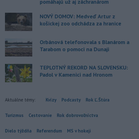
pomáhajú už aj záchranárom
NOVÝ DOMOV: Medveď Artur z
košickej zoo odchádza za hranice
Orbánová telefonovala s Blanárom a
Tarabom o pomoci na Dunaji
TEPLOTNÝ REKORD NA SLOVENSKU:
Padol v Kamenici nad Hronom
Aktuálne témy:
Kvízy
Podcasty
Rok Ľ.Štúra
Turizmus
Cestovanie
Rok dobrovoľníctva
Dielo týždňa
Referendum
MS v hokeji