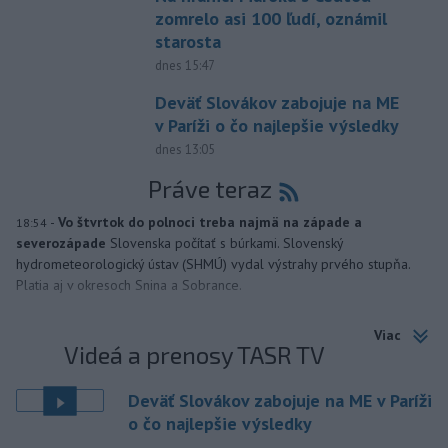
zomrelo asi 100 ľudí, oznámil
starosta
dnes 15:47
Deväť Slovákov zabojuje na ME
v Paríži o čo najlepšie výsledky
dnes 13:05
Práve teraz
-
Vo štvrtok do polnoci treba najmä na západe a
18:54
severozápade
Slovenska počítať s búrkami. Slovenský
hydrometeorologický ústav (SHMÚ) vydal výstrahy prvého stupňa.
Platia aj v okresoch Snina a Sobrance.
Viac
Videá a prenosy TASR TV
Deväť Slovákov zabojuje na ME v Paríži
o čo najlepšie výsledky