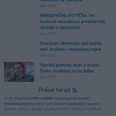
dnes 11:40
NEBEZPEČNÁ POTÝČKA: Po
bodnutí neznámym predmetom
skončil v nemocnici
dnes 12:10
Dobrindt: Nemecko čelí každý
deň útokom v hybridnej vojne
dnes 14:30
Slováci prehrali duel o bronz,
Štolc: Hodnotí sa to ťažko
dnes 10:18
Práve teraz
-
Pápež Lev XIV. v nedeľu vyzval na vytvorenie
14:30
humanitárnych
koridorov pre civilistov zasiahnutých vojnou v
Sudáne, v ktorej zahynuli desaťtisíce ľudí a milióny sú vysídlené.