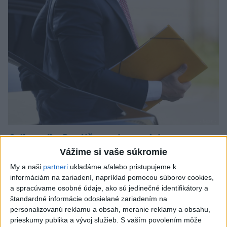
Odborník: Rozlišovanie medzi
investíciami vás ochráni pred podvodmi
Vážime si vaše súkromie
My a naši
partneri
ukladáme a/alebo pristupujeme k
Poukázal na to, že podvodníci prispôsobujú názvy produktov
informáciám na zariadení, napríklad pomocou súborov cookies,
aj príbehy tomu, čo práve priťahuje pozornosť.
a spracúvame osobné údaje, ako sú jedinečné identifikátory a
dnes 9:38
štandardné informácie odosielané zariadením na
personalizovanú reklamu a obsah, meranie reklamy a obsahu,
Slovensko
prieskumy publika a vývoj služieb.
S vaším povolením môže