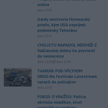
online
dnes 12:01
Gardy neotvoria Hormuzský
prieliv, kým USA neprijmú
podmienky Teheránu
dnes 12:25
CYKLISTU NAPADOL MEDVEĎ:Z
Valčianskej doliny ho previezli
do nemocnice
aktualizované
dnes 12:59
,
dnes 13:41
TAXIKÁR POD VPLYVOM
DROG:Na festivale Lovestream
narazil do policajtov
dnes 12:30
POKUS O VRAŽDU: Polícia
obvinila mladíkov, ktorí
zaútočili na taxikára