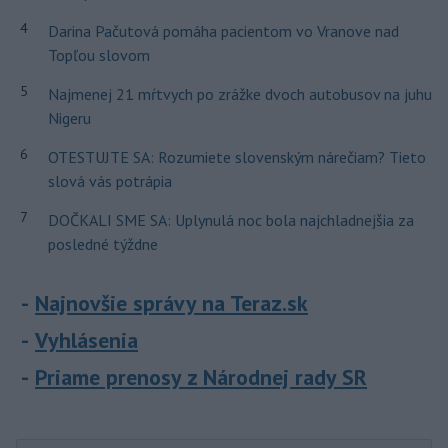
4
Darina Pačutová pomáha pacientom vo Vranove nad
Topľou slovom
5
Najmenej 21 mŕtvych po zrážke dvoch autobusov na juhu
Nigeru
6
OTESTUJTE SA: Rozumiete slovenským nárečiam? Tieto
slová vás potrápia
7
DOČKALI SME SA: Uplynulá noc bola najchladnejšia za
posledné týždne
Najnovšie správy na Teraz.sk
Vyhlásenia
Priame prenosy z Národnej rady SR