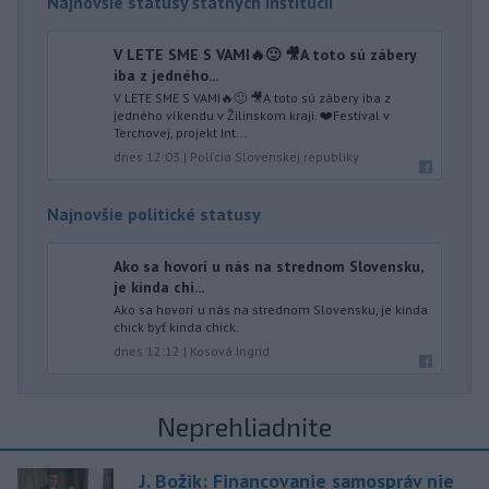
Najnovšie statusy štátnych inštitúcií
V LETE SME S VAMI🔥🙂 🎥A toto sú zábery
iba z jedného...
V LETE SME S VAMI🔥🙂 🎥A toto sú zábery iba z
jedného víkendu v Žilinskom kraji. ❤️Festival v
Terchovej, projekt Int...
dnes 12:03
|
Polícia Slovenskej republiky
Najnovšie politické statusy
Ako sa hovorí u nás na strednom Slovensku,
je kinda chi...
Ako sa hovorí u nás na strednom Slovensku, je kinda
chick byť kinda chick.
dnes 12:12
|
Kosová Ingrid
Neprehliadnite
J. Božik: Financovanie samospráv nie