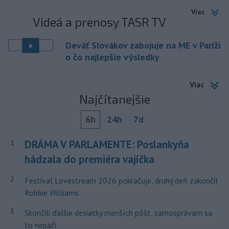
Viac
Videá a prenosy TASR TV
Deväť Slovákov zabojuje na ME v Paríži
o čo najlepšie výsledky
Viac
Najčítanejšie
6h
24h
7d
DRÁMA V PARLAMENTE: Poslankyňa
1
hádzala do premiéra vajíčka
2
Festival Lovestream 2026 pokračuje, druhý deň zakončil
Robbie Williams
3
Skončili ďalšie desiatky menších pôšt, samosprávam sa
to nepáči