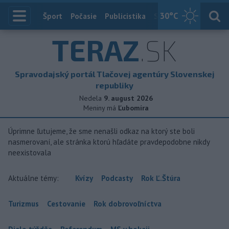
30
°C
Index
Šport
Počasie
Publicistika
Slovensko
Zahranič
TERAZ
.SK
Spravodajský portál Tlačovej agentúry Slovenskej
republiky
Nedela
9. august 2026
Meniny má
Ľubomíra
Úprimne ľutujeme, že sme nenašli odkaz na ktorý ste boli
nasmerovaní, ale stránka ktorú hľadáte pravdepodobne nikdy
neexistovala
Aktuálne témy:
Kvízy
Podcasty
Rok Ľ.Štúra
Turizmus
Cestovanie
Rok dobrovoľníctva