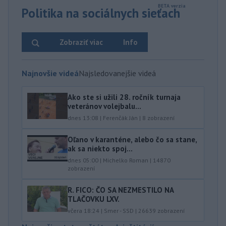
Politika na sociálnych sieťach
Zobraziť viac
Info
Najnovšie videá
Najsledovanejšie videá
Ako ste si užili 28. ročník turnaja
veteránov volejbalu...
dnes 13:08
|
Ferenčák Ján
|
8
zobrazení
Oľano v karanténe, alebo čo sa stane,
ak sa niekto spoj...
dnes 05:00
|
Michelko Roman
|
14870
zobrazení
R. FICO: ČO SA NEZMESTILO NA
TLAČOVKU LXV.
včera 18:24
|
Smer - SSD
|
26639
zobrazení