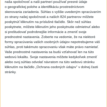
naša spoločnosť a naši partneri používať presné údaje
Erik Tomáš: Ak si I. Korčok založí
o geografickej polohe a identifikáciu prostredníctvom
živnosť, nebude to správne
skenovania zariadenia. Súhlas s vyššie uvedeným spracúvaním
zo strany našej spoločnosti a našich 824 partnerov môžete
dnes 13:59
poskytnúť kliknutím na príslušné tlačidlo. Skôr než súhlas
poskytnete, môžete kliknutím jeho poskytnutie odmietnuť alebo
Aktuálne je dočasne zatvorených 63 pôšt, všetky majú
si preštudovať podrobnejšie informácie a zmeniť svoje
prednostné nastavenia.
Zoberte na vedomie, že na niektoré
otvoriť do 30.9.
formy spracúvania vašich osobných údajov nepotrebujeme váš
súhlas, proti takémuto spracovaniu však máte právo namietať.
Šaško chce v krátkom čase predstaviť riešenie pre
Vaše prednostné nastavenia sa budú vzťahovať len na túto
záchrankový tender
webovú lokalitu. Svoje nastavenia môžete kedykoľvek zmeniť
alebo svoj súhlas odvolať návratom na túto webovú stránku
Kandidovať môžu aj nezávislí, potrebujú vyzbierať podpisy od
kliknutím na tlačidlo „Ochrana osobných údajov“ v dolnej časti
občanov
stránky.
Zahraničie
Sýria a Rusko sa dohodli na
budúcnosti vojenských základní v
Sýrii
dnes 15:08