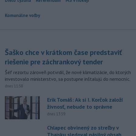
Dielo týždňa
Referendum
MS v hokeji
Komunálne voľby
Šaško chce v krátkom čase predstaviť
riešenie pre záchrankový tender
Šéf rezortu zároveň potvrdil, že nové klimatizácie, do ktorých
investovalo ministerstvo, sa postupne inštalujú do nemocníc.
dnes 11:58
Erik Tomáš: Ak si I. Korčok založí
živnosť, nebude to správne
dnes 13:59
Chlapec obvinený zo streľby v
Thajsku sledoval násilný obsah