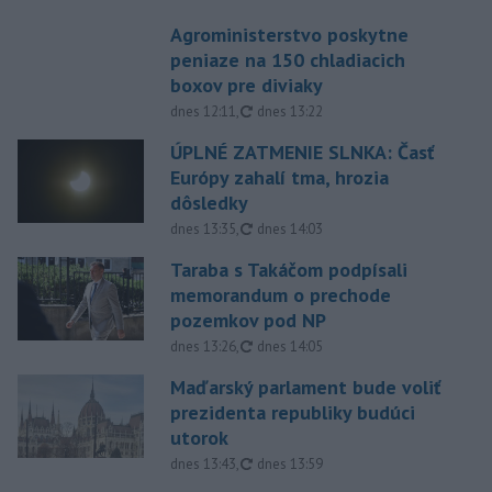
Agroministerstvo poskytne
peniaze na 150 chladiacich
boxov pre diviaky
aktualizované
dnes 12:11
,
dnes 13:22
ÚPLNÉ ZATMENIE SLNKA: Časť
Európy zahalí tma, hrozia
dôsledky
aktualizované
dnes 13:35
,
dnes 14:03
Taraba s Takáčom podpísali
memorandum o prechode
pozemkov pod NP
aktualizované
dnes 13:26
,
dnes 14:05
Maďarský parlament bude voliť
prezidenta republiky budúci
utorok
aktualizované
dnes 13:43
,
dnes 13:59