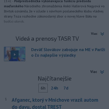
-
Podpredsedníčka vykonávajúca funkciu predsedu
13:41
maďarského
Národného zhromaždenia Anikó Hallerová Nagyová vo
štvrtok oznámila, že v súlade s návrhom poslaneckého klubu vládnej
strany Tisza rozhodne zákonodarný zbor o novej hlave štátu na
budúci utorok.
Viac
Videá a prenosy TASR TV
Deväť Slovákov zabojuje na ME v Paríži
o čo najlepšie výsledky
Viac
Najčítanejšie
6h
24h
7d
Afganec, ktorý v Mníchove vrazil autom
1
do davu, dostal TREST