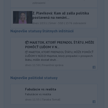
zobrazení
Z. Plevíková: Kam až zašla politika
postavená na nenávi...
dnes 10:51
|
Smer - SSD
|
1576
zobrazení
Najnovšie statusy štátnych inštitúcií
📦 MAJETOK, KTORÝ PREPADOL ŠTÁTU, MÔŽE
POMÔCŤ ĽUĎOM V N...
📦 MAJETOK, KTORÝ PREPADOL ŠTÁTU, MÔŽE POMÔCŤ
ĽUĎOM V NÚDZI Majetok, ktorý prepadol v prospech
štátu, môže dostať druh...
dnes 11:58
|
Finančná správa
Najnovšie politické statusy
Fabulácie vs realita
Fabulácie vs realita
dnes 11:55
|
Taraba Tomáš