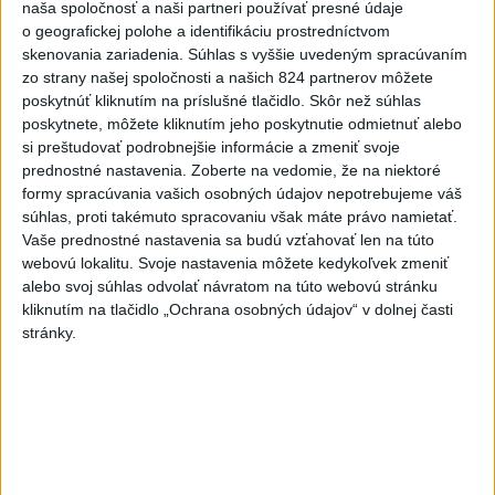
odtransportovať pacienta a premiestniť ho na miesto, kam
naša spoločnosť a naši partneri používať presné údaje
potrebujú, a ďalšie pomôcky.
o geografickej polohe a identifikáciu prostredníctvom
dnes 12:31
skenovania zariadenia. Súhlas s vyššie uvedeným spracúvaním
zo strany našej spoločnosti a našich 824 partnerov môžete
Slovensko
poskytnúť kliknutím na príslušné tlačidlo. Skôr než súhlas
poskytnete, môžete kliknutím jeho poskytnutie odmietnuť alebo
ZZS:Riziko prehriatia organizmu je
si preštudovať podrobnejšie informácie a zmeniť svoje
prednostné nastavenia.
Zoberte na vedomie, že na niektoré
pri vode nižšie, no nie automaticky
formy spracúvania vašich osobných údajov nepotrebujeme váš
dnes 14:28
súhlas, proti takémuto spracovaniu však máte právo namietať.
Vaše prednostné nastavenia sa budú vzťahovať len na túto
webovú lokalitu. Svoje nastavenia môžete kedykoľvek zmeniť
POLICAJNÉ KONTROLY: Zistili stovky priestupkov
alebo svoj súhlas odvolať návratom na túto webovú stránku
kliknutím na tlačidlo „Ochrana osobných údajov“ v dolnej časti
stránky.
Taraba s Takáčom podpísali memorandum o prechode
pozemkov pod NP
Zvýšené riziko vzniku požiarov pretrváva na väčšine územia
Slovenska
Zahraničie