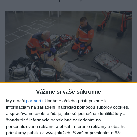
Vážime si vaše súkromie
My a naši
partneri
ukladáme a/alebo pristupujeme k
VIDEO: Umelá inteligencia a robotika
informáciám na zariadení, napríklad pomocou súborov cookies,
pomáhajú už aj záchranárom
a spracúvame osobné údaje, ako sú jedinečné identifikátory a
štandardné informácie odosielané zariadením na
Robotika zahŕňa prístroj na mechanické kompresie hrudníka,
personalizovanú reklamu a obsah, meranie reklamy a obsahu,
hydraulické nosidlá, ktoré pomáhajú záchranárom
prieskumy publika a vývoj služieb.
S vaším povolením môže