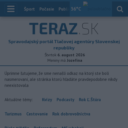
36
°C
Index
Šport
Počasie
Publicistika
Slovensko
Zahranič
TERAZ
.SK
Spravodajský portál Tlačovej agentúry Slovenskej
republiky
Štvrtok
6. august 2026
Meniny má
Jozefína
Úprimne ľutujeme, že sme nenašli odkaz na ktorý ste boli
nasmerovaní, ale stránka ktorú hľadáte pravdepodobne nikdy
neexistovala
Aktuálne témy:
Kvízy
Podcasty
Rok Ľ.Štúra
Turizmus
Cestovanie
Rok dobrovoľníctva