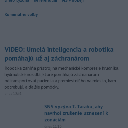
Dielo týždňa
Referendum
MS v hokeji
Komunálne voľby
VIDEO: Umelá inteligencia a robotika
pomáhajú už aj záchranárom
Robotika zahŕňa prístroj na mechanické kompresie hrudníka,
hydraulické nosidlá, ktoré pomáhajú záchranárom
odtransportovať pacienta a premiestniť ho na miesto, kam
potrebujú, a ďalšie pomôcky.
dnes 12:31
SNS vyzýva T. Tarabu, aby
navrhol zrušenie uznesení k
zonáciám
dnes 11:16