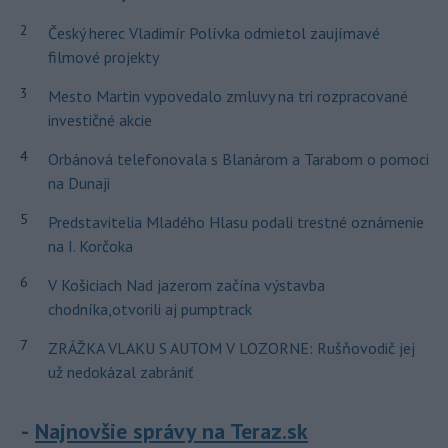
2
Český herec Vladimír Polívka odmietol zaujímavé
filmové projekty
3
Mesto Martin vypovedalo zmluvy na tri rozpracované
investičné akcie
4
Orbánová telefonovala s Blanárom a Tarabom o pomoci
na Dunaji
5
Predstavitelia Mladého Hlasu podali trestné oznámenie
na I. Korčoka
6
V Košiciach Nad jazerom začína výstavba
chodníka,otvorili aj pumptrack
7
ZRÁŽKA VLAKU S AUTOM V LOZORNE: Rušňovodič jej
už nedokázal zabrániť
Najnovšie správy na Teraz.sk