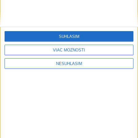
....
SÚHLASÍM
VIAC MOŽNOSTÍ
NESÚHLASÍM
....