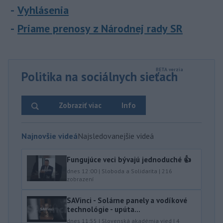
Vyhlásenia
Priame prenosy z Národnej rady SR
Politika na sociálnych sieťach
Zobraziť viac
Info
Najnovšie videá
Najsledovanejšie videá
Fungujúce veci bývajú jednoduché 👍
dnes 12:00
|
Sloboda a Solidarita
|
216
zobrazení
SAVinci - Solárne panely a vodíkové
technológie - upúta...
dnes 11:55
|
Slovenská akadémia vied
|
4