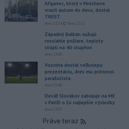
Afganec, ktorý v Mníchove
vrazil autom do davu, dostal
TREST
aktualizované
dnes 12:14
,
dnes 12:52
Západný Balkán sužujú
rozsiahle požiare, teploty
stúpli na 40 stupňov
dnes 13:00
Vozinha dostal veľkolepú
prezentáciu, dres mu priniesol
parašutista
dnes 11:40
Deväť Slovákov zabojuje na ME
v Paríži o čo najlepšie výsledky
dnes 13:05
Práve teraz