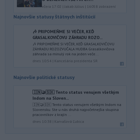
včera 17:02
|
Jakab Július
|
16058
zobrazení
Najnovšie statusy štátnych inštitúcií
🎶 PRIPOMEŇME SI VEČER, KEĎ
GRASALKOVIČOVU ZÁHRADU ROZO...
🎶 PRIPOMEŇME SI VEČER, KEĎ GRASALKOVIČOVU
ZÁHRADU ROZOZVUČALA HUDBA Grasalkovičova
záhrada sa minulý rok na jeden veče...
dnes 10:54
|
Kancelária prezidenta SR
Najnovšie politické statusy
🇮🇳🤝🇸🇰 Tento status venujem všetkým
Indom na Sloven...
🇮🇳🤝🇸🇰 Tento status venujem všetkým Indom na
Slovensku. Ste u nás druhá najpočetnejšia skupina
pracovníkov z krajín ...
dnes 10:38
|
Karvašová Ľubica