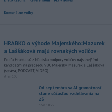
Dielo týždňa
Referendum
MS v hokeji
Komunálne voľby
HRABKO o výhode Majerského:Mazurek
a Laššáková majú rovnakých voličov
Podľa Hrabka sú z hľadiska podpory voličov najsilnejšími
kandidátmi na predsedu VÚC Majerský, Mazurek a Laššáková
(správa, PODCAST, VIDEO)
dnes 6:00
Od septembra sa AI gramotnosť
stane súčasťou vzdelávania na
ZŠ
dnes 10:53