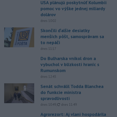
USA plánujú poskytnúť Kolumbii
pomoc vo výške jednej miliardy
dolárov
dnes 10:02
Skončili ďalšie desiatky
menších pôšt, samosprávam sa
to nepáči
dnes 11:17
Do Bulharska vnikol dron a
vybuchol v blízkosti hraníc s
Rumunskom
dnes 12:45
Senát schválil Todda Blanchea
do funkcie ministra
spravodlivosti
aktualizované
dnes 10:49
,
dnes 11:49
Agrorezort: Aj vlani hospodárila