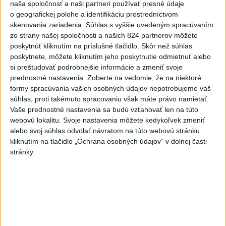
naša spoločnosť a naši partneri používať presné údaje
Slovensko
o geografickej polohe a identifikáciu prostredníctvom
skenovania zariadenia. Súhlas s vyššie uvedeným spracúvaním
Dielo týždňa SNG: Za(k)liate peniaze
zo strany našej spoločnosti a našich 824 partnerov môžete
- liatie od Miloša Boďu
poskytnúť kliknutím na príslušné tlačidlo. Skôr než súhlas
dnes 10:18
poskytnete, môžete kliknutím jeho poskytnutie odmietnuť alebo
si preštudovať podrobnejšie informácie a zmeniť svoje
prednostné nastavenia.
Zoberte na vedomie, že na niektoré
formy spracúvania vašich osobných údajov nepotrebujeme váš
Klimatológ: Zeleň môže významným spôsobom
súhlas, proti takémuto spracovaniu však máte právo namietať.
ovplyvňovať klímu miest
Vaše prednostné nastavenia sa budú vzťahovať len na túto
webovú lokalitu. Svoje nastavenia môžete kedykoľvek zmeniť
Pamiatkári: Projekty obnovy sa môžu uchádzať o ocenenie
alebo svoj súhlas odvolať návratom na túto webovú stránku
Europa Nostra
kliknutím na tlačidlo „Ochrana osobných údajov“ v dolnej časti
stránky.
A. Danko vylúčil, že by sa SNS pred voľbami spájala, avizuje
zmeny
Zahraničie
Do Bulharska vnikol dron a vybuchol