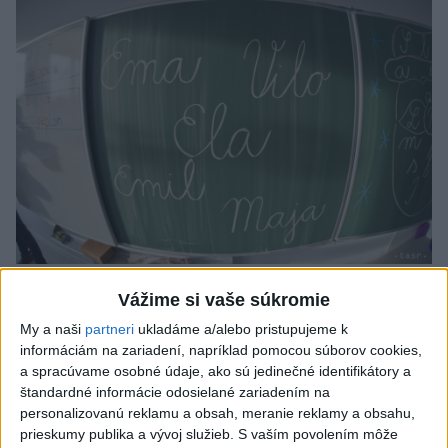
Od septembra sa AI gramotnosť stane
Vážime si vaše súkromie
súčasťou vzdelávania na ZŠ
My a naši
partneri
ukladáme a/alebo pristupujeme k
informáciám na zariadení, napríklad pomocou súborov cookies,
Žiaci sa budú podľa ministerstva učiť rozumieť tomu, ako AI
a spracúvame osobné údaje, ako sú jedinečné identifikátory a
funguje, kde sú jej limity, aj to, ako si budovať zdravý vzťah k
štandardné informácie odosielané zariadením na
technológiám.
personalizovanú reklamu a obsah, meranie reklamy a obsahu,
dnes 10:53
prieskumy publika a vývoj služieb.
S vaším povolením môže