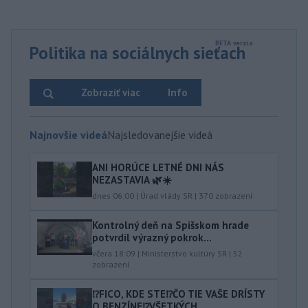
Politika na sociálnych sieťach
Zobraziť viac
Info
Najnovšie videá
Najsledovanejšie videá
ANI HORÚCE LETNÉ DNI NÁS
NEZASTAVIA 🌿☀️
dnes 06:00
|
Úrad vlády SR
|
370
zobrazení
Kontrolný deň na Spišskom hrade
potvrdil výrazný pokrok...
včera 18:09
|
Ministerstvo kultúry SR
|
52
zobrazení
⁉️FICO, KDE STE⁉️ČO TIE VAŠE DRÍSTY
O BENZÍNE⁉️VŠETKÝCH...