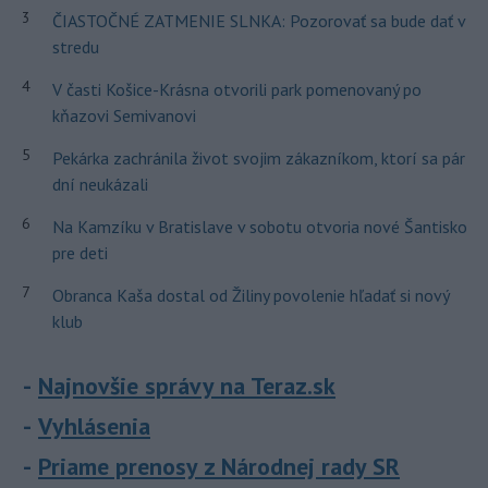
3
ČIASTOČNÉ ZATMENIE SLNKA: Pozorovať sa bude dať v
stredu
4
V časti Košice-Krásna otvorili park pomenovaný po
kňazovi Semivanovi
5
Pekárka zachránila život svojim zákazníkom, ktorí sa pár
dní neukázali
6
Na Kamzíku v Bratislave v sobotu otvoria nové Šantisko
pre deti
7
Obranca Kaša dostal od Žiliny povolenie hľadať si nový
klub
Najnovšie správy na Teraz.sk
Vyhlásenia
Priame prenosy z Národnej rady SR