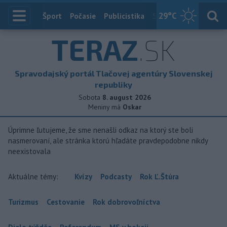
29
°C
Index
Šport
Počasie
Publicistika
Slovensko
Zahranič
TERAZ
.SK
Spravodajský portál Tlačovej agentúry Slovenskej
republiky
Sobota
8. august 2026
Meniny má
Oskar
Úprimne ľutujeme, že sme nenašli odkaz na ktorý ste boli
nasmerovaní, ale stránka ktorú hľadáte pravdepodobne nikdy
neexistovala
Aktuálne témy:
Kvízy
Podcasty
Rok Ľ.Štúra
Turizmus
Cestovanie
Rok dobrovoľníctva