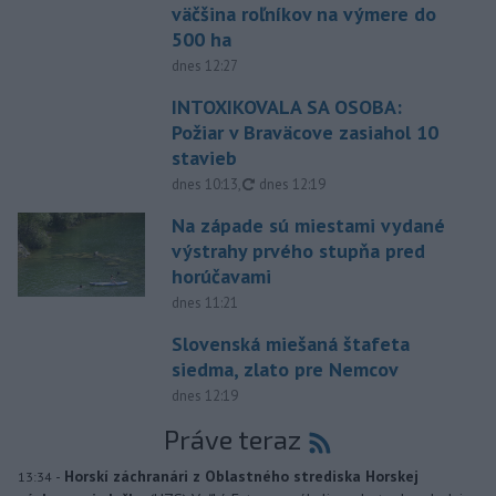
väčšina roľníkov na výmere do
500 ha
dnes 12:27
INTOXIKOVALA SA OSOBA:
Požiar v Braväcove zasiahol 10
stavieb
aktualizované
dnes 10:13
,
dnes 12:19
Na západe sú miestami vydané
výstrahy prvého stupňa pred
horúčavami
dnes 11:21
Slovenská miešaná štafeta
siedma, zlato pre Nemcov
dnes 12:19
Práve teraz
-
Horskí záchranári z Oblastného strediska Horskej
13:34