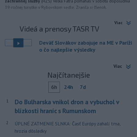
záchrannej služby
(HZS) Veľká Fatra pomáhali v sobotu dopoludnia
39-ročnej turistke v Rybovskom sedle. Zranila si členok.
Viac
Videá a prenosy TASR TV
Deväť Slovákov zabojuje na ME v Paríži
o čo najlepšie výsledky
Viac
Najčítanejšie
6h
24h
7d
Do Bulharska vnikol dron a vybuchol v
1
blízkosti hraníc s Rumunskom
2
ÚPLNÉ ZATMENIE SLNKA: Časť Európy zahalí tma,
hrozia dôsledky