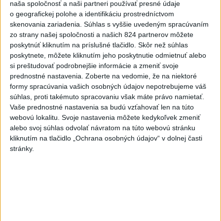
dnes 20:04
naša spoločnosť a naši partneri používať presné údaje
o geografickej polohe a identifikáciu prostredníctvom
Slovensko
skenovania zariadenia. Súhlas s vyššie uvedeným spracúvaním
zo strany našej spoločnosti a našich 824 partnerov môžete
Polícia vyzýva mladých, aby boli
poskytnúť kliknutím na príslušné tlačidlo. Skôr než súhlas
opatrní s požívaním alkoholu
poskytnete, môžete kliknutím jeho poskytnutie odmietnuť alebo
si preštudovať podrobnejšie informácie a zmeniť svoje
dnes 20:30
prednostné nastavenia.
Zoberte na vedomie, že na niektoré
formy spracúvania vašich osobných údajov nepotrebujeme váš
súhlas, proti takémuto spracovaniu však máte právo namietať.
MZVEZ: V Nemecku zavedú zákaz konzumácie alkoholu na
Vaše prednostné nastavenia sa budú vzťahovať len na túto
staniciach
webovú lokalitu. Svoje nastavenia môžete kedykoľvek zmeniť
alebo svoj súhlas odvolať návratom na túto webovú stránku
POZOR NA HARÚČAVY: SHMÚ vydalo výstrahy prvého
kliknutím na tlačidlo „Ochrana osobných údajov“ v dolnej časti
stupňa pred teplom
stránky.
Ferraty lákajú viac turistov, najdlhší visutý lanový most je na
Skalke
Zahraničie
DRÁMA V PARLAMENTE: Poslankyňa