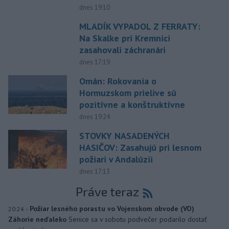
dnes 19:10
MLADÍK VYPADOL Z FERRATY:
Na Skalke pri Kremnici
zasahovali záchranári
dnes 17:19
Omán: Rokovania o
Hormuzskom prielive sú
pozitívne a konštruktívne
dnes 19:24
STOVKY NASADENÝCH
HASIČOV: Zasahujú pri lesnom
požiari v Andalúzii
dnes 17:13
Práve teraz
-
Požiar lesného porastu vo Vojenskom obvode (VO)
20:24
Záhorie neďaleko
Senice sa v sobotu podvečer podarilo dostať