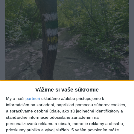
Vážime si vaše súkromie
SMRŤ V HORÁCH: V Západných Tatrách
My a naši
partneri
ukladáme a/alebo pristupujeme k
zomrel 76-ročný turista
informáciám na zariadení, napríklad pomocou súborov cookies,
a spracúvame osobné údaje, ako sú jedinečné identifikátory a
Muža sa na základe telefonickej inštruktáže operátorky
štandardné informácie odosielané zariadením na
záchrannej zdravotnej služby pokúsili zachrániť riadenou
personalizovanú reklamu a obsah, meranie reklamy a obsahu,
resuscitáciou.
prieskumy publika a vývoj služieb.
S vaším povolením môže