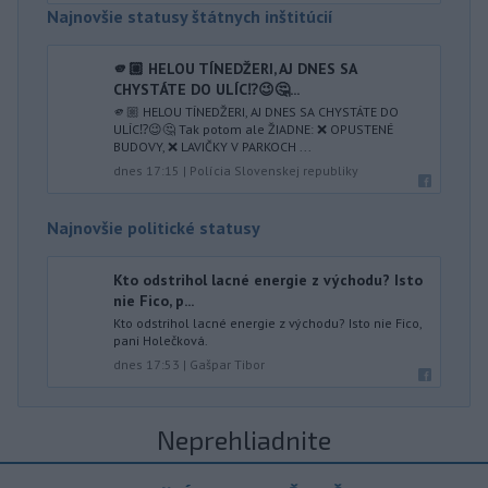
Najnovšie statusy štátnych inštitúcií
🫵🏼 HELOU TÍNEDŽERI, AJ DNES SA
CHYSTÁTE DO ULÍC⁉️😉🤔...
🫵🏼 HELOU TÍNEDŽERI, AJ DNES SA CHYSTÁTE DO
ULÍC⁉️😉🤔 Tak potom ale ŽIADNE: ❌ OPUSTENÉ
BUDOVY, ❌ LAVIČKY V PARKOCH ...
dnes 17:15
|
Polícia Slovenskej republiky
Najnovšie politické statusy
Kto odstrihol lacné energie z východu? Isto
nie Fico, p...
Kto odstrihol lacné energie z východu? Isto nie Fico,
pani Holečková.
dnes 17:53
|
Gašpar Tibor
Neprehliadnite