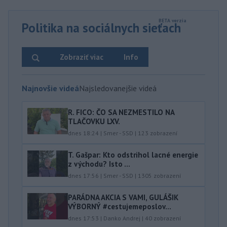
Politika na sociálnych sieťach
Zobraziť viac
Info
Najnovšie videá
Najsledovanejšie videá
R. FICO: ČO SA NEZMESTILO NA
TLAČOVKU LXV.
dnes 18:24
|
Smer - SSD
|
123
zobrazení
T. Gašpar: Kto odstrihol lacné energie
z východu? Isto ...
dnes 17:56
|
Smer - SSD
|
1305
zobrazení
PARÁDNA AKCIA S VAMI, GULÁŠIK
VÝBORNÝ #cestujemeposlov...
dnes 17:53
|
Danko Andrej
|
40
zobrazení