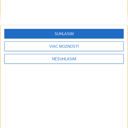
SÚHLASÍM
VIAC MOŽNOSTÍ
NESÚHLASÍM
....