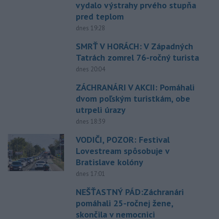
vydalo výstrahy prvého stupňa
pred teplom
dnes 19:28
SMRŤ V HORÁCH: V Západných
Tatrách zomrel 76-ročný turista
dnes 20:04
ZÁCHRANÁRI V AKCII: Pomáhali
dvom poľským turistkám, obe
utrpeli úrazy
dnes 18:39
VODIČI, POZOR: Festival
Lovestream spôsobuje v
Bratislave kolóny
dnes 17:01
NEŠŤASTNÝ PÁD:Záchranári
pomáhali 25-ročnej žene,
skončila v nemocnici