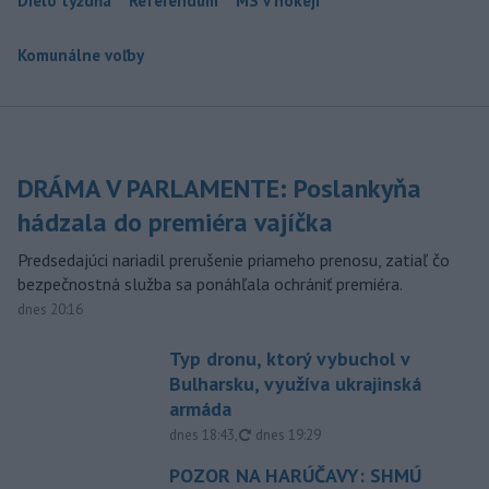
Dielo týždňa
Referendum
MS v hokeji
Komunálne voľby
DRÁMA V PARLAMENTE: Poslankyňa
hádzala do premiéra vajíčka
Predsedajúci nariadil prerušenie priameho prenosu, zatiaľ čo
bezpečnostná služba sa ponáhľala ochrániť premiéra.
dnes 20:16
Typ dronu, ktorý vybuchol v
Bulharsku, využíva ukrajinská
armáda
aktualizované
dnes 18:43
,
dnes 19:29
POZOR NA HARÚČAVY: SHMÚ