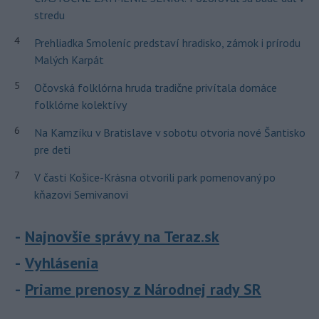
stredu
4
Prehliadka Smoleníc predstaví hradisko, zámok i prírodu
Malých Karpát
5
Očovská folklórna hruda tradične privítala domáce
folklórne kolektívy
6
Na Kamzíku v Bratislave v sobotu otvoria nové Šantisko
pre deti
7
V časti Košice-Krásna otvorili park pomenovaný po
kňazovi Semivanovi
Najnovšie správy na Teraz.sk
Vyhlásenia
Priame prenosy z Národnej rady SR