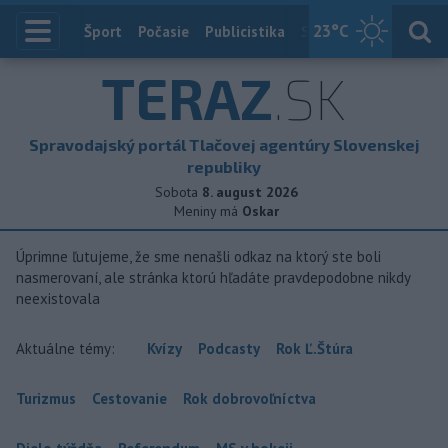
23
°C
Index
Šport
Počasie
Publicistika
Slovensko
Zahranič
TERAZ
.SK
Spravodajský portál Tlačovej agentúry Slovenskej
republiky
Sobota
8. august 2026
Meniny má
Oskar
Úprimne ľutujeme, že sme nenašli odkaz na ktorý ste boli
nasmerovaní, ale stránka ktorú hľadáte pravdepodobne nikdy
neexistovala
Aktuálne témy:
Kvízy
Podcasty
Rok Ľ.Štúra
Turizmus
Cestovanie
Rok dobrovoľníctva