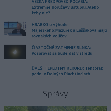
VEĽKÁ PREDPOVEĎ POČASIA:
Extrémne horúčavy ustúpili. Alebo
žeby nie?
HRABKO o výhode
Majerského:Mazurek a Laššáková majú
rovnakých voličov
ČIASTOČNÉ ZATMENIE SLNKA:
Pozorovať sa bude dať v stredu
ĎALŠÍ TEPLOTNÝ REKORD: Tentoraz
padol v Dolných Plachtinciach
Správy