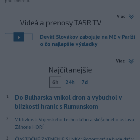
pod kontrolu.
Viac
Videá a prenosy TASR TV
Deväť Slovákov zabojuje na ME v Paríži
o čo najlepšie výsledky
Viac
Najčítanejšie
6h
24h
7d
Do Bulharska vnikol dron a vybuchol v
1
blízkosti hraníc s Rumunskom
2
V blízkosti Vojenského technického a skúšobného ústavu
Záhorie HORÍ
3
ČIASTOČNÉ ZATMENIE SLNKA: Pozorovať sa bude dať v