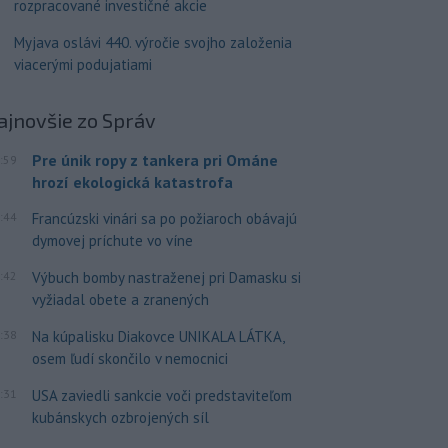
rozpracované investičné akcie
Myjava oslávi 440. výročie svojho založenia
viacerými podujatiami
ajnovšie
zo Správ
Pre únik ropy z tankera pri Ománe
:59
hrozí ekologická katastrofa
:44
Francúzski vinári sa po požiaroch obávajú
dymovej príchute vo víne
:42
Výbuch bomby nastraženej pri Damasku si
vyžiadal obete a zranených
:38
Na kúpalisku Diakovce UNIKALA LÁTKA,
osem ľudí skončilo v nemocnici
:31
USA zaviedli sankcie voči predstaviteľom
kubánskych ozbrojených síl