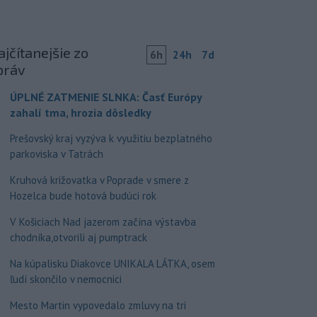
jčítanejšie zo
6h
24h
7d
práv
ÚPLNÉ ZATMENIE SLNKA: Časť Európy
zahalí tma, hrozia dôsledky
Prešovský kraj vyzýva k využitiu bezplatného
parkoviska v Tatrách
Kruhová križovatka v Poprade v smere z
Hozelca bude hotová budúci rok
V Košiciach Nad jazerom začína výstavba
chodníka,otvorili aj pumptrack
Na kúpalisku Diakovce UNIKALA LÁTKA, osem
ľudí skončilo v nemocnici
Mesto Martin vypovedalo zmluvy na tri