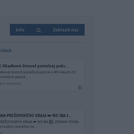
Info
Zobraziť viac
itúcií
iadková činnosť poriečnej políc...
ová činnosť poriečnej polície v 80 rokoch 20.
írodných jazerá...
kej republiky
NA PREŠOVSKÉHO KRAJA ➡️ NO IBA 1️...
REŠOVSKÉHO KRAJA ➡️ NO IBA 1️⃣. ZDRAVÁ VOĽBA
a mužovi, ktorému na ...
av