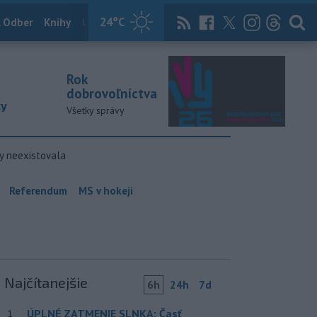
24
°C
 Odber
Knihy
Útulkovo
Magazín
News Now
Archív
TASR
Rok
dobrovoľníctva
ky
Všetky správy
y neexistovala
Referendum
MS v hokeji
Najčítanejšie
6h
24h
7d
ÚPLNÉ ZATMENIE SLNKA: Časť
1