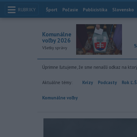
RUBRIKY
Index
Šport
Počasie
Publicistika
Slovensko
Komunálne
voľby 2026
S
Všetky správy
Úprimne ľutujeme, že sme nenašli odkaz na ktor
Aktuálne témy:
Kvízy
Podcasty
Rok Ľ.Š
Komunálne voľby