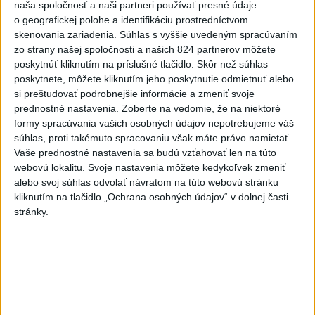
naša spoločnosť a naši partneri používať presné údaje
vyšetrenie útoku na cudzincov v
o geografickej polohe a identifikáciu prostredníctvom
Nitre
skenovania zariadenia. Súhlas s vyššie uvedeným spracúvaním
dnes 18:06
zo strany našej spoločnosti a našich 824 partnerov môžete
poskytnúť kliknutím na príslušné tlačidlo. Skôr než súhlas
Rezort školstva pomôže samosprávam s určovaním
poskytnete, môžete kliknutím jeho poskytnutie odmietnuť alebo
školských obvodov
si preštudovať podrobnejšie informácie a zmeniť svoje
prednostné nastavenia.
Zoberte na vedomie, že na niektoré
O jedného prevádzača menej: Prispela k tomu aj slovenská
formy spracúvania vašich osobných údajov nepotrebujeme váš
polícia
súhlas, proti takémuto spracovaniu však máte právo namietať.
Vaše prednostné nastavenia sa budú vzťahovať len na túto
POŽIAR V SLOVNAFTE: Došlo k narušeniu jednej z nádrží
webovú lokalitu. Svoje nastavenia môžete kedykoľvek zmeniť
alebo svoj súhlas odvolať návratom na túto webovú stránku
kliknutím na tlačidlo „Ochrana osobných údajov“ v dolnej časti
Zahraničie
stránky.
KDR prešetrí správy o prítomnosti
uránu v zásielkach kobaltu pre Čínu
dnes 20:06
AFP: Za falošným videom o odstúpení Merza je skupina