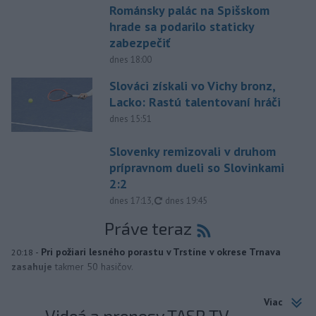
Románsky palác na Spišskom
hrade sa podarilo staticky
zabezpečiť
dnes 18:00
Slováci získali vo Vichy bronz,
Lacko: Rastú talentovaní hráči
dnes 15:51
Slovenky remizovali v druhom
prípravnom dueli so Slovinkami
2:2
aktualizované
dnes 17:13
,
dnes 19:45
Práve teraz
-
Pri požiari lesného porastu v Trstíne v okrese Trnava
20:18
zasahuje
takmer 50 hasičov.
Viac
Videá a prenosy TASR TV