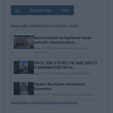
Zobraziť viac
Info
Najnovšie videá
Najsledovanejšie videá
Kontrolný deň na Spišskom hrade
potvrdil výrazný pokrok...
dnes 18:09
|
Ministerstvo kultúry SR
|
0
zobrazení
⁉️FICO, KDE STE⁉️ČO TIE VAŠE DRÍSTY
O BENZÍNE⁉️VŠETKÝCH...
dnes 17:02
|
Jakab Július
|
1139
zobrazení
Taraba: Rozvíjame všetky kúty
Slovenska
dnes 16:57
|
Taraba Tomáš
|
1509
zobrazení
Najnovšie statusy štátnych inštitúcií