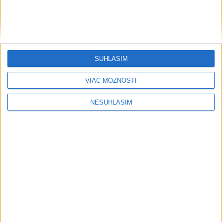
antickú cestu domov?
Rezort vnútra nemôže zapísať zväzok
osôb rovnakého pohlavia do matriky
SÚHLASÍM
HOMOLA: Chcem byť prvým Slovákom
s Tour Card
VIAC MOŽNOSTÍ
NESÚHLASÍM
Publicistika
....