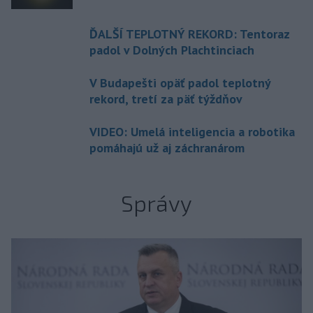
ĎALŠÍ TEPLOTNÝ REKORD: Tentoraz
padol v Dolných Plachtinciach
V Budapešti opäť padol teplotný
rekord, tretí za päť týždňov
VIDEO: Umelá inteligencia a robotika
pomáhajú už aj záchranárom
Správy