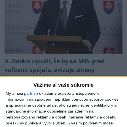
A. Danko vylúčil, že by sa SNS pred
voľbami spájala, avizuje zmeny
Vyhlásil, že už nebude niesť zodpovednosť za „zbabrané
Vážime si vaše súkromie
zonácie, odposluchy ani za iné veci, s ktorými SNS nemá nič
spoločné“.
My a naši
partneri
ukladáme a/alebo pristupujeme k
dnes 18:51
informáciám na zariadení, napríklad pomocou súborov cookies,
a spracúvame osobné údaje, ako sú jedinečné identifikátory a
Slovensko
štandardné informácie odosielané zariadením na
personalizovanú reklamu a obsah, meranie reklamy a obsahu,
KDH od polície očakáva rýchle
prieskumy publika a vývoj služieb.
S vaším povolením môže