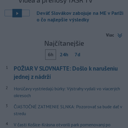
Deväť Slovákov zabojuje na ME v Paríži
o čo najlepšie výsledky
Viac
Najčítanejšie
6h
24h
7d
POŽIAR V SLOVNAFTE: Došlo k narušeniu
1
jednej z nádrží
2
Horúčavy vystriedajú búrky: Výstrahy vydali vo viacerých
okresoch
3
ČIASTOČNÉ ZATMENIE SLNKA: Pozorovať sa bude dať v
stredu
4
V časti Košice-Krásna otvorili park pomenovaný po