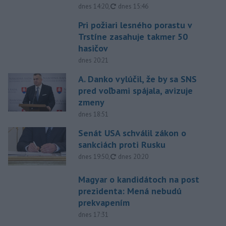
aktualizované
dnes 14:20
,
dnes 15:46
Pri požiari lesného porastu v
Trstíne zasahuje takmer 50
hasičov
dnes 20:21
A. Danko vylúčil, že by sa SNS
pred voľbami spájala, avizuje
zmeny
dnes 18:51
Senát USA schválil zákon o
sankciách proti Rusku
aktualizované
dnes 19:50
,
dnes 20:20
Magyar o kandidátoch na post
prezidenta: Mená nebudú
prekvapením
dnes 17:31