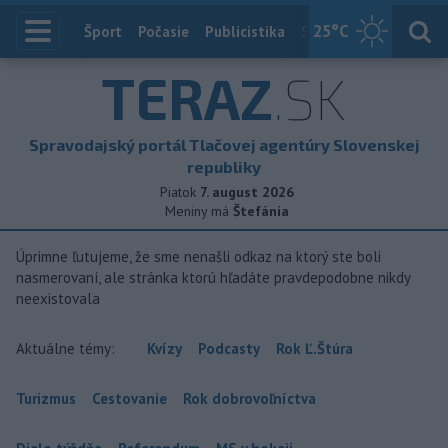
25
°C
Index
Šport
Počasie
Publicistika
Slovensko
Zahranič
TERAZ
.SK
Spravodajský portál Tlačovej agentúry Slovenskej
republiky
Piatok
7. august 2026
Meniny má
Štefánia
Úprimne ľutujeme, že sme nenašli odkaz na ktorý ste boli
nasmerovaní, ale stránka ktorú hľadáte pravdepodobne nikdy
neexistovala
Aktuálne témy:
Kvízy
Podcasty
Rok Ľ.Štúra
Turizmus
Cestovanie
Rok dobrovoľníctva