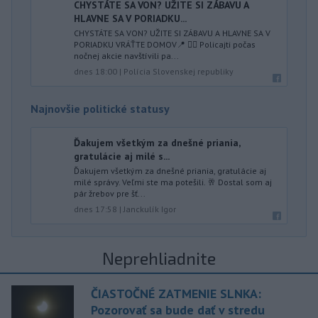
CHYSTÁTE SA VON? UŽITE SI ZÁBAVU A
HLAVNE SA V PORIADKU...
CHYSTÁTE SA VON? UŽITE SI ZÁBAVU A HLAVNE SA V
PORIADKU VRÁŤTE DOMOV📍 👮‍♂️ Policajti počas
nočnej akcie navštívili pa...
dnes 18:00
|
Polícia Slovenskej republiky
Najnovšie politické statusy
Ďakujem všetkým za dnešné priania,
gratulácie aj milé s...
Ďakujem všetkým za dnešné priania, gratulácie aj
milé správy. Veľmi ste ma potešili. 🥂 Dostal som aj
pár žrebov pre šť...
dnes 17:58
|
Janckulík Igor
Neprehliadnite
ČIASTOČNÉ ZATMENIE SLNKA:
Pozorovať sa bude dať v stredu