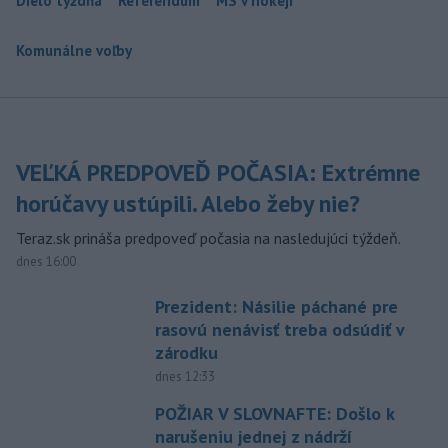
Dielo týždňa
Referendum
MS v hokeji
Komunálne voľby
VEĽKÁ PREDPOVEĎ POČASIA: Extrémne
horúčavy ustúpili. Alebo žeby nie?
Teraz.sk prináša predpoveď počasia na nasledujúci týždeň.
dnes 16:00
Prezident: Násilie páchané pre
rasovú nenávisť treba odsúdiť v
zárodku
dnes 12:33
POŽIAR V SLOVNAFTE: Došlo k
narušeniu jednej z nádrží