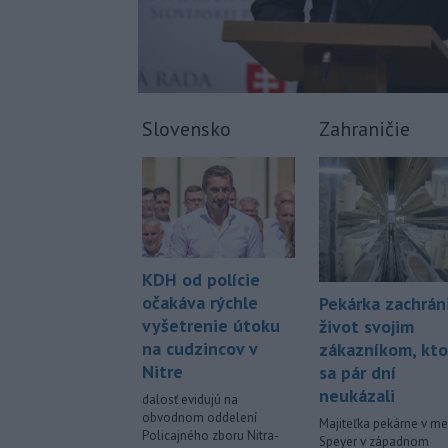
Slovensko
Zahraničie
KDH od polície
očakáva rýchle
Pekárka zachrán
vyšetrenie útoku
život svojim
na cudzincov v
zákazníkom, kto
Nitre
sa pár dní
neukázali
dalosť evidujú na
obvodnom oddelení
Majiteľka pekárne v me
Policajného zboru Nitra-
Speyer v západnom