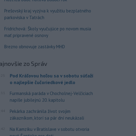
Prešovský kraj vyzýva k využitiu bezplatného
parkoviska v Tatrách
Fridrichová: Školy vyučujúce po novom musia
mať pripravené osnovy
Brezno obnovuje zastávky MHD
ajnovšie
zo Správ
Pod Kráľovou hoľou sa v sobotu súťaží
:25
o najlepšie čučoriedkové jedlo
:11
Furmanská paráda v Chocholnej-Velčiciach
napíše jubilejnú 20. kapitolu
:44
Pekárka zachránila život svojim
zákazníkom, ktorí sa pár dní neukázali
:42
Na Kamzíku v Bratislave v sobotu otvoria
nové Šantisko pre deti