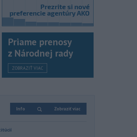
Priame prenosy
z Národnej rady
ZOBRAZIŤ VIAC
Info
Zobraziť viac
itúcií