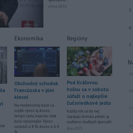
výstrahu prvého stupňa.
včera 18:51
5
-
Ministerstvo vnútra (MV) SR
11:18
požiada Národný bezpečnostný
úrad
(NBÚ) o nezávislé odborné posúdenie
6
dodaných radarových zariadení, ktoré
Ekonomika
Regióny
sú v pilotnej prevádzke.
7
-
Pre pretrvávajúce sucho,
11:03
horúčavy a nedostatok pitnej vody
N
boli do odvolania vyhlásené
mimoriadne situácie v obciach Nižný
08
Čaj a Vyšný Čaj v okrese Košice-okolie.
Pod Kráľovou
Obchodný schodok
Viac >
hoľou sa v sobotu
Francúzska v júni
ila
08
súťaží o najlepšie
klesol
čučoriedkové jedlo
rí
Na medziročnej báze sa
07
zvýšili vývoz aj dovoz,
Každý rok sa do nej
tempo rastu exportu však
zapájajú domáci pekári aj
bolo výraznejšie. Vývoz
nadšenci sladkých špecialít.
ste
07
vzrástol o 8 %, dovoz o 6,4
dnes 8:25
%.