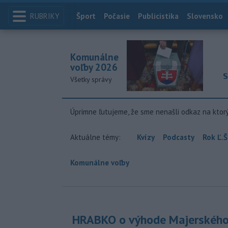
RUBRIKY
Index
Šport
Počasie
Publicistika
Slovensko
Komunálne
voľby 2026
S
Všetky správy
Úprimne ľutujeme, že sme nenašli odkaz na ktor
Aktuálne témy:
Kvízy
Podcasty
Rok Ľ.Š
Komunálne voľby
HRABKO o výhode Majerského