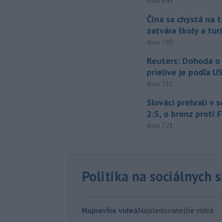
dnes 6:43
Čína sa chystá na t
zatvára školy a tur
dnes 7:03
Reuters: Dohoda 
prielive je podľa 
dnes 7:11
Slováci prehrali v 
2:5, o bronz proti 
dnes 7:21
Politika na sociálnych 
Najnovšie videá
Najsledovanejšie videá