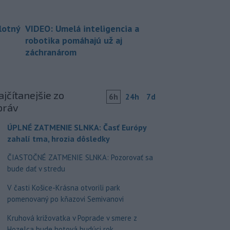
lotný
VIDEO: Umelá inteligencia a
robotika pomáhajú už aj
záchranárom
jčítanejšie zo
6h
24h
7d
práv
ÚPLNÉ ZATMENIE SLNKA: Časť Európy
zahalí tma, hrozia dôsledky
ČIASTOČNÉ ZATMENIE SLNKA: Pozorovať sa
bude dať v stredu
V časti Košice-Krásna otvorili park
pomenovaný po kňazovi Semivanovi
Kruhová križovatka v Poprade v smere z
Hozelca bude hotová budúci rok