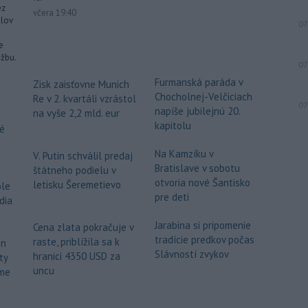
ez
včera 19:40
lov
07
e
užbu.
07
Furmanská paráda v
Zisk zaisťovne Munich
Chocholnej-Velčiciach
Re v 2. kvartáli vzrástol
07
napíše jubilejnú 20.
na vyše 2,2 mld. eur
kapitolu
vé
Na Kamzíku v
V. Putin schválil predaj
Bratislave v sobotu
štátneho podielu v
otvoria nové Šantisko
letisku Šeremetievo
ole
pre deti
udia
Jarabina si pripomenie
Cena zlata pokračuje v
tradície predkov počas
raste, priblížila sa k
ón
Slávností zvykov
hranici 4350 USD za
ty
uncu
me