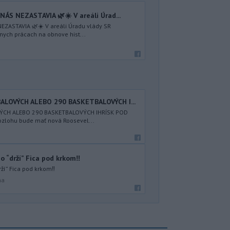
ÁS NEZASTAVIA 🌿☀️ V areáli Úrad...
EZASTAVIA 🌿☀️ V areáli Úradu vlády SR
nych prácach na obnove hist...
ALOVÝCH ALEBO 290 BASKETBALOVÝCH I...
VÝCH ALEBO 290 BASKETBALOVÝCH IHRÍSK POD
zlohu bude mať nová Roosevel...
bo “drží” Fica pod krkom‼️
rží” Fica pod krkom‼️
na