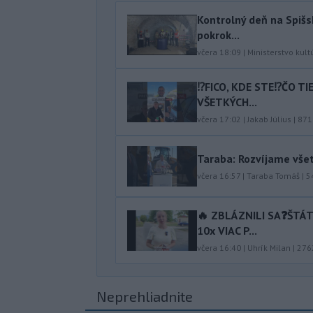
Kontrolný deň na Spišs
pokrok...
včera 18:09
|
Ministerstvo kult
⁉️FICO, KDE STE⁉️ČO T
VŠETKÝCH...
včera 17:02
|
Jakab Július
|
871
Taraba: Rozvíjame vše
včera 16:57
|
Taraba Tomáš
|
5
🔥 ZBLÁZNILI SA❓️ŠTÁ
10x VIAC P...
včera 16:40
|
Uhrík Milan
|
276
Neprehliadnite