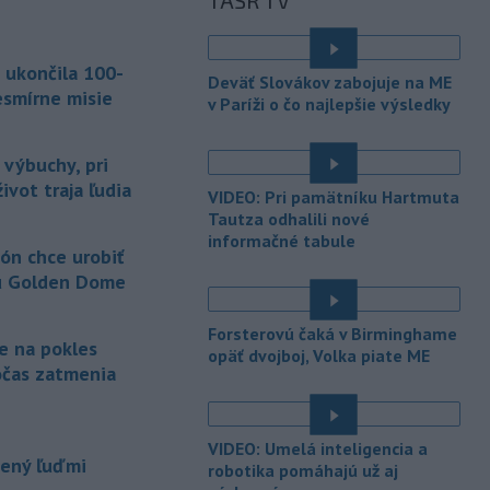
TASR TV
sobotu zatvorili školy a mnohé
turistické
lokality v reakcii na tajfún
Dolphin, ktorý sa blíži k pevnine. TASR
 ukončila 100-
o tom informuje na základe správy
Deväť Slovákov zabojuje na ME
agentúry AP.
esmírne misie
v Paríži o čo najlepšie výsledky
-
Taliansky tenista Matteo
21:30
Arnaldi vypadol na turnaji ATP
 výbuchy, pri
Masters 1000
v Montreale už v 3.
ivot traja ľudia
VIDEO: Pri pamätníku Hartmuta
kole dvojhry.
Tautza odhalili nové
informačné tabule
-
Pri požiari lesného porastu v
20:18
ón chce urobiť
Trstíne v okrese Trnava zasahuje
u Golden Dome
takmer 50 hasičov.
-
Vláda Konžskej
Forsterovú čaká v Birminghame
20:01
je na pokles
demokratickej republiky (KDR) v
opäť dvojboj, Volka piate ME
očas zatmenia
piatok oznámila,
že preverí, či sa v
zásielkach oxidu kobaltnatého
vyvážaných do Číny nachádza urán.
VIDEO: Umelá inteligencia a
pený ľuďmi
-
Senát Spojených štátov v
19:49
robotika pomáhajú už aj
piatok schválil návrh zákona o