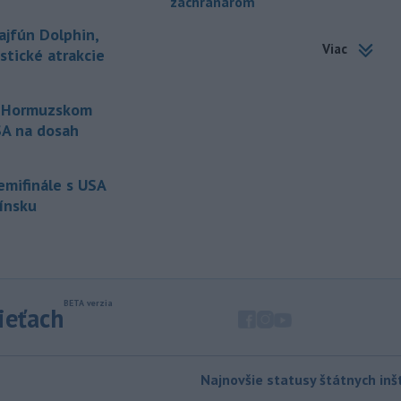
záchranárom
sankciách zameraný na príjmy Ruska z
ajfún Dolphin,
energetického sektora.
Viac
istické atrakcie
-
Slovenská polícia prispela k
16:08
objasneniu prípadu prevádzačstva,
ktorý sa podarilo ukončiť
o Hormuzskom
právoplatným odsúdením páchateľa v
USA na dosah
Maďarsku.
-
Piatkový požiar v
15:21
semifinále s USA
bratislavskej rafinérii Slovnaft je
Fínsku
pod kontrolou.
Príčina jeho vzniku
bude predmetom vyšetrovania. Pre
TASR to potvrdil hovorca rafinérie
Anton Molnár.
-
Ministerstvo kultúry (MK) SR
15:17
sieťach
upraví verziu opatrenia o
podrobnostiach poskytovania dotácií v
pôsobnosti rezortu.
Najnovšie statusy štátnych inšt
-
V bratislavskej rafinérii
14:17