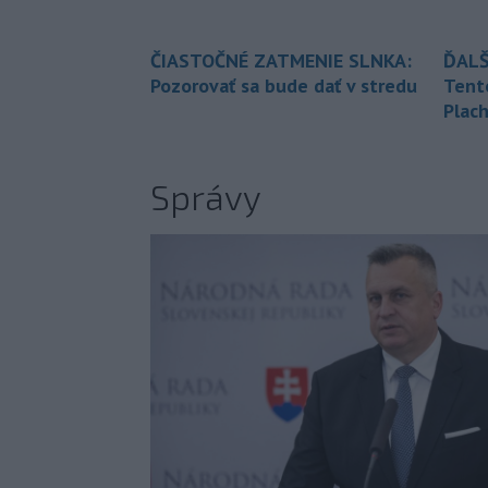
ČIASTOČNÉ ZATMENIE SLNKA:
ĎALŠ
Pozorovať sa bude dať v stredu
Tent
Plach
Správy