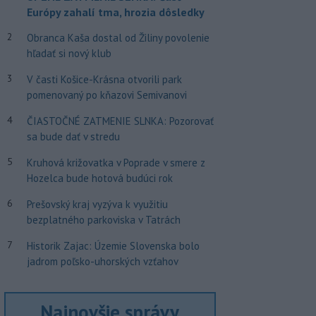
Európy zahalí tma, hrozia dôsledky
2
Obranca Kaša dostal od Žiliny povolenie
hľadať si nový klub
3
V časti Košice-Krásna otvorili park
pomenovaný po kňazovi Semivanovi
4
ČIASTOČNÉ ZATMENIE SLNKA: Pozorovať
sa bude dať v stredu
5
Kruhová križovatka v Poprade v smere z
Hozelca bude hotová budúci rok
6
Prešovský kraj vyzýva k využitiu
bezplatného parkoviska v Tatrách
7
Historik Zajac: Územie Slovenska bolo
jadrom poľsko-uhorských vzťahov
Najnovšie správy