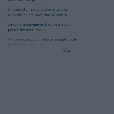
:40
Amazon stojí za obrovskou plynovou
elektrárňou pre nové dátové centrá
:38
Jarabina si pripomenie tradície predkov
počas Slávností zvykov
:17
V Kyjeve sa ozývali výbuchy, pri metropole
prišli o život traja ľudia
Viac