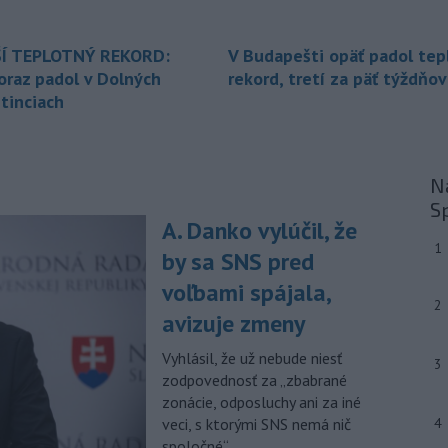
inému národu treba odsúdiť v zárodku.
Na sociálnej sieti to v reakcii na útok
cudzincov v Nitre uviedol prezident
Í TEPLOTNÝ REKORD:
V Budapešti opäť padol tep
SR Peter Pellegrini.
oraz padol v Dolných
rekord, tretí za päť týždňov
tinciach
-
Maďarské Národné
12:26
zhromaždenie môže v utorok 11.
augusta
rozhodnúť o novom
generálnom prokurátorovi, ak
Na
parlament schváli skrátenie jeho
S
šesťmesačnej výpovednej lehoty.
A. Danko vylúčil, že
1
-
Silné búrky vo štvrtok
12:00
by sa SNS pred
vyvolali v hornatých oblastiach
voľbami spájala,
západného
Rakúska povodne a
2
zosuvy pôdy.
avizuje zmeny
-
Slovenský
11:51
Vyhlásil, že už nebude niesť
3
hydrometeorologický ústav (SHMÚ)
zodpovednosť za „zbabrané
varuje v piatok
pred búrkami vo
zonácie, odposluchy ani za iné
viacerých okresoch stredného a
veci, s ktorými SNS nemá nič
4
východného Slovenska. Vydal preto
spoločné“.