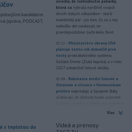
uviedla, že rozhodnutie pekárky,
ličov
ktorá sa
vybrala navštíviť svojich
dvoch stálych zákazníkov - starší
jsilnejšími kandidátmi
manželský pár - po tom, čo sa u nej
ová (správa, PODCAST,
niekoľko dní neukázali, im
pravdepodobne zachránilo život.
-
Ministerstvo obrany USA
07:12
plánuje tento rok dokončiť prvé
testy
protiraketového systému
Golden Dome (Zlatá kupola) a v roku
2027 uskutočniť letové skúšky.
-
Rokovania medzi Iránom a
07:09
Ománom o situácii v Hormuzskom
prielive
napredujú a Spojené štáty
očakávajú, že dohoda bude uzavretá
čoskoro, uviedol v piatok pre agentúru
Reuters nemenovaný americký
Viac
predstaviteľ, píše TASR.
Videá a prenosy
á s teplotou do
-
Úrady vo východnej Číne v
07:01