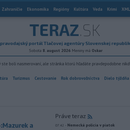
Zahraničie
Ekonomika
Regióny
Kultúra
Veda
Krimi
XML
TERAZ
.SK
pravodajský portál Tlačovej agentúry Slovenskej republi
Sobota
8. august 2026
Meniny má
Oskar
ý ste boli nasmerovaní, ale stránka ktorú hľadáte pravdepodobne nikd
túra
Turizmus
Cestovanie
Rok dobrovoľníctva
Dielo týždňa
Práve teraz
:Mazurek a
-
Nemecká polícia v piatok
07:42