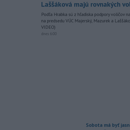
Laššáková majú rovnakých vo
Podľa Hrabka sú z hľadiska podpory voličov na
na predsedu VÚC Majerský, Mazurek a Laššák
VIDEO)
dnes 6:00
Sobota má byť jasn