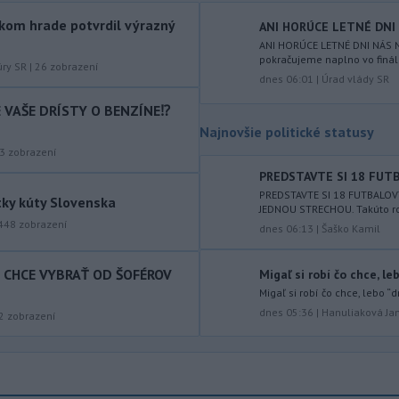
Slovnaft horí uskladnený ropný
kom hrade potvrdil výrazný
ANI HORÚCE LETNÉ DNI N
produkt.
TASR o tom informovala
ANI HORÚCE LETNÉ DNI NÁS N
rafinéria s tým, že obyvateľom nehrozí
pokračujeme naplno vo finál
nebezpečenstvo.
úry SR
|
26
zobrazení
dnes 06:01
|
Úrad vlády SR
-
Jedným zo zdravotných rizík
13:50
IE VAŠE DRÍSTY O BENZÍNE⁉️
na festivale môže byť vyššia
Najnovšie politické statusy
úroveň
hluku. Je preto dobré držať sa
3
zobrazení
ďalej od reproduktorov, používať
chrániče sluchu či dodržiavať
PREDSTAVTE SI 18 FUTB
prestávky.
PREDSTAVTE SI 18 FUTBALO
tky kúty Slovenska
JEDNOU STRECHOU. Takúto ro
448
zobrazení
-
Podporu kandidatúre
12:49
dnes 06:13
|
Šaško Kamil
Slovenskej republiky na nestále
členstvo
v Bezpečnostnej rade
T CHCE VYBRAŤ OD ŠOFÉROV
Migaľ si robí čo chce, le
Organizácie Spojených národov (OSN)
Migaľ si robí čo chce, lebo “d
na roky 2028 až 2029 písomne
dnes 05:36
|
Hanuliaková Ja
2
zobrazení
vyjadrilo už 123 zo 193 členských
štátov OSN.
-
Násilie páchané pre rasovú
12:31
nenávisť alebo pre príslušnosť k