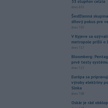
33 stupňov celzia
dnes 6:55
Šesťčlenná skupina
dňový pokus pre v
dnes 7:05
V Kyjeve sa ozývali
metropole prišli o ž
dnes 7:17
Bloomberg: Pentag
prvé testy systém
dnes 7:15
Európa sa pripravu
výroby elektriny p
Slnka
dnes 7:08
Oskár je rád obklo