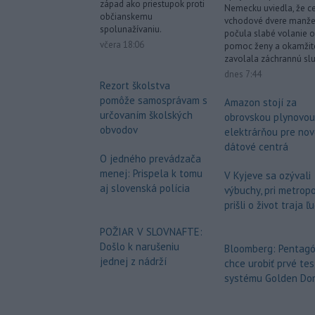
západ ako priestupok proti
Nemecku uviedla, že c
občianskemu
vchodové dvere manže
spolunažívaniu.
počula slabé volanie o
včera 18:06
pomoc ženy a okamžit
zavolala záchrannú sl
dnes 7:44
Rezort školstva
pomôže samosprávam s
Amazon stojí za
určovaním školských
obrovskou plynovou
obvodov
elektrárňou pre no
dátové centrá
O jedného prevádzača
menej: Prispela k tomu
V Kyjeve sa ozývali
aj slovenská polícia
výbuchy, pri metrop
prišli o život traja ľ
POŽIAR V SLOVNAFTE:
Došlo k narušeniu
Bloomberg: Pentag
jednej z nádrží
chce urobiť prvé tes
systému Golden Do