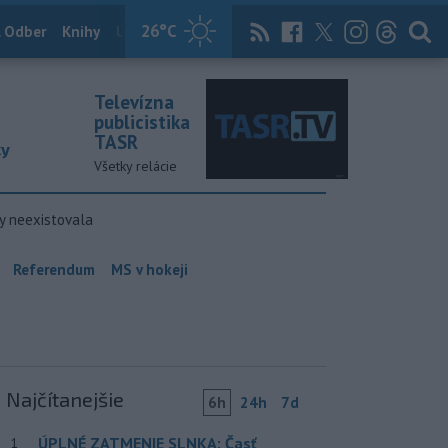
26
°C
 Odber
Knihy
Útulkovo
Magazín
News Now
Archív
TASR
Televízna
publicistika
TASR
ky
Všetky relácie
y neexistovala
Referendum
MS v hokeji
Najčítanejšie
6h
24h
7d
ÚPLNÉ ZATMENIE SLNKA: Časť
1