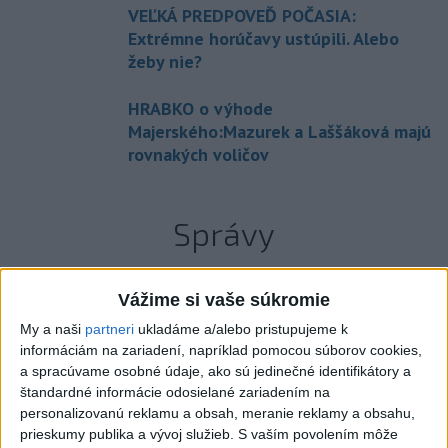
VEĽKÁ PREDPOVEĎ POČASIA:
Extrémne horúčavy ustúpili. Alebo
žeby nie?
HRABKO o výhode
Majerského:Mazurek a Laššáková majú
rovnakých voličov
Správy
Vážime si vaše súkromie
My a naši
partneri
ukladáme a/alebo pristupujeme k
informáciám na zariadení, napríklad pomocou súborov cookies,
a spracúvame osobné údaje, ako sú jedinečné identifikátory a
štandardné informácie odosielané zariadením na
personalizovanú reklamu a obsah, meranie reklamy a obsahu,
prieskumy publika a vývoj služieb.
S vaším povolením môže