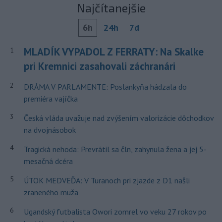
Najčítanejšie
6h
24h
7d
MLADÍK VYPADOL Z FERRATY: Na Skalke
1
pri Kremnici zasahovali záchranári
2
DRÁMA V PARLAMENTE: Poslankyňa hádzala do
premiéra vajíčka
3
Česká vláda uvažuje nad zvýšením valorizácie dôchodkov
na dvojnásobok
4
Tragická nehoda: Prevrátil sa čln, zahynula žena a jej 5-
mesačná dcéra
5
ÚTOK MEDVEĎA: V Turanoch pri zjazde z D1 našli
zraneného muža
6
Ugandský futbalista Owori zomrel vo veku 27 rokov po