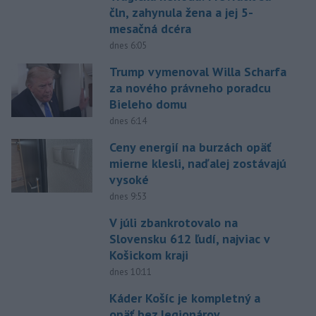
čln, zahynula žena a jej 5-
mesačná dcéra
dnes 6:05
Trump vymenoval Willa Scharfa
za nového právneho poradcu
Bieleho domu
dnes 6:14
Ceny energií na burzách opäť
mierne klesli, naďalej zostávajú
vysoké
dnes 9:53
V júli zbankrotovalo na
Slovensku 612 ľudí, najviac v
Košickom kraji
dnes 10:11
Káder Košíc je kompletný a
opäť bez legionárov