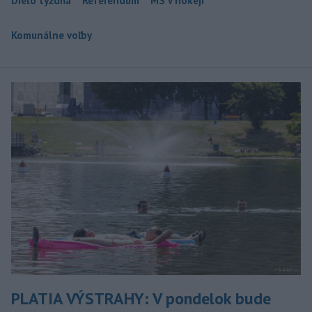
Dielo týždňa
Referendum
MS v hokeji
Komunálne voľby
PLATIA VÝSTRAHY: V pondelok bude