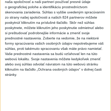
naša spoločnosť a naši partneri používať presné údaje
o geografickej polohe a identifikáciu prostredníctvom
skenovania zariadenia. Súhlas s vyššie uvedeným spracúvaním
zo strany našej spoločnosti a našich 824 partnerov môžete
poskytnúť kliknutím na príslušné tlačidlo. Skôr než súhlas
poskytnete, môžete kliknutím jeho poskytnutie odmietnuť alebo
si preštudovať podrobnejšie informácie a zmeniť svoje
prednostné nastavenia.
Zoberte na vedomie, že na niektoré
Analytici NBS: Ekonomika eurozóny
formy spracúvania vašich osobných údajov nepotrebujeme váš
súhlas, proti takémuto spracovaniu však máte právo namietať.
odoláva konfliktu, riziká nezmizli
Vaše prednostné nastavenia sa budú vzťahovať len na túto
webovú lokalitu. Svoje nastavenia môžete kedykoľvek zmeniť
Počas uplynulých dvoch mesiacov sa ekonomické prostredie v
alebo svoj súhlas odvolať návratom na túto webovú stránku
eurozóne zmenilo hneď dvakrát.
kliknutím na tlačidlo „Ochrana osobných údajov“ v dolnej časti
dnes 9:57
stránky.
Slovensko
Kríž: Reforma vzdelávania bola a je
potrebná, pretože sa zmenil svet
dnes 10:21