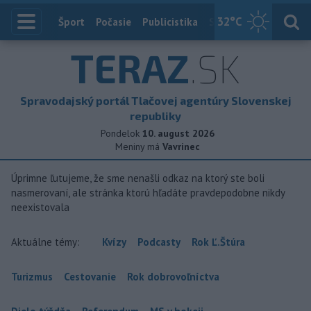
32
°C
Index
Šport
Počasie
Publicistika
Slovensko
Zahranič
TERAZ
.SK
Spravodajský portál Tlačovej agentúry Slovenskej
republiky
Pondelok
10. august 2026
Meniny má
Vavrinec
Úprimne ľutujeme, že sme nenašli odkaz na ktorý ste boli
nasmerovaní, ale stránka ktorú hľadáte pravdepodobne nikdy
neexistovala
Aktuálne témy:
Kvízy
Podcasty
Rok Ľ.Štúra
Turizmus
Cestovanie
Rok dobrovoľníctva