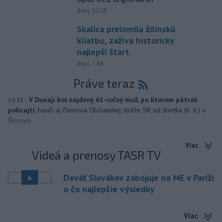
dnes 10:28
Skalica prelomila žilinskú
kliatbu, zažíva historicky
najlepší štart
dnes 7:44
Práve teraz
-
V Dunaji bol nájdený 61-ročný muž, po ktorom pátrali
10:33
policajti,
hasiči aj členovia Občianskej stráže SR od štvrtka (6. 8.) v
Štúrove.
Viac
Videá a prenosy TASR TV
Deväť Slovákov zabojuje na ME v Paríži
o čo najlepšie výsledky
Viac