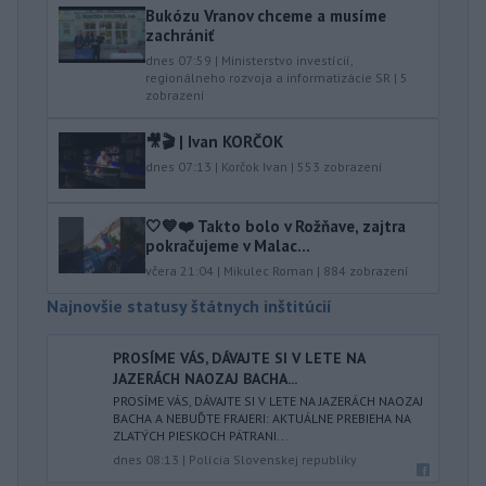
Bukózu Vranov chceme a musíme
zachrániť
dnes 07:59
|
Ministerstvo investícií,
regionálneho rozvoja a informatizácie SR
|
5
zobrazení
🎥🎬 | Ivan KORČOK
dnes 07:13
|
Korčok Ivan
|
553
zobrazení
🤍💙❤️ Takto bolo v Rožňave, zajtra
pokračujeme v Malac...
včera 21:04
|
Mikulec Roman
|
884
zobrazení
Najnovšie statusy štátnych inštitúcií
PROSÍME VÁS, DÁVAJTE SI V LETE NA
JAZERÁCH NAOZAJ BACHA...
PROSÍME VÁS, DÁVAJTE SI V LETE NA JAZERÁCH NAOZAJ
BACHA A NEBUĎTE FRAJERI: AKTUÁLNE PREBIEHA NA
ZLATÝCH PIESKOCH PÁTRANI...
dnes 08:13
|
Polícia Slovenskej republiky