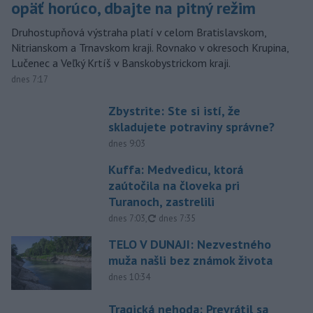
opäť horúco, dbajte na pitný režim
Druhostupňová výstraha platí v celom Bratislavskom,
Nitrianskom a Trnavskom kraji. Rovnako v okresoch Krupina,
Lučenec a Veľký Krtíš v Banskobystrickom kraji.
dnes 7:17
Zbystrite: Ste si istí, že
skladujete potraviny správne?
dnes 9:03
Kuffa: Medvedicu, ktorá
zaútočila na človeka pri
Turanoch, zastrelili
aktualizované
dnes 7:03
,
dnes 7:35
TELO V DUNAJI: Nezvestného
muža našli bez známok života
dnes 10:34
Tragická nehoda: Prevrátil sa