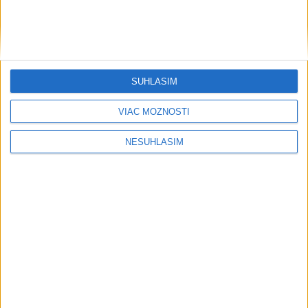
SÚHLASÍM
VIAC MOŽNOSTÍ
....
NESÚHLASÍM