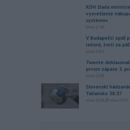
KDH žiada ministra
vysvetlenie nákup
systémov
včera 17:40
V Budapešti opäť p
rekord, tretí za pä
včera 19:15
Twente deklasoval
prvom zápase 3. pr
včera 22:03
Slovenskí hádzanár
Taliansko 38:37
aktualizovan
včera 16:28
,
včera 19:55