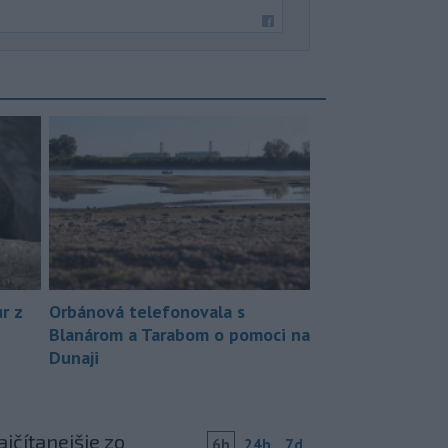
r z
Orbánová telefonovala s
Blanárom a Tarabom o pomoci na
Dunaji
jčítanejšie zo
6h
24h
7d