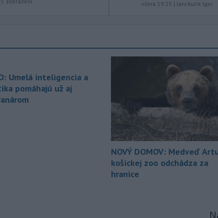
vládnej strany Tisza rozhodne
75
zobrazení
včera 19:25
|
Janckulík Igor
zákonodarný zbor o novej hlave štátu
na budúci utorok.
-
Európska komisia (EK) sa
13:31
pripravuje na možné dôsledky
úplného
zatmenia Slnka na výrobu
elektriny v Európskej únii.
O: Umelá inteligencia a
tika pomáhajú už aj
-
Vlastníctvo a správa lesov v
13:24
štyroch národných parkoch (NP),
ranárom
ktoré začiatkom júla prešli zonáciou,
plne prechádza pod národné parky.
-
Hasiči aj vo štvrtok
12:57
pokračujú v boji s rozsiahlymi
NOVÝ DOMOV: Medveď Artu
lesnými požiarmi
na západnom
košickej zoo odchádza za
Balkáne, kde v týchto dňoch horúčavy
hranice
dosahujú až 40 stupňov Celzia.
-
Nemecký súd vo štvrtok
12:12
udelil doživotný trest Afgancovi,
Na
ktorý
minulý rok autom vrazil do davu