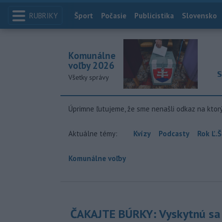
RUBRIKY
Index
Šport
Počasie
Publicistika
Slovensko
Komunálne
voľby 2026
S
Všetky správy
Úprimne ľutujeme, že sme nenašli odkaz na ktor
Aktuálne témy:
Kvízy
Podcasty
Rok Ľ.Š
Komunálne voľby
ČAKAJTE BÚRKY: Vyskytnú sa 