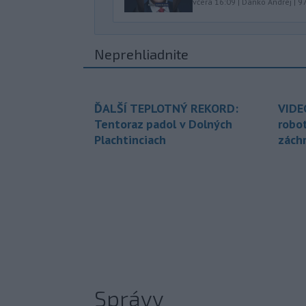
včera 16:09
|
Danko Andrej
|
9
Neprehliadnite
ĎALŠÍ TEPLOTNÝ REKORD:
VIDE
Tentoraz padol v Dolných
robo
Plachtinciach
zách
Správy