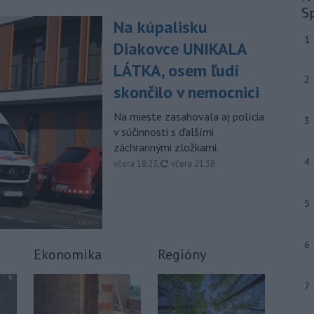
S
ľudí v Mníchove a zabil dvojročné
Na kúpalisku
dievča a jej 37-ročnú matku.
1
Diakovce UNIKALA
-
Severná Kórea vo štvrtok
11:29
LÁTKA, osem ľudí
odpálila najmenej jeden
2
neidentifikovaný
projektil smerom k
skončilo v nemocnici
Japonskému moru, uviedla
juhokórejská armáda.
Na mieste zasahovala aj polícia
3
v súčinnosti s ďalšími
-
Island si v prípade obnovenia
10:31
záchrannými zložkami.
rokovaní o vstupe do Európskej
4
aktualizované
včera 18:23
,
včera 21:38
únie chce zachovať suverénnu
kontrolu nad všetkým rybolovom.
5
-
Väčšina Poliakov po roku vo
09:52
funkcii hodnotí pôsobenie
prezidenta Karola Nawrockého
6
pozitívne.
Ekonomika
Regióny
Viac >
7