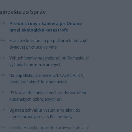
ajnovšie
zo Správ
Pre únik ropy z tankera pri Ománe
:59
hrozí ekologická katastrofa
:44
Francúzski vinári sa po požiaroch obávajú
dymovej príchute vo víne
:42
Výbuch bomby nastraženej pri Damasku si
vyžiadal obete a zranených
:38
Na kúpalisku Diakovce UNIKALA LÁTKA,
osem ľudí skončilo v nemocnici
:31
USA zaviedli sankcie voči predstaviteľom
kubánskych ozbrojených síl
:49
Uganda schválila vyslanie vojakov do
medzinárodných síl v Pásme Gazy
:46
Letisko v Lipsku poprelo správy o munícii v