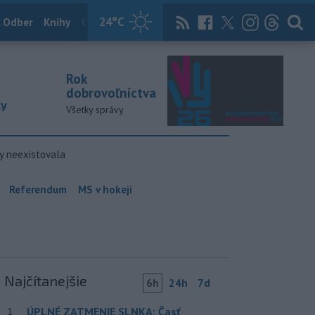
24
°C
 Odber
Knihy
Útulkovo
Magazín
News Now
Archív
TASR
Rok
dobrovoľníctva
ky
Všetky správy
y neexistovala
Referendum
MS v hokeji
Najčítanejšie
6h
24h
7d
ÚPLNÉ ZATMENIE SLNKA: Časť
1