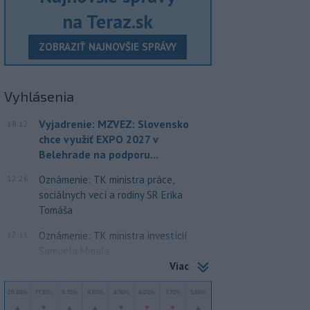
na Teraz.sk
ZOBRAZIŤ NAJNOVŠIE SPRÁVY
Vyhlásenia
Vyjadrenie: MZVEZ: Slovensko
18:12
chce využiť EXPO 2027 v
Belehrade na podporu...
12:26
Oznámenie: TK ministra práce,
sociálnych vecí a rodiny SR Erika
Tomáša
12:11
Oznámenie: TK ministra investícií
Samuela Migaľa
Viac