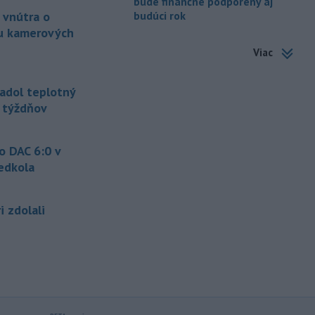
bude finančne podporený aj
amerického Senátu vo
štvrtok
 vnútra o
budúci rok
označil lekára Anthonyho Fauciho za
u kamerových
osobu brániacu vyšetrovacím
Viac
právomociam Kongresu.
-
Jemenskí povstalci húsíovia
17:14
adol teplotný
vo štvrtok pri raketových a
ť týždňov
dronových
útokoch zabili najmenej 38
príslušníkov vládnych síl a ďalších 29
zranili, uviedli pre agentúru AFP
o DAC 6:0 v
zdroje zo zdravotníckych služieb.
edkola
-
Európska komisia (EK)
16:35
monitoruje situáciu a posudzuje
i zdolali
všetky
vznesené obavy týkajúce sa
vládnych uznesení k zonáciám
národných parkov. Zároveň posudzuje
é
ôsmu žiadosť o platbu z plánu
obnovy.
-
Počas minulotýždňového
15:44
prekročenia hranice desaťtisícov