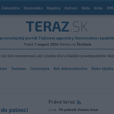
Zahraničie
Ekonomika
Regióny
Kultúra
Veda
Krimi
XML
TERAZ
.SK
pravodajský portál Tlačovej agentúry Slovenskej republi
Piatok
7. august 2026
Meniny má
Štefánia
ý ste boli nasmerovaní, ale stránka ktorú hľadáte pravdepodobne nikd
túra
Turizmus
Cestovanie
Rok dobrovoľníctva
Dielo týždňa
Práve teraz
do polnoci
-
Pri pobreží Ománu hrozí
21:58