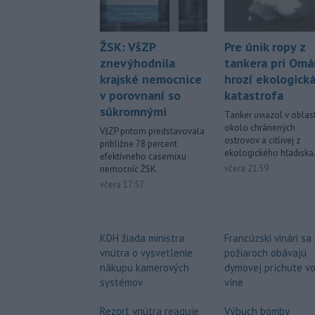
Pre únik ropy z
ŽSK: VšZP
tankera pri Om
znevýhodnila
hrozí ekologick
krajské nemocnice
katastrofa
v porovnaní so
súkromnými
Tanker uviazol v oblast
okolo chránených
VšZP pritom predstavovala
ostrovov a citlivej z
približne 78 percent
ekologického hľadiska
efektívneho casemixu
včera 21:59
nemocníc ŽSK.
včera 17:57
Francúzski vinári sa
KDH žiada ministra
požiaroch obávajú
vnútra o vysvetlenie
dymovej príchute v
nákupu kamerových
víne
systémov
Výbuch bomby
Rezort vnútra reaguje