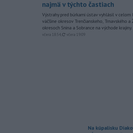
najmä v týchto častiach
Výstrahy pred búrkami ústav vyhlásil v celom 
väčšine okresov Trenčianskeho, Trnavského a Ž
okresoch Snina a Sobrance na východe krajiny.
aktualizované
včera 18:54
,
včera 19:09
Na kúpalisku Diak