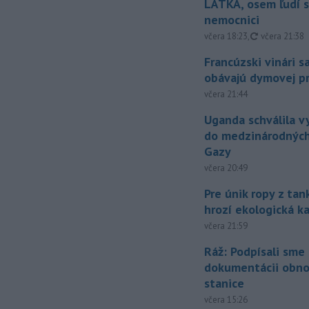
LÁTKA, osem ľudí s
nemocnici
aktualizovan
včera 18:23
,
včera 21:38
Francúzski vinári s
obávajú dymovej pr
včera 21:44
Uganda schválila v
do medzinárodných
Gazy
včera 20:49
Pre únik ropy z ta
hrozí ekologická k
včera 21:59
Ráž: Podpísali sme
dokumentácii obno
stanice
včera 15:26