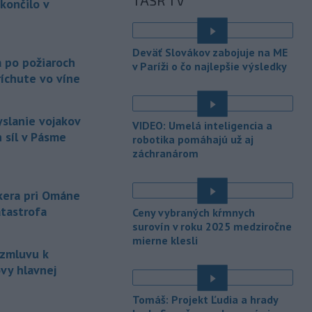
TASR TV
prezidentovi
Medzinárodnej
končilo v
futbalovej federácie (FIFA) Giannimu
Infantinovi, ktorý je pod paľbou kritiky
é
po jeho neúspešnom pláne.
Deväť Slovákov zabojuje na ME
a po požiaroch
v Paríži o čo najlepšie výsledky
-
Vo štvrtok do polnoci treba
18:54
íchute vo víne
najmä na západe a severozápade
Slovenska počítať s búrkami.
Slovenský hydrometeorologický ústav
yslanie vojakov
VIDEO: Umelá inteligencia a
(SHMÚ) vydal výstrahy prvého stupňa.
 síl v Pásme
robotika pomáhajú už aj
Platia aj v okresoch Snina a Sobrance.
záchranárom
-
Polícia v súčinnosti s ďalšími
18:19
záchrannými zložkami zasahuje
na
nkera pri Ománe
termálnom kúpalisku v Diakovciach.
atastrofa
Ceny vybraných kŕmnych
-
V dunajských prístavoch v
surovín v roku 2025 medziročne
17:36
mierne klesli
Bratislave, Komárne a Štúrove v
 zmluvu k
prvom
polroku 2026 zaznamenali
vy hlavnej
spolu 1827 pristátí osobných
kajutových a výletných plavidiel.
Tomáš: Projekt Ľudia a hrady
-
Republikánmi ovládaný výbor
17:28