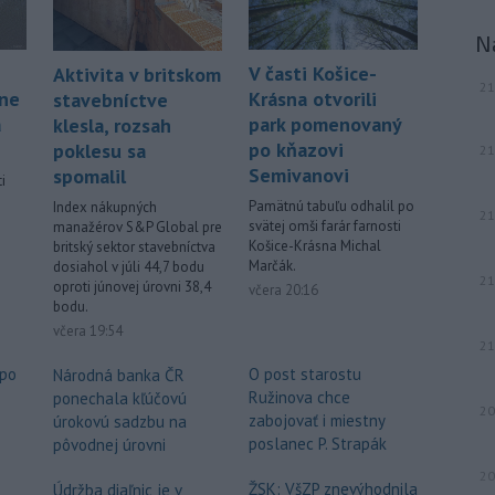
N
V časti Košice-
Aktivita v britskom
21
áne
Krásna otvorili
stavebníctve
á
park pomenovaný
klesla, rozsah
po kňazovi
poklesu sa
21
Semivanovi
spomalil
i
Pamätnú tabuľu odhalil po
Index nákupných
21
svätej omši farár farnosti
manažérov S&P Global pre
.
Košice-Krásna Michal
britský sektor stavebníctva
Marčák.
dosiahol v júli 44,7 bodu
21
oproti júnovej úrovni 38,4
včera 20:16
bodu.
včera 19:54
21
 po
O post starostu
Národná banka ČR
Ružinova chce
ponechala kľúčovú
20
o
zabojovať i miestny
úrokovú sadzbu na
poslanec P. Strapák
pôvodnej úrovni
20
ŽSK: VšZP znevýhodnila
Údržba diaľnic je v