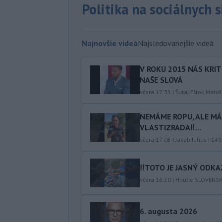
Politika na sociálnych 
Najnovšie videá
Najsledovanejšie videá
V ROKU 2015 NÁS KRIT
NAŠE SLOVÁ
včera 17:35
|
Šutaj Eštok Matúš
NEMÁME ROPU, ALE MÁM
VLASTIZRADA‼️...
včera 17:05
|
Jakab Július
|
149
‼️TOTO JE JASNÝ ODKAZ
včera 16:20
|
Hnutie SLOVENS
6. augusta 2026