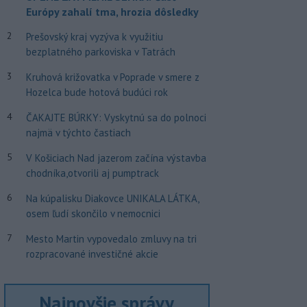
Európy zahalí tma, hrozia dôsledky
2
Prešovský kraj vyzýva k využitiu
bezplatného parkoviska v Tatrách
3
Kruhová križovatka v Poprade v smere z
Hozelca bude hotová budúci rok
4
ČAKAJTE BÚRKY: Vyskytnú sa do polnoci
najmä v týchto častiach
5
V Košiciach Nad jazerom začína výstavba
chodníka,otvorili aj pumptrack
6
Na kúpalisku Diakovce UNIKALA LÁTKA,
osem ľudí skončilo v nemocnici
7
Mesto Martin vypovedalo zmluvy na tri
rozpracované investičné akcie
Najnovšie správy