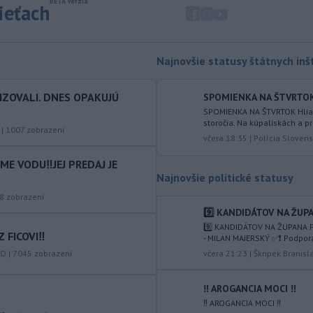
sieťach
nelegálnych migrantov z Maroka do
španielskej exklávy Ceuta zomrelo
približne 100 ľudí, oznámil vo štvrtok
tamojší starosta Juan Jesús Vivas v
Najnovšie statusy štátnych inšt
Európskom parlamente.
IZOVALI. DNES OPAKUJÚ
-
Meteorológovia zo
SPOMIENKA NA ŠTVRTOK Hl
15:25
Slovenského
SPOMIENKA NA ŠTVRTOK Hliadk
storočia. Na kúpaliskách a pr
hydrometeorologického ústavu
|
1007
zobrazení
včera 18:35
|
Polícia Slovens
(SHMÚ) vo štvrtok opäť zaznamenali
nový absolútny rekord teploty
E VODU‼️JEJ PREDAJ JE
vzduchu. V Dolných Plachtinciach v
Najnovšie politické statusy
okrese Veľký Krtíš dosiahla teplota
8
zobrazení
popoludní 42 stupňov Celzia.
9️⃣ KANDIDÁTOV NA ŽUPA
-
Podpredsedníčka
13:41
9️⃣ KANDIDÁTOV NA ŽUPANA P
 FICOVI‼️
- MILAN MAJERSKÝ ✅️❗️ Podpor
vykonávajúca funkciu predsedu
KO
|
7045
zobrazení
maďarského
Národného
včera 21:23
|
Škripek Branisl
zhromaždenia Anikó Hallerová
Nagyová vo štvrtok oznámila, že v
‼️ AROGANCIA MOCI ‼️
súlade s návrhom poslaneckého klubu
‼️ AROGANCIA MOCI ‼️