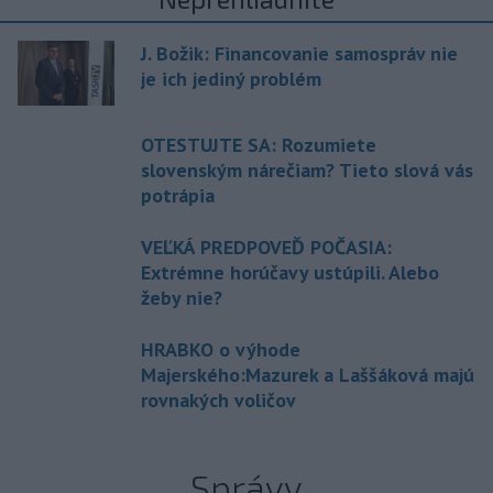
J. Božik: Financovanie samospráv nie
je ich jediný problém
OTESTUJTE SA: Rozumiete
slovenským nárečiam? Tieto slová vás
potrápia
VEĽKÁ PREDPOVEĎ POČASIA:
Extrémne horúčavy ustúpili. Alebo
žeby nie?
HRABKO o výhode
Majerského:Mazurek a Laššáková majú
rovnakých voličov
Správy