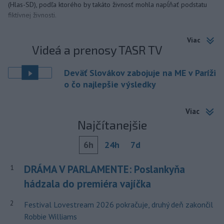
(Hlas-SD), podľa ktorého by takáto živnosť mohla napĺňať podstatu
fiktívnej živnosti.
Viac
Videá a prenosy TASR TV
Deväť Slovákov zabojuje na ME v Paríži
o čo najlepšie výsledky
Viac
Najčítanejšie
6h
24h
7d
DRÁMA V PARLAMENTE: Poslankyňa
1
hádzala do premiéra vajíčka
2
Festival Lovestream 2026 pokračuje, druhý deň zakončil
Robbie Williams