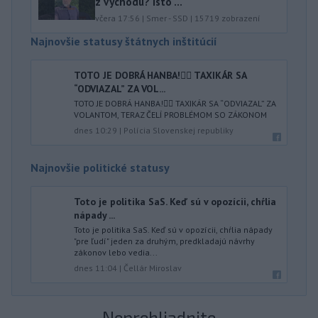
z východu? Isto ...
včera 17:56
|
Smer - SSD
|
15719
zobrazení
Najnovšie statusy štátnych inštitúcií
TOTO JE DOBRÁ HANBA!🤦‍♂️ TAXIKÁR SA
“ODVIAZAL” ZA VOL...
TOTO JE DOBRÁ HANBA!🤦‍♂️ TAXIKÁR SA “ODVIAZAL” ZA
VOLANTOM, TERAZ ČELÍ PROBLÉMOM SO ZÁKONOM
dnes 10:29
|
Polícia Slovenskej republiky
Najnovšie politické statusy
Toto je politika SaS. Keď sú v opozícii, chŕlia
nápady ...
Toto je politika SaS. Keď sú v opozícii, chŕlia nápady
"pre ľudí" jeden za druhým, predkladajú návrhy
zákonov lebo vedia...
dnes 11:04
|
Čellár Miroslav
Neprehliadnite