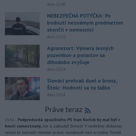
dnes 11:40
NEBEZPEČNÁ POTÝČKA: Po
bodnutí neznámym predmetom
skončil v nemocnici
dnes 12:10
Agrorezort: Výmera lesných
pozemkov a porastov sa
dlhodobo zvyšuje
dnes 10:24
Slováci prehrali duel o bronz,
Štolc: Hodnotí sa to ťažko
dnes 10:18
Práve teraz
-
Podpredseda opozičného PS Ivan Korčok by mal byť v
13:56
hnutí zamestnaný,
nie si zakladať živnosť. V nedeľnej diskusnej
relácii to naznačil minister práce, sociálnych vecí a rodiny Tomáš