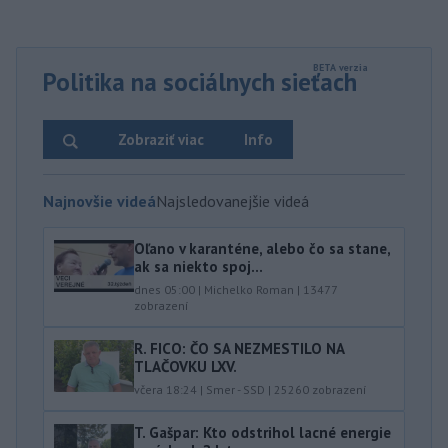
Politika na sociálnych sieťach
Zobraziť viac
Info
Najnovšie videá
Najsledovanejšie videá
Oľano v karanténe, alebo čo sa stane,
ak sa niekto spoj...
dnes 05:00
|
Michelko Roman
|
13477
zobrazení
R. FICO: ČO SA NEZMESTILO NA
TLAČOVKU LXV.
včera 18:24
|
Smer - SSD
|
25260
zobrazení
T. Gašpar: Kto odstrihol lacné energie