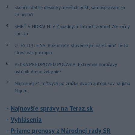
3
Skončili ďalšie desiatky menších pôšt, samosprávam sa
to nepáči
4
SMRŤ V HORÁCH: V Západných Tatrách zomrel 76-ročný
turista
5
OTESTUJTE SA: Rozumiete slovenským nárečiam? Tieto
slová vás potrápia
6
VEĽKÁ PREDPOVEĎ POČASIA: Extrémne horúčavy
ustúpili. Alebo žeby nie?
7
Najmenej 21 mŕtvych po zrážke dvoch autobusov na juhu
Nigeru
Najnovšie správy na Teraz.sk
Vyhlásenia
Priame prenosy z Národnej rady SR