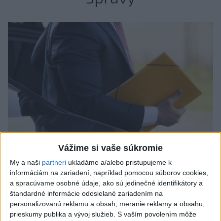
Vážime si vaše súkromie
Odborník: Rozlišovanie medzi
My a naši
partneri
ukladáme a/alebo pristupujeme k
informáciám na zariadení, napríklad pomocou súborov cookies,
investíciami vás ochráni pred podvodmi
a spracúvame osobné údaje, ako sú jedinečné identifikátory a
štandardné informácie odosielané zariadením na
Poukázal na to, že podvodníci prispôsobujú názvy produktov
personalizovanú reklamu a obsah, meranie reklamy a obsahu,
aj príbehy tomu, čo práve priťahuje pozornosť.
prieskumy publika a vývoj služieb.
S vaším povolením môže
dnes 9:38