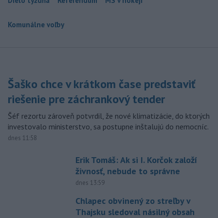
Dielo týždňa
Referendum
MS v hokeji
Komunálne voľby
Šaško chce v krátkom čase predstaviť
riešenie pre záchrankový tender
Šéf rezortu zároveň potvrdil, že nové klimatizácie, do ktorých
investovalo ministerstvo, sa postupne inštalujú do nemocníc.
dnes 11:58
Erik Tomáš: Ak si I. Korčok založí
živnosť, nebude to správne
dnes 13:59
Chlapec obvinený zo streľby v
Thajsku sledoval násilný obsah