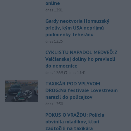
online
dnes 12:01
Gardy neotvoria Hormuzský
prieliv, kým USA neprijmú
podmienky Teheránu
dnes 12:25
CYKLISTU NAPADOL MEDVEĎ:Z
Valčianskej doliny ho previezli
do nemocnice
aktualizované
dnes 12:59
,
dnes 13:41
TAXIKÁR POD VPLYVOM
DROG:Na festivale Lovestream
narazil do policajtov
dnes 12:30
POKUS O VRAŽDU: Polícia
obvinila mladíkov, ktorí
zaútočili na taxikára