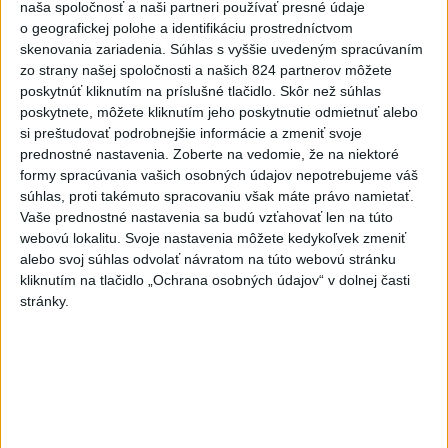
naša spoločnosť a naši partneri používať presné údaje
o geografickej polohe a identifikáciu prostredníctvom
Slovensko
skenovania zariadenia. Súhlas s vyššie uvedeným spracúvaním
zo strany našej spoločnosti a našich 824 partnerov môžete
Erik Tomáš: Ak si I. Korčok založí
poskytnúť kliknutím na príslušné tlačidlo. Skôr než súhlas
živnosť, nebude to správne
poskytnete, môžete kliknutím jeho poskytnutie odmietnuť alebo
dnes 13:59
si preštudovať podrobnejšie informácie a zmeniť svoje
prednostné nastavenia.
Zoberte na vedomie, že na niektoré
formy spracúvania vašich osobných údajov nepotrebujeme váš
Aktuálne je dočasne zatvorených 63 pôšt, všetky majú
súhlas, proti takémuto spracovaniu však máte právo namietať.
otvoriť do 30.9.
Vaše prednostné nastavenia sa budú vzťahovať len na túto
webovú lokalitu. Svoje nastavenia môžete kedykoľvek zmeniť
Šaško chce v krátkom čase predstaviť riešenie pre
alebo svoj súhlas odvolať návratom na túto webovú stránku
záchrankový tender
kliknutím na tlačidlo „Ochrana osobných údajov“ v dolnej časti
stránky.
Kandidovať môžu aj nezávislí, potrebujú vyzbierať podpisy od
občanov
Zahraničie
Netanjahu: Izrael odmietol plán Rady