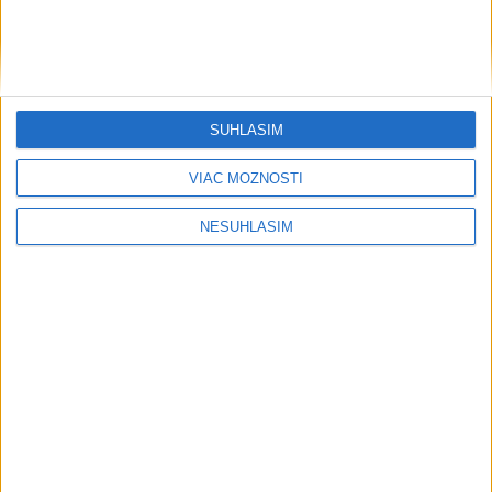
SÚHLASÍM
VIAC MOŽNOSTÍ
NESÚHLASÍM
....