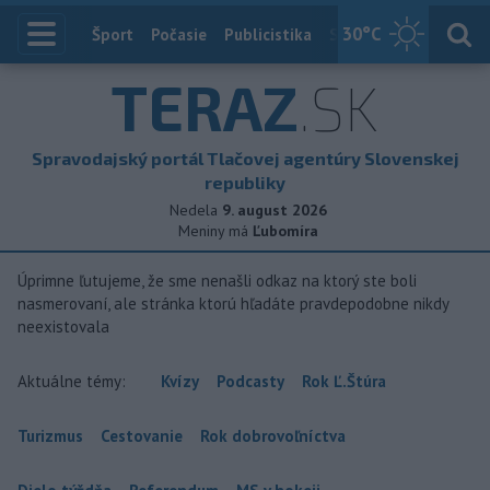
30
°C
Index
Šport
Počasie
Publicistika
Slovensko
Zahranič
TERAZ
.SK
Spravodajský portál Tlačovej agentúry Slovenskej
republiky
Nedela
9. august 2026
Meniny má
Ľubomíra
Úprimne ľutujeme, že sme nenašli odkaz na ktorý ste boli
nasmerovaní, ale stránka ktorú hľadáte pravdepodobne nikdy
neexistovala
Aktuálne témy:
Kvízy
Podcasty
Rok Ľ.Štúra
Turizmus
Cestovanie
Rok dobrovoľníctva