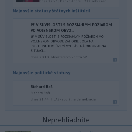
dnes 17:53
|
Danko Andrej
|
212
zobrazení
Najnovšie statusy štátnych inštitúcií
🚨 V SÚVISLOSTI S ROZSIAHLYM POŽIAROM
VO VOJENSKOM OBVO...
🚨 V SÚVISLOSTI S ROZSIAHLYM POŽIAROM VO
VOJENSKOM OBVODE ZÁHORIE BOLA NA
POSTIHNUTOM ÚZEMÍ VYHLÁSENÁ MIMORIADNA
SITUÁCI...
dnes 20:10
|
Ministerstvo vnútra SR
Najnovšie politické statusy
Richard Raši
Richard Raši
dnes 21:44
|
HLAS - sociálna demokracia
Neprehliadnite