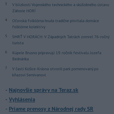
3
V blízkosti Vojenského technického a skúšobného ústavu
Záhorie HORÍ
4
Očovská folklórna hruda tradične privítala domáce
folklórne kolektívy
5
SMRŤ V HORÁCH: V Západných Tatrách zomrel 76-ročný
turista
6
Kúpele Brusno pripravujú 19. ročník festivalu Jozefa
Bednárika
7
V časti Košice-Krásna otvorili park pomenovaný po
kňazovi Semivanovi
Najnovšie správy na Teraz.sk
Vyhlásenia
Priame prenosy z Národnej rady SR