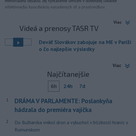
mimoriadnu situáciu. Jej vyhlásenie umožní v dotknutej lokalite
efektívnejšiu koordináciu nasadených síl a prostriedkov.
Viac
Videá a prenosy TASR TV
Deväť Slovákov zabojuje na ME v Paríži
o čo najlepšie výsledky
Viac
Najčítanejšie
6h
24h
7d
DRÁMA V PARLAMENTE: Poslankyňa
1
hádzala do premiéra vajíčka
2
Do Bulharska vnikol dron a vybuchol v blízkosti hraníc s
Rumunskom