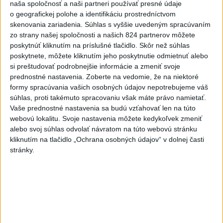
včera 20:04
naša spoločnosť a naši partneri používať presné údaje
o geografickej polohe a identifikáciu prostredníctvom
Slovensko
skenovania zariadenia. Súhlas s vyššie uvedeným spracúvaním
zo strany našej spoločnosti a našich 824 partnerov môžete
Fico: Suchá musia viesť k
poskytnúť kliknutím na príslušné tlačidlo. Skôr než súhlas
razantnejšej ochrane vody na
poskytnete, môžete kliknutím jeho poskytnutie odmietnuť alebo
si preštudovať podrobnejšie informácie a zmeniť svoje
Slovensku
prednostné nastavenia.
Zoberte na vedomie, že na niektoré
včera 21:39
formy spracúvania vašich osobných údajov nepotrebujeme váš
súhlas, proti takémuto spracovaniu však máte právo namietať.
Polícia vyzýva mladých, aby boli opatrní s požívaním
Vaše prednostné nastavenia sa budú vzťahovať len na túto
alkoholu
webovú lokalitu. Svoje nastavenia môžete kedykoľvek zmeniť
alebo svoj súhlas odvolať návratom na túto webovú stránku
MZVEZ: V Nemecku zavedú zákaz konzumácie alkoholu na
kliknutím na tlačidlo „Ochrana osobných údajov“ v dolnej časti
staniciach
stránky.
POZOR NA HARÚČAVY: SHMÚ vydalo výstrahy prvého
stupňa pred teplom
Zahraničie
Turecko vyzvalo Ukrajinu a Rusko na