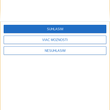
SÚHLASÍM
VIAC MOŽNOSTÍ
NESÚHLASÍM
....