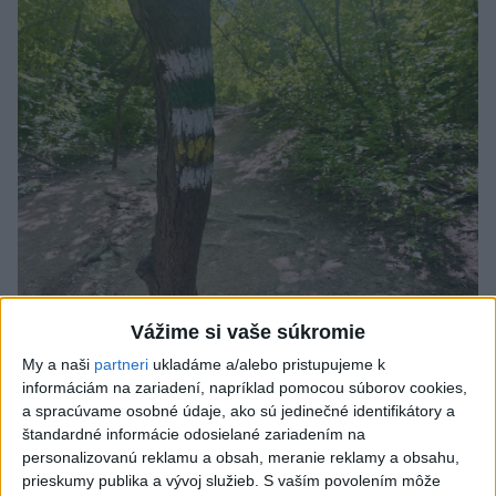
Vážime si vaše súkromie
SMRŤ V HORÁCH: V Západných Tatrách
My a naši
partneri
ukladáme a/alebo pristupujeme k
zomrel 76-ročný turista
informáciám na zariadení, napríklad pomocou súborov cookies,
a spracúvame osobné údaje, ako sú jedinečné identifikátory a
Muža sa na základe telefonickej inštruktáže operátorky
štandardné informácie odosielané zariadením na
záchrannej zdravotnej služby pokúsili zachrániť riadenou
personalizovanú reklamu a obsah, meranie reklamy a obsahu,
resuscitáciou.
prieskumy publika a vývoj služieb.
S vaším povolením môže