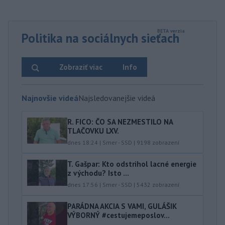
Politika na sociálnych sieťach
Zobraziť viac
Info
Najnovšie videá
Najsledovanejšie videá
R. FICO: ČO SA NEZMESTILO NA
TLAČOVKU LXV.
dnes 18:24
|
Smer - SSD
|
9198
zobrazení
T. Gašpar: Kto odstrihol lacné energie
z východu? Isto ...
dnes 17:56
|
Smer - SSD
|
5432
zobrazení
PARÁDNA AKCIA S VAMI, GULÁŠIK
VÝBORNÝ #cestujemeposlov...