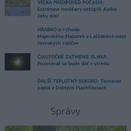
VEĽKÁ PREDPOVEĎ POČASIA:
Extrémne horúčavy ustúpili. Alebo
žeby nie?
HRABKO o výhode
Majerského:Mazurek a Laššáková majú
rovnakých voličov
ČIASTOČNÉ ZATMENIE SLNKA:
Pozorovať sa bude dať v stredu
ĎALŠÍ TEPLOTNÝ REKORD: Tentoraz
padol v Dolných Plachtinciach
Správy