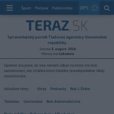
20
°C
Index
Šport
Počasie
Publicistika
Slovensko
Zahranič
TERAZ
.SK
Spravodajský portál Tlačovej agentúry Slovenskej
republiky
Sobota
8. august 2026
Meniny má
Ľubomíra
Úprimne ľutujeme, že sme nenašli odkaz na ktorý ste boli
nasmerovaní, ale stránka ktorú hľadáte pravdepodobne nikdy
neexistovala
Aktuálne témy:
Kvízy
Podcasty
Rok Ľ.Štúra
Turizmus
Cestovanie
Rok dobrovoľníctva