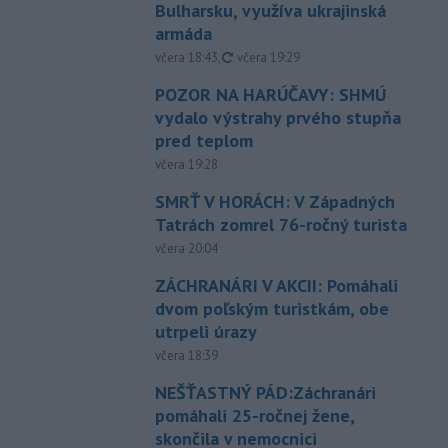
Bulharsku, využíva ukrajinská
armáda
aktualizované
včera 18:43
,
včera 19:29
POZOR NA HARÚČAVY: SHMÚ
vydalo výstrahy prvého stupňa
pred teplom
včera 19:28
SMRŤ V HORÁCH: V Západných
Tatrách zomrel 76-ročný turista
včera 20:04
ZÁCHRANÁRI V AKCII: Pomáhali
dvom poľským turistkám, obe
utrpeli úrazy
včera 18:39
NEŠŤASTNÝ PÁD:Záchranári
pomáhali 25-ročnej žene,
skončila v nemocnici