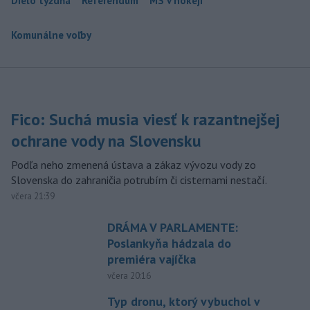
Dielo týždňa
Referendum
MS v hokeji
Komunálne voľby
Fico: Suchá musia viesť k razantnejšej
ochrane vody na Slovensku
Podľa neho zmenená ústava a zákaz vývozu vody zo
Slovenska do zahraničia potrubím či cisternami nestačí.
včera 21:39
DRÁMA V PARLAMENTE:
Poslankyňa hádzala do
premiéra vajíčka
včera 20:16
Typ dronu, ktorý vybuchol v