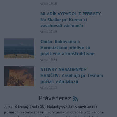
včera 19:10
MLADÍK VYPADOL Z FERRATY:
Na Skalke pri Kremnici
zasahovali záchranári
včera 17:19
Omán: Rokovania o
Hormuzskom prielive sú
pozitívne a konštruktívne
včera 19:24
STOVKY NASADENÝCH
HASIČOV: Zasahujú pri lesnom
požiari v Andalúzii
včera 17:13
Práve teraz
-
Okresný úrad (OÚ) Malacky vyhlásil v súvislosti s
21:43
požiarom
veľkého rozsahu vo Vojenskom obvode (VO) Záhorie