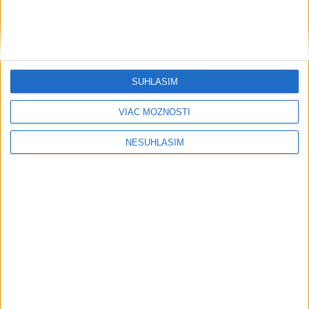
....
SÚHLASÍM
VIAC MOŽNOSTÍ
NESÚHLASÍM
Neprehliadnite