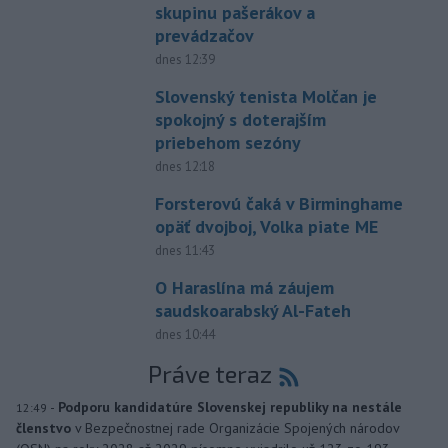
skupinu pašerákov a
prevádzačov
dnes 12:39
Slovenský tenista Molčan je
spokojný s doterajším
priebehom sezóny
dnes 12:18
Forsterovú čaká v Birminghame
opäť dvojboj, Volka piate ME
dnes 11:43
O Haraslína má záujem
saudskoarabský Al-Fateh
dnes 10:44
Práve teraz
-
Podporu kandidatúre Slovenskej republiky na nestále
12:49
členstvo
v Bezpečnostnej rade Organizácie Spojených národov