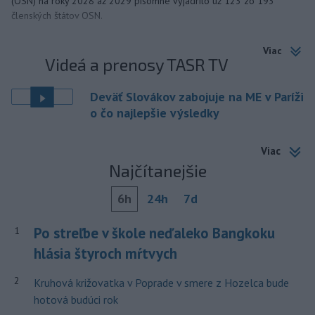
(OSN) na roky 2028 až 2029 písomne vyjadrilo už 123 zo 193
členských štátov OSN.
Viac
Videá a prenosy TASR TV
Deväť Slovákov zabojuje na ME v Paríži
o čo najlepšie výsledky
Viac
Najčítanejšie
6h
24h
7d
Po streľbe v škole neďaleko Bangkoku
1
hlásia štyroch mŕtvych
2
Kruhová križovatka v Poprade v smere z Hozelca bude
hotová budúci rok