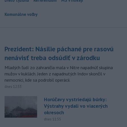
Dielo týždňa
Referendum
MS v hokeji
Komunálne voľby
Prezident: Násilie páchané pre rasovú
nenávisť treba odsúdiť v zárodku
Mladých ľudí zo zahraničia mala v Nitre napadnúť skupina
mužov v kuklách. Jeden z napadnutých Indov skončil v
nemocnici, kde sa podrobil operácii.
dnes 12:33
Horúčavy vystriedajú búrky:
Výstrahy vydali vo viacerých
okresoch
dnes 11:55