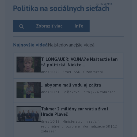
Politika na sociálnych sieťach
Zobraziť viac
Info
Najnovšie videá
Najsledovanejšie videá
T. LONGAUER: VOJNA?✊ Naštastie len
tá politická. Niekto...
dnes 10:59
|
Smer - SSD
|
0
zobrazení
...aby sme mali vodu aj zajtra
dnes 10:31
|
Laššáková Judita
|
226
zobrazení
Takmer 2 milióny eur vrátia život
Hradu Plaveč
dnes 10:19
|
Ministerstvo investícií,
regionálneho rozvoja a informatizácie SR
|
12
zobrazení