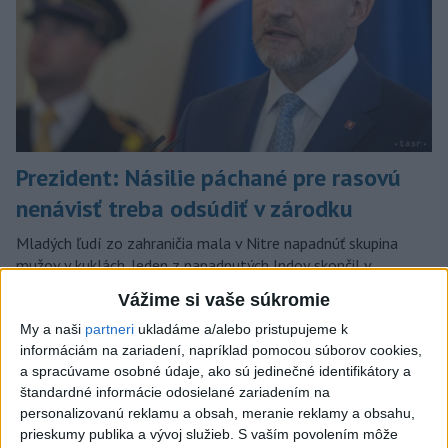
Prezident: Násilie páchané pre rasovú
nenávisť treba odsúdiť v zárodku
Mladých ľudí zo zahraničia mala v Nitre napadnúť skupina
mužov v kuklách. Jeden z napadnutých Indov skončil v
nemocnici, kde sa podrobil operácii.
Vážime si vaše súkromie
dnes 12:33
My a naši
partneri
ukladáme a/alebo pristupujeme k
Slovensko
informáciám na zariadení, napríklad pomocou súborov cookies,
a spracúvame osobné údaje, ako sú jedinečné identifikátory a
štandardné informácie odosielané zariadením na
V niektorých okresoch Slovenska
personalizovanú reklamu a obsah, meranie reklamy a obsahu,
zvýšili výstrahu pred teplom
prieskumy publika a vývoj služieb.
S vaším povolením môže
dnes 12:56