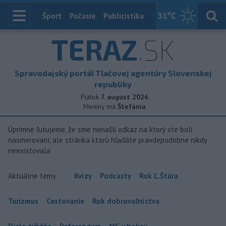
31
°C
Index
Šport
Počasie
Publicistika
Slovensko
Zahranič
TERAZ
.SK
Spravodajský portál Tlačovej agentúry Slovenskej
republiky
Piatok
7. august 2026
Meniny má
Štefánia
Úprimne ľutujeme, že sme nenašli odkaz na ktorý ste boli
nasmerovaní, ale stránka ktorú hľadáte pravdepodobne nikdy
neexistovala
Aktuálne témy:
Kvízy
Podcasty
Rok Ľ.Štúra
Turizmus
Cestovanie
Rok dobrovoľníctva