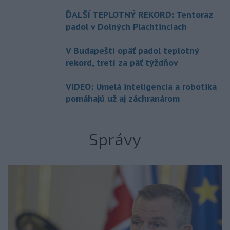
ĎALŠÍ TEPLOTNÝ REKORD: Tentoraz
padol v Dolných Plachtinciach
V Budapešti opäť padol teplotný
rekord, tretí za päť týždňov
VIDEO: Umelá inteligencia a robotika
pomáhajú už aj záchranárom
Správy