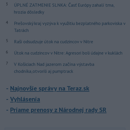
3
ÚPLNÉ ZATMENIE SLNKA: Časť Európy zahalí tma,
hrozia dôsledky
4
Prešovský kraj vyzýva k využitiu bezplatného parkoviska v
Tatrách
5
Raši odsudzuje útok na cudzincov v Nitre
6
Útok na cudzincov v Nitre: Agresori boli údajne v kuklách
7
V Košiciach Nad jazerom začína výstavba
chodníka,otvorili aj pumptrack
Najnovšie správy na Teraz.sk
Vyhlásenia
Priame prenosy z Národnej rady SR