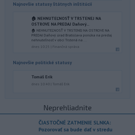
Najnovšie statusy štátnych inštitúcií
🏠 NEHNUTEĽNOSŤ V TRSTENEJ NA
OSTROVE NA PREDAJ Daňový...
🏠 NEHNUTEĽNOSŤ V TRSTENEJ NA OSTROVE NA
PREDAJ Daňový úrad Bratislava ponúka na predaj
nehnuteľnosť v obci Trstená na ...
dnes 10:25
|
Finančná správa
Najnovšie politické statusy
Tomáš Erik
dnes 10:40
|
Tomáš Erik
Neprehliadnite
ČIASTOČNÉ ZATMENIE SLNKA:
Pozorovať sa bude dať v stredu