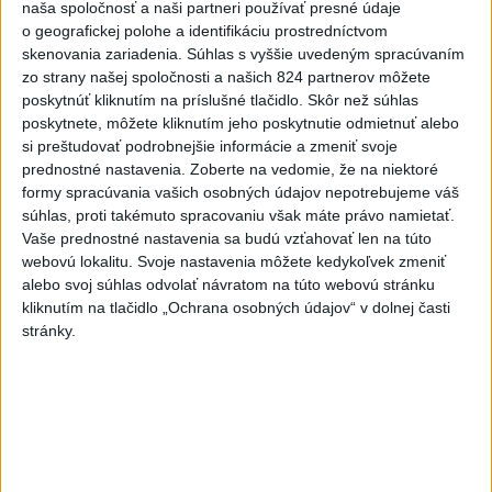
naša spoločnosť a naši partneri používať presné údaje
o geografickej polohe a identifikáciu prostredníctvom
Tomaš: Takmer 200 domácností po búrkach dostane pomoc
skenovania zariadenia. Súhlas s vyššie uvedeným spracúvaním
za 250.000 eur
zo strany našej spoločnosti a našich 824 partnerov môžete
poskytnúť kliknutím na príslušné tlačidlo. Skôr než súhlas
Blanár: Kandidatúru SR do Bezpečnostnej rady OSN
poskytnete, môžete kliknutím jeho poskytnutie odmietnuť alebo
podporilo 123 štátov
si preštudovať podrobnejšie informácie a zmeniť svoje
prednostné nastavenia.
Zoberte na vedomie, že na niektoré
Národné centrum: Algeziológa navštívilo vlani vyše 43.000
formy spracúvania vašich osobných údajov nepotrebujeme váš
pacientov
súhlas, proti takémuto spracovaniu však máte právo namietať.
Vaše prednostné nastavenia sa budú vzťahovať len na túto
Zahraničie
webovú lokalitu. Svoje nastavenia môžete kedykoľvek zmeniť
alebo svoj súhlas odvolať návratom na túto webovú stránku
Pakistan, Saudská Arábia a Turecko
kliknutím na tlačidlo „Ochrana osobných údajov“ v dolnej časti
podpísali zmluvu o vzájomnej obrane
stránky.
dnes 13:01
Na severozápade Slovinska vypukol lesný požiar
Bielorusko označilo Poľskú tlačovú agentúru za