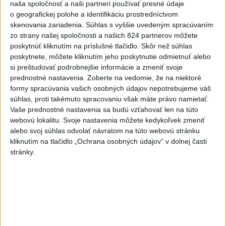
naša spoločnosť a naši partneri používať presné údaje
vyšetrenie útoku na cudzincov v
o geografickej polohe a identifikáciu prostredníctvom
Nitre
skenovania zariadenia. Súhlas s vyššie uvedeným spracúvaním
včera 18:06
zo strany našej spoločnosti a našich 824 partnerov môžete
poskytnúť kliknutím na príslušné tlačidlo. Skôr než súhlas
Rezort školstva pomôže samosprávam s určovaním
poskytnete, môžete kliknutím jeho poskytnutie odmietnuť alebo
školských obvodov
si preštudovať podrobnejšie informácie a zmeniť svoje
prednostné nastavenia.
Zoberte na vedomie, že na niektoré
O jedného prevádzača menej: Prispela k tomu aj slovenská
formy spracúvania vašich osobných údajov nepotrebujeme váš
polícia
súhlas, proti takémuto spracovaniu však máte právo namietať.
Vaše prednostné nastavenia sa budú vzťahovať len na túto
POŽIAR V SLOVNAFTE: Došlo k narušeniu jednej z nádrží
webovú lokalitu. Svoje nastavenia môžete kedykoľvek zmeniť
alebo svoj súhlas odvolať návratom na túto webovú stránku
kliknutím na tlačidlo „Ochrana osobných údajov“ v dolnej časti
Zahraničie
stránky.
Turecko: Nová obranná dohoda nie v
rozpore so záväzkami voči NATO
včera 22:09
Ruská ambasáda označila nález dronu na letisku v Lipsku za