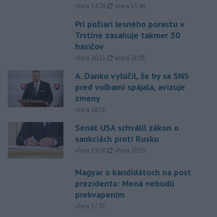
aktualizované
včera 14:20
,
včera 15:46
Pri požiari lesného porastu v
Trstíne zasahuje takmer 50
hasičov
aktualizované
včera 20:21
,
včera 21:05
A. Danko vylúčil, že by sa SNS
pred voľbami spájala, avizuje
zmeny
včera 18:51
Senát USA schválil zákon o
sankciách proti Rusku
aktualizované
včera 19:50
,
včera 20:20
Magyar o kandidátoch na post
prezidenta: Mená nebudú
prekvapením
včera 17:31