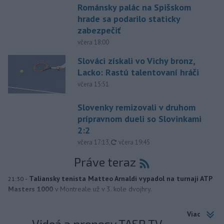
Románsky palác na Spišskom
hrade sa podarilo staticky
zabezpečiť
včera 18:00
Slováci získali vo Vichy bronz,
Lacko: Rastú talentovaní hráči
včera 15:51
Slovenky remizovali v druhom
prípravnom dueli so Slovinkami
2:2
aktualizované
včera 17:13
,
včera 19:45
Práve teraz
-
Taliansky tenista Matteo Arnaldi vypadol na turnaji ATP
21:30
Masters 1000
v Montreale už v 3. kole dvojhry.
Viac
Videá a prenosy TASR TV