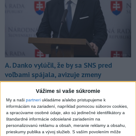
A. Danko vylúčil, že by sa SNS pred
voľbami spájala, avizuje zmeny
Vyhlásil, že už nebude niesť zodpovednosť za „zbabrané
Vážime si vaše súkromie
zonácie, odposluchy ani za iné veci, s ktorými SNS nemá nič
spoločné“.
My a naši
partneri
ukladáme a/alebo pristupujeme k
včera 18:51
informáciám na zariadení, napríklad pomocou súborov cookies,
a spracúvame osobné údaje, ako sú jedinečné identifikátory a
Slovensko
štandardné informácie odosielané zariadením na
personalizovanú reklamu a obsah, meranie reklamy a obsahu,
KDH od polície očakáva rýchle
prieskumy publika a vývoj služieb.
S vaším povolením môže