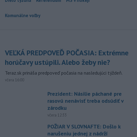
Dielo týždňa
Referendum
MS v hokeji
Komunálne voľby
VEĽKÁ PREDPOVEĎ POČASIA: Extrémne
horúčavy ustúpili. Alebo žeby nie?
Teraz.sk prináša predpoveď počasia na nasledujúci týždeň.
včera 16:00
Prezident: Násilie páchané pre
rasovú nenávisť treba odsúdiť v
zárodku
včera 12:33
POŽIAR V SLOVNAFTE: Došlo k
narušeniu jednej z nádrží