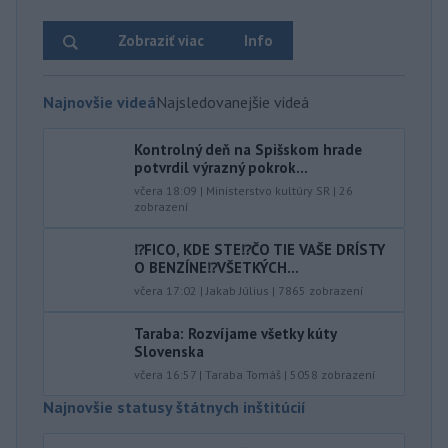
Zobraziť viac
Info
Najnovšie videá
Najsledovanejšie videá
Kontrolný deň na Spišskom hrade
potvrdil výrazný pokrok...
včera 18:09
|
Ministerstvo kultúry SR
|
26
zobrazení
⁉️FICO, KDE STE⁉️ČO TIE VAŠE DRÍSTY
O BENZÍNE⁉️VŠETKÝCH...
včera 17:02
|
Jakab Július
|
7865
zobrazení
Taraba: Rozvíjame všetky kúty
Slovenska
včera 16:57
|
Taraba Tomáš
|
5058
zobrazení
Najnovšie statusy štátnych inštitúcií