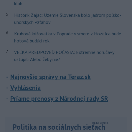
klub
5
Historik Zajac: Územie Slovenska bolo jadrom poľsko-
uhorských vzťahov
6
Kruhová križovatka v Poprade v smere z Hozelca bude
hotová budúci rok
7
VEĽKÁ PREDPOVEĎ POČASIA: Extrémne horúčavy
ustúpili. Alebo žeby nie?
Najnovšie správy na Teraz.sk
Vyhlásenia
Priame prenosy z Národnej rady SR
Politika na sociálnych sieťach