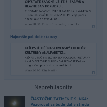
CHYSTÁTE SA VON? UŽITE SI ZÁBAVU A
HLAVNE SA V PORIADKU...
CHYSTÁTE SA VON? UŽITE SI ZÁBAVU A HLAVNE SA V
PORIADKU VRÁŤTE DOMOV📍 👮‍♂️ Policajti počas
nočnej akcie navštívili pa...
včera 18:00
|
Polícia Slovenskej republiky
Najnovšie politické statusy
KEĎ PS ÚTOČÍ NA SLOVENSKÝ FOLKLÓR:
KULTÚRNY ANALFABETIZ...
KEĎ PS ÚTOČÍ NA SLOVENSKÝ FOLKLÓR: KULTÚRNY
ANALFABETIZMUS V PRIAMOM PRENOSE Keď sa
progresívci pustia do slovenských t...
včera 20:50
|
Kéry Marián
Neprehliadnite
ČIASTOČNÉ ZATMENIE SLNKA:
Pozorovať sa bude dať v stredu