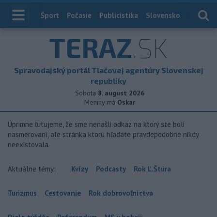
Index
Šport
Počasie
Publicistika
Slovensko
Zahranič
TERAZ
.SK
Spravodajský portál Tlačovej agentúry Slovenskej
republiky
Sobota
8. august 2026
Meniny má
Oskar
Úprimne ľutujeme, že sme nenašli odkaz na ktorý ste boli
nasmerovaní, ale stránka ktorú hľadáte pravdepodobne nikdy
neexistovala
Aktuálne témy:
Kvízy
Podcasty
Rok Ľ.Štúra
Turizmus
Cestovanie
Rok dobrovoľníctva