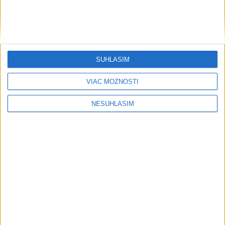
....
SÚHLASÍM
VIAC MOŽNOSTÍ
NESÚHLASÍM
....