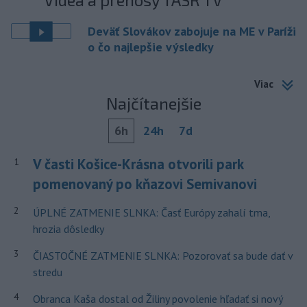
Deväť Slovákov zabojuje na ME v Paríži
o čo najlepšie výsledky
Viac
Najčítanejšie
6h
24h
7d
V časti Košice-Krásna otvorili park
1
pomenovaný po kňazovi Semivanovi
2
ÚPLNÉ ZATMENIE SLNKA: Časť Európy zahalí tma,
hrozia dôsledky
3
ČIASTOČNÉ ZATMENIE SLNKA: Pozorovať sa bude dať v
stredu
4
Obranca Kaša dostal od Žiliny povolenie hľadať si nový