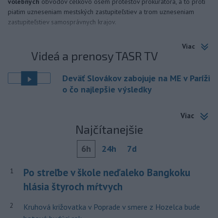
volebných
obvodov celkovo osem protestov prokurátora, a to proti
piatim uzneseniam mestských zastupiteľstiev a trom uzneseniam
zastupiteľstiev samosprávnych krajov.
Viac
Videá a prenosy TASR TV
Deväť Slovákov zabojuje na ME v Paríži
o čo najlepšie výsledky
Viac
Najčítanejšie
6h
24h
7d
Po streľbe v škole neďaleko Bangkoku
1
hlásia štyroch mŕtvych
2
Kruhová križovatka v Poprade v smere z Hozelca bude