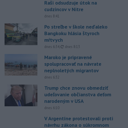
Raši odsudzuje útok na
cudzincov v Nitre
dnes 8:41
Po streľbe v škole neďaleko
Bangkoku hlásia štyroch
mŕtvych
aktualizované
dnes 6:34
,
dnes 8:13
Maroko je pripravené
spolupracovať na návrate
neplnoletých migrantov
dnes 6:32
Trump chce znovu obmedziť
udeľovanie občianstva deťom
narodeným v USA
dnes 6:10
V Argentíne protestovali proti
návrhu zákona o súkromnom