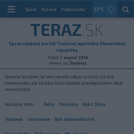
23
°C
Index
Šport
Počasie
Publicistika
Slovensko
Zahranič
TERAZ
.SK
Spravodajský portál Tlačovej agentúry Slovenskej
republiky
Piatok
7. august 2026
Meniny má
Štefánia
Úprimne ľutujeme, že sme nenašli odkaz na ktorý ste boli
nasmerovaní, ale stránka ktorú hľadáte pravdepodobne nikdy
neexistovala
Aktuálne témy:
Kvízy
Podcasty
Rok Ľ.Štúra
Turizmus
Cestovanie
Rok dobrovoľníctva