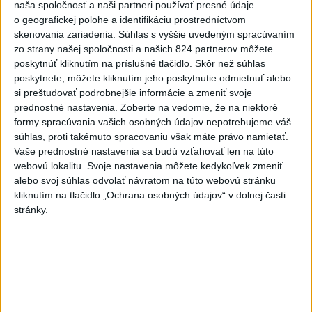
naša spoločnosť a naši partneri používať presné údaje
dnes 8:41
o geografickej polohe a identifikáciu prostredníctvom
skenovania zariadenia. Súhlas s vyššie uvedeným spracúvaním
Slovensko
zo strany našej spoločnosti a našich 824 partnerov môžete
poskytnúť kliknutím na príslušné tlačidlo. Skôr než súhlas
Generálna prokuratúra podala pre
poskytnete, môžete kliknutím jeho poskytnutie odmietnuť alebo
určenie volebných obvodov 8
si preštudovať podrobnejšie informácie a zmeniť svoje
protestov
prednostné nastavenia.
Zoberte na vedomie, že na niektoré
dnes 9:03
formy spracúvania vašich osobných údajov nepotrebujeme váš
súhlas, proti takémuto spracovaniu však máte právo namietať.
ŽSK: VšZP znevýhodnila krajské nemocnice v porovnaní so
Vaše prednostné nastavenia sa budú vzťahovať len na túto
súkromnými
webovú lokalitu. Svoje nastavenia môžete kedykoľvek zmeniť
alebo svoj súhlas odvolať návratom na túto webovú stránku
KDH žiada ministra vnútra o vysvetlenie nákupu kamerových
kliknutím na tlačidlo „Ochrana osobných údajov“ v dolnej časti
systémov
stránky.
Rezort vnútra reaguje na kritiku pri modernizácii dopravných
kamier
Zahraničie