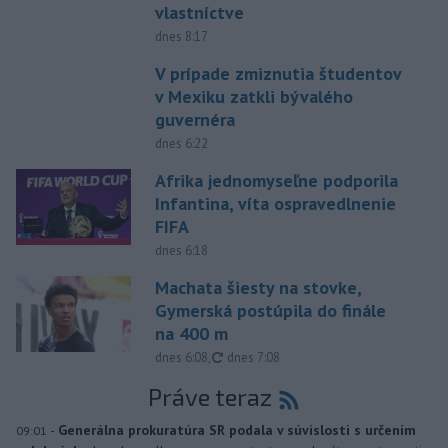
vlastníctve
dnes 8:17
V prípade zmiznutia študentov
v Mexiku zatkli bývalého
guvernéra
dnes 6:22
Afrika jednomyseľne podporila
Infantina, víta ospravedlnenie
FIFA
dnes 6:18
Machata šiesty na stovke,
Gymerská postúpila do finále
na 400 m
aktualizované
dnes 6:08
,
dnes 7:08
Práve teraz
-
Generálna prokuratúra SR podala v súvislosti s určením
09:01