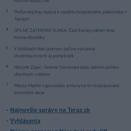
hotová budúci rok
3
Prešovský kraj vyzýva k využitiu bezplatného parkoviska v
Tatrách
4
ÚPLNÉ ZATMENIE SLNKA: Časť Európy zahalí tma,
hrozia dôsledky
5
V Košiciach Nad jazerom začína výstavba
chodníka,otvorili aj pumptrack
6
Historik Zajac: Územie Slovenska bolo jadrom poľsko-
uhorských vzťahov
7
Mesto Martin vypovedalo zmluvy na tri rozpracované
investičné akcie
Najnovšie správy na Teraz.sk
Vyhlásenia