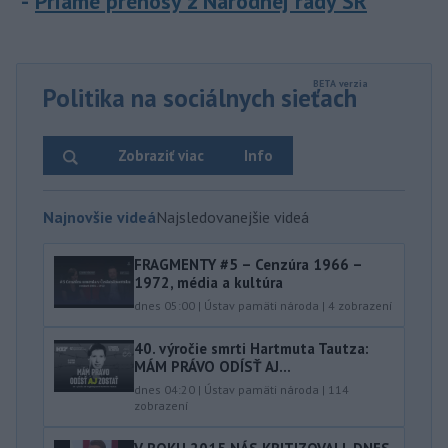
Priame prenosy z Národnej rady SR
Politika na sociálnych sieťach
Zobraziť viac
Info
Najnovšie videá
Najsledovanejšie videá
FRAGMENTY #5 – Cenzúra 1966 –
1972, média a kultúra
dnes 05:00
|
Ústav pamäti národa
|
4
zobrazení
40.⁠ ⁠výročie smrti Hartmuta Tautza:
MÁM PRÁVO ODÍSŤ AJ...
dnes 04:20
|
Ústav pamäti národa
|
114
zobrazení