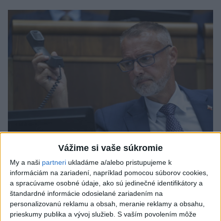
Vážime si vaše súkromie
My a naši
partneri
ukladáme a/alebo pristupujeme k
Raši odsudzuje útok na cudzincov v
informáciám na zariadení, napríklad pomocou súborov cookies,
a spracúvame osobné údaje, ako sú jedinečné identifikátory a
Nitre
štandardné informácie odosielané zariadením na
Verí, že polícia páchateľov nájde a za tento čin ponesú
personalizovanú reklamu a obsah, meranie reklamy a obsahu,
prieskumy publika a vývoj služieb.
S vaším povolením môže
následky.