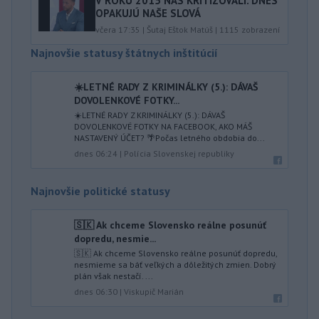
V ROKU 2015 NÁS KRITIZOVALI. DNES
OPAKUJÚ NAŠE SLOVÁ
včera 17:35
|
Šutaj Eštok Matúš
|
1115
zobrazení
Najnovšie statusy štátnych inštitúcií
☀️LETNÉ RADY Z KRIMINÁLKY (5.): DÁVAŠ
DOVOLENKOVÉ FOTKY...
☀️LETNÉ RADY Z KRIMINÁLKY (5.): DÁVAŠ
DOVOLENKOVÉ FOTKY NA FACEBOOK, AKO MÁŠ
NASTAVENÝ ÚČET? 🌴Počas letného obdobia do...
dnes 06:24
|
Polícia Slovenskej republiky
Najnovšie politické statusy
🇸🇰 Ak chceme Slovensko reálne posunúť
dopredu, nesmie...
🇸🇰 Ak chceme Slovensko reálne posunúť dopredu,
nesmieme sa báť veľkých a dôležitých zmien. Dobrý
plán však nestačí. ...
dnes 06:30
|
Viskupič Marián