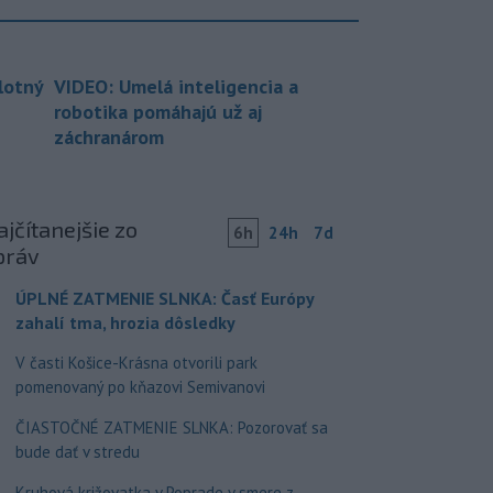
lotný
VIDEO: Umelá inteligencia a
robotika pomáhajú už aj
záchranárom
jčítanejšie zo
6h
24h
7d
práv
ÚPLNÉ ZATMENIE SLNKA: Časť Európy
zahalí tma, hrozia dôsledky
V časti Košice-Krásna otvorili park
pomenovaný po kňazovi Semivanovi
ČIASTOČNÉ ZATMENIE SLNKA: Pozorovať sa
bude dať v stredu
Kruhová križovatka v Poprade v smere z