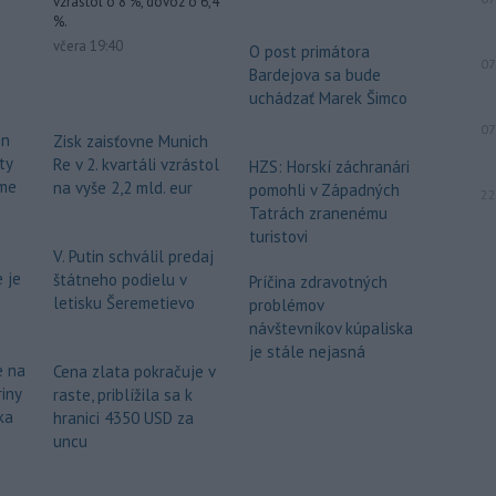
vzrástol o 8 %, dovoz o 6,4
%.
včera 19:40
O post primátora
07
Bardejova sa bude
uchádzať Marek Šimco
07
ón
Zisk zaisťovne Munich
ty
Re v 2. kvartáli vzrástol
HZS: Horskí záchranári
me
na vyše 2,2 mld. eur
pomohli v Západných
22
Tatrách zranenému
turistovi
V. Putin schválil predaj
 je
štátneho podielu v
Príčina zdravotných
letisku Šeremetievo
problémov
návštevníkov kúpaliska
je stále nejasná
e na
Cena zlata pokračuje v
iny
raste, priblížila sa k
ka
hranici 4350 USD za
uncu