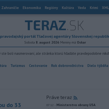
Zahraničie
Ekonomika
Regióny
Kultúra
Veda
Krimi
XML
TERAZ
.SK
pravodajský portál Tlačovej agentúry Slovenskej republi
Sobota
8. august 2026
Meniny má
Oskar
ý ste boli nasmerovaní, ale stránka ktorú hľadáte pravdepodobne nikd
túra
Turizmus
Cestovanie
Rok dobrovoľníctva
Dielo týždňa
Práve teraz
ou do 33
-
Ministerstvo obrany USA
07:12