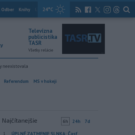
24
°C
 Odber
Knihy
Útulkovo
Magazín
News Now
Archív
TASR
Televízna
publicistika
TASR
ky
Všetky relácie
y neexistovala
Referendum
MS v hokeji
Najčítanejšie
6h
24h
7d
ÚPLNÉ ZATMENIE SLNKA: Časť
1