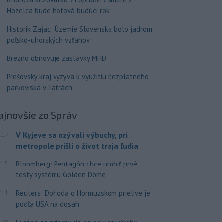
Hozelca bude hotová budúci rok
Historik Zajac: Územie Slovenska bolo jadrom
poľsko-uhorských vzťahov
Brezno obnovuje zastávky MHD
Prešovský kraj vyzýva k využitiu bezplatného
parkoviska v Tatrách
ajnovšie
zo Správ
V Kyjeve sa ozývali výbuchy, pri
:17
metropole prišli o život traja ľudia
:15
Bloomberg: Pentagón chce urobiť prvé
testy systému Golden Dome
:11
Reuters: Dohoda o Hormuzskom prielive je
podľa USA na dosah
:08