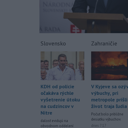
Slovensko
Zahraničie
KDH od polície
V Kyjeve sa ozýv
očakáva rýchle
výbuchy, pri
vyšetrenie útoku
metropole prišli
na cudzincov v
život traja ľudia
Nitre
Počuť bolo približne
desiatku výbuchov.
dalosť evidujú na
dnes 7:17
obvodnom oddelení