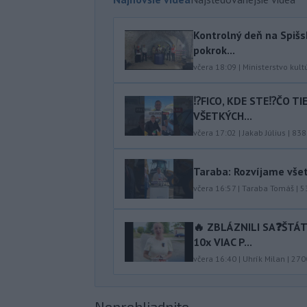
Kontrolný deň na Spišs
pokrok...
včera 18:09
|
Ministerstvo kult
⁉️FICO, KDE STE⁉️ČO T
VŠETKÝCH...
včera 17:02
|
Jakab Július
|
838
Taraba: Rozvíjame vše
včera 16:57
|
Taraba Tomáš
|
5
🔥 ZBLÁZNILI SA❓️ŠTÁ
10x VIAC P...
včera 16:40
|
Uhrík Milan
|
270
Neprehliadnite