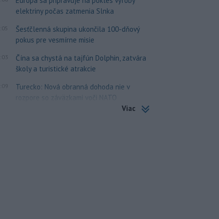
Európa sa pripravuje na pokles výroby
elektriny počas zatmenia Slnka
:05
Šesťčlenná skupina ukončila 100-dňový
pokus pre vesmírne misie
:03
Čína sa chystá na tajfún Dolphin, zatvára
školy a turistické atrakcie
:09
Turecko: Nová obranná dohoda nie v
rozpore so záväzkami voči NATO
Viac