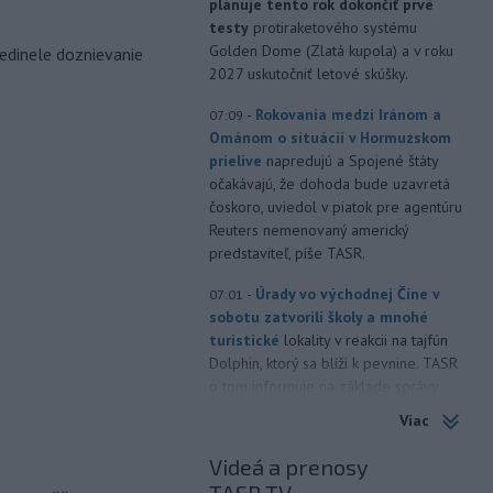
plánuje tento rok dokončiť prvé
testy
protiraketového systému
Golden Dome (Zlatá kupola) a v roku
edinele doznievanie
2027 uskutočniť letové skúšky.
-
Rokovania medzi Iránom a
07:09
Ománom o situácii v Hormuzskom
prielive
napredujú a Spojené štáty
očakávajú, že dohoda bude uzavretá
čoskoro, uviedol v piatok pre agentúru
Reuters nemenovaný americký
predstaviteľ, píše TASR.
-
Úrady vo východnej Číne v
07:01
sobotu zatvorili školy a mnohé
turistické
lokality v reakcii na tajfún
Dolphin, ktorý sa blíži k pevnine. TASR
o tom informuje na základe správy
agentúry AP.
Viac
-
Taliansky tenista Matteo
21:30
Videá a prenosy
Arnaldi vypadol na turnaji ATP