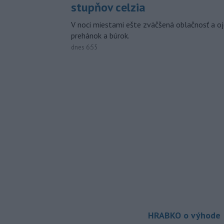
stupňov celzia
V noci miestami ešte zväčšená oblačnosť a oj
prehánok a búrok.
dnes 6:55
HRABKO o výhode