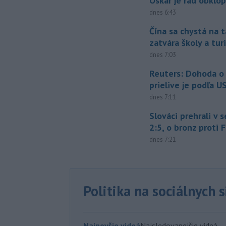
Oskár je rád obklo
dnes 6:43
Čína sa chystá na t
zatvára školy a tur
dnes 7:03
Reuters: Dohoda 
prielive je podľa 
dnes 7:11
Slováci prehrali v 
2:5, o bronz proti 
dnes 7:21
Politika na sociálnych 
Najnovšie videá
Najsledovanejšie videá