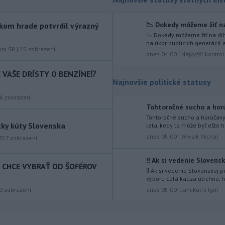
ďalej od reproduktorov, používať
chrániče sluchu či dodržiavať
📉 Dokedy môžeme žiť na
kom hrade potvrdil výrazný
prestávky.
📉 Dokedy môžeme žiť na dlh
na úkor budúcich generácií a
-
Podporu kandidatúre
12:49
úry SR
|
25
zobrazení
dnes 04:00
|
Najvyšší kontro
Slovenskej republiky na nestále
členstvo
v Bezpečnostnej rade
IE VAŠE DRÍSTY O BENZÍNE⁉️
Organizácie Spojených národov (OSN)
Najnovšie politické statusy
na roky 2028 až 2029 písomne
6
zobrazení
vyjadrilo už 123 zo 193 členských
Tohtoročné sucho a horú
štátov OSN.
Tohtoročné sucho a horúčav
tky kúty Slovenska
leta, kedy to môže byť ešte ho
-
Násilie páchané pre rasovú
12:31
dnes 05:00
|
Wiezik Michal
nenávisť alebo pre príslušnosť k
357
zobrazení
inému národu treba odsúdiť v zárodku.
Na sociálnej sieti to v reakcii na útok
‼️ Ak si vedenie Slovensk
T CHCE VYBRAŤ OD ŠOFÉROV
cudzincov v Nitre uviedol prezident
‼️ Ak si vedenie Slovenskej
výboru celá kauza utíchne, h
SR Peter Pellegrini.
dnes 05:00
|
Janckulík Igor
0
zobrazení
-
Maďarské Národné
12:26
zhromaždenie môže v utorok 11.
augusta
rozhodnúť o novom