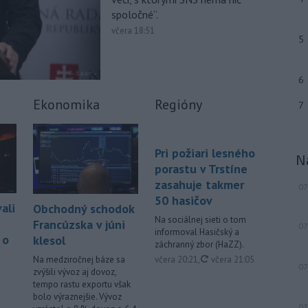
-
Pre pretrvávajúce sucho,
11:03
spoločné“.
horúčavy a nedostatok pitnej vody
včera 18:51
boli do odvolania vyhlásené
5
mimoriadne situácie v obciach Nižný
Čaj a Vyšný Čaj v okrese Košice-okolie.
6
-
Od piatku do nedele (9. 8.)
10:59
do ukončenia premávky bude z
Ekonomika
Regióny
7
dôvodu
hudobného festivalu
Lovestream na starom letisku v
bratislavských Vajnoroch upravená
Pri požiari lesného
N
organizácia MHD v oblasti Vajnôr.
porastu v Trstíne
zasahuje takmer
Viac >
07
50 hasičov
ali
Obchodný schodok
Na sociálnej sieti o tom
Francúzska v júni
07
informoval Hasičský a
 o
klesol
záchranný zbor (HaZZ).
aktualizované
včera 20:21
,
včera 21:05
Na medziročnej báze sa
07
zvýšili vývoz aj dovoz,
tempo rastu exportu však
bolo výraznejšie. Vývoz
07