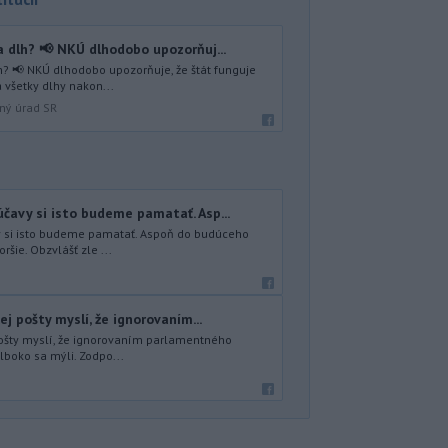
 dlh? 📢 NKÚ dlhodobo upozorňuj...
? 📢 NKÚ dlhodobo upozorňuje, že štát funguje
 všetky dlhy nakon...
lný úrad SR
čavy si isto budeme pamatať. Asp...
y si isto budeme pamatať. Aspoň do budúceho
ršie. Obzvlášť zle ...
ej pošty myslí, že ignorovaním...
 pošty myslí, že ignorovaním parlamentného
lboko sa mýli. Zodpo...