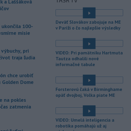
TASR TV
Masters 1000
v Montreale už v 3.
k a Laššáková
kole dvojhry.
ičov
-
Pri požiari lesného porastu v
20:18
Deväť Slovákov zabojuje na ME
Trstíne v okrese Trnava zasahuje
 ukončila 100-
v Paríži o čo najlepšie výsledky
takmer 50 hasičov.
esmírne misie
-
Vláda Konžskej
20:01
demokratickej republiky (KDR) v
 výbuchy, pri
VIDEO: Pri pamätníku Hartmuta
piatok oznámila,
že preverí, či sa v
ivot traja ľudia
Tautza odhalili nové
zásielkach oxidu kobaltnatého
informačné tabule
vyvážaných do Číny nachádza urán.
ón chce urobiť
-
Senát Spojených štátov v
19:49
u Golden Dome
piatok schválil návrh zákona o
sankciách zameraný na príjmy Ruska z
Forsterovú čaká v Birminghame
energetického sektora.
opäť dvojboj, Volka piate ME
je na pokles
-
Slovenská polícia prispela k
očas zatmenia
16:08
objasneniu prípadu prevádzačstva,
ktorý sa podarilo ukončiť
VIDEO: Umelá inteligencia a
právoplatným odsúdením páchateľa v
robotika pomáhajú už aj
Maďarsku.