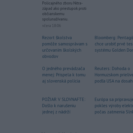
Policajného zboru Nitra-
západ ako priestupok proti
občianskemu
spolunažívaniu.
včera 18:06
Rezort školstva
Bloomberg: Pentag
pomôže samosprávam s
chce urobiť prvé tes
určovaním školských
systému Golden Do
obvodov
O jedného prevádzača
Reuters: Dohoda o
menej: Prispela k tomu
Hormuzskom prielive
aj slovenská polícia
podľa USA na dosah
POŽIAR V SLOVNAFTE:
Európa sa pripravuj
Došlo k narušeniu
pokles výroby elektr
jednej z nádrží
počas zatmenia Sln