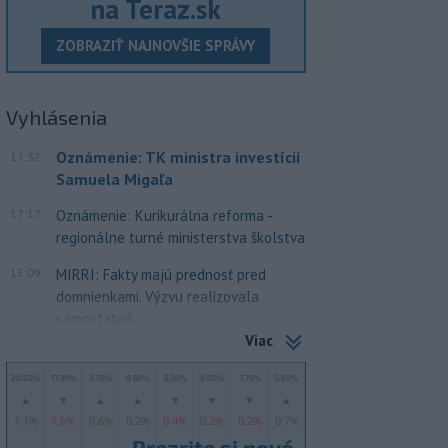
na Teraz.sk
ZOBRAZIŤ NAJNOVŠIE SPRÁVY
Vyhlásenia
Oznámenie: TK ministra investícií
17:32
Samuela Migaľa
17:17
Oznámenie: Kurikurálna reforma -
regionálne turné ministerstva školstva
15:09
MIRRI: Fakty majú prednosť pred
domnienkami. Výzvu realizovala
samostatná...
Viac