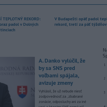
generálnom prokurátorovi, ak
parlament schváli skrátenie jeho
šesťmesačnej výpovednej lehoty.
Í TEPLOTNÝ REKORD:
V Budapešti opäť padol tep
-
Silné búrky vo štvrtok
12:00
oraz padol v Dolných
rekord, tretí za päť týždňov
vyvolali v hornatých oblastiach
tinciach
západného
Rakúska povodne a
zosuvy pôdy.
-
Slovenský
11:51
Na
hydrometeorologický ústav (SHMÚ)
S
varuje v piatok
pred búrkami vo
A. Danko vylúčil, že
viacerých okresoch stredného a
1
východného Slovenska. Vydal preto
by sa SNS pred
výstrahu prvého stupňa.
voľbami spájala,
2
-
Ministerstvo vnútra (MV) SR
11:18
avizuje zmeny
požiada Národný bezpečnostný
úrad
(NBÚ) o nezávislé odborné posúdenie
Vyhlásil, že už nebude niesť
3
dodaných radarových zariadení, ktoré
zodpovednosť za „zbabrané
sú v pilotnej prevádzke.
zonácie, odposluchy ani za iné
veci, s ktorými SNS nemá nič
4