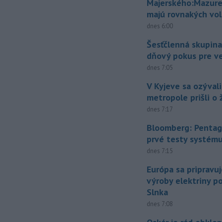
Majerského:Mazure
majú rovnakých vol
dnes 6:00
Šesťčlenná skupina
dňový pokus pre v
dnes 7:05
V Kyjeve sa ozývali
metropole prišli o ž
dnes 7:17
Bloomberg: Pentag
prvé testy systém
dnes 7:15
Európa sa pripravu
výroby elektriny p
Slnka
dnes 7:08