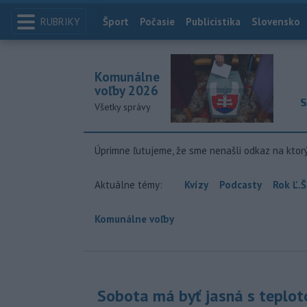
RUBRIKY
Index
Šport
Počasie
Publicistika
Slovensko
Komunálne
voľby 2026
S
Všetky správy
Úprimne ľutujeme, že sme nenašli odkaz na ktor
Aktuálne témy:
Kvízy
Podcasty
Rok Ľ.Š
Komunálne voľby
Sobota má byť jasná s teplot