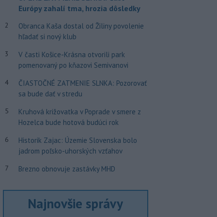
Európy zahalí tma, hrozia dôsledky
2
Obranca Kaša dostal od Žiliny povolenie
hľadať si nový klub
3
V časti Košice-Krásna otvorili park
pomenovaný po kňazovi Semivanovi
4
ČIASTOČNÉ ZATMENIE SLNKA: Pozorovať
sa bude dať v stredu
5
Kruhová križovatka v Poprade v smere z
Hozelca bude hotová budúci rok
6
Historik Zajac: Územie Slovenska bolo
jadrom poľsko-uhorských vzťahov
7
Brezno obnovuje zastávky MHD
Najnovšie správy