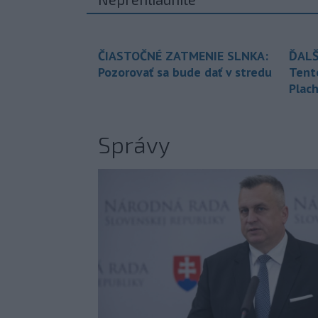
ČIASTOČNÉ ZATMENIE SLNKA:
ĎALŠ
Pozorovať sa bude dať v stredu
Tent
Plach
Správy