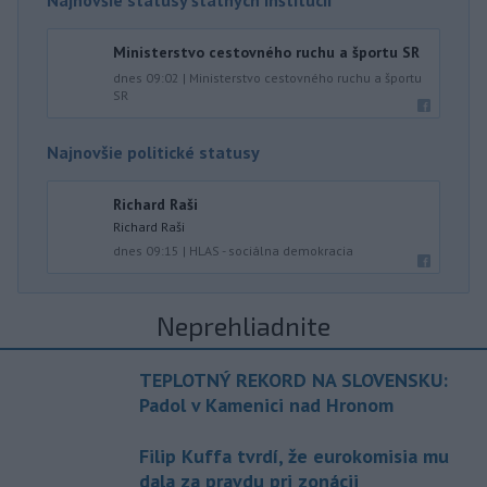
Najnovšie statusy štátnych inštitúcií
Ministerstvo cestovného ruchu a športu SR
dnes 09:02
|
Ministerstvo cestovného ruchu a športu
SR
Najnovšie politické statusy
Richard Raši
Richard Raši
dnes 09:15
|
HLAS - sociálna demokracia
Neprehliadnite
TEPLOTNÝ REKORD NA SLOVENSKU:
Padol v Kamenici nad Hronom
Filip Kuffa tvrdí, že eurokomisia mu
dala za pravdu pri zonácii