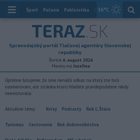
36
°C
Index
Šport
Počasie
Publicistika
Slovensko
Zahranič
TERAZ
.SK
Spravodajský portál Tlačovej agentúry Slovenskej
republiky
Štvrtok
6. august 2026
Meniny má
Jozefína
Úprimne ľutujeme, že sme nenašli odkaz na ktorý ste boli
nasmerovaní, ale stránka ktorú hľadáte pravdepodobne nikdy
neexistovala
Aktuálne témy:
Kvízy
Podcasty
Rok Ľ.Štúra
Turizmus
Cestovanie
Rok dobrovoľníctva