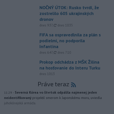
NOČNÝ ÚTOK: Rusko tvrdí, že
zostrelilo 605 ukrajinských
dronov
aktualizované
dnes 9:37
,
dnes 10:35
FIFA sa ospravedlnila za plán s
podielmi, no podporila
Infantina
aktualizované
dnes 6:47
,
dnes 7:10
Prokop odchádza z MŠK Žilina
na hosťovanie do Interu Turku
dnes 10:13
Práve teraz
-
Severná Kórea vo štvrtok odpálila najmenej jeden
11:29
neidentifikovaný
projektil smerom k Japonskému moru, uviedla
juhokórejská armáda.