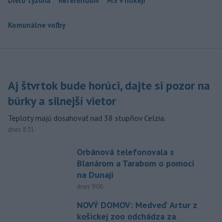
Dielo týždňa
Referendum
MS v hokeji
Komunálne voľby
Aj štvrtok bude horúci, dajte si pozor na
búrky a silnejší vietor
Teploty majú dosahovať nad 38 stupňov Celzia.
dnes 8:31
Orbánová telefonovala s
Blanárom a Tarabom o pomoci
na Dunaji
dnes 9:06
NOVÝ DOMOV: Medveď Artur z
košickej zoo odchádza za