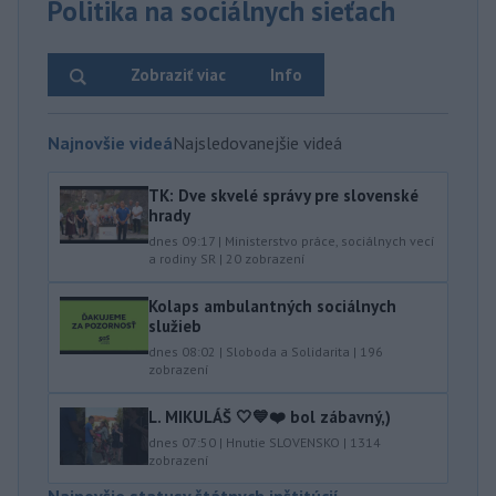
Politika na sociálnych sieťach
Zobraziť viac
Info
Najnovšie videá
Najsledovanejšie videá
TK: Dve skvelé správy pre slovenské
hrady
dnes 09:17
|
Ministerstvo práce, sociálnych vecí
a rodiny SR
|
20
zobrazení
Kolaps ambulantných sociálnych
služieb
dnes 08:02
|
Sloboda a Solidarita
|
196
zobrazení
L. MIKULÁŠ 🤍💙❤️ bol zábavný,)
dnes 07:50
|
Hnutie SLOVENSKO
|
1314
zobrazení