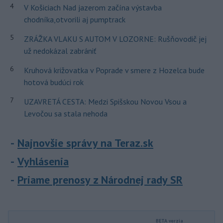
4
V Košiciach Nad jazerom začína výstavba
chodníka,otvorili aj pumptrack
5
ZRÁŽKA VLAKU S AUTOM V LOZORNE: Rušňovodič jej
už nedokázal zabrániť
6
Kruhová križovatka v Poprade v smere z Hozelca bude
hotová budúci rok
7
UZAVRETÁ CESTA: Medzi Spišskou Novou Vsou a
Levočou sa stala nehoda
Najnovšie správy na Teraz.sk
Vyhlásenia
Priame prenosy z Národnej rady SR