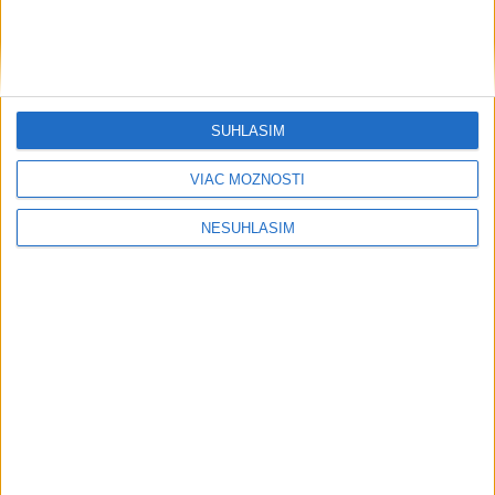
....
SÚHLASÍM
VIAC MOŽNOSTÍ
NESÚHLASÍM