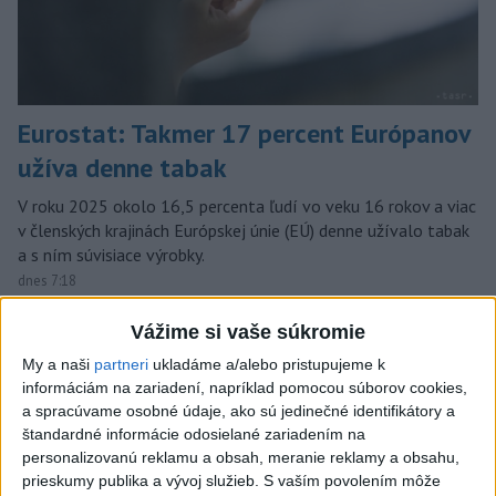
Eurostat: Takmer 17 percent Európanov
užíva denne tabak
V roku 2025 okolo 16,5 percenta ľudí vo veku 16 rokov a viac
v členských krajinách Európskej únie (EÚ) denne užívalo tabak
a s ním súvisiace výrobky.
dnes 7:18
Slovensko
Vážime si vaše súkromie
My a naši
partneri
ukladáme a/alebo pristupujeme k
SKSaPA žiada kompenzáciu pre
informáciám na zariadení, napríklad pomocou súborov cookies,
sestry v ADOS pre sťažené
a spracúvame osobné údaje, ako sú jedinečné identifikátory a
podmienky
štandardné informácie odosielané zariadením na
dnes 11:28
personalizovanú reklamu a obsah, meranie reklamy a obsahu,
prieskumy publika a vývoj služieb.
S vaším povolením môže