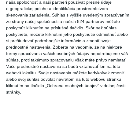
SNS vyzýva T. Tarabu, aby navrhol zrušenie uznesení k
naša spoločnosť a naši partneri používať presné údaje
zonáciám
o geografickej polohe a identifikáciu prostredníctvom
skenovania zariadenia. Súhlas s vyššie uvedeným spracúvaním
Kuffa: Bude potrebné vo väčšej miere budovať vodozádržné
zo strany našej spoločnosti a našich 824 partnerov môžete
opatrenia
poskytnúť kliknutím na príslušné tlačidlo. Skôr než súhlas
poskytnete, môžete kliknutím jeho poskytnutie odmietnuť alebo
V. Križo: Výzvou reformy sú školy, ktoré nie sú na ňu
si preštudovať podrobnejšie informácie a zmeniť svoje
pripravené
prednostné nastavenia.
Zoberte na vedomie, že na niektoré
formy spracúvania vašich osobných údajov nepotrebujeme váš
Zahraničie
súhlas, proti takémuto spracovaniu však máte právo namietať.
Vaše prednostné nastavenia sa budú vzťahovať len na túto
Severná Kórea odpálila ďalší
webovú lokalitu. Svoje nastavenia môžete kedykoľvek zmeniť
alebo svoj súhlas odvolať návratom na túto webovú stránku
neidentifikovaný projektil, tvrdí Soul
kliknutím na tlačidlo „Ochrana osobných údajov“ v dolnej časti
dnes 11:33
stránky.
Väčšina Poliakov hodnotí Nawrockého po roku vo funkcii
pozitívne
Poľsko začalo prípravy na návštevu pápeža Leva XIV. v roku
2028