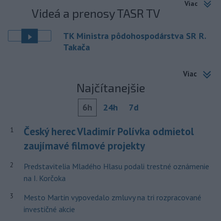
Viac
Videá a prenosy TASR TV
TK Ministra pôdohospodárstva SR R.
Takača
Viac
Najčítanejšie
6h
24h
7d
Český herec Vladimír Polívka odmietol
1
zaujímavé filmové projekty
2
Predstavitelia Mladého Hlasu podali trestné oznámenie
na I. Korčoka
3
Mesto Martin vypovedalo zmluvy na tri rozpracované
investičné akcie