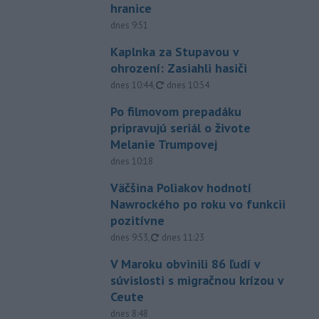
hranice
dnes 9:51
Kaplnka za Stupavou v
ohrození: Zasiahli hasiči
aktualizované
dnes 10:44
,
dnes 10:54
Po filmovom prepadáku
pripravujú seriál o živote
Melanie Trumpovej
dnes 10:18
Väčšina Poliakov hodnotí
Nawrockého po roku vo funkcii
pozitívne
aktualizované
dnes 9:53
,
dnes 11:23
V Maroku obvinili 86 ľudí v
súvislosti s migračnou krízou v
Ceute
dnes 8:48