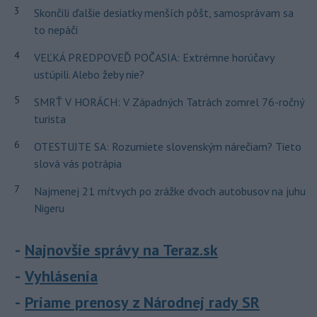
3
Skončili ďalšie desiatky menších pôšt, samosprávam sa
to nepáči
4
VEĽKÁ PREDPOVEĎ POČASIA: Extrémne horúčavy
ustúpili. Alebo žeby nie?
5
SMRŤ V HORÁCH: V Západných Tatrách zomrel 76-ročný
turista
6
OTESTUJTE SA: Rozumiete slovenským nárečiam? Tieto
slová vás potrápia
7
Najmenej 21 mŕtvych po zrážke dvoch autobusov na juhu
Nigeru
Najnovšie správy na Teraz.sk
Vyhlásenia
Priame prenosy z Národnej rady SR