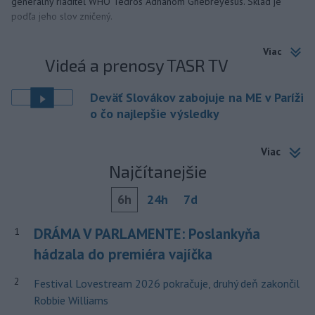
generálny riaditeľ WHO Tedros Adhanom Ghebreyesus. Sklad je
podľa jeho slov zničený.
Viac
Videá a prenosy TASR TV
Deväť Slovákov zabojuje na ME v Paríži
o čo najlepšie výsledky
Viac
Najčítanejšie
6h
24h
7d
DRÁMA V PARLAMENTE: Poslankyňa
1
hádzala do premiéra vajíčka
2
Festival Lovestream 2026 pokračuje, druhý deň zakončil
Robbie Williams