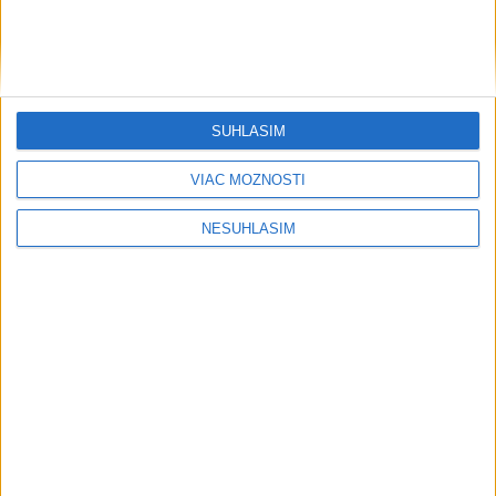
SÚHLASÍM
VIAC MOŽNOSTÍ
....
NESÚHLASÍM