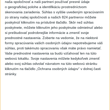
naša spoločnosť a naši partneri používať presné údaje
Slovensko
o geografickej polohe a identifikáciu prostredníctvom
skenovania zariadenia. Súhlas s vyššie uvedeným spracúvaním
Aktuálne je dočasne zatvorených 63
zo strany našej spoločnosti a našich 824 partnerov môžete
pôšt, všetky majú otvoriť do 30.9.
poskytnúť kliknutím na príslušné tlačidlo. Skôr než súhlas
dnes 12:17
poskytnete, môžete kliknutím jeho poskytnutie odmietnuť alebo
si preštudovať podrobnejšie informácie a zmeniť svoje
Šaško chce v krátkom čase predstaviť riešenie pre
prednostné nastavenia.
Zoberte na vedomie, že na niektoré
záchrankový tender
formy spracúvania vašich osobných údajov nepotrebujeme váš
súhlas, proti takémuto spracovaniu však máte právo namietať.
Kandidovať môžu aj nezávislí, potrebujú vyzbierať podpisy od
Vaše prednostné nastavenia sa budú vzťahovať len na túto
občanov
webovú lokalitu. Svoje nastavenia môžete kedykoľvek zmeniť
alebo svoj súhlas odvolať návratom na túto webovú stránku
Slovenskí hasiči naďalej pokračujú vo svojom nasadení vo
kliknutím na tlačidlo „Ochrana osobných údajov“ v dolnej časti
Francúzsku
stránky.
Zahraničie
Húsíovia sa prihlásili k útoku na
ropnú rafinériu v Saudskej Arábii
aktualizované
dnes 9:35
,
dnes 13:20