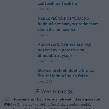
zaútočili na taxikára
dnes 11:40
NEBEZPEČNÁ POTÝČKA: Po
bodnutí neznámym predmetom
skončil v nemocnici
dnes 12:10
Agrorezort: Výmera lesných
pozemkov a porastov sa
dlhodobo zvyšuje
dnes 10:24
Slováci prehrali duel o bronz,
Štolc: Hodnotí sa to ťažko
dnes 10:18
Práve teraz
-
Humanitárny sklad Svetovej zdravotníckej organizácie
13:24
(WHO) v Dnipre
bol v piatok terčom útoku, uviedol v nedeľu