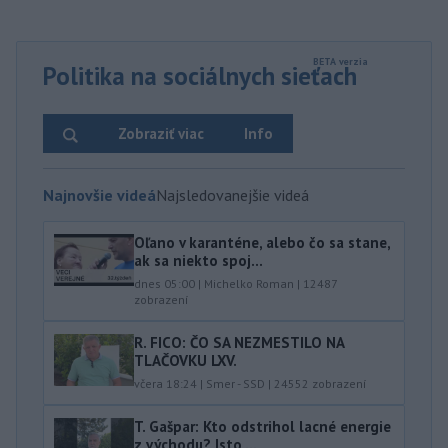
Politika na sociálnych sieťach
Zobraziť viac
Info
Najnovšie videá
Najsledovanejšie videá
Oľano v karanténe, alebo čo sa stane,
ak sa niekto spoj...
dnes 05:00
|
Michelko Roman
|
12487
zobrazení
R. FICO: ČO SA NEZMESTILO NA
TLAČOVKU LXV.
včera 18:24
|
Smer - SSD
|
24552
zobrazení
T. Gašpar: Kto odstrihol lacné energie
z východu? Isto ...