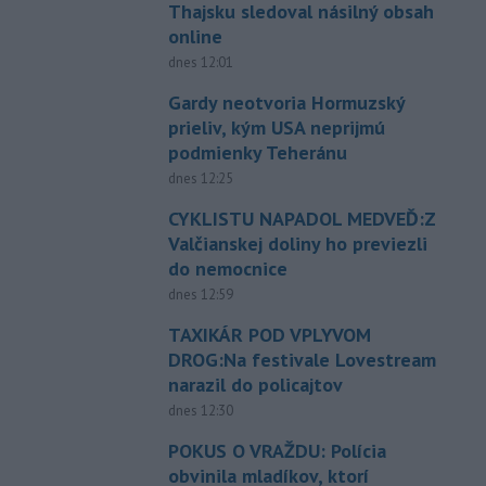
Thajsku sledoval násilný obsah
online
dnes 12:01
Gardy neotvoria Hormuzský
prieliv, kým USA neprijmú
podmienky Teheránu
dnes 12:25
CYKLISTU NAPADOL MEDVEĎ:Z
Valčianskej doliny ho previezli
do nemocnice
dnes 12:59
TAXIKÁR POD VPLYVOM
DROG:Na festivale Lovestream
narazil do policajtov
dnes 12:30
POKUS O VRAŽDU: Polícia
obvinila mladíkov, ktorí