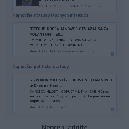
včera 17:56
|
Smer - SSD
|
15153
zobrazení
Najnovšie statusy štátnych inštitúcií
TOTO JE DOBRÁ HANBA!🤦‍♂️ ODVIAZAL SA ZA
VOLANTOM, TER...
TOTO JE DOBRÁ HANBA!🤦‍♂️ ODVIAZAL SA ZA
VOLANTOM, TERAZ ČELÍ OBVINENIU
dnes 10:29
|
Polícia Slovenskej republiky
Najnovšie politické statusy
36 ROKOV MILOSTÍ - ODPUST V LITMANOVEJ
⛪️Dnes na Hore ...
36 ROKOV MILOSTÍ - ODPUST V LITMANOVEJ ⛪️Dnes
na Hore Zvir pri 36. výročí zjavení. Archieparchiálna
odpustová slávnosť ...
dnes 10:50
|
Majerský Milan
Neprehliadnite