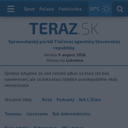
30
°C
Index
Šport
Počasie
Publicistika
Slovensko
Zahranič
TERAZ
.SK
Spravodajský portál Tlačovej agentúry Slovenskej
republiky
Nedela
9. august 2026
Meniny má
Ľubomíra
Úprimne ľutujeme, že sme nenašli odkaz na ktorý ste boli
nasmerovaní, ale stránka ktorú hľadáte pravdepodobne nikdy
neexistovala
Aktuálne témy:
Kvízy
Podcasty
Rok Ľ.Štúra
Turizmus
Cestovanie
Rok dobrovoľníctva