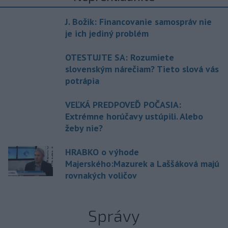
J. Božik: Financovanie samospráv nie
je ich jediný problém
OTESTUJTE SA: Rozumiete
slovenským nárečiam? Tieto slová vás
potrápia
VEĽKÁ PREDPOVEĎ POČASIA:
Extrémne horúčavy ustúpili. Alebo
žeby nie?
HRABKO o výhode
Majerského:Mazurek a Laššáková majú
rovnakých voličov
Správy