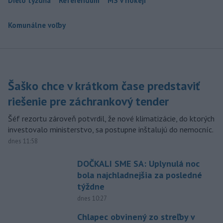
Dielo týždňa
Referendum
MS v hokeji
Komunálne voľby
Šaško chce v krátkom čase predstaviť
riešenie pre záchrankový tender
Šéf rezortu zároveň potvrdil, že nové klimatizácie, do ktorých
investovalo ministerstvo, sa postupne inštalujú do nemocníc.
dnes 11:58
DOČKALI SME SA: Uplynulá noc
bola najchladnejšia za posledné
týždne
dnes 10:27
Chlapec obvinený zo streľby v