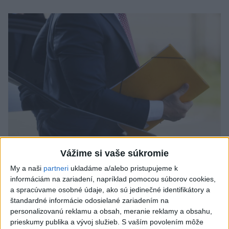
Vážime si vaše súkromie
Odborník: Rozlišovanie medzi
My a naši
partneri
ukladáme a/alebo pristupujeme k
investíciami vás ochráni pred podvodmi
informáciám na zariadení, napríklad pomocou súborov cookies,
a spracúvame osobné údaje, ako sú jedinečné identifikátory a
Poukázal na to, že podvodníci prispôsobujú názvy produktov
štandardné informácie odosielané zariadením na
aj príbehy tomu, čo práve priťahuje pozornosť.
personalizovanú reklamu a obsah, meranie reklamy a obsahu,
dnes 9:38
prieskumy publika a vývoj služieb.
S vaším povolením môže