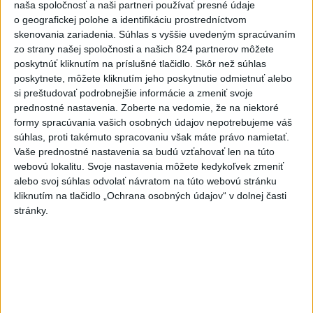
naša spoločnosť a naši partneri používať presné údaje
Slovensko
o geografickej polohe a identifikáciu prostredníctvom
skenovania zariadenia. Súhlas s vyššie uvedeným spracúvaním
KDH od polície očakáva rýchle
zo strany našej spoločnosti a našich 824 partnerov môžete
vyšetrenie útoku na cudzincov v
poskytnúť kliknutím na príslušné tlačidlo. Skôr než súhlas
Nitre
poskytnete, môžete kliknutím jeho poskytnutie odmietnuť alebo
včera 18:06
si preštudovať podrobnejšie informácie a zmeniť svoje
prednostné nastavenia.
Zoberte na vedomie, že na niektoré
Rezort školstva pomôže samosprávam s určovaním
formy spracúvania vašich osobných údajov nepotrebujeme váš
školských obvodov
súhlas, proti takémuto spracovaniu však máte právo namietať.
Vaše prednostné nastavenia sa budú vzťahovať len na túto
O jedného prevádzača menej: Prispela k tomu aj slovenská
webovú lokalitu. Svoje nastavenia môžete kedykoľvek zmeniť
polícia
alebo svoj súhlas odvolať návratom na túto webovú stránku
kliknutím na tlačidlo „Ochrana osobných údajov“ v dolnej časti
POŽIAR V SLOVNAFTE: Došlo k narušeniu jednej z nádrží
stránky.
Zahraničie
Pekárka zachránila život svojim
zákazníkom, ktorí sa pár dní