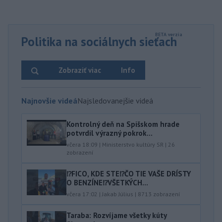
Politika na sociálnych sieťach
Zobraziť viac
Info
Najnovšie videá
Najsledovanejšie videá
Kontrolný deň na Spišskom hrade
potvrdil výrazný pokrok...
včera 18:09
|
Ministerstvo kultúry SR
|
26
zobrazení
⁉️FICO, KDE STE⁉️ČO TIE VAŠE DRÍSTY
O BENZÍNE⁉️VŠETKÝCH...
včera 17:02
|
Jakab Július
|
8713
zobrazení
Taraba: Rozvíjame všetky kúty