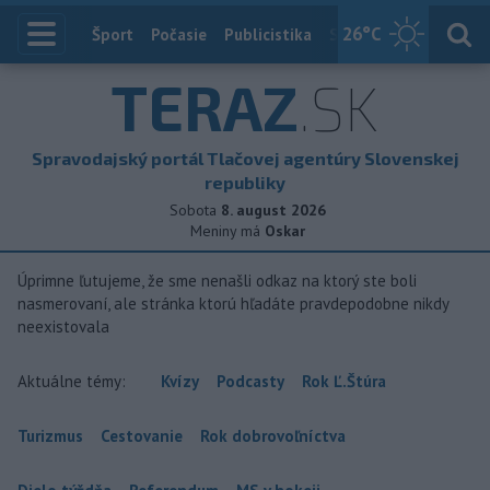
26
°C
Index
Šport
Počasie
Publicistika
Slovensko
Zahranič
TERAZ
.SK
Spravodajský portál Tlačovej agentúry Slovenskej
republiky
Sobota
8. august 2026
Meniny má
Oskar
Úprimne ľutujeme, že sme nenašli odkaz na ktorý ste boli
nasmerovaní, ale stránka ktorú hľadáte pravdepodobne nikdy
neexistovala
Aktuálne témy:
Kvízy
Podcasty
Rok Ľ.Štúra
Turizmus
Cestovanie
Rok dobrovoľníctva