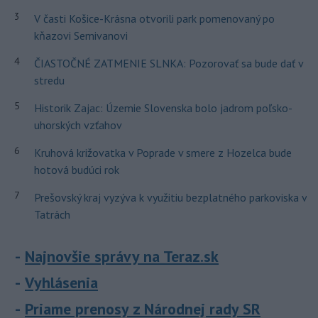
3
V časti Košice-Krásna otvorili park pomenovaný po
kňazovi Semivanovi
4
ČIASTOČNÉ ZATMENIE SLNKA: Pozorovať sa bude dať v
stredu
5
Historik Zajac: Územie Slovenska bolo jadrom poľsko-
uhorských vzťahov
6
Kruhová križovatka v Poprade v smere z Hozelca bude
hotová budúci rok
7
Prešovský kraj vyzýva k využitiu bezplatného parkoviska v
Tatrách
Najnovšie správy na Teraz.sk
Vyhlásenia
Priame prenosy z Národnej rady SR