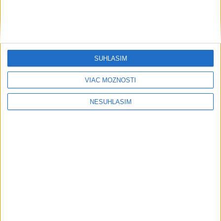
SÚHLASÍM
VIAC MOŽNOSTÍ
NESÚHLASÍM
....