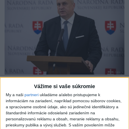
A. Danko vylúčil, že by sa SNS pred
Vážime si vaše súkromie
voľbami spájala, avizuje zmeny
My a naši
partneri
ukladáme a/alebo pristupujeme k
Vyhlásil, že už nebude niesť zodpovednosť za „zbabrané
informáciám na zariadení, napríklad pomocou súborov cookies,
zonácie, odposluchy ani za iné veci, s ktorými SNS nemá nič
a spracúvame osobné údaje, ako sú jedinečné identifikátory a
spoločné“.
štandardné informácie odosielané zariadením na
personalizovanú reklamu a obsah, meranie reklamy a obsahu,
včera 18:51
prieskumy publika a vývoj služieb.
S vaším povolením môže