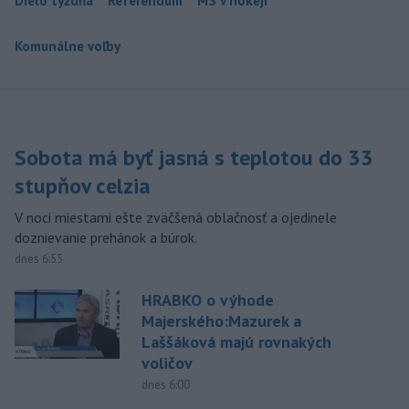
Dielo týždňa
Referendum
MS v hokeji
Komunálne voľby
Sobota má byť jasná s teplotou do 33
stupňov celzia
V noci miestami ešte zväčšená oblačnosť a ojedinele
doznievanie prehánok a búrok.
dnes 6:55
HRABKO o výhode
Majerského:Mazurek a
Laššáková majú rovnakých
voličov
dnes 6:00