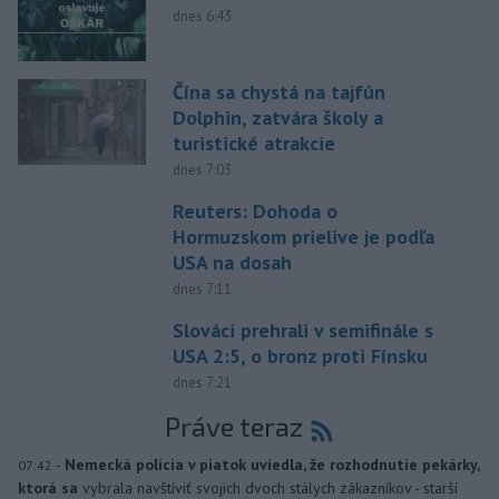
dnes 6:43
Čína sa chystá na tajfún
Dolphin, zatvára školy a
turistické atrakcie
dnes 7:03
Reuters: Dohoda o
Hormuzskom prielive je podľa
USA na dosah
dnes 7:11
Slováci prehrali v semifinále s
USA 2:5, o bronz proti Fínsku
dnes 7:21
Práve teraz
-
Nemecká polícia v piatok uviedla, že rozhodnutie pekárky,
07:42
ktorá sa
vybrala navštíviť svojich dvoch stálych zákazníkov - starší