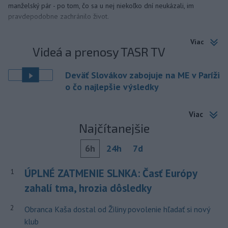
manželský pár - po tom, čo sa u nej niekoľko dní neukázali, im
pravdepodobne zachránilo život.
Viac
Videá a prenosy TASR TV
Deväť Slovákov zabojuje na ME v Paríži
o čo najlepšie výsledky
Viac
Najčítanejšie
6h
24h
7d
ÚPLNÉ ZATMENIE SLNKA: Časť Európy
1
zahalí tma, hrozia dôsledky
2
Obranca Kaša dostal od Žiliny povolenie hľadať si nový
klub