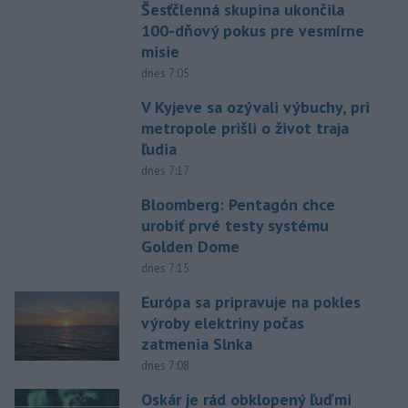
Šesťčlenná skupina ukončila
100-dňový pokus pre vesmírne
misie
dnes 7:05
V Kyjeve sa ozývali výbuchy, pri
metropole prišli o život traja
ľudia
dnes 7:17
Bloomberg: Pentagón chce
urobiť prvé testy systému
Golden Dome
dnes 7:15
Európa sa pripravuje na pokles
výroby elektriny počas
zatmenia Slnka
dnes 7:08
Oskár je rád obklopený ľuďmi