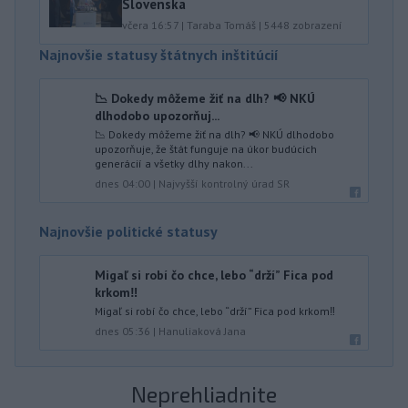
Slovenska
včera 16:57
|
Taraba Tomáš
|
5448
zobrazení
Najnovšie statusy štátnych inštitúcií
📉 Dokedy môžeme žiť na dlh? 📢 NKÚ
dlhodobo upozorňuj...
📉 Dokedy môžeme žiť na dlh? 📢 NKÚ dlhodobo
upozorňuje, že štát funguje na úkor budúcich
generácií a všetky dlhy nakon...
dnes 04:00
|
Najvyšší kontrolný úrad SR
Najnovšie politické statusy
Migaľ si robí čo chce, lebo “drží” Fica pod
krkom‼️
Migaľ si robí čo chce, lebo “drží” Fica pod krkom‼️
dnes 05:36
|
Hanuliaková Jana
Neprehliadnite