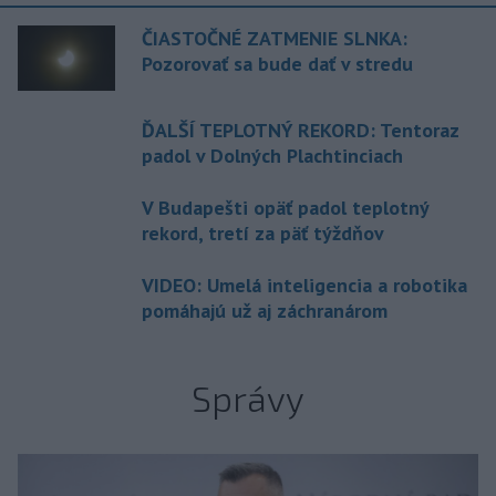
ČIASTOČNÉ ZATMENIE SLNKA:
Pozorovať sa bude dať v stredu
ĎALŠÍ TEPLOTNÝ REKORD: Tentoraz
padol v Dolných Plachtinciach
V Budapešti opäť padol teplotný
rekord, tretí za päť týždňov
VIDEO: Umelá inteligencia a robotika
pomáhajú už aj záchranárom
Správy