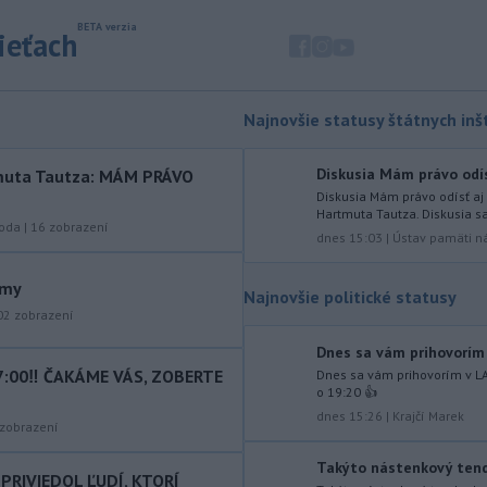
Balkáne, kde v týchto dňoch horúčavy
dosahujú až 40 stupňov Celzia.
sieťach
-
Nemecký súd vo štvrtok
12:12
udelil doživotný trest Afgancovi,
ktorý
minulý rok autom vrazil do davu
Najnovšie statusy štátnych inšt
ľudí v Mníchove a zabil dvojročné
dievča a jej 37-ročnú matku.
Diskusia Mám právo odísť
rtmuta Tautza: MÁM PRÁVO
-
Severná Kórea vo štvrtok
11:29
Diskusia Mám právo odísť aj 
Hartmuta Tautza. Diskusia sa
odpálila najmenej jeden
roda
|
16
zobrazení
dnes 15:03
|
Ústav pamäti n
neidentifikovaný
projektil smerom k
Japonskému moru, uviedla
ámy
juhokórejská armáda.
Najnovšie politické statusy
02
zobrazení
-
Island si v prípade obnovenia
10:31
rokovaní o vstupe do Európskej
Dnes sa vám prihovorím 
únie chce zachovať suverénnu
7:00‼️ ČAKÁME VÁS, ZOBERTE
Dnes sa vám prihovorím v LA
o 19:20 👍
kontrolu nad všetkým rybolovom.
dnes 15:26
|
Krajčí Marek
zobrazení
-
Väčšina Poliakov po roku vo
09:52
funkcii hodnotí pôsobenie
Takýto nástenkový tender
PRIVIEDOL ĽUDÍ, KTORÍ
prezidenta Karola Nawrockého