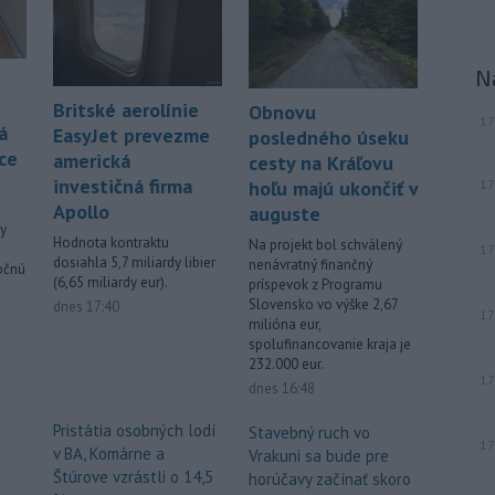
Filip Kuffa tvrdí,
že mu Európska
komisia (EK) dala za pravdu v
súvislosti s vládnou pripomienkou k
N
t
zonáciám národných parkov (NP) a
Britské aerolínie
naďalej je tak ohrozených 450
Obnovu
17
á
miliónov eur z plánu obnovy.
EasyJet prevezme
posledného úseku
ce
americká
cesty na Kráľovu
Viac >
investičná firma
17
hoľu majú ukončiť v
Apollo
auguste
vy
Hodnota kontraktu
Na projekt bol schválený
17
dosiahla 5,7 miliardy libier
nenávratný finančný
ročnú
(6,65 miliardy eur).
príspevok z Programu
Slovensko vo výške 2,67
dnes 17:40
17
milióna eur,
spolufinancovanie kraja je
232.000 eur.
17
dnes 16:48
Pristátia osobných lodí
Stavebný ruch vo
17
v BA, Komárne a
Vrakuni sa bude pre
Štúrove vzrástli o 14,5
horúčavy začínať skoro