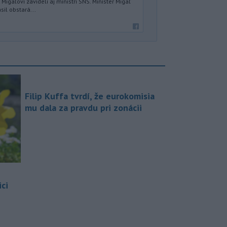
igaľovi závideli aj ministri SNS. Minister Migaľ
sil obstará...
Filip Kuffa tvrdí, že eurokomisia
mu dala za pravdu pri zonácii
ci