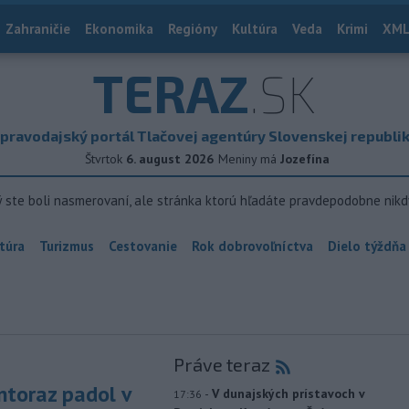
Zahraničie
Ekonomika
Regióny
Kultúra
Veda
Krimi
XML
TERAZ
.SK
pravodajský portál Tlačovej agentúry Slovenskej republi
Štvrtok
6. august 2026
Meniny má
Jozefína
ý ste boli nasmerovaní, ale stránka ktorú hľadáte pravdepodobne nikd
túra
Turizmus
Cestovanie
Rok dobrovoľníctva
Dielo týždňa
Práve teraz
toraz padol v
-
V dunajských prístavoch v
17:36