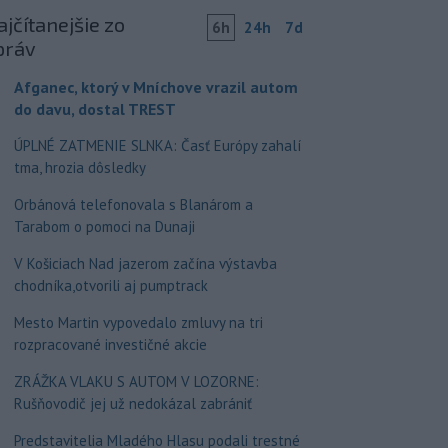
jčítanejšie zo
6h
24h
7d
práv
Afganec, ktorý v Mníchove vrazil autom
do davu, dostal TREST
ÚPLNÉ ZATMENIE SLNKA: Časť Európy zahalí
tma, hrozia dôsledky
Orbánová telefonovala s Blanárom a
Tarabom o pomoci na Dunaji
V Košiciach Nad jazerom začína výstavba
chodníka,otvorili aj pumptrack
Mesto Martin vypovedalo zmluvy na tri
rozpracované investičné akcie
ZRÁŽKA VLAKU S AUTOM V LOZORNE:
Rušňovodič jej už nedokázal zabrániť
Predstavitelia Mladého Hlasu podali trestné