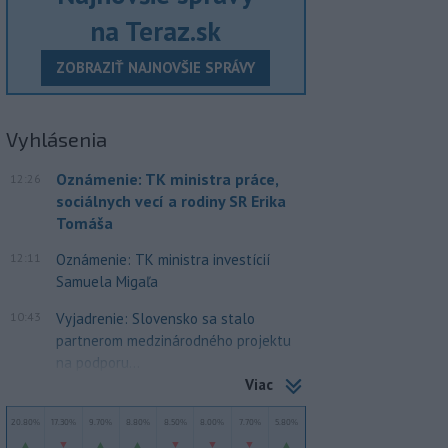
na Teraz.sk
ZOBRAZIŤ NAJNOVŠIE SPRÁVY
Vyhlásenia
Oznámenie: TK ministra práce,
12:26
sociálnych vecí a rodiny SR Erika
Tomáša
12:11
Oznámenie: TK ministra investícií
Samuela Migaľa
10:43
Vyjadrenie: Slovensko sa stalo
partnerom medzinárodného projektu
na podporu...
Viac