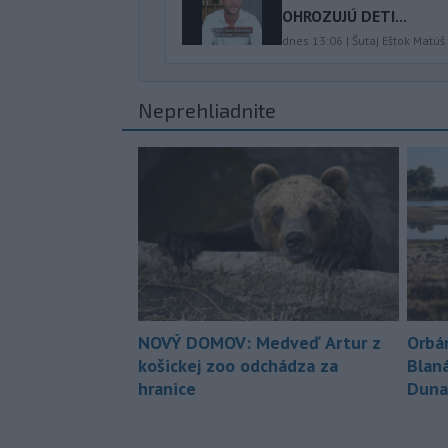
OHROZUJÚ DETI...
dnes 13:06
|
Šutaj Eštok Matúš
Neprehliadnite
NOVÝ DOMOV: Medveď Artur z
Orbá
košickej zoo odchádza za
Blan
hranice
Duna