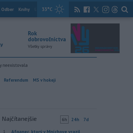
33
°C
 Odber
Knihy
Útulkovo
Magazín
News Now
Archív
TASR
Rok
dobrovoľníctva
ky
Všetky správy
y neexistovala
Referendum
MS v hokeji
Najčítanejšie
6h
24h
7d
Afganec, ktorý v Mníchove vrazil
1