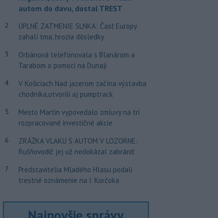
autom do davu, dostal TREST
2
ÚPLNÉ ZATMENIE SLNKA: Časť Európy
zahalí tma, hrozia dôsledky
3
Orbánová telefonovala s Blanárom a
Tarabom o pomoci na Dunaji
4
V Košiciach Nad jazerom začína výstavba
chodníka,otvorili aj pumptrack
5
Mesto Martin vypovedalo zmluvy na tri
rozpracované investičné akcie
6
ZRÁŽKA VLAKU S AUTOM V LOZORNE:
Rušňovodič jej už nedokázal zabrániť
7
Predstavitelia Mladého Hlasu podali
trestné oznámenie na I. Korčoka
Najnovšie správy