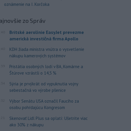
oznámenie na I. Korčoka
ajnovšie
zo Správ
Britské aerolínie EasyJet prevezme
:40
americká investičná firma Apollo
:40
KDH žiada ministra vnútra o vysvetlenie
nákupu kamerových systémov
:39
Pristátia osobných lodí v BA, Komárne a
Štúrove vzrástli o 14,5 %
:34
Sýria je prvýkrát od vypuknutia vojny
sebestačná vo výrobe pšenice
:32
Výbor Senátu USA označil Fauciho za
osobu pohŕdajúcu Kongresom
:21
Skenovať Lidl Plus sa oplatí: Ušetrite viac
ako 30% z nákupu