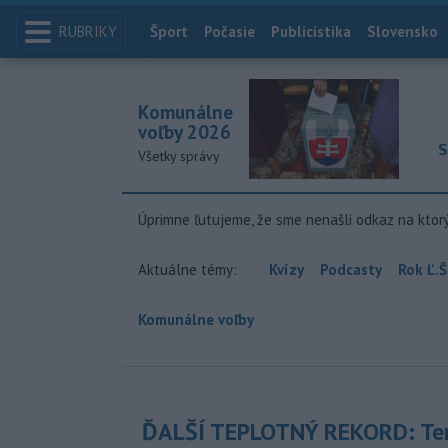
RUBRIKY
Index
Šport
Počasie
Publicistika
Slovensko
Komunálne
voľby 2026
S
Všetky správy
Úprimne ľutujeme, že sme nenašli odkaz na ktor
Aktuálne témy:
Kvízy
Podcasty
Rok Ľ.Š
Komunálne voľby
ĎALŠÍ TEPLOTNÝ REKORD: Ten