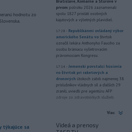
Bratislave, Komárne a Štúrove v
prvom
polroku 2026 zaznamenali
spolu 1827 pristátí osobných
ameranú hodnotu zo
kajutových a výletných plavidiel.
 Slovenska.
-
Republikánmi ovládaný výbor
17:28
amerického Senátu vo
štvrtok
označil lekára Anthonyho Fauciho za
osobu brániacu vyšetrovacím
právomociam Kongresu.
-
Jemenskí povstalci húsíovia
17:14
vo štvrtok pri raketových a
dronových
útokoch zabili najmenej 38
príslušníkov vládnych síl a ďalších 29
zranili, uviedli pre agentúru AFP
zdroje zo zdravotníckych služieb.
-
Európska komisia (EK)
16:35
Viac
monitoruje situáciu a posudzuje
všetky
vznesené obavy týkajúce sa
Videá a prenosy
 týkajúce sa
vládnych uznesení k zonáciám