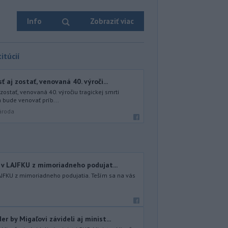
Info
Zobraziť viac
itúcií
 aj zostať, venovaná 40. výroči...
zostať, venovaná 40. výročiu tragickej smrti
 bude venovať príb...
ároda
v LAJFKU z mimoriadneho podujat...
JFKU z mimoriadneho podujatia. Teším sa na vás
 by Migaľovi závideli aj minist...