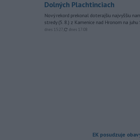
Dolných Plachtinciach
Nový rekord prekonal doterajšiu najvyššiu n
stredy (5. 8.) z Kamenice nad Hronom na juhu
aktualizované
dnes 15:27
,
dnes 17:08
EK posudzuje obavy