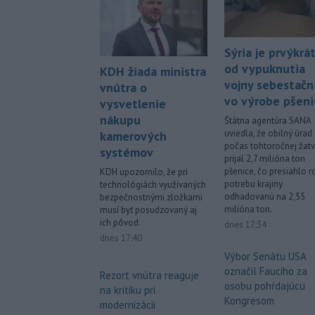
Sýria je prvýkrá
od vypuknutia
KDH žiada ministra
vojny sebestačn
vnútra o
vo výrobe pšeni
vysvetlenie
nákupu
Štátna agentúra SANA
uviedla, že obilný úrad
kamerových
počas tohtoročnej žat
systémov
prijal 2,7 milióna ton
pšenice, čo presiahlo 
KDH upozornilo, že pri
potrebu krajiny
technológiách využívaných
odhadovanú na 2,55
bezpečnostnými zložkami
milióna ton.
musí byť posudzovaný aj
ich pôvod.
dnes 17:34
dnes 17:40
Výbor Senátu USA
označil Fauciho za
Rezort vnútra reaguje
osobu pohŕdajúcu
na kritiku pri
Kongresom
modernizácii