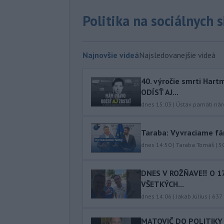
Politika na sociálnych 
Najnovšie videá
Najsledovanejšie videá
40.⁠ ⁠výročie smrti Ha
ODÍSŤ AJ...
dnes 15:03
|
Ústav pamäti ná
Taraba: Vyvraciame f
dnes 14:50
|
Taraba Tomáš
|
5
DNES V ROŽŇAVE‼️ O 1
VŠETKÝCH...
dnes 14:06
|
Jakab Július
|
637
MATOVIČ DO POLITIKY 