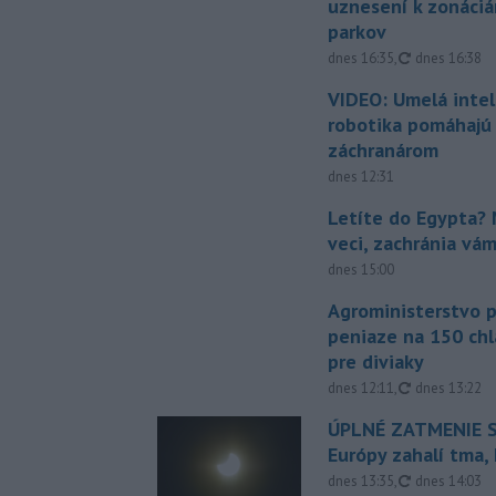
uznesení k zonáci
parkov
aktualizovan
dnes 16:35
,
dnes 16:38
VIDEO: Umelá intel
robotika pomáhajú 
záchranárom
dnes 12:31
Letíte do Egypta? 
veci, zachránia vá
dnes 15:00
Agroministerstvo 
peniaze na 150 chl
pre diviaky
aktualizovan
dnes 12:11
,
dnes 13:22
ÚPLNÉ ZATMENIE S
Európy zahalí tma,
aktualizovan
dnes 13:35
,
dnes 14:03