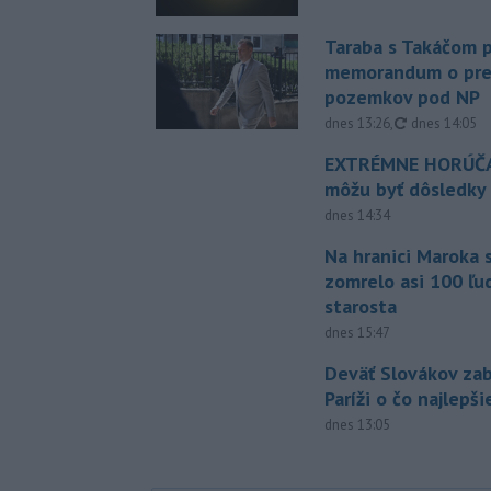
Taraba s Takáčom p
memorandum o pr
pozemkov pod NP
aktualizovan
dnes 13:26
,
dnes 14:05
EXTRÉMNE HORÚČA
môžu byť dôsledky
dnes 14:34
Na hranici Maroka 
zomrelo asi 100 ľu
starosta
dnes 15:47
Deväť Slovákov zab
Paríži o čo najlepš
dnes 13:05