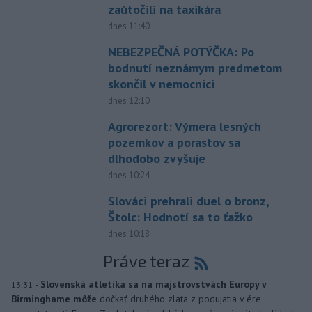
zaútočili na taxikára
dnes 11:40
NEBEZPEČNÁ POTÝČKA: Po
bodnutí neznámym predmetom
skončil v nemocnici
dnes 12:10
Agrorezort: Výmera lesných
pozemkov a porastov sa
dlhodobo zvyšuje
dnes 10:24
Slováci prehrali duel o bronz,
Štolc: Hodnotí sa to ťažko
dnes 10:18
Práve teraz
-
Slovenská atletika sa na majstrovstvách Európy v
13:31
Birminghame môže
dočkať druhého zlata z podujatia v ére