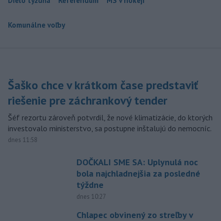
Dielo týždňa
Referendum
MS v hokeji
Komunálne voľby
Šaško chce v krátkom čase predstaviť
riešenie pre záchrankový tender
Šéf rezortu zároveň potvrdil, že nové klimatizácie, do ktorých
investovalo ministerstvo, sa postupne inštalujú do nemocníc.
dnes 11:58
DOČKALI SME SA: Uplynulá noc
bola najchladnejšia za posledné
týždne
dnes 10:27
Chlapec obvinený zo streľby v