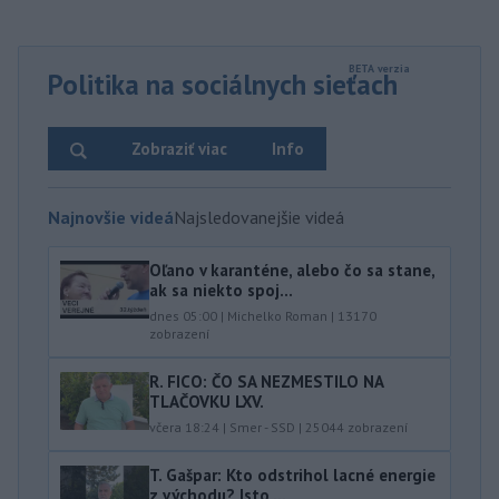
Politika na sociálnych sieťach
Zobraziť viac
Info
Najnovšie videá
Najsledovanejšie videá
Oľano v karanténe, alebo čo sa stane,
ak sa niekto spoj...
dnes 05:00
|
Michelko Roman
|
13170
zobrazení
R. FICO: ČO SA NEZMESTILO NA
TLAČOVKU LXV.
včera 18:24
|
Smer - SSD
|
25044
zobrazení
T. Gašpar: Kto odstrihol lacné energie
z východu? Isto ...