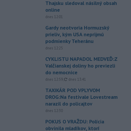
Thajsku sledoval násilný obsah
online
dnes 12:01
Gardy neotvoria Hormuzský
prieliv, kým USA neprijmú
podmienky Teheránu
dnes 12:25
CYKLISTU NAPADOL MEDVEĎ:Z
Valčianskej doliny ho previezli
do nemocnice
aktualizované
dnes 12:59
,
dnes 13:41
TAXIKÁR POD VPLYVOM
DROG:Na festivale Lovestream
narazil do policajtov
dnes 12:30
POKUS O VRAŽDU: Polícia
obvinila mladíkov, ktorí