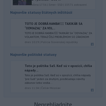
včera 17:56
|
Smer - SSD
|
15571
zobrazení
Najnovšie statusy štátnych inštitúcií
TOTO JE DOBRÁ HANBA!🤦‍♂️ TAXIKÁR SA
“ODVIAZAL” ZA VOL...
TOTO JE DOBRÁ HANBA!🤦‍♂️ TAXIKÁR SA “ODVIAZAL” ZA
VOLANTOM, TERAZ ČELÍ PROBLÉMOM SO ZÁKONOM
dnes 10:29
|
Polícia Slovenskej republiky
Najnovšie politické statusy
Toto je politika SaS. Keď sú v opozícii, chŕlia
nápady ...
Toto je politika SaS. Keď sú v opozícii, chŕlia nápady
"pre ľudí" jeden za druhým, predkladajú návrhy
zákonov lebo vedia...
dnes 11:04
|
Čellár Miroslav
Neprehliadnite