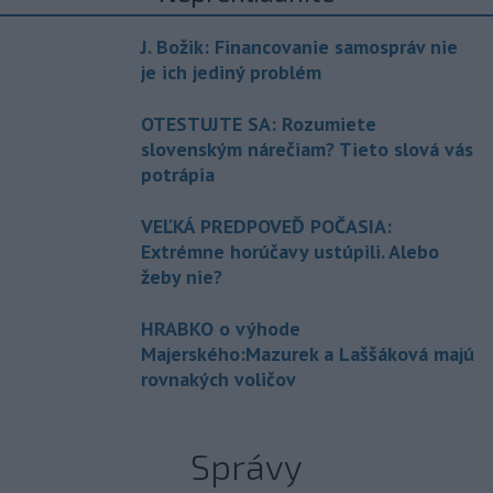
J. Božik: Financovanie samospráv nie
je ich jediný problém
OTESTUJTE SA: Rozumiete
slovenským nárečiam? Tieto slová vás
potrápia
VEĽKÁ PREDPOVEĎ POČASIA:
Extrémne horúčavy ustúpili. Alebo
žeby nie?
HRABKO o výhode
Majerského:Mazurek a Laššáková majú
rovnakých voličov
Správy