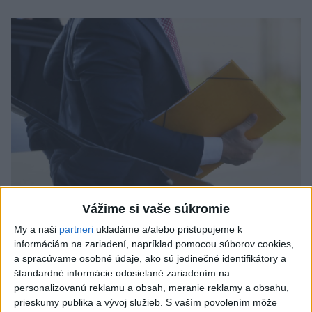
Vážime si vaše súkromie
Odborník: Rozlišovanie medzi
My a naši
partneri
ukladáme a/alebo pristupujeme k
investíciami vás ochráni pred podvodmi
informáciám na zariadení, napríklad pomocou súborov cookies,
a spracúvame osobné údaje, ako sú jedinečné identifikátory a
Poukázal na to, že podvodníci prispôsobujú názvy produktov
štandardné informácie odosielané zariadením na
aj príbehy tomu, čo práve priťahuje pozornosť.
personalizovanú reklamu a obsah, meranie reklamy a obsahu,
dnes 9:38
prieskumy publika a vývoj služieb.
S vaším povolením môže