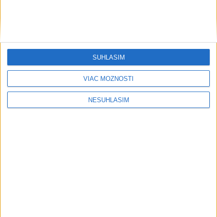
Neprehliadnite
SÚHLASÍM
VIAC MOŽNOSTÍ
NESÚHLASÍM
Publicistika