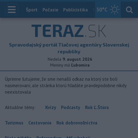
30
°C
Index
Šport
Počasie
Publicistika
Slovensko
Zahranič
TERAZ
.SK
Spravodajský portál Tlačovej agentúry Slovenskej
republiky
Nedela
9. august 2026
Meniny má
Ľubomíra
Úprimne ľutujeme, že sme nenašli odkaz na ktorý ste boli
nasmerovaní, ale stránka ktorú hľadáte pravdepodobne nikdy
neexistovala
Aktuálne témy:
Kvízy
Podcasty
Rok Ľ.Štúra
Turizmus
Cestovanie
Rok dobrovoľníctva