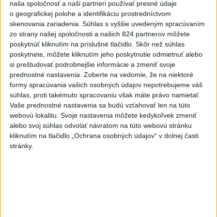
naša spoločnosť a naši partneri používať presné údaje
Slovensko
o geografickej polohe a identifikáciu prostredníctvom
skenovania zariadenia. Súhlas s vyššie uvedeným spracúvaním
Aktuálne je dočasne zatvorených 63
zo strany našej spoločnosti a našich 824 partnerov môžete
pôšt, všetky majú otvoriť do 30.9.
poskytnúť kliknutím na príslušné tlačidlo. Skôr než súhlas
dnes 12:17
poskytnete, môžete kliknutím jeho poskytnutie odmietnuť alebo
si preštudovať podrobnejšie informácie a zmeniť svoje
prednostné nastavenia.
Zoberte na vedomie, že na niektoré
Šaško chce v krátkom čase predstaviť riešenie pre
formy spracúvania vašich osobných údajov nepotrebujeme váš
záchrankový tender
súhlas, proti takémuto spracovaniu však máte právo namietať.
Vaše prednostné nastavenia sa budú vzťahovať len na túto
Kandidovať môžu aj nezávislí, potrebujú vyzbierať podpisy od
webovú lokalitu. Svoje nastavenia môžete kedykoľvek zmeniť
občanov
alebo svoj súhlas odvolať návratom na túto webovú stránku
kliknutím na tlačidlo „Ochrana osobných údajov“ v dolnej časti
Slovenskí hasiči naďalej pokračujú vo svojom nasadení vo
stránky.
Francúzsku
Zahraničie
Netanjahu: Izrael odmietol plán Rady
mieru pre Pásmo Gazy