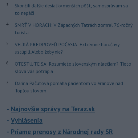
3
Skončili ďalšie desiatky menších pôšt, samosprávam sa
to nepáči
4
SMRŤ V HORÁCH: V Západných Tatrách zomrel 76-ročný
turista
5
VEĽKÁ PREDPOVEĎ POČASIA: Extrémne horúčavy
ustúpili. Alebo žeby nie?
6
OTESTUJTE SA: Rozumiete slovenským nárečiam? Tieto
slová vás potrápia
7
Darina Pačutová pomáha pacientom vo Vranove nad
Topľou slovom
Najnovšie správy na Teraz.sk
Vyhlásenia
Priame prenosy z Národnej rady SR