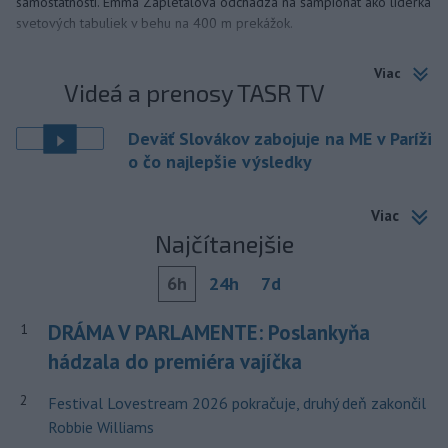
samostatnosti. Emma Zapletalová odchádza na šampionát ako líderka
svetových tabuliek v behu na 400 m prekážok.
Viac
Videá a prenosy TASR TV
Deväť Slovákov zabojuje na ME v Paríži
o čo najlepšie výsledky
Viac
Najčítanejšie
6h
24h
7d
DRÁMA V PARLAMENTE: Poslankyňa
1
hádzala do premiéra vajíčka
2
Festival Lovestream 2026 pokračuje, druhý deň zakončil
Robbie Williams