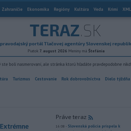
Zahraničie
Ekonomika
Regióny
Kultúra
Veda
Krimi
XML
TERAZ
.SK
pravodajský portál Tlačovej agentúry Slovenskej republi
Piatok
7. august 2026
Meniny má
Štefánia
ý ste boli nasmerovaní, ale stránka ktorú hľadáte pravdepodobne nikd
túra
Turizmus
Cestovanie
Rok dobrovoľníctva
Dielo týždňa
Práve teraz
 Extrémne
-
Slovenská polícia prispela k
16:08