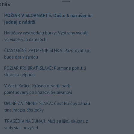
práv
POŽIAR V SLOVNAFTE: Došlo k narušeniu
jednej z nádrží
Horúčavy vystriedajú búrky: Výstrahy vydali
vo viacerých okresoch
ČIASTOČNÉ ZATMENIE SLNKA: Pozorovať sa
bude dať v stredu
POŽIAR PRI BRATISLAVE: Plamene pohltili
skládku odpadu
V časti Košice-Krásna otvorili park
pomenovaný po kňazovi Semivanovi
ÚPLNÉ ZATMENIE SLNKA: Časť Európy zahalí
tma, hrozia dôsledky
TRAGÉDIA NA DUNAJI: Muž sa išiel okúpať, z
vody viac nevyšiel