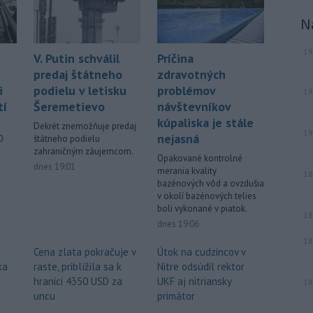
N
19
V. Putin schválil
Príčina
predaj štátneho
zdravotných
i
podielu v letisku
problémov
19
tí
Šeremetievo
návštevníkov
kúpaliska je stále
Dekrét znemožňuje predaj
19
nejasná
0
štátneho podielu
zahraničným záujemcom.
Opakované kontrolné
dnes 19:01
merania kvality
18
bazénových vôd a ovzdušia
v okolí bazénových telies
boli vykonané v piatok.
18
dnes 19:06
18
Cena zlata pokračuje v
Útok na cudzincov v
ka
raste, priblížila sa k
Nitre odsúdil rektor
hranici 4350 USD za
UKF aj nitriansky
18
uncu
primátor