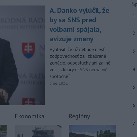
-
Generálna prokuratúra SR
09:01
S
podala v súvislosti s určením
A. Danko vylúčil, že
volebných
obvodov celkovo osem
1
by sa SNS pred
protestov prokurátora, a to proti
piatim uzneseniam mestských
voľbami spájala,
2
zastupiteľstiev a trom uzneseniam
avizuje zmeny
zastupiteľstiev samosprávnych krajov.
Vyhlásil, že už nebude niesť
3
-
Predseda Národnej rady SR
08:41
zodpovednosť za „zbabrané
Richard Raši (Hlas-SD) odsudzuje
zonácie, odposluchy ani za iné
útok na
mladých ľudí zo zahraničia,
veci, s ktorými SNS nemá nič
4
ktorý sa stal v Nitre. Verí, že polícia
spoločné“.
páchateľov nájde a za tento čin
ponesú následky.
dnes 18:51
5
Viac >
6
Ekonomika
Regióny
7