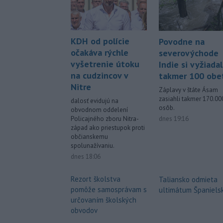
KDH od polície
Povodne na
očakáva rýchle
severovýchode
vyšetrenie útoku
Indie si vyžiadal
na cudzincov v
takmer 100 obe
Nitre
Záplavy v štáte Ásam
zasiahli takmer 170.00
dalosť evidujú na
osôb.
obvodnom oddelení
dnes 19:16
Policajného zboru Nitra-
západ ako priestupok proti
občianskemu
spolunažívaniu.
dnes 18:06
Rezort školstva
Taliansko odmieta
pomôže samosprávam s
ultimátum Španiels
určovaním školských
obvodov