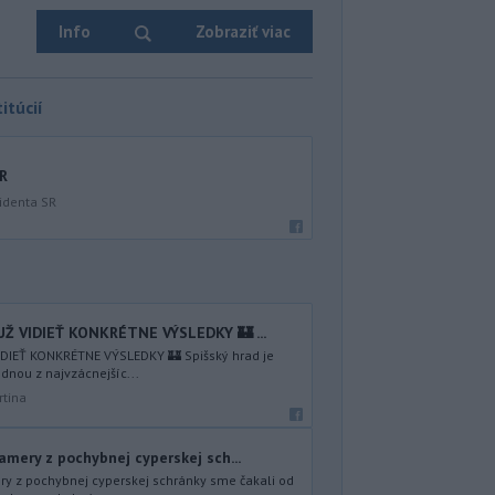
Info
Zobraziť viac
itúcií
SR
identa SR
Ž VIDIEŤ KONKRÉTNE VÝSLEDKY 🏰 ...
DIEŤ KONKRÉTNE VÝSLEDKY 🏰 Spišský hrad je
dnou z najvzácnejšíc...
rtina
amery z pochybnej cyperskej sch...
ry z pochybnej cyperskej schránky sme čakali od