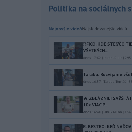
Politika na sociálnych 
Najnovšie videá
Najsledovanejšie videá
⁉️FICO, KDE STE⁉️ČO T
VŠETKÝCH...
dnes 17:02
|
Jakab Július
|
295
Taraba: Rozvíjame vše
dnes 16:57
|
Taraba Tomáš
|
3
🔥 ZBLÁZNILI SA❓️ŠTÁ
10x VIAC P...
dnes 16:40
|
Uhrík Milan
|
164
R. BESTRO: KEĎ NAĎOV