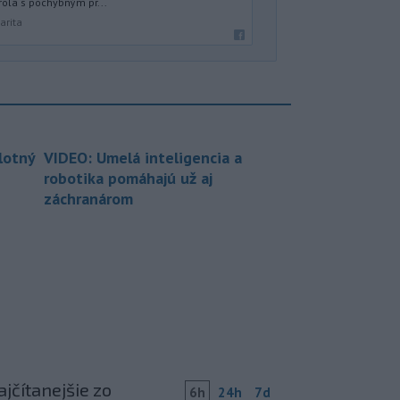
ola s pochybným pr...
arita
lotný
VIDEO: Umelá inteligencia a
robotika pomáhajú už aj
záchranárom
jčítanejšie zo
6h
24h
7d