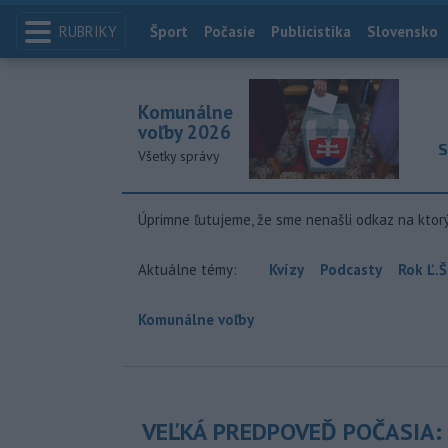
RUBRIKY
Index
Šport
Počasie
Publicistika
Slovensko
Komunálne
voľby 2026
S
Všetky správy
Úprimne ľutujeme, že sme nenašli odkaz na ktor
Aktuálne témy:
Kvízy
Podcasty
Rok Ľ.Š
Komunálne voľby
VEĽKÁ PREDPOVEĎ POČASIA: