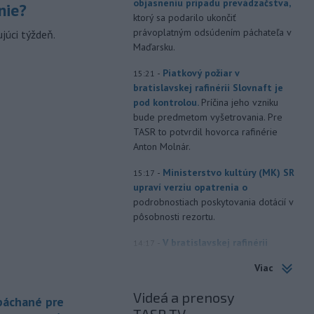
objasneniu prípadu prevádzačstva,
nie?
ktorý sa podarilo ukončiť
právoplatným odsúdením páchateľa v
júci týždeň.
Maďarsku.
-
Piatkový požiar v
15:21
bratislavskej rafinérii Slovnaft je
pod kontrolou.
Príčina jeho vzniku
bude predmetom vyšetrovania. Pre
TASR to potvrdil hovorca rafinérie
Anton Molnár.
-
Ministerstvo kultúry (MK) SR
15:17
upraví verziu opatrenia o
podrobnostiach poskytovania dotácií v
pôsobnosti rezortu.
-
V bratislavskej rafinérii
14:17
Slovnaft horí uskladnený ropný
Viac
produkt.
TASR o tom informovala
rafinéria s tým, že obyvateľom nehrozí
Videá a prenosy
 páchané pre
nebezpečenstvo.