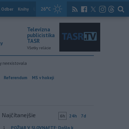
26
°C
 Odber
Knihy
Útulkovo
Magazín
News Now
Archív
TASR
Televízna
publicistika
TASR
ky
Všetky relácie
y neexistovala
Referendum
MS v hokeji
Najčítanejšie
6h
24h
7d
POŽIAR V SLOVNAFTE: Došlo k
1