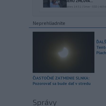
JEHO ZMLUVÁ...
dnes 14:51
|
Smer - SSD
|
4656
Neprehliadnite
ĎALŠ
Tent
Plach
ČIASTOČNÉ ZATMENIE SLNKA:
Pozorovať sa bude dať v stredu
Správy