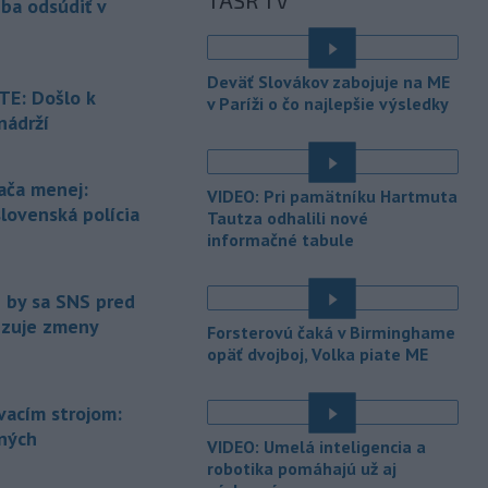
TASR TV
eba odsúdiť v
-
Jedným zo zdravotných rizík
13:50
na festivale môže byť vyššia
úroveň
hluku. Je preto dobré držať sa
Deväť Slovákov zabojuje na ME
ďalej od reproduktorov, používať
E: Došlo k
v Paríži o čo najlepšie výsledky
chrániče sluchu či dodržiavať
nádrží
prestávky.
é
-
Podporu kandidatúre
12:49
ača menej:
VIDEO: Pri pamätníku Hartmuta
Slovenskej republiky na nestále
slovenská polícia
Tautza odhalili nové
členstvo
v Bezpečnostnej rade
informačné tabule
Organizácie Spojených národov (OSN)
na roky 2028 až 2029 písomne
vyjadrilo už 123 zo 193 členských
e by sa SNS pred
štátov OSN.
vizuje zmeny
Forsterovú čaká v Birminghame
-
Násilie páchané pre rasovú
opäť dvojboj, Volka piate ME
12:31
nenávisť alebo pre príslušnosť k
inému národu treba odsúdiť v zárodku.
ovacím strojom:
Na sociálnej sieti to v reakcii na útok
ených
cudzincov v Nitre uviedol prezident
VIDEO: Umelá inteligencia a
SR Peter Pellegrini.
robotika pomáhajú už aj