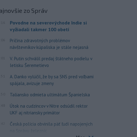
ajnovšie
zo Správ
Povodne na severovýchode Indie si
:16
vyžiadali takmer 100 obetí
:06
Príčina zdravotných problémov
návštevníkov kúpaliska je stále nejasná
:01
V. Putin schválil predaj štátneho podielu v
letisku Šeremetievo
:51
A. Danko vylúčil, že by sa SNS pred voľbami
spájala, avizuje zmeny
:50
Taliansko odmieta ultimátum Španielska
:48
Útok na cudzincov v Nitre odsúdil rektor
UKF aj nitriansky primátor
:42
Česká polícia obvinila päť ľudí napojených
na Správu železníc