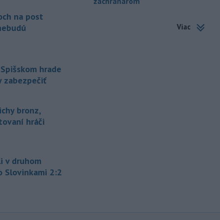
záchranárom
-
Maďarské Národné
12:26
och na post
zhromaždenie môže v utorok 11.
Viac
nebudú
augusta
rozhodnúť o novom
generálnom prokurátorovi, ak
parlament schváli skrátenie jeho
šesťmesačnej výpovednej lehoty.
 Spišskom hrade
-
Silné búrky vo štvrtok
y zabezpečiť
12:00
vyvolali v hornatých oblastiach
západného
Rakúska povodne a
ichy bronz,
zosuvy pôdy.
tovaní hráči
-
Slovenský
11:51
hydrometeorologický ústav (SHMÚ)
varuje v piatok
pred búrkami vo
viacerých okresoch stredného a
i v druhom
východného Slovenska. Vydal preto
o Slovinkami 2:2
výstrahu prvého stupňa.
-
Ministerstvo vnútra (MV) SR
11:18
požiada Národný bezpečnostný
úrad
(NBÚ) o nezávislé odborné posúdenie