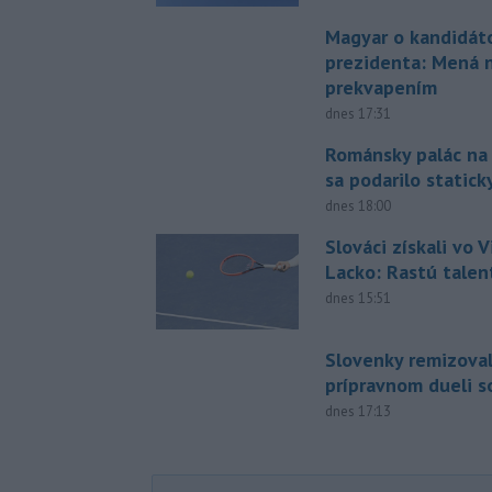
Magyar o kandidát
prezidenta: Mená 
prekvapením
dnes 17:31
Románsky palác na
sa podarilo statick
dnes 18:00
Slováci získali vo V
Lacko: Rastú talen
dnes 15:51
Slovenky remizoval
prípravnom dueli s
dnes 17:13