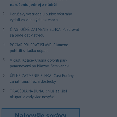
narušeniu jednej z nádrží
2
Horúčavy vystriedajú búrky: Výstrahy
vydali vo viacerých okresoch
3
ČIASTOČNÉ ZATMENIE SLNKA: Pozorovať
sa bude dať v stredu
4
POŽIAR PRI BRATISLAVE: Plamene
pohltili skládku odpadu
5
V časti Košice-Krásna otvorili park
pomenovaný po kňazovi Semivanovi
6
ÚPLNÉ ZATMENIE SLNKA: Časť Európy
zahalí tma, hrozia dôsledky
7
TRAGÉDIA NA DUNAJI: Muž sa išiel
okúpať, z vody viac nevyšiel
Najnovšie správy