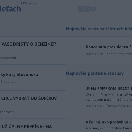
dodaných radarových zariadení, ktoré
sieťach
sú v pilotnej prevádzke.
-
Pre pretrvávajúce sucho,
11:03
horúčavy a nedostatok pitnej vody
Najnovšie statusy štátnych inšt
boli do odvolania vyhlásené
mimoriadne situácie v obciach Nižný
IE VAŠE DRÍSTY O BENZÍNE⁉️
Kancelária prezidenta 
Čaj a Vyšný Čaj v okrese Košice-okolie.
dnes 16:03
|
Kancelária prez
-
Od piatku do nedele (9. 8.)
zobrazení
10:59
do ukončenia premávky bude z
dôvodu
hudobného festivalu
Najnovšie politické statusy
tky kúty Slovenska
Lovestream na starom letisku v
63
zobrazení
bratislavských Vajnoroch upravená
organizácia MHD v oblasti Vajnôr.
🔎 NA SPIŠSKOM HRADE U
🔎 NA SPIŠSKOM HRADE UŽ VI
T CHCE VYBRAŤ OD ŠOFÉROV
-
Slovenský futbalista Lukáš
symbolom našej histórie a je
10:44
Haraslín môže v najbližšom období
dnes 16:48
|
Šimkovičová Ma
zmeniť
klubovú adresu. O 30-ročného
zobrazení
stredopoliara Sparty Praha sa podľa
A čo iné, ako pochybné k
portálu isport.cz zaujíma
I UŽ ÚPLNE PREPÍNA - NA
A čo iné, ako pochybné kame
saudskoarabský Al-Fateh.