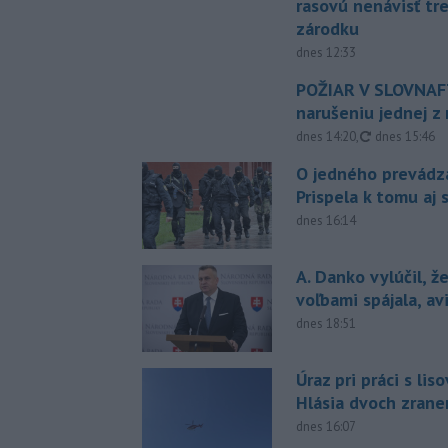
rasovú nenávisť tr
zárodku
dnes 12:33
POŽIAR V SLOVNAFT
narušeniu jednej z 
aktualizovan
dnes 14:20
,
dnes 15:46
O jedného prevádz
Prispela k tomu aj 
dnes 16:14
A. Danko vylúčil, ž
voľbami spájala, a
dnes 18:51
Úraz pri práci s lis
Hlásia dvoch zran
dnes 16:07