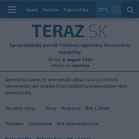
25
°C
Index
Šport
Počasie
Publicistika
Slovensko
Zahranič
TERAZ
.SK
Spravodajský portál Tlačovej agentúry Slovenskej
republiky
Štvrtok
6. august 2026
Meniny má
Jozefína
Úprimne ľutujeme, že sme nenašli odkaz na ktorý ste boli
nasmerovaní, ale stránka ktorú hľadáte pravdepodobne nikdy
neexistovala
Aktuálne témy:
Kvízy
Podcasty
Rok Ľ.Štúra
Turizmus
Cestovanie
Rok dobrovoľníctva