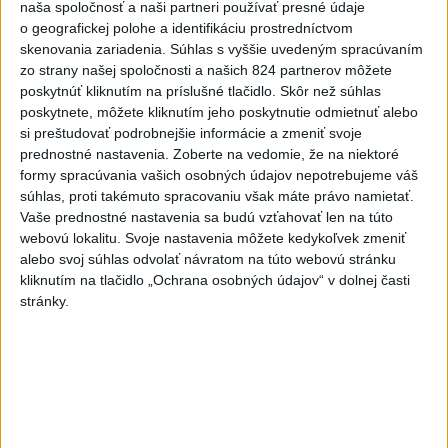
naša spoločnosť a naši partneri používať presné údaje
SLOVENSKÍ POLICAJTI V CHORVÁTSKU: Pomáhali i pri
o geografickej polohe a identifikáciu prostredníctvom
podvode s ubytovaním
skenovania zariadenia. Súhlas s vyššie uvedeným spracúvaním
zo strany našej spoločnosti a našich 824 partnerov môžete
MV odmieta tvrdenia PS o údajnom nasadení ruského
poskytnúť kliknutím na príslušné tlačidlo. Skôr než súhlas
sledovacieho systému
poskytnete, môžete kliknutím jeho poskytnutie odmietnuť alebo
si preštudovať podrobnejšie informácie a zmeniť svoje
Vo štvrtok má byť opäť horúco, niekde však hrozia búrky
prednostné nastavenia.
Zoberte na vedomie, že na niektoré
formy spracúvania vašich osobných údajov nepotrebujeme váš
súhlas, proti takémuto spracovaniu však máte právo namietať.
Zahraničie
Vaše prednostné nastavenia sa budú vzťahovať len na túto
webovú lokalitu. Svoje nastavenia môžete kedykoľvek zmeniť
Tureckí poslanci podporili návrh
alebo svoj súhlas odvolať návratom na túto webovú stránku
zákona o amnestii pre časť členov
kliknutím na tlačidlo „Ochrana osobných údajov“ v dolnej časti
stránky.
PKK
včera 21:59
Poľská vláda nemusí strane PiS vyplatiť zadržaný štátny
príspevok
Dron s výbušninami na letisku Lipsko/Halle: Spustili