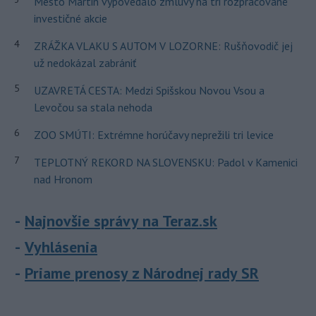
Mesto Martin vypovedalo zmluvy na tri rozpracované
investičné akcie
4
ZRÁŽKA VLAKU S AUTOM V LOZORNE: Rušňovodič jej
už nedokázal zabrániť
5
UZAVRETÁ CESTA: Medzi Spišskou Novou Vsou a
Levočou sa stala nehoda
6
ZOO SMÚTI: Extrémne horúčavy neprežili tri levice
7
TEPLOTNÝ REKORD NA SLOVENSKU: Padol v Kamenici
nad Hronom
Najnovšie správy na Teraz.sk
Vyhlásenia
Priame prenosy z Národnej rady SR