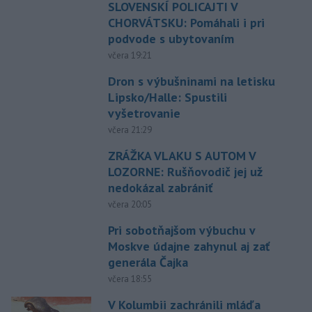
SLOVENSKÍ POLICAJTI V
CHORVÁTSKU: Pomáhali i pri
podvode s ubytovaním
včera 19:21
Dron s výbušninami na letisku
Lipsko/Halle: Spustili
vyšetrovanie
včera 21:29
ZRÁŽKA VLAKU S AUTOM V
LOZORNE: Rušňovodič jej už
nedokázal zabrániť
včera 20:05
Pri sobotňajšom výbuchu v
Moskve údajne zahynul aj zať
generála Čajka
včera 18:55
V Kolumbii zachránili mláďa