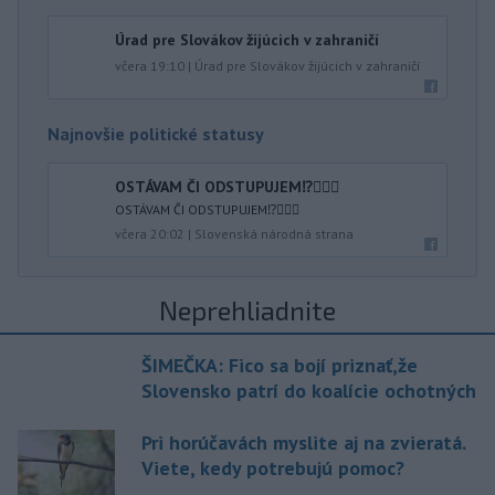
Úrad pre Slovákov žijúcich v zahraničí
včera 19:10
|
Úrad pre Slovákov žijúcich v zahraničí
Najnovšie politické statusy
OSTÁVAM ČI ODSTUPUJEM⁉️🤷🏻‍♂️
OSTÁVAM ČI ODSTUPUJEM⁉️🤷🏻‍♂️
včera 20:02
|
Slovenská národná strana
Neprehliadnite
ŠIMEČKA: Fico sa bojí priznať,že
Slovensko patrí do koalície ochotných
Pri horúčavách myslite aj na zvieratá.
Viete, kedy potrebujú pomoc?