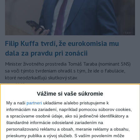
Filip Kuffa tvrdí, že eurokomisia mu
dala za pravdu pri zonácii
Minister životného prostredia Tomáš Taraba (nominant SNS)
sa voči týmto tvrdeniam ohradil s tým, že ide o fabulácie,
ktoré neodzrkadľujú skutkový stav.
včera 22:53
Vážime si vaše súkromie
Slovensko
My a naši
partneri
ukladáme a/alebo pristupujeme k
informáciám na zariadení, napríklad pomocou súborov cookies,
T. Taraba: SR pomáha Maďarsku s
a spracúvame osobné údaje, ako sú jedinečné identifikátory a
vodou aj napriek tomu, že je jej málo
štandardné informácie odosielané zariadením na
včera 20:49
personalizovanú reklamu a obsah, meranie reklamy a obsahu,
prieskumy publika a vývoj služieb.
S vaším povolením môže