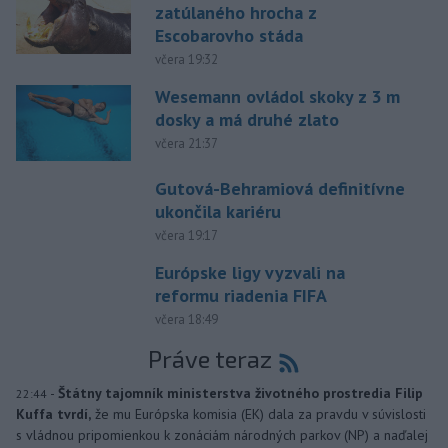
zatúlaného hrocha z
Escobarovho stáda
včera 19:32
Wesemann ovládol skoky z 3 m
dosky a má druhé zlato
včera 21:37
Gutová-Behramiová definitívne
ukončila kariéru
včera 19:17
Európske ligy vyzvali na
reformu riadenia FIFA
včera 18:49
Práve teraz
-
Štátny tajomník ministerstva životného prostredia Filip
22:44
Kuffa tvrdí,
že mu Európska komisia (EK) dala za pravdu v súvislosti
s vládnou pripomienkou k zonáciám národných parkov (NP) a naďalej