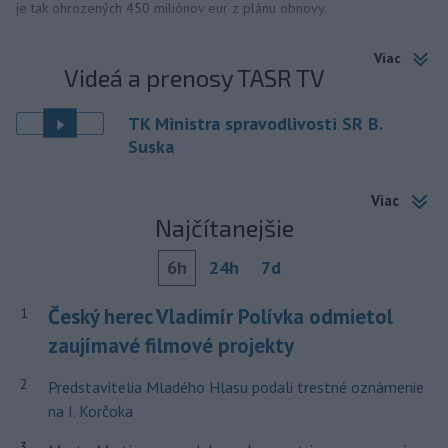
je tak ohrozených 450 miliónov eur z plánu obnovy.
Viac
Videá a prenosy TASR TV
TK Ministra spravodlivosti SR B.
Suska
Viac
Najčítanejšie
6h
24h
7d
Český herec Vladimír Polívka odmietol
1
zaujímavé filmové projekty
2
Predstavitelia Mladého Hlasu podali trestné oznámenie
na I. Korčoka
3