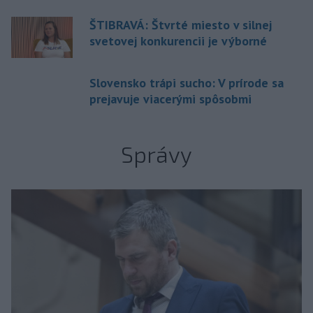
ŠTIBRAVÁ: Štvrté miesto v silnej
svetovej konkurencii je výborné
Slovensko trápi sucho: V prírode sa
prejavuje viacerými spôsobmi
Správy