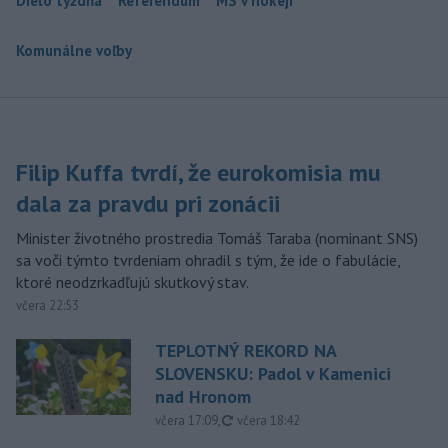
Dielo týždňa
Referendum
MS v hokeji
Komunálne voľby
Filip Kuffa tvrdí, že eurokomisia mu
dala za pravdu pri zonácii
Minister životného prostredia Tomáš Taraba (nominant SNS)
sa voči týmto tvrdeniam ohradil s tým, že ide o fabulácie,
ktoré neodzrkadľujú skutkový stav.
včera 22:53
TEPLOTNÝ REKORD NA
SLOVENSKU: Padol v Kamenici
nad Hronom
aktualizované
včera 17:09
,
včera 18:42