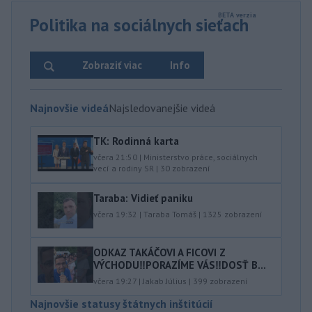
Politika na sociálnych sieťach
Zobraziť viac
Info
Najnovšie videá
Najsledovanejšie videá
TK: Rodinná karta
včera 21:50
|
Ministerstvo práce, sociálnych
vecí a rodiny SR
|
30
zobrazení
Taraba: Vidieť paniku
včera 19:32
|
Taraba Tomáš
|
1325
zobrazení
ODKAZ TAKÁČOVI A FICOVI Z
VÝCHODU‼️PORAZÍME VÁS‼️DOSŤ B...
včera 19:27
|
Jakab Július
|
399
zobrazení
Najnovšie statusy štátnych inštitúcií