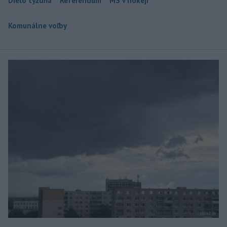
Dielo týždňa
Referendum
MS v hokeji
Komunálne voľby