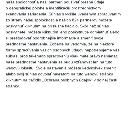
naša spoločnosť a naši partneri používať presné údaje
o geografickej polohe a identifikáciu prostredníctvom
skenovania zariadenia. Súhlas s vyššie uvedeným spracúvaním
zo strany našej spoločnosti a našich 824 partnerov môžete
poskytnúť kliknutím na príslušné tlačidlo. Skôr než súhlas
Na kúpalisku Diakovce UNIKALA LÁTKA,
poskytnete, môžete kliknutím jeho poskytnutie odmietnuť alebo
si preštudovať podrobnejšie informácie a zmeniť svoje
osem ľudí skončilo v nemocnici
prednostné nastavenia.
Zoberte na vedomie, že na niektoré
Na mieste zasahovala aj polícia v súčinnosti s ďalšími
formy spracúvania vašich osobných údajov nepotrebujeme váš
súhlas, proti takémuto spracovaniu však máte právo namietať.
záchrannými zložkami.
Vaše prednostné nastavenia sa budú vzťahovať len na túto
aktualizované
včera 18:23
,
včera 21:38
webovú lokalitu. Svoje nastavenia môžete kedykoľvek zmeniť
alebo svoj súhlas odvolať návratom na túto webovú stránku
Slovensko
kliknutím na tlačidlo „Ochrana osobných údajov“ v dolnej časti
stránky.
ŽSK: VšZP znevýhodnila krajské
nemocnice v porovnaní so
súkromnými
včera 17:57
KDH žiada ministra vnútra o vysvetlenie nákupu kamerových
systémov