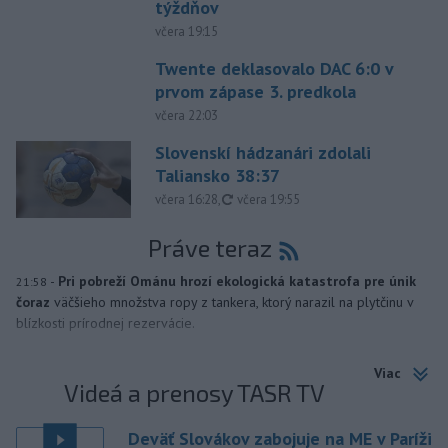
týždňov
včera 19:15
Twente deklasovalo DAC 6:0 v
prvom zápase 3. predkola
včera 22:03
Slovenskí hádzanári zdolali
Taliansko 38:37
aktualizované
včera 16:28
,
včera 19:55
Práve teraz
-
Pri pobreží Ománu hrozí ekologická katastrofa pre únik
21:58
čoraz
väčšieho množstva ropy z tankera, ktorý narazil na plytčinu v
blízkosti prírodnej rezervácie.
Viac
Videá a prenosy TASR TV
Deväť Slovákov zabojuje na ME v Paríži