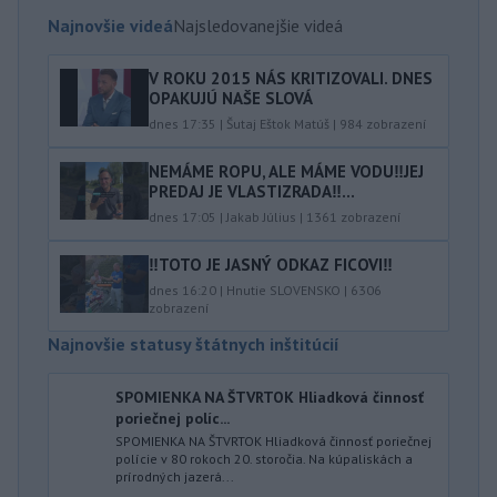
Najnovšie videá
Najsledovanejšie videá
V ROKU 2015 NÁS KRITIZOVALI. DNES
OPAKUJÚ NAŠE SLOVÁ
dnes 17:35
|
Šutaj Eštok Matúš
|
984
zobrazení
NEMÁME ROPU, ALE MÁME VODU‼️JEJ
PREDAJ JE VLASTIZRADA‼️...
dnes 17:05
|
Jakab Július
|
1361
zobrazení
‼️TOTO JE JASNÝ ODKAZ FICOVI‼️
dnes 16:20
|
Hnutie SLOVENSKO
|
6306
zobrazení
Najnovšie statusy štátnych inštitúcií
SPOMIENKA NA ŠTVRTOK Hliadková činnosť
poriečnej políc...
SPOMIENKA NA ŠTVRTOK Hliadková činnosť poriečnej
polície v 80 rokoch 20. storočia. Na kúpaliskách a
prírodných jazerá...