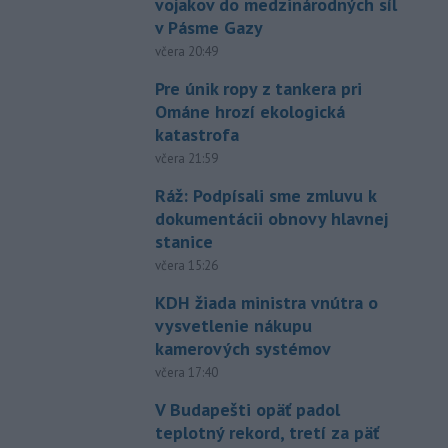
vojakov do medzinárodných síl
v Pásme Gazy
včera 20:49
Pre únik ropy z tankera pri
Ománe hrozí ekologická
katastrofa
včera 21:59
Ráž: Podpísali sme zmluvu k
dokumentácii obnovy hlavnej
stanice
včera 15:26
KDH žiada ministra vnútra o
vysvetlenie nákupu
kamerových systémov
včera 17:40
V Budapešti opäť padol
teplotný rekord, tretí za päť