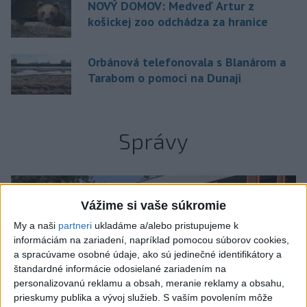
NOVÝ DOMOV: Medveď Artur z
košickej zoo odchádza za hranice
Orbánová telefonovala s Blanárom a
Tarabom o pomoci na Dunaji
Správy
Vážime si vaše súkromie
My a naši
partneri
ukladáme a/alebo pristupujeme k
informáciám na zariadení, napríklad pomocou súborov cookies,
a spracúvame osobné údaje, ako sú jedinečné identifikátory a
štandardné informácie odosielané zariadením na
personalizovanú reklamu a obsah, meranie reklamy a obsahu,
prieskumy publika a vývoj služieb.
S vaším povolením môže