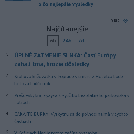
o čo najlepšie výsledky
Viac
Najčítanejšie
6h
24h
7d
ÚPLNÉ ZATMENIE SLNKA: Časť Európy
1
zahalí tma, hrozia dôsledky
2
Kruhová križovatka v Poprade v smere z Hozelca bude
hotová budúci rok
3
Prešovský kraj vyzýva k využitiu bezplatného parkoviska v
Tatrách
4
ČAKAJTE BÚRKY: Vyskytnú sa do polnoci najmä v týchto
častiach
5
V Košiciach Nad jazerom začína výstavba