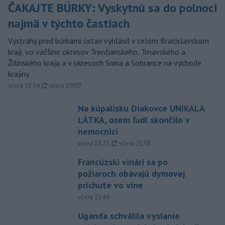
ČAKAJTE BÚRKY: Vyskytnú sa do polnoci
najmä v týchto častiach
Výstrahy pred búrkami ústav vyhlásil v celom Bratislavskom
kraji, vo väčšine okresov Trenčianskeho, Trnavského a
Žilinského kraja a v okresoch Snina a Sobrance na východe
krajiny.
aktualizované
včera 18:54
,
včera 19:09
Na kúpalisku Diakovce UNIKALA
LÁTKA, osem ľudí skončilo v
nemocnici
aktualizované
včera 18:23
,
včera 21:38
Francúzski vinári sa po
požiaroch obávajú dymovej
príchute vo víne
včera 21:44
Uganda schválila vyslanie