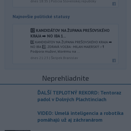
dnes 18:35
|
Polícia Slovenskej republiky
Najnovšie politické statusy
9️⃣ KANDIDÁTOV NA ŽUPANA PREŠOVSKÉHO
KRAJA ➡️ NO IBA 1️...
9️⃣ KANDIDÁTOV NA ŽUPANA PREŠOVSKÉHO KRAJA ➡️
NO IBA 1️⃣. ZDRAVÁ VOĽBA - MILAN MAJERSKÝ ✅️❗️
Podpora mužovi, ktorému na ...
dnes 21:23
|
Škripek Branislav
Neprehliadnite
ĎALŠÍ TEPLOTNÝ REKORD: Tentoraz
padol v Dolných Plachtinciach
VIDEO: Umelá inteligencia a robotika
pomáhajú už aj záchranárom