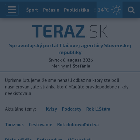
24
°C
Index
Šport
Počasie
Publicistika
Slovensko
Zahranič
TERAZ
.SK
Spravodajský portál Tlačovej agentúry Slovenskej
republiky
Štvrtok
6. august 2026
Meniny má
Štefánia
Úprimne ľutujeme, že sme nenašli odkaz na ktorý ste boli
nasmerovaní, ale stránka ktorú hľadáte pravdepodobne nikdy
neexistovala
Aktuálne témy:
Kvízy
Podcasty
Rok Ľ.Štúra
Turizmus
Cestovanie
Rok dobrovoľníctva