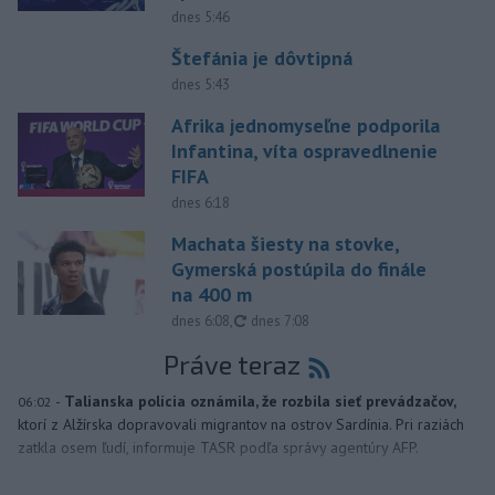
dnes 5:46
Štefánia je dôvtipná
dnes 5:43
Afrika jednomyseľne podporila
Infantina, víta ospravedlnenie
FIFA
dnes 6:18
Machata šiesty na stovke,
Gymerská postúpila do finále
na 400 m
aktualizované
dnes 6:08
,
dnes 7:08
Práve teraz
-
Talianska polícia oznámila, že rozbila sieť prevádzačov,
06:02
ktorí z Alžírska dopravovali migrantov na ostrov Sardínia. Pri raziách
zatkla osem ľudí, informuje TASR podľa správy agentúry AFP.