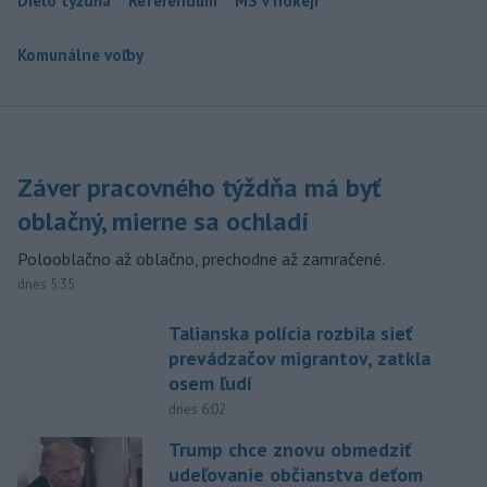
Dielo týždňa
Referendum
MS v hokeji
Komunálne voľby
Záver pracovného týždňa má byť
oblačný, mierne sa ochladí
Polooblačno až oblačno, prechodne až zamračené.
dnes 5:35
Talianska polícia rozbila sieť
prevádzačov migrantov, zatkla
osem ľudí
dnes 6:02
Trump chce znovu obmedziť
udeľovanie občianstva deťom