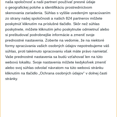
naša spoločnosť a naši partneri používať presné údaje
nemocnice v porovnaní so
o geografickej polohe a identifikáciu prostredníctvom
súkromnými
skenovania zariadenia. Súhlas s vyššie uvedeným spracúvaním
včera 17:57
zo strany našej spoločnosti a našich 824 partnerov môžete
poskytnúť kliknutím na príslušné tlačidlo. Skôr než súhlas
KDH žiada ministra vnútra o vysvetlenie nákupu kamerových
poskytnete, môžete kliknutím jeho poskytnutie odmietnuť alebo
systémov
si preštudovať podrobnejšie informácie a zmeniť svoje
prednostné nastavenia.
Zoberte na vedomie, že na niektoré
Rezort vnútra reaguje na kritiku pri modernizácii dopravných
formy spracúvania vašich osobných údajov nepotrebujeme váš
kamier
súhlas, proti takémuto spracovaniu však máte právo namietať.
Vaše prednostné nastavenia sa budú vzťahovať len na túto
SKSaPA žiada kompenzáciu pre sestry v ADOS pre sťažené
webovú lokalitu. Svoje nastavenia môžete kedykoľvek zmeniť
podmienky
alebo svoj súhlas odvolať návratom na túto webovú stránku
kliknutím na tlačidlo „Ochrana osobných údajov“ v dolnej časti
Zahraničie
stránky.
Po streľbe v škole neďaleko
Bangkoku hlásia niekoľko mŕtvych
dnes 6:34