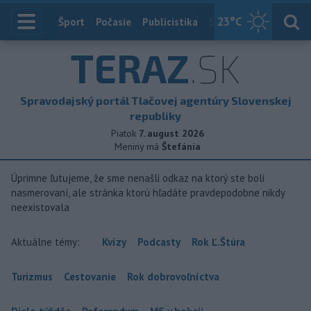
23
°C
Index
Šport
Počasie
Publicistika
Slovensko
Zahranič
TERAZ
.SK
Spravodajský portál Tlačovej agentúry Slovenskej
republiky
Piatok
7. august 2026
Meniny má
Štefánia
Úprimne ľutujeme, že sme nenašli odkaz na ktorý ste boli
nasmerovaní, ale stránka ktorú hľadáte pravdepodobne nikdy
neexistovala
Aktuálne témy:
Kvízy
Podcasty
Rok Ľ.Štúra
Turizmus
Cestovanie
Rok dobrovoľníctva