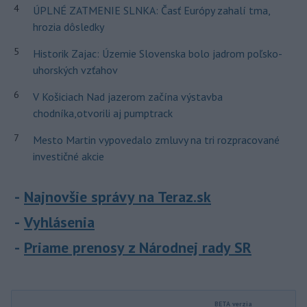
4
ÚPLNÉ ZATMENIE SLNKA: Časť Európy zahalí tma,
hrozia dôsledky
5
Historik Zajac: Územie Slovenska bolo jadrom poľsko-
uhorských vzťahov
6
V Košiciach Nad jazerom začína výstavba
chodníka,otvorili aj pumptrack
7
Mesto Martin vypovedalo zmluvy na tri rozpracované
investičné akcie
Najnovšie správy na Teraz.sk
Vyhlásenia
Priame prenosy z Národnej rady SR