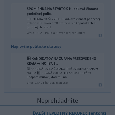
SPOMIENKA NA ŠTVRTOK Hliadková činnosť
poriečnej políc...
SPOMIENKA NA ŠTVRTOK Hliadková činnosť poriečnej
polície v 80 rokoch 20. storočia. Na kúpaliskách a
prírodných jazerá...
včera 18:35
|
Polícia Slovenskej republiky
Najnovšie politické statusy
9️⃣ KANDIDÁTOV NA ŽUPANA PREŠOVSKÉHO
KRAJA ➡️ NO IBA 1️...
9️⃣ KANDIDÁTOV NA ŽUPANA PREŠOVSKÉHO KRAJA ➡️
NO IBA 1️⃣. ZDRAVÁ VOĽBA - MILAN MAJERSKÝ ✅️❗️
Podpora mužovi, ktorému na ...
dnes 03:49
|
Škripek Branislav
Neprehliadnite
ĎALŠÍ TEPLOTNÝ REKORD: Tentoraz