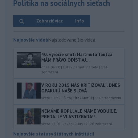
Politika na sociálnych sieťach
Zobraziť viac
Info
Najnovšie videá
Najsledovanejšie videá
40.⁠ ⁠výročie smrti Hartmuta Tautza:
MÁM PRÁVO ODÍSŤ AJ...
dnes 04:20
|
Ústav pamäti národa
|
114
zobrazení
V ROKU 2015 NÁS KRITIZOVALI. DNES
OPAKUJÚ NAŠE SLOVÁ
včera 17:35
|
Šutaj Eštok Matúš
|
1103
zobrazení
NEMÁME ROPU, ALE MÁME VODU‼️JEJ
PREDAJ JE VLASTIZRADA‼️...
včera 17:05
|
Jakab Július
|
2126
zobrazení
Najnovšie statusy štátnych inštitúcií