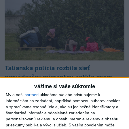
Talianska polícia rozbila sieť
prevádzačov migrantov, zatkla osem
ľudí
Vážime si vaše súkromie
My a naši
partneri
ukladáme a/alebo pristupujeme k
Tí z Alžírska dopravovali migrantov na ostrov Sardínia.
informáciám na zariadení, napríklad pomocou súborov cookies,
dnes 6:02
a spracúvame osobné údaje, ako sú jedinečné identifikátory a
štandardné informácie odosielané zariadením na
Slovensko
personalizovanú reklamu a obsah, meranie reklamy a obsahu,
prieskumy publika a vývoj služieb.
S vaším povolením môže
ŽSK: VšZP znevýhodnila krajské