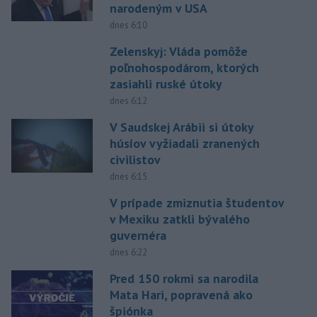
narodeným v USA
dnes 6:10
Zelenskyj: Vláda pomôže
poľnohospodárom, ktorých
zasiahli ruské útoky
dnes 6:12
V Saudskej Arábii si útoky
húsíov vyžiadali zranených
civilistov
dnes 6:15
V prípade zmiznutia študentov
v Mexiku zatkli bývalého
guvernéra
dnes 6:22
Pred 150 rokmi sa narodila
Mata Hari, popravená ako
špiónka