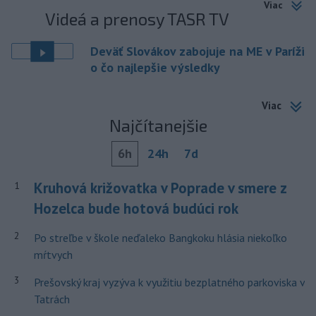
Viac
Videá a prenosy TASR TV
Deväť Slovákov zabojuje na ME v Paríži
o čo najlepšie výsledky
Viac
Najčítanejšie
6h
24h
7d
Kruhová križovatka v Poprade v smere z
1
Hozelca bude hotová budúci rok
2
Po streľbe v škole neďaleko Bangkoku hlásia niekoľko
mŕtvych
3
Prešovský kraj vyzýva k využitiu bezplatného parkoviska v
Tatrách