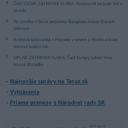
4
ČIASTOČNÉ ZATMENIE SLNKA: Pozorovať sa bude dať v
stredu
5
Po streľbe v škole neďaleko Bangkoku hlásia štyroch
mŕtvych
6
Kruhová križovatka v Poprade v smere z Hozelca bude
hotová budúci rok
7
ÚPLNÉ ZATMENIE SLNKA: Časť Európy zahalí tma,
hrozia dôsledky
Najnovšie správy na Teraz.sk
Vyhlásenia
Priame prenosy z Národnej rady SR