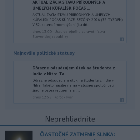
AKTUALIZÁCIA STAVU PRÍRODNÝCH A
UMELÝCH KÚPALÍSK POČAS ...
AKTUALIZÁCIA STAVU PRÍRODNÝCH A UMELÝCH
KÚPALÍSK POČAS KÚPACEJ SEZÓNY 2026 (32. TÝŽDEŇ)
V 32. kalendárnom týždni (ku dň...
dnes 13:00
|
Úrad verejného zdravotníctva
Slovenskej republiky
Najnovšie politické statusy
Dôrazne odsudzujem útok na študenta z
Indie v Nitre. Ta...
Dôrazne odsudzujem útok na študenta z Indie v
Nitre. Takéto násilie nemá v slušnej spoločnosti
žiadne ospravedlnenie a j...
dnes 12:58
|
Korčok Ivan
Neprehliadnite
ČIASTOČNÉ ZATMENIE SLNKA: