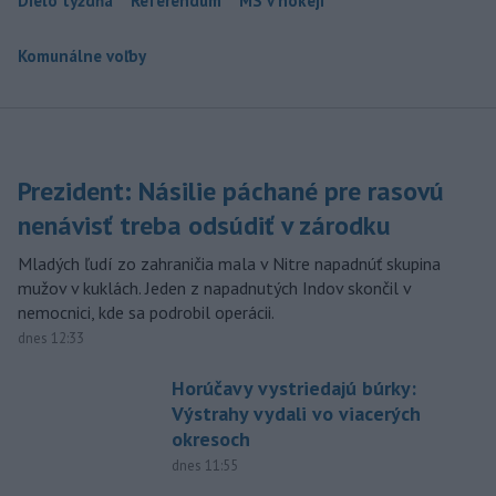
Dielo týždňa
Referendum
MS v hokeji
Komunálne voľby
Prezident: Násilie páchané pre rasovú
nenávisť treba odsúdiť v zárodku
Mladých ľudí zo zahraničia mala v Nitre napadnúť skupina
mužov v kuklách. Jeden z napadnutých Indov skončil v
nemocnici, kde sa podrobil operácii.
dnes 12:33
Horúčavy vystriedajú búrky:
Výstrahy vydali vo viacerých
okresoch
dnes 11:55