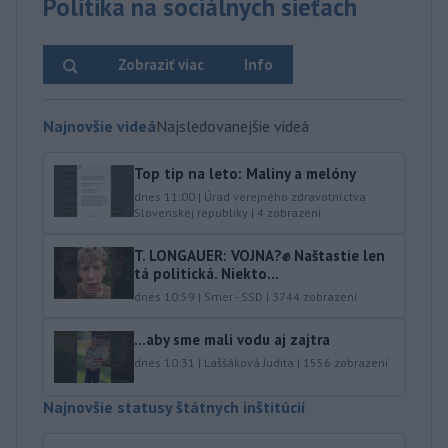
Politika na sociálnych sieťach
Zobraziť viac
Info
Najnovšie videá
Najsledovanejšie videá
Top tip na leto: Maliny a melóny
dnes 11:00
|
Úrad verejného zdravotníctva
Slovenskej republiky
|
4
zobrazení
T. LONGAUER: VOJNA?✊ Naštastie len
tá politická. Niekto...
dnes 10:59
|
Smer - SSD
|
3744
zobrazení
...aby sme mali vodu aj zajtra
dnes 10:31
|
Laššáková Judita
|
1556
zobrazení
Najnovšie statusy štátnych inštitúcií