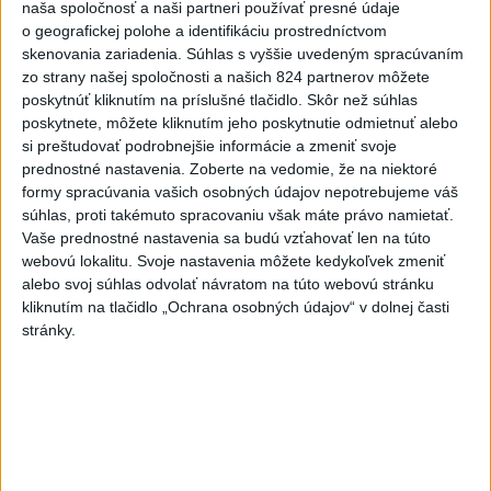
opatrenie ohľadom poskytovania
naša spoločnosť a naši partneri používať presné údaje
o geografickej polohe a identifikáciu prostredníctvom
dotácií
skenovania zariadenia. Súhlas s vyššie uvedeným spracúvaním
dnes 15:20
zo strany našej spoločnosti a našich 824 partnerov môžete
poskytnúť kliknutím na príslušné tlačidlo. Skôr než súhlas
POŽIAR V SLOVNAFTE: Horí ropný produkt
poskytnete, môžete kliknutím jeho poskytnutie odmietnuť alebo
si preštudovať podrobnejšie informácie a zmeniť svoje
prednostné nastavenia.
Zoberte na vedomie, že na niektoré
Zdravotné riziká na festivale: Odborníci radia, čoho sa
formy spracúvania vašich osobných údajov nepotrebujeme váš
vyvarovať
súhlas, proti takémuto spracovaniu však máte právo namietať.
Vaše prednostné nastavenia sa budú vzťahovať len na túto
ÚVZ: Povolenie na prevádzku malo k piatku 170 umelých
webovú lokalitu. Svoje nastavenia môžete kedykoľvek zmeniť
kúpalísk
alebo svoj súhlas odvolať návratom na túto webovú stránku
kliknutím na tlačidlo „Ochrana osobných údajov“ v dolnej časti
Zahraničie
stránky.
Thajský premiér po streľbe na škole
sľúbil zákon o kontrole zbraní
dnes 15:22
Výbuch na damaskom predmestí sa zaobišiel bez obetí