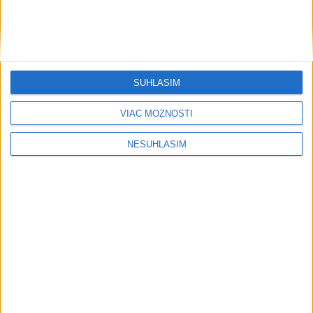
SÚHLASÍM
VIAC MOŽNOSTÍ
....
NESÚHLASÍM