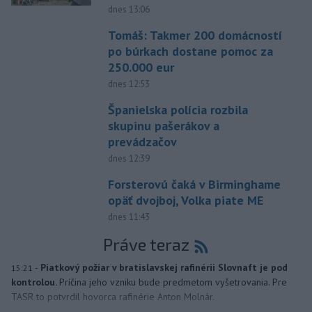
dnes 13:06
Tomáš: Takmer 200 domácností
po búrkach dostane pomoc za
250.000 eur
dnes 12:53
Španielska polícia rozbila
skupinu pašerákov a
prevádzačov
dnes 12:39
Forsterovú čaká v Birminghame
opäť dvojboj, Volka piate ME
dnes 11:43
Práve teraz
-
Piatkový požiar v bratislavskej rafinérii Slovnaft je pod
15:21
kontrolou.
Príčina jeho vzniku bude predmetom vyšetrovania. Pre
TASR to potvrdil hovorca rafinérie Anton Molnár.