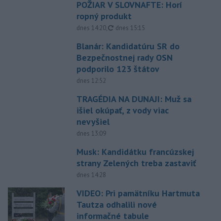
POŽIAR V SLOVNAFTE: Horí
ropný produkt
aktualizované
dnes 14:20
,
dnes 15:15
Blanár: Kandidatúru SR do
Bezpečnostnej rady OSN
podporilo 123 štátov
dnes 12:52
TRAGÉDIA NA DUNAJI: Muž sa
išiel okúpať, z vody viac
nevyšiel
dnes 13:09
Musk: Kandidátku francúzskej
strany Zelených treba zastaviť
dnes 14:28
VIDEO: Pri pamätníku Hartmuta
Tautza odhalili nové
informačné tabule