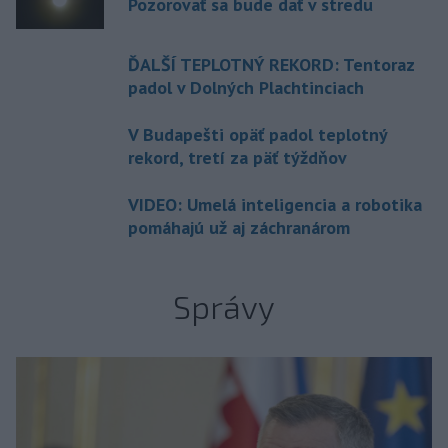
Pozorovať sa bude dať v stredu
ĎALŠÍ TEPLOTNÝ REKORD: Tentoraz
padol v Dolných Plachtinciach
V Budapešti opäť padol teplotný
rekord, tretí za päť týždňov
VIDEO: Umelá inteligencia a robotika
pomáhajú už aj záchranárom
Správy