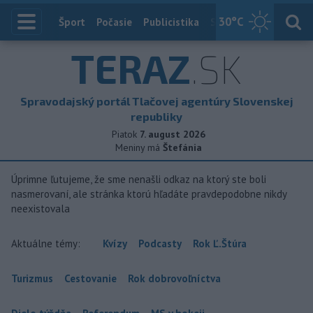
30
°C
Index
Šport
Počasie
Publicistika
Slovensko
Zahranič
TERAZ
.SK
Spravodajský portál Tlačovej agentúry Slovenskej
republiky
Piatok
7. august 2026
Meniny má
Štefánia
Úprimne ľutujeme, že sme nenašli odkaz na ktorý ste boli
nasmerovaní, ale stránka ktorú hľadáte pravdepodobne nikdy
neexistovala
Aktuálne témy:
Kvízy
Podcasty
Rok Ľ.Štúra
Turizmus
Cestovanie
Rok dobrovoľníctva