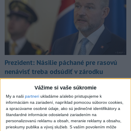
Prezident: Násilie páchané pre rasovú
nenávisť treba odsúdiť v zárodku
Mladých ľudí zo zahraničia mala v Nitre napadnúť skupina
Vážime si vaše súkromie
mužov v kuklách. Jeden z napadnutých Indov skončil v
nemocnici, kde sa podrobil operácii.
My a naši
partneri
ukladáme a/alebo pristupujeme k
dnes 12:33
informáciám na zariadení, napríklad pomocou súborov cookies,
a spracúvame osobné údaje, ako sú jedinečné identifikátory a
Slovensko
štandardné informácie odosielané zariadením na
personalizovanú reklamu a obsah, meranie reklamy a obsahu,
Ministerstvo kultúry sprecizuje
prieskumy publika a vývoj služieb.
S vaším povolením môže