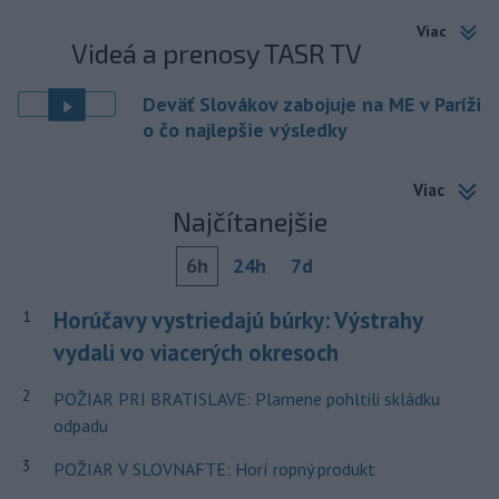
Viac
Videá a prenosy TASR TV
Deväť Slovákov zabojuje na ME v Paríži
o čo najlepšie výsledky
Viac
Najčítanejšie
6h
24h
7d
Horúčavy vystriedajú búrky: Výstrahy
1
vydali vo viacerých okresoch
2
POŽIAR PRI BRATISLAVE: Plamene pohltili skládku
odpadu
3
POŽIAR V SLOVNAFTE: Horí ropný produkt