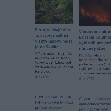
Ferraty lákajú viac
V jednom z okre
turistov, najdlhší
Britskej Kolumb
visutý lanový most
vyhlásili pre pož
je na Skalke
núdzový stav
V Trenčianskom kraji môžu
Podľa Kanadského
návštevníci objaviť ferraty
medzirezortného centr
Volkov zub pri Lehote pod
pre lesné požiare (CIFF
Vtáčnikom či Veľký Grič nad
spálili tento rok plam
Handlovou.
3,9 milióna hektárov p
dnes 17:26
dnes 17:23
DOVOLENKÁRI, POZOR:
Obyvatelia Malorky
Fotky z dovolenky môžu
opäť demonštrovali
prilákať zlodejov
proti nadmernému