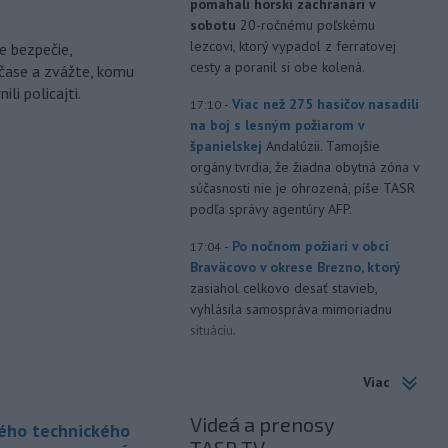
pomáhali horskí záchranári v
sobotu
20-ročnému poľskému
lezcovi, ktorý vypadol z ferratovej
e bezpečie,
cesty a poranil si obe kolená.
čase a zvážte, komu
li policajti.
-
Viac než 275 hasičov nasadili
17:10
na boj s lesným požiarom v
španielskej
Andalúzii. Tamojšie
orgány tvrdia, že žiadna obytná zóna v
súčasnosti nie je ohrozená, píše TASR
podľa správy agentúry AFP.
-
Po nočnom požiari v obci
17:04
Braväcovo v okrese Brezno, ktorý
zasiahol celkovo desať stavieb,
vyhlásila samospráva mimoriadnu
situáciu.
-
V Bratislave sa aktuálne
16:58
Viac
tvoria kolóny vozidiel v každom
smere
k festivalu Lovestream.
Videá a prenosy
kého technického
Usmerňované sú bratislavskou