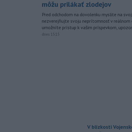
môžu prilákať zlodejov
Pred odchodom na dovolenku myslite na svoj
nezverejňujte svoju neprítomnosť v reálnom 
umožníte prístup k vašim príspevkom, upozorni
dnes 15:15
V blízkosti Vojens