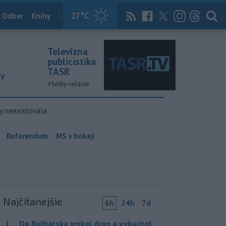
27
°C
 Odber
Knihy
Útulkovo
Magazín
News Now
Archív
TASR
Televízna
publicistika
TASR
ky
Všetky relácie
y neexistovala
Referendum
MS v hokeji
Najčítanejšie
6h
24h
7d
Do Bulharska vnikol dron a vybuchol
1