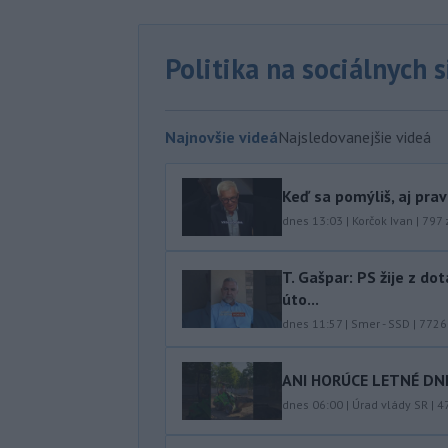
Politika na sociálnych 
Najnovšie videá
Najsledovanejšie videá
Keď sa pomýliš, aj pra
dnes 13:03
|
Korčok Ivan
|
797
T. Gašpar: PS žije z do
úto...
dnes 11:57
|
Smer - SSD
|
7726
ANI HORÚCE LETNÉ DNI
dnes 06:00
|
Úrad vlády SR
|
4