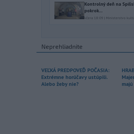
Kontrolný deň na Spišs
pokrok...
včera 18:09
|
Ministerstvo kult
Neprehliadnite
VEĽKÁ PREDPOVEĎ POČASIA:
HRAB
Extrémne horúčavy ustúpili.
Maje
Alebo žeby nie?
majú