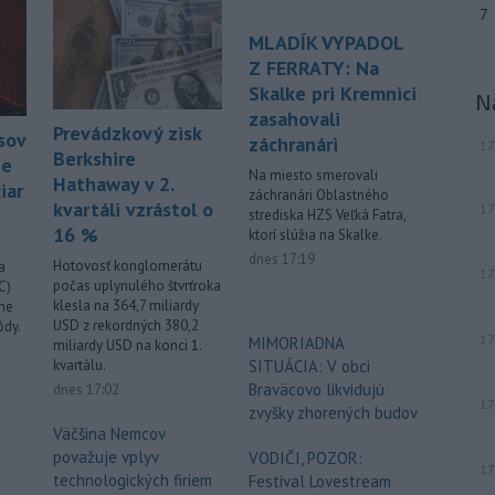
7
uviedli v sobotu tamojšie orgány.
TASR o tom informuje podľa správy
MLADÍK VYPADOL
agentúry Reuters.
Z FERRATY: Na
Skalke pri Kremnici
N
Viac >
zasahovali
Prevádzkový zisk
sov
záchranári
17
Berkshire
ie
Na miesto smerovali
Hathaway v 2.
iar
záchranári Oblastného
kvartáli vzrástol o
17
strediska HZS Veľká Fatra,
16 %
ktorí slúžia na Skalke.
dnes 17:19
Hotovosť konglomerátu
a
17
počas uplynulého štvrťroka
C)
klesla na 364,7 miliardy
ene
USD z rekordných 380,2
ôdy.
17
MIMORIADNA
miliardy USD na konci 1.
kvartálu.
SITUÁCIA: V obci
Braväcovo likvidujú
dnes 17:02
17
zvyšky zhorených budov
Väčšina Nemcov
považuje vplyv
VODIČI, POZOR:
17
technologických firiem
Festival Lovestream