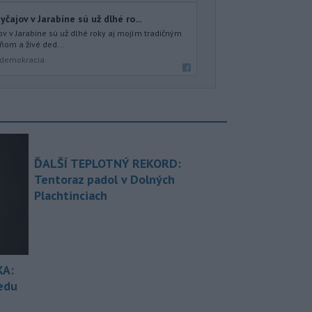
čajov v Jarabine sú už dlhé ro...
ov v Jarabine sú už dlhé roky aj mojím tradičným
eňom a živé ded...
a demokracia
ĎALŠÍ TEPLOTNÝ REKORD:
Tentoraz padol v Dolných
Plachtinciach
KA:
redu