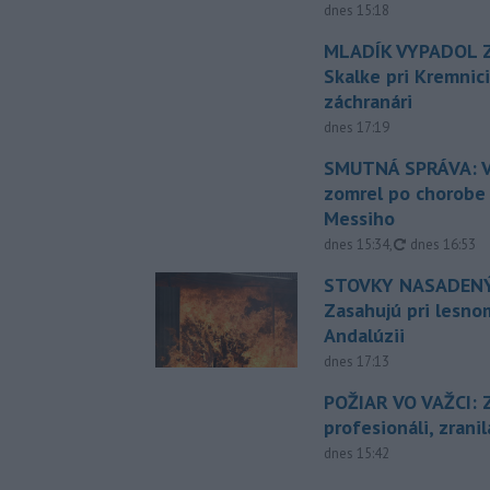
dnes 15:18
MLADÍK VYPADOL Z
Skalke pri Kremnic
záchranári
dnes 17:19
SMUTNÁ SPRÁVA: V
zomrel po chorobe
Messiho
aktualizovan
dnes 15:34
,
dnes 16:53
STOVKY NASADENÝ
Zasahujú pri lesnom
Andalúzii
dnes 17:13
POŽIAR VO VAŽCI: 
profesionáli, zrani
dnes 15:42