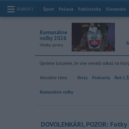
RUBRIKY
Index
Šport
Počasie
Publicistika
Slovensko
Komunálne
voľby 2026
S
Všetky správy
Úprimne ľutujeme, že sme nenašli odkaz na ktor
Aktuálne témy:
Kvízy
Podcasty
Rok Ľ.Š
Komunálne voľby
DOVOLENKÁRI, POZOR: Fotky 