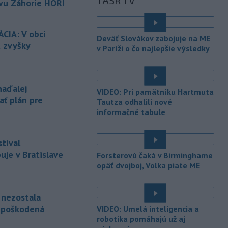
TASR TV
políciou.
vu Záhorie HORÍ
-
V tesnej blízkosti
16:50
Vojenského technického a
CIA: V obci
Deväť Slovákov zabojuje na ME
skúšobného
ústavu (VTSÚ) Záhorie
ú zvyšky
v Paríži o čo najlepšie výsledky
vypukol v sobotu popoludní lesný
požiar.
-
Profesionálni hasiči z
15:39
naďalej
VIDEO: Pri pamätníku Hartmuta
Liptovského Mikuláša, Liptovského
ať plán pre
Tautza odhalili nové
Hrádku
a Mengusoviec a dobrovoľní
informačné tabule
hasiči z Važca, Východnej a Štrby
zasahovali v sobotu dopoludnia pri
požiari humna v obci Važec v okrese
tival
Liptovský Mikuláš.
je v Bratislave
Forsterovú čaká v Birminghame
-
Vo veku 68 rokov zomrel
opäť dvojboj, Volka piate ME
15:32
Jorge Messi, otec a zástupca
argentínskeho
futbalistu Lionela
e nezostala
Messiho.
nepoškodená
VIDEO: Umelá inteligencia a
-
Palestínske militantné
15:23
robotika pomáhajú už aj
hnutie Hamas uviedlo, že je naďalej