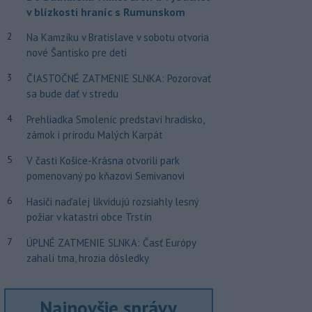
v blízkosti hraníc s Rumunskom
2
Na Kamzíku v Bratislave v sobotu otvoria
nové Šantisko pre deti
3
ČIASTOČNÉ ZATMENIE SLNKA: Pozorovať
sa bude dať v stredu
4
Prehliadka Smoleníc predstaví hradisko,
zámok i prírodu Malých Karpát
5
V časti Košice-Krásna otvorili park
pomenovaný po kňazovi Semivanovi
6
Hasiči naďalej likvidujú rozsiahly lesný
požiar v katastri obce Trstín
7
ÚPLNÉ ZATMENIE SLNKA: Časť Európy
zahalí tma, hrozia dôsledky
Najnovšie správy