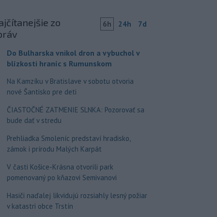
jčítanejšie zo
6h
24h
7d
práv
Do Bulharska vnikol dron a vybuchol v
blízkosti hraníc s Rumunskom
Na Kamzíku v Bratislave v sobotu otvoria
nové Šantisko pre deti
ČIASTOČNÉ ZATMENIE SLNKA: Pozorovať sa
bude dať v stredu
Prehliadka Smoleníc predstaví hradisko,
zámok i prírodu Malých Karpát
V časti Košice-Krásna otvorili park
pomenovaný po kňazovi Semivanovi
Hasiči naďalej likvidujú rozsiahly lesný požiar
v katastri obce Trstín