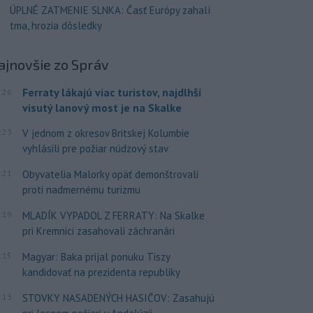
ÚPLNÉ ZATMENIE SLNKA: Časť Európy zahalí
tma, hrozia dôsledky
ajnovšie
zo Správ
Ferraty lákajú viac turistov, najdlhší
:26
visutý lanový most je na Skalke
:23
V jednom z okresov Britskej Kolumbie
vyhlásili pre požiar núdzový stav
:21
Obyvatelia Malorky opäť demonštrovali
proti nadmernému turizmu
:19
MLADÍK VYPADOL Z FERRATY: Na Skalke
pri Kremnici zasahovali záchranári
:15
Magyar: Baka prijal ponuku Tiszy
kandidovať na prezidenta republiky
:13
STOVKY NASADENÝCH HASIČOV: Zasahujú