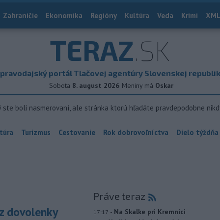
Zahraničie
Ekonomika
Regióny
Kultúra
Veda
Krimi
XML
TERAZ
.SK
pravodajský portál Tlačovej agentúry Slovenskej republi
Sobota
8. august 2026
Meniny má
Oskar
ý ste boli nasmerovaní, ale stránka ktorú hľadáte pravdepodobne nikd
túra
Turizmus
Cestovanie
Rok dobrovoľníctva
Dielo týždňa
Práve teraz
z dovolenky
-
Na Skalke pri Kremnici
17:17