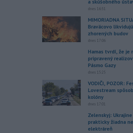
a skúšobného ústa
dnes 16:51
MIMORIADNA SITUÁ
Braväcovo likviduj
zhorených budov
dnes 17:06
Hamas tvrdí, že je 
pripravený realizov
Pásmo Gazy
dnes 15:25
VODIČI, POZOR: Fes
Lovestream spôsobu
kolóny
dnes 17:01
Zelenskyj: Ukrajin
prakticky žiadna 
elektráreň