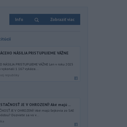
Info
Zobraziť viac
itúcií
CEHO NÁSILIA PRISTUPUJEME VÁŽNE
NÁSILIA PRISTUPUJEME VÁŽNE Len v roku 2025
u vykonali 1 167 vykáza...
kej republiky
TAČNOSŤ JE V OHROZENÍ! Aké majú ...
NOSŤ JE V OHROZENÍ! Aké majú šejkovia zo SAE
ôdou? Dozviete sa vo v...
ika