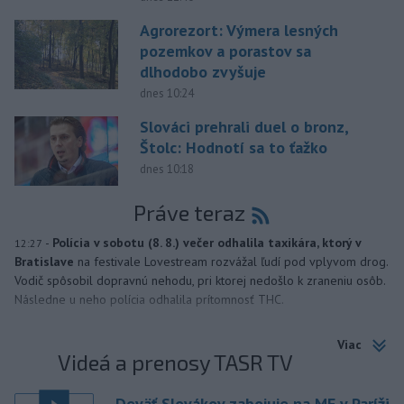
Agrorezort: Výmera lesných
pozemkov a porastov sa
dlhodobo zvyšuje
dnes 10:24
Slováci prehrali duel o bronz,
Štolc: Hodnotí sa to ťažko
dnes 10:18
Práve teraz
-
Polícia v sobotu (8. 8.) večer odhalila taxikára, ktorý v
12:27
Bratislave
na festivale Lovestream rozvážal ľudí pod vplyvom drog.
Vodič spôsobil dopravnú nehodu, pri ktorej nedošlo k zraneniu osôb.
Následne u neho polícia odhalila prítomnosť THC.
Viac
Videá a prenosy TASR TV
Deväť Slovákov zabojuje na ME v Paríži