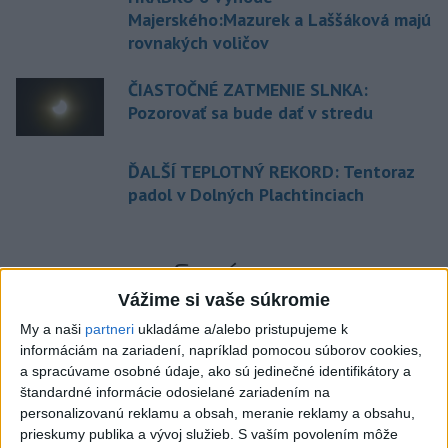
Majerského:Mazurek a Laššáková majú
rovnakých voličov
ČIASTOČNÉ ZATMENIE SLNKA:
Pozorovať sa bude dať v stredu
ĎALŠÍ TEPLOTNÝ REKORD: Tentoraz
padol v Dolných Plachtinciach
Správy
Vážime si vaše súkromie
My a naši
partneri
ukladáme a/alebo pristupujeme k
informáciám na zariadení, napríklad pomocou súborov cookies,
a spracúvame osobné údaje, ako sú jedinečné identifikátory a
štandardné informácie odosielané zariadením na
personalizovanú reklamu a obsah, meranie reklamy a obsahu,
prieskumy publika a vývoj služieb.
S vaším povolením môže