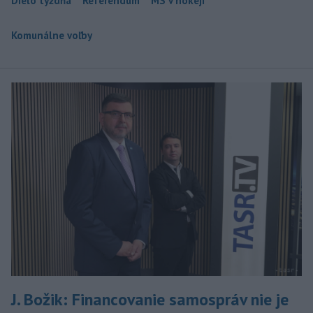
Dielo týždňa
Referendum
MS v hokeji
Komunálne voľby
J. Božik: Financovanie samospráv nie je