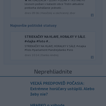
🔥 AKTUALIZÁCIA – LESNÝ POŽIAR V TRSTÍNE Pri
lesnom požiari v katastri obce Trstín aktuálne
prebieha dohášanie jednotli...
dnes 09:06
|
Hasičský a záchranný zbor
Najnovšie politické statusy
STRIEKAČKY NA HLAVE, HORALKY V SÁLE.
#vlajka #foto #...
STRIEKAČKY NA HLAVE, HORALKY V SÁLE. #vlajka
#foto #parlament #andrejdanko #sns
dnes 10:14
|
Danko Andrej
Neprehliadnite
VEĽKÁ PREDPOVEĎ POČASIA:
Extrémne horúčavy ustúpili. Alebo
žeby nie?
HRABKO o výhode