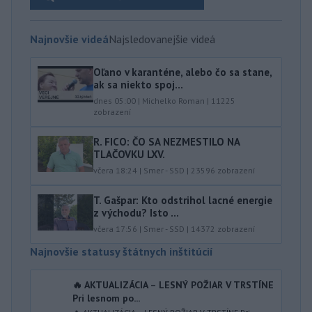
Najnovšie videá
Najsledovanejšie videá
Oľano v karanténe, alebo čo sa stane,
ak sa niekto spoj...
dnes 05:00
|
Michelko Roman
|
11225
zobrazení
R. FICO: ČO SA NEZMESTILO NA
TLAČOVKU LXV.
včera 18:24
|
Smer - SSD
|
23596
zobrazení
T. Gašpar: Kto odstrihol lacné energie
z východu? Isto ...
včera 17:56
|
Smer - SSD
|
14372
zobrazení
Najnovšie statusy štátnych inštitúcií
🔥 AKTUALIZÁCIA – LESNÝ POŽIAR V TRSTÍNE
Pri lesnom po...