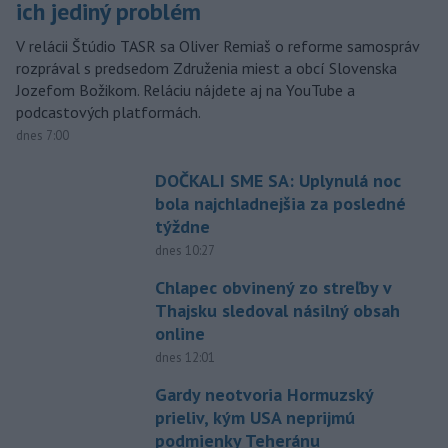
ich jediný problém
V relácii Štúdio TASR sa Oliver Remiaš o reforme samospráv
rozprával s predsedom Združenia miest a obcí Slovenska
Jozefom Božikom. Reláciu nájdete aj na YouTube a
podcastových platformách.
dnes 7:00
DOČKALI SME SA: Uplynulá noc
bola najchladnejšia za posledné
týždne
dnes 10:27
Chlapec obvinený zo streľby v
Thajsku sledoval násilný obsah
online
dnes 12:01
Gardy neotvoria Hormuzský
prieliv, kým USA neprijmú
podmienky Teheránu