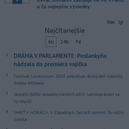
o čo najlepšie výsledky
Viac
Najčítanejšie
6h
24h
7d
DRÁMA V PARLAMENTE: Poslankyňa
1
hádzala do premiéra vajíčka
2
Festival Lovestream 2026 pokračuje, druhý deň zakončil
Robbie Williams
3
Skončili ďalšie desiatky menších pôšt, samosprávam sa
to nepáči
4
SMRŤ V HORÁCH: V Západných Tatrách zomrel 76-ročný
turista