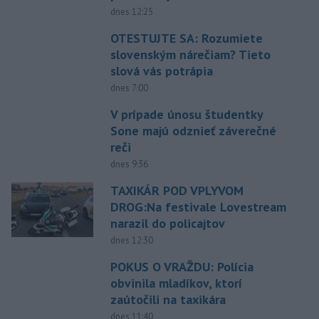
dnes 12:25
OTESTUJTE SA: Rozumiete
slovenským nárečiam? Tieto
slová vás potrápia
dnes 7:00
V prípade únosu študentky
Sone majú odznieť záverečné
reči
dnes 9:36
TAXIKÁR POD VPLYVOM
DROG:Na festivale Lovestream
narazil do policajtov
dnes 12:30
POKUS O VRAŽDU: Polícia
obvinila mladíkov, ktorí
zaútočili na taxikára
dnes 11:40