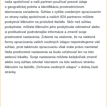
naša spoločnosť a naši partneri používať presné údaje
o geografickej polohe a identifikáciu prostredníctvom
skenovania zariadenia. Súhlas s vyššie uvedeným spracúvaním
zo strany našej spoločnosti a našich 824 partnerov môžete
poskytnúť kliknutím na príslušné tlačidlo. Skôr než súhlas
poskytnete, môžete kliknutím jeho poskytnutie odmietnuť alebo
si preštudovať podrobnejšie informácie a zmeniť svoje
Odborník: Rozlišovanie medzi
prednostné nastavenia.
Zoberte na vedomie, že na niektoré
formy spracúvania vašich osobných údajov nepotrebujeme váš
investíciami vás ochráni pred podvodmi
súhlas, proti takémuto spracovaniu však máte právo namietať.
Vaše prednostné nastavenia sa budú vzťahovať len na túto
Poukázal na to, že podvodníci prispôsobujú názvy produktov
webovú lokalitu. Svoje nastavenia môžete kedykoľvek zmeniť
aj príbehy tomu, čo práve priťahuje pozornosť.
alebo svoj súhlas odvolať návratom na túto webovú stránku
dnes 9:38
kliknutím na tlačidlo „Ochrana osobných údajov“ v dolnej časti
stránky.
Slovensko
Aktuálne je dočasne zatvorených 63
pôšt, všetky majú otvoriť do 30.9.
dnes 12:17