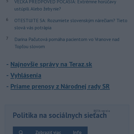
5
VEĽKÁ PREDPOVEĎ POČASIA: Extrémne horúčavy
ustúpili. Alebo žeby nie?
6
OTESTUJTE SA: Rozumiete slovenským nárečiam? Tieto
slová vás potrápia
7
Darina Pačutová pomáha pacientom vo Vranove nad
Topľou slovom
Najnovšie správy na Teraz.sk
Vyhlásenia
Priame prenosy z Národnej rady SR
Politika na sociálnych sieťach
Zobraziť viac
Info