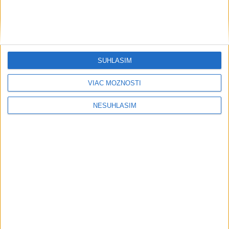
SÚHLASÍM
VIAC MOŽNOSTÍ
NESÚHLASÍM
....