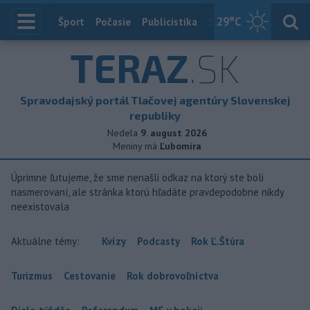
29
°C
Index
Šport
Počasie
Publicistika
Slovensko
Zahranič
TERAZ
.SK
Spravodajský portál Tlačovej agentúry Slovenskej
republiky
Nedela
9. august 2026
Meniny má
Ľubomíra
Úprimne ľutujeme, že sme nenašli odkaz na ktorý ste boli
nasmerovaní, ale stránka ktorú hľadáte pravdepodobne nikdy
neexistovala
Aktuálne témy:
Kvízy
Podcasty
Rok Ľ.Štúra
Turizmus
Cestovanie
Rok dobrovoľníctva