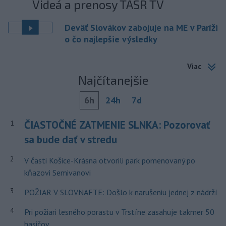
Videá a prenosy TASR TV
Deväť Slovákov zabojuje na ME v Paríži
o čo najlepšie výsledky
Viac
Najčítanejšie
6h
24h
7d
ČIASTOČNÉ ZATMENIE SLNKA: Pozorovať
1
sa bude dať v stredu
2
V časti Košice-Krásna otvorili park pomenovaný po
kňazovi Semivanovi
3
POŽIAR V SLOVNAFTE: Došlo k narušeniu jednej z nádrží
4
Pri požiari lesného porastu v Trstíne zasahuje takmer 50
hasičov