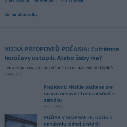
Dielo týždňa
Referendum
MS v hokeji
Komunálne voľby
VEĽKÁ PREDPOVEĎ POČASIA: Extrémne
horúčavy ustúpili. Alebo žeby nie?
Teraz.sk prináša predpoveď počasia na nasledujúci týždeň.
včera 16:00
Prezident: Násilie páchané pre
rasovú nenávisť treba odsúdiť v
zárodku
včera 12:33
POŽIAR V SLOVNAFTE: Došlo k
narušeniu jednej z nádrží