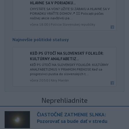
HLAVNE SA V PORIADKU...
CHYSTÁTE SA VON? UŽITE SI ZÁBAVU A HLAVNE SA V
PORIADKU VRÁŤTE DOMOV📍 👮‍♂️ Policajti počas
nočnej akcie navštívili pa...
včera 18:00
|
Polícia Slovenskej republiky
Najnovšie politické statusy
KEĎ PS ÚTOČÍ NA SLOVENSKÝ FOLKLÓR:
KULTÚRNY ANALFABETIZ...
KEĎ PS ÚTOČÍ NA SLOVENSKÝ FOLKLÓR: KULTÚRNY
ANALFABETIZMUS V PRIAMOM PRENOSE Keď sa
progresívci pustia do slovenských t...
včera 20:50
|
Kéry Marián
Neprehliadnite
ČIASTOČNÉ ZATMENIE SLNKA:
Pozorovať sa bude dať v stredu