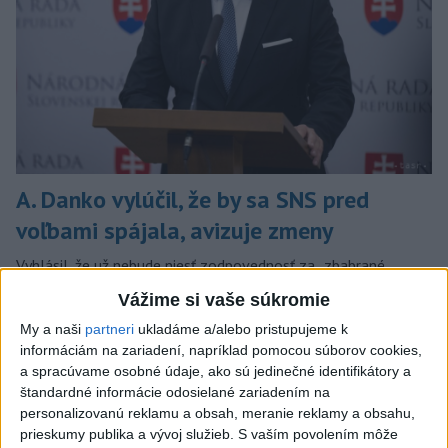
A. Danko vylúčil, že by sa SNS pred
voľbami spájala, avizuje zmeny
Vyhlásil, že už nebude niesť zodpovednosť za „zbabrané
zonácie, odposluchy ani za iné veci, s ktorými SNS nemá nič
Vážime si vaše súkromie
spoločné“.
My a naši
partneri
ukladáme a/alebo pristupujeme k
včera 18:51
informáciám na zariadení, napríklad pomocou súborov cookies,
a spracúvame osobné údaje, ako sú jedinečné identifikátory a
Slovensko
štandardné informácie odosielané zariadením na
personalizovanú reklamu a obsah, meranie reklamy a obsahu,
KDH od polície očakáva rýchle
prieskumy publika a vývoj služieb.
S vaším povolením môže
vyšetrenie útoku na cudzincov v