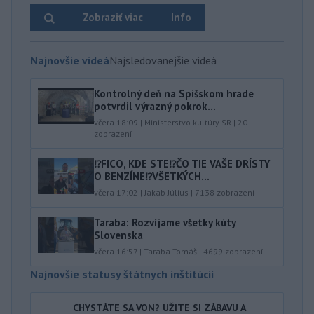
Zobraziť viac
Info
Najnovšie videá
Najsledovanejšie videá
Kontrolný deň na Spišskom hrade
potvrdil výrazný pokrok...
včera 18:09
|
Ministerstvo kultúry SR
|
20
zobrazení
⁉️FICO, KDE STE⁉️ČO TIE VAŠE DRÍSTY
O BENZÍNE⁉️VŠETKÝCH...
včera 17:02
|
Jakab Július
|
7138
zobrazení
Taraba: Rozvíjame všetky kúty
Slovenska
včera 16:57
|
Taraba Tomáš
|
4699
zobrazení
Najnovšie statusy štátnych inštitúcií
CHYSTÁTE SA VON? UŽITE SI ZÁBAVU A