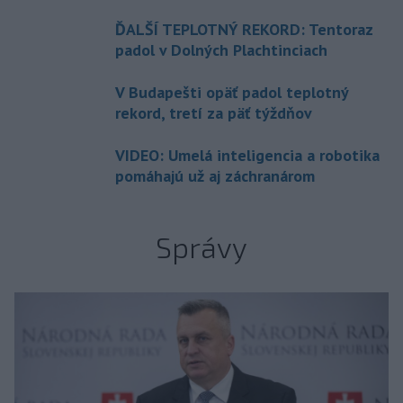
ĎALŠÍ TEPLOTNÝ REKORD: Tentoraz
padol v Dolných Plachtinciach
V Budapešti opäť padol teplotný
rekord, tretí za päť týždňov
VIDEO: Umelá inteligencia a robotika
pomáhajú už aj záchranárom
Správy