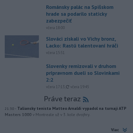
Románsky palác na Spišskom
hrade sa podarilo staticky
zabezpečiť
včera 18:00
Slováci získali vo Vichy bronz,
Lacko: Rastú talentovaní hráči
včera 15:51
Slovenky remizovali v druhom
prípravnom dueli so Slovinkami
2:2
aktualizované
včera 17:13
,
včera 19:45
Práve teraz
-
Taliansky tenista Matteo Arnaldi vypadol na turnaji ATP
21:30
Masters 1000
v Montreale už v 3. kole dvojhry.
Viac