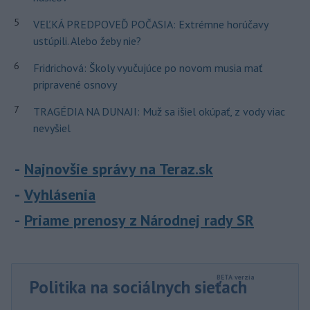
5
VEĽKÁ PREDPOVEĎ POČASIA: Extrémne horúčavy
ustúpili. Alebo žeby nie?
6
Fridrichová: Školy vyučujúce po novom musia mať
pripravené osnovy
7
TRAGÉDIA NA DUNAJI: Muž sa išiel okúpať, z vody viac
nevyšiel
Najnovšie správy na Teraz.sk
Vyhlásenia
Priame prenosy z Národnej rady SR
Politika na sociálnych sieťach