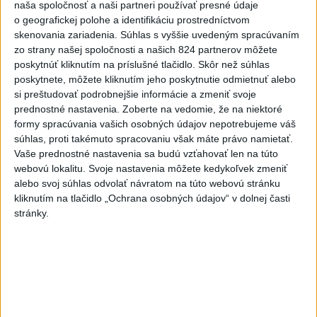
naša spoločnosť a naši partneri používať presné údaje
Nitre
o geografickej polohe a identifikáciu prostredníctvom
včera 18:06
skenovania zariadenia. Súhlas s vyššie uvedeným spracúvaním
zo strany našej spoločnosti a našich 824 partnerov môžete
Rezort školstva pomôže samosprávam s určovaním
poskytnúť kliknutím na príslušné tlačidlo. Skôr než súhlas
školských obvodov
poskytnete, môžete kliknutím jeho poskytnutie odmietnuť alebo
si preštudovať podrobnejšie informácie a zmeniť svoje
O jedného prevádzača menej: Prispela k tomu aj slovenská
prednostné nastavenia.
Zoberte na vedomie, že na niektoré
polícia
formy spracúvania vašich osobných údajov nepotrebujeme váš
súhlas, proti takémuto spracovaniu však máte právo namietať.
POŽIAR V SLOVNAFTE: Došlo k narušeniu jednej z nádrží
Vaše prednostné nastavenia sa budú vzťahovať len na túto
webovú lokalitu. Svoje nastavenia môžete kedykoľvek zmeniť
alebo svoj súhlas odvolať návratom na túto webovú stránku
Zahraničie
kliknutím na tlačidlo „Ochrana osobných údajov“ v dolnej časti
stránky.
Turecko: Nová obranná dohoda nie v
rozpore so záväzkami voči NATO
včera 22:09
Ruská ambasáda označila nález dronu na letisku v Lipsku za