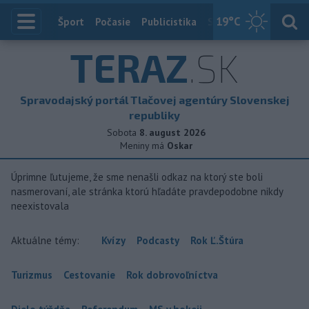
19
°C
Index
Šport
Počasie
Publicistika
Slovensko
Zahranič
TERAZ
.SK
Spravodajský portál Tlačovej agentúry Slovenskej
republiky
Sobota
8. august 2026
Meniny má
Oskar
Úprimne ľutujeme, že sme nenašli odkaz na ktorý ste boli
nasmerovaní, ale stránka ktorú hľadáte pravdepodobne nikdy
neexistovala
Aktuálne témy:
Kvízy
Podcasty
Rok Ľ.Štúra
Turizmus
Cestovanie
Rok dobrovoľníctva