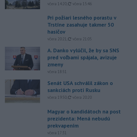
aktualizované
včera 14:20
,
včera 15:46
Pri požiari lesného porastu v
Trstíne zasahuje takmer 50
hasičov
aktualizované
včera 20:21
,
včera 21:05
A. Danko vylúčil, že by sa SNS
pred voľbami spájala, avizuje
zmeny
včera 18:51
Senát USA schválil zákon o
sankciách proti Rusku
aktualizované
včera 19:50
,
včera 20:20
Magyar o kandidátoch na post
prezidenta: Mená nebudú
prekvapením
včera 17:31