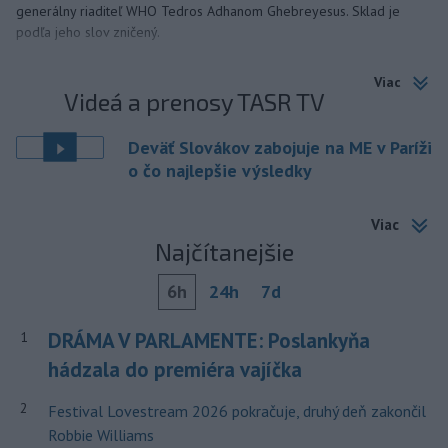
generálny riaditeľ WHO Tedros Adhanom Ghebreyesus. Sklad je
podľa jeho slov zničený.
Viac
Videá a prenosy TASR TV
Deväť Slovákov zabojuje na ME v Paríži
o čo najlepšie výsledky
Viac
Najčítanejšie
6h
24h
7d
DRÁMA V PARLAMENTE: Poslankyňa
1
hádzala do premiéra vajíčka
2
Festival Lovestream 2026 pokračuje, druhý deň zakončil
Robbie Williams