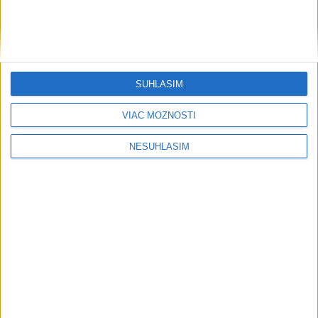
SÚHLASÍM
VIAC MOŽNOSTÍ
NESÚHLASÍM
....