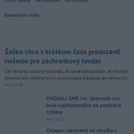
Dielo týždňa
Referendum
MS v hokeji
Komunálne voľby
Šaško chce v krátkom čase predstaviť
riešenie pre záchrankový tender
Šéf rezortu zároveň potvrdil, že nové klimatizácie, do ktorých
investovalo ministerstvo, sa postupne inštalujú do nemocníc.
dnes 11:58
DOČKALI SME SA: Uplynulá noc
bola najchladnejšia za posledné
týždne
dnes 10:27
Chlapec obvinený zo streľby v