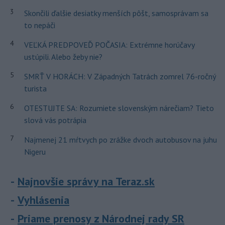
3
Skončili ďalšie desiatky menších pôšt, samosprávam sa
to nepáči
4
VEĽKÁ PREDPOVEĎ POČASIA: Extrémne horúčavy
ustúpili. Alebo žeby nie?
5
SMRŤ V HORÁCH: V Západných Tatrách zomrel 76-ročný
turista
6
OTESTUJTE SA: Rozumiete slovenským nárečiam? Tieto
slová vás potrápia
7
Najmenej 21 mŕtvych po zrážke dvoch autobusov na juhu
Nigeru
Najnovšie správy na Teraz.sk
Vyhlásenia
Priame prenosy z Národnej rady SR