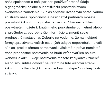
naša spoločnosť a naši partneri používať presné údaje
o geografickej polohe a identifikáciu prostredníctvom
Slovensko
skenovania zariadenia. Súhlas s vyššie uvedeným spracúvaním
zo strany našej spoločnosti a našich 824 partnerov môžete
Aktuálne je dočasne zatvorených 63
poskytnúť kliknutím na príslušné tlačidlo. Skôr než súhlas
pôšt, všetky majú otvoriť do 30.9.
poskytnete, môžete kliknutím jeho poskytnutie odmietnuť alebo
dnes 12:17
si preštudovať podrobnejšie informácie a zmeniť svoje
prednostné nastavenia.
Zoberte na vedomie, že na niektoré
Šaško chce v krátkom čase predstaviť riešenie pre
formy spracúvania vašich osobných údajov nepotrebujeme váš
záchrankový tender
súhlas, proti takémuto spracovaniu však máte právo namietať.
Vaše prednostné nastavenia sa budú vzťahovať len na túto
Kandidovať môžu aj nezávislí, potrebujú vyzbierať podpisy od
webovú lokalitu. Svoje nastavenia môžete kedykoľvek zmeniť
občanov
alebo svoj súhlas odvolať návratom na túto webovú stránku
kliknutím na tlačidlo „Ochrana osobných údajov“ v dolnej časti
Slovenskí hasiči naďalej pokračujú vo svojom nasadení vo
stránky.
Francúzsku
Zahraničie
Tedros: Útok na Ukrajine zničil
humanitárny sklad WHO