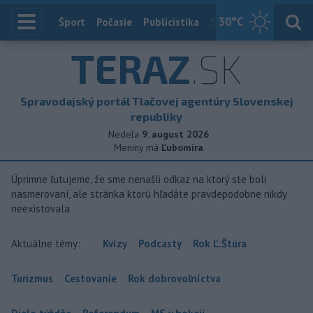
30
°C
Index
Šport
Počasie
Publicistika
Slovensko
Zahranič
TERAZ
.SK
Spravodajský portál Tlačovej agentúry Slovenskej
republiky
Nedela
9. august 2026
Meniny má
Ľubomíra
Úprimne ľutujeme, že sme nenašli odkaz na ktorý ste boli
nasmerovaní, ale stránka ktorú hľadáte pravdepodobne nikdy
neexistovala
Aktuálne témy:
Kvízy
Podcasty
Rok Ľ.Štúra
Turizmus
Cestovanie
Rok dobrovoľníctva