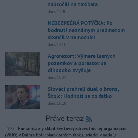
zaútočili na taxikára
dnes 11:40
NEBEZPEČNÁ POTÝČKA: Po
bodnutí neznámym predmetom
skončil v nemocnici
dnes 12:10
Agrorezort: Výmera lesných
pozemkov a porastov sa
dlhodobo zvyšuje
dnes 10:24
Slováci prehrali duel o bronz,
Štolc: Hodnotí sa to ťažko
dnes 10:18
Práve teraz
-
Humanitárny sklad Svetovej zdravotníckej organizácie
13:24
(WHO) v Dnipre
bol v piatok terčom útoku, uviedol v nedeľu