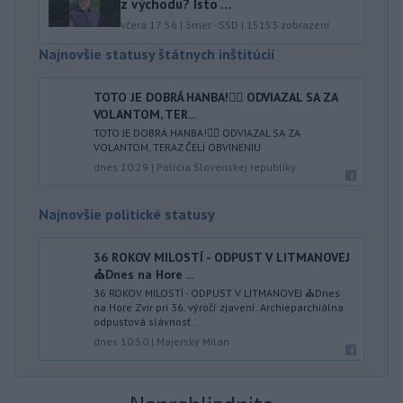
z východu? Isto ...
včera 17:56
|
Smer - SSD
|
15153
zobrazení
Najnovšie statusy štátnych inštitúcií
TOTO JE DOBRÁ HANBA!🤦‍♂️ ODVIAZAL SA ZA
VOLANTOM, TER...
TOTO JE DOBRÁ HANBA!🤦‍♂️ ODVIAZAL SA ZA
VOLANTOM, TERAZ ČELÍ OBVINENIU
dnes 10:29
|
Polícia Slovenskej republiky
Najnovšie politické statusy
36 ROKOV MILOSTÍ - ODPUST V LITMANOVEJ
⛪️Dnes na Hore ...
36 ROKOV MILOSTÍ - ODPUST V LITMANOVEJ ⛪️Dnes
na Hore Zvir pri 36. výročí zjavení. Archieparchiálna
odpustová slávnosť ...
dnes 10:50
|
Majerský Milan