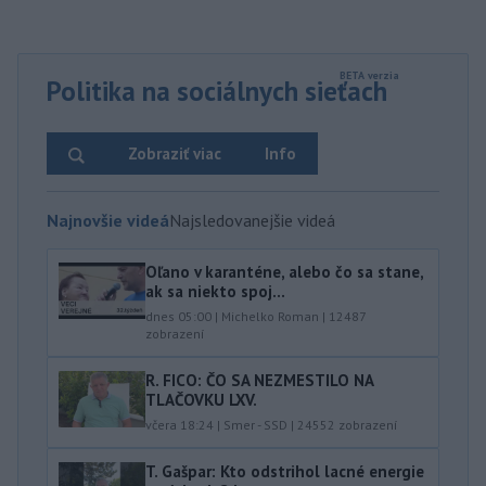
Politika na sociálnych sieťach
Zobraziť viac
Info
Najnovšie videá
Najsledovanejšie videá
Oľano v karanténe, alebo čo sa stane,
ak sa niekto spoj...
dnes 05:00
|
Michelko Roman
|
12487
zobrazení
R. FICO: ČO SA NEZMESTILO NA
TLAČOVKU LXV.
včera 18:24
|
Smer - SSD
|
24552
zobrazení
T. Gašpar: Kto odstrihol lacné energie