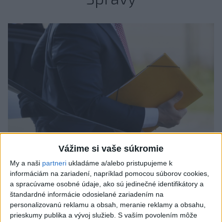
Vážime si vaše súkromie
Odborník: Rozlišovanie medzi
My a naši
partneri
ukladáme a/alebo pristupujeme k
informáciám na zariadení, napríklad pomocou súborov cookies,
investíciami vás ochráni pred podvodmi
a spracúvame osobné údaje, ako sú jedinečné identifikátory a
štandardné informácie odosielané zariadením na
Poukázal na to, že podvodníci prispôsobujú názvy produktov
personalizovanú reklamu a obsah, meranie reklamy a obsahu,
aj príbehy tomu, čo práve priťahuje pozornosť.
prieskumy publika a vývoj služieb.
S vaším povolením môže
dnes 9:38