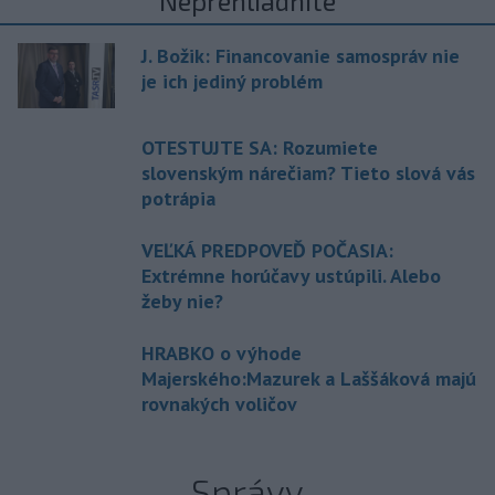
Neprehliadnite
J. Božik: Financovanie samospráv nie
je ich jediný problém
OTESTUJTE SA: Rozumiete
slovenským nárečiam? Tieto slová vás
potrápia
VEĽKÁ PREDPOVEĎ POČASIA:
Extrémne horúčavy ustúpili. Alebo
žeby nie?
HRABKO o výhode
Majerského:Mazurek a Laššáková majú
rovnakých voličov
Správy