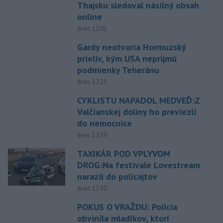
Thajsku sledoval násilný obsah
online
dnes 12:01
Gardy neotvoria Hormuzský
prieliv, kým USA neprijmú
podmienky Teheránu
dnes 12:25
CYKLISTU NAPADOL MEDVEĎ:Z
Valčianskej doliny ho previezli
do nemocnice
dnes 12:59
TAXIKÁR POD VPLYVOM
DROG:Na festivale Lovestream
narazil do policajtov
dnes 12:30
POKUS O VRAŽDU: Polícia
obvinila mladíkov, ktorí