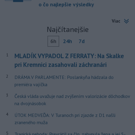
o čo najlepšie výsledky
Viac
Najčítanejšie
6h
24h
7d
MLADÍK VYPADOL Z FERRATY: Na Skalke
1
pri Kremnici zasahovali záchranári
2
DRÁMA V PARLAMENTE: Poslankyňa hádzala do
premiéra vajíčka
3
Česká vláda uvažuje nad zvýšením valorizácie dôchodkov
na dvojnásobok
4
ÚTOK MEDVEĎA: V Turanoch pri zjazde z D1 našli
zraneného muža
5
Tragická nehoda: Prevrátil sa čln, zahynula žena a jej 5-