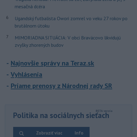
mesačná dcéra
6
Ugandský futbalista Owori zomrel vo veku 27 rokov po
brutálnom útoku
7
MIMORIADNA SITUÁCIA: V obci Braväcovo likvidujú
zvyšky zhorených budov
Najnovšie správy na Teraz.sk
Vyhlásenia
Priame prenosy z Národnej rady SR
Politika na sociálnych sieťach
Zobraziť viac
Info