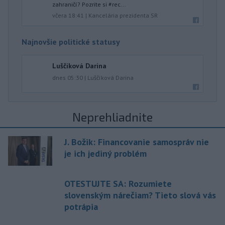
zahraničí? Pozrite si #rec...
včera 18:41
|
Kancelária prezidenta SR
Najnovšie politické statusy
Luščíková Darina
dnes 05:30
|
Luščíková Darina
Neprehliadnite
J. Božik: Financovanie samospráv nie
je ich jediný problém
OTESTUJTE SA: Rozumiete
slovenským nárečiam? Tieto slová vás
potrápia