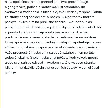
naša spoločnosť a naši partneri používať presné údaje
o geografickej polohe a identifikáciu prostredníctvom
skenovania zariadenia. Súhlas s vyššie uvedeným spracúvaním
zo strany našej spoločnosti a našich 824 partnerov môžete
poskytnúť kliknutím na príslušné tlačidlo. Skôr než súhlas
poskytnete, môžete kliknutím jeho poskytnutie odmietnuť alebo
Tragická nehoda: Prevrátil sa čln,
si preštudovať podrobnejšie informácie a zmeniť svoje
prednostné nastavenia.
Zoberte na vedomie, že na niektoré
zahynula žena a jej 5-mesačná dcéra
formy spracúvania vašich osobných údajov nepotrebujeme váš
súhlas, proti takémuto spracovaniu však máte právo namietať.
Polícia vedie trestné stíhanie voči vodičovi.
Vaše prednostné nastavenia sa budú vzťahovať len na túto
dnes 6:05
webovú lokalitu. Svoje nastavenia môžete kedykoľvek zmeniť
alebo svoj súhlas odvolať návratom na túto webovú stránku
Slovensko
kliknutím na tlačidlo „Ochrana osobných údajov“ v dolnej časti
stránky.
Pamätný deň obetí banských
nešťastí pripomína tragédiu v
Handlovej
dnes 5:15
ÚTOK MEDVEĎA: V Turanoch pri zjazde z D1 našli
zraneného muža