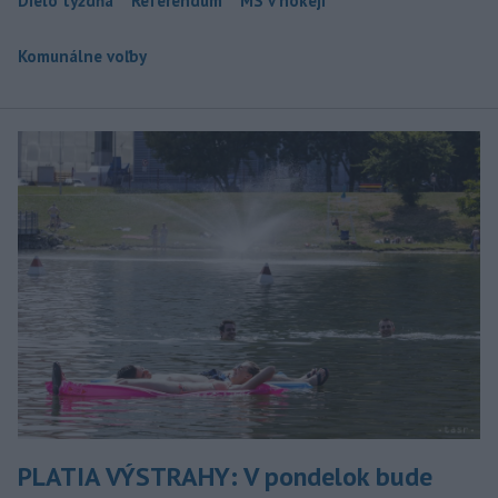
Dielo týždňa
Referendum
MS v hokeji
Komunálne voľby
PLATIA VÝSTRAHY: V pondelok bude