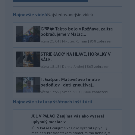
Najnovšie videá
Najsledovanejšie videá
🤍💙❤️ Takto bolo v Rožňave, zajtra
pokračujeme v Malac...
včera 21:04
|
Mikulec Roman
|
858
zobrazení
STRIEKAČKY NA HLAVE, HORALKY V
SÁLE.
včera 18:18
|
Danko Andrej
|
863
zobrazení
T. Gašpar: Matovičovo hnutie
pedofilov - deti zneužívaj...
včera 17:59
|
Smer - SSD
|
9000
zobrazení
Najnovšie statusy štátnych inštitúcií
JÚL V PALÁCI Zaujíma vás ako vyzeral
uplynulý mesiac v...
JÚL V PALÁCI Zaujíma vás ako vyzeral uplynulý
mesiac v Prezidentskom paláci, mimo neho aj v