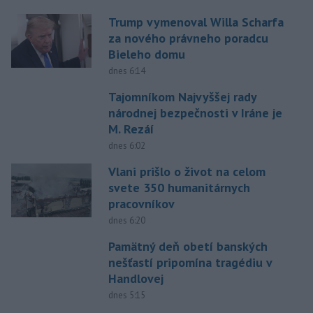
Trump vymenoval Willa Scharfa
za nového právneho poradcu
Bieleho domu
dnes 6:14
Tajomníkom Najvyššej rady
národnej bezpečnosti v Iráne je
M. Rezáí
dnes 6:02
Vlani prišlo o život na celom
svete 350 humanitárnych
pracovníkov
dnes 6:20
Pamätný deň obetí banských
nešťastí pripomína tragédiu v
Handlovej
dnes 5:15