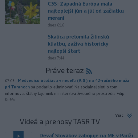
C3S: Západná Európa mala
najteplejší jún a júl od začiatku
meraní
dnes 6:16
Skalica prelomila žilinskú
kliatbu, zažíva historicky
najlepší štart
dnes 7:44
Práve teraz
-
Medvedicu útočiacu v nedeľu (9. 8.) na 42-ročného muža
07:03
pri Turanoch
sa podarilo eliminovať. Na sociálnej sieti o tom
informoval štátny tajomník ministerstva životného prostredia Filip
Kuffa.
Viac
Videá a prenosy TASR TV
Deväť Slovákov zabojuje na ME v Paríži