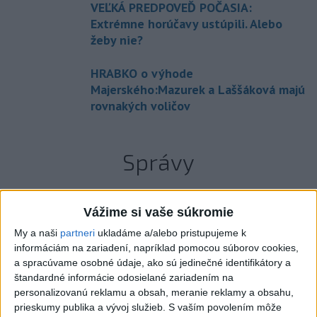
VEĽKÁ PREDPOVEĎ POČASIA:
Extrémne horúčavy ustúpili. Alebo
žeby nie?
HRABKO o výhode
Majerského:Mazurek a Laššáková majú
rovnakých voličov
Správy
Vážime si vaše súkromie
My a naši
partneri
ukladáme a/alebo pristupujeme k
informáciám na zariadení, napríklad pomocou súborov cookies,
a spracúvame osobné údaje, ako sú jedinečné identifikátory a
štandardné informácie odosielané zariadením na
personalizovanú reklamu a obsah, meranie reklamy a obsahu,
prieskumy publika a vývoj služieb.
S vaším povolením môže