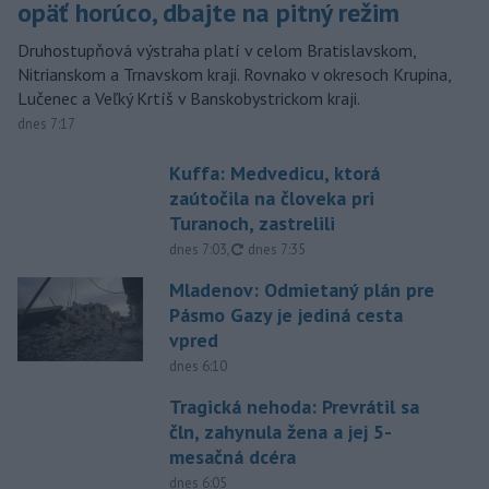
opäť horúco, dbajte na pitný režim
Druhostupňová výstraha platí v celom Bratislavskom,
Nitrianskom a Trnavskom kraji. Rovnako v okresoch Krupina,
Lučenec a Veľký Krtíš v Banskobystrickom kraji.
dnes 7:17
Kuffa: Medvedicu, ktorá
zaútočila na človeka pri
Turanoch, zastrelili
aktualizované
dnes 7:03
,
dnes 7:35
Mladenov: Odmietaný plán pre
Pásmo Gazy je jediná cesta
vpred
dnes 6:10
Tragická nehoda: Prevrátil sa
čln, zahynula žena a jej 5-
mesačná dcéra
dnes 6:05