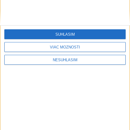
SÚHLASÍM
VIAC MOŽNOSTÍ
....
NESÚHLASÍM